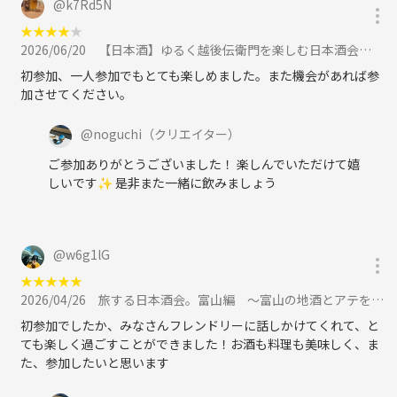
@
k7Rd5N
★
★
★
★
★
2026/06/20
【日本酒】ゆるく越後伝衛門を楽しむ日本酒会🍶初参加、お一人様大歓迎！に参加
初参加、一人参加でもとても楽しめました。また機会があれば参
加させてください。
@
noguchi
（クリエイター）
ご参加ありがとうございました！ 楽しんでいただけて嬉
しいです✨ 是非また一緒に飲みましょう
@
w6g1lG
★
★
★
★
★
2026/04/26
旅する日本酒会。富山編 〜富山の地酒とアテをゆるく楽しむ日本酒会〜に参加
初参加でしたか、みなさんフレンドリーに話しかけてくれて、と
ても楽しく過ごすことができました！お酒も料理も美味しく、ま
た、参加したいと思います