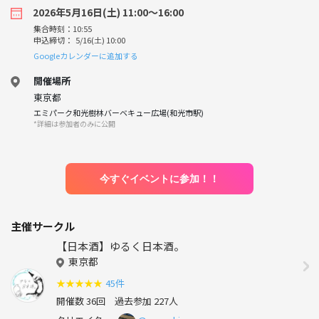
2026年5月16日(土) 11:00〜16:00
集合時刻：10:55
申込締切： 5/16(土) 10:00
Googleカレンダーに追加する
開催場所
東京都
エミパーク和光樹林バーベキュー広場(和光市駅)
*詳細は参加者のみに公開
今すぐイベントに参加！！
主催サークル
【日本酒】ゆるく日本酒。
東京都
★
★
★
★
★
45件
開催数 36回
過去参加 227人