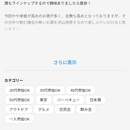
酒もラインナップするので興味ありましたら是非！
今回やや単価が高めのお酒が多く、会費も高めとなっておりますが、そ
の分中々飲む機会の無いお酒を沢山用意するので楽しんでいだけると思
います！
殆どの方がお一人様での参加で、毎回初参加の方も何名かいらっしゃい
ます。20代から50代まで幅広い年代の方にご参加いただいてます。
あまり日本酒に馴染みのない方から日本酒好きまで気楽にゆるく日本酒
さらに表示
を楽しむイベントなので、是非気軽にご参加ください！
カテゴリー
※明らかな悪天の場合は中止となります。
20代参加OK
30代参加OK
40代参加OK
50代参加OK
東京
バーベキュー
日本酒
🍶詳細
アウトドア
グルメ
交流会
飲み会
日時∶5月16日（土）11:00〜16:00
11:00 集合、設営(手伝ってください🙏)
一人参加OK
11:15 乾杯