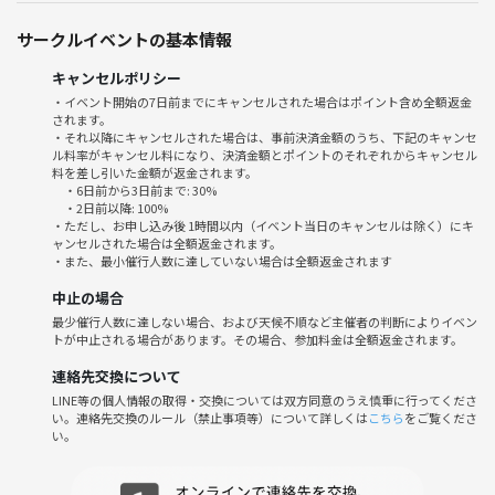
16:00 撤収
途中参加、途中退席も可です。
サークルイベントの基本情報
会費∶8,000円
キャンセルポリシー
・イベント開始の7日前までにキャンセルされた場合はポイント含め全額返金
されます。
場所∶エミパーク和光樹林バーベキュー広場
・それ以降にキャンセルされた場合は、事前決済金額のうち、下記のキャンセ
東武東上線、東京メトロ有楽町線・副都心線「和光市駅」南口か
ル料率がキャンセル料になり、決済金額とポイントのそれぞれからキャンセル
ら徒歩約20分。
料を差し引いた金額が返金されます。
・6日前から3日前まで: 30%
・2日前以降: 100%
・ただし、お申し込み後 1時間以内（イベント当日のキャンセルは除く）にキ
ャンセルされた場合は全額返金されます。
人数∶4人〜8人(人数が変更される可能性があります)
・また、最小催行人数に達していない場合は全額返金されます
持ち物：チェイサー用のお水
中止の場合
最少催行人数に達しない場合、および天候不順など主催者の判断によりイベン
トが中止される場合があります。その場合、参加料金は全額返金されます。
備考∶↓2枚目の写真のお酒は必ずラインナップします！他にも持って
行く予定です！
連絡先交換について
LINE等の個人情報の取得・交換については双方同意のうえ慎重に行ってくださ
い。連絡先交換のルール（禁止事項等）について詳しくは
こちら
をご覧くださ
い。
⚠️注意事項⚠️
他の参加者の方々に迷惑がかからないよう、お酒を楽しむマナーを守り