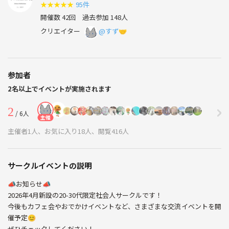
★
★
★
★
★
95件
開催数 42回
過去参加 148人
クリエイター
@すず🤝
参加者
2名以上でイベントが実施されます
2
/ 6人
主催
主催者1人、お気に入り18人、閲覧416人
サークルイベントの説明
📣お知らせ📣
2026年4月新設の20-30代限定社会人サークルです！
今後もカフェ会やおでかけイベントなど、さまざまな交流イベントを開
催予定😊
ぜひチェックしてください！