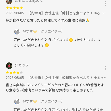
@
もこじょ8j1oIC
★
★
★
★
★
2026/08/05
【内幸町】女性主催「鯨料理を食べよう！ゆるっと夜ごはん会｜20代30代」に参加
鯨が食べたいと言ったら開催してくれる主催に感謝🙏
@
すず🤝
（クリエイター）
評価いただきありがとうございます😌またやります。よ
ろしくお願いします😌
@
カッツ
★
★
★
★
★
2026/08/05
【内幸町】女性主催「鯨料理を食べよう！ゆるっと夜ごはん会｜20代30代」に参加
皆さん非常にフレンドリーだったのと呑みのメインが(普段あま
り食さない)鯨肉という事で新鮮な気持ちで楽しめました
@
すず🤝
（クリエイター）
評価いただきありがとうございます。楽しんでいただけた