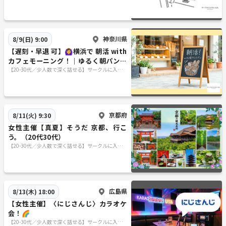
たい大人
神奈川県
8/9(日) 9:00
【遅刻・早退 可】🙆‍♀️横浜で 朝活 with
カフェモーニング！｜ゆるく朝パン活
しませんか？
【20-30代／少人数で深く話せる】サークルに入り
たい大人
京都府
8/11(火) 9:30
女性主催【真夏】そうだ 京都、行こ
う。（20代30代）
【20-30代／少人数で深く話せる】サークルに入り
たい大人
広島県
8/13(木) 18:00
【女性主催】〈にじさんじ〉カラオケ
会！🌈
【20-30代／少人数で深く話せる】サークルに入り