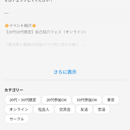
---
🔶イベント紹介🔶
【20代30代限定】自己紹介フェス（オンライン）
「毎日家と職場の往復だけで同じ日々が続く…」
「新しい出会いがほしいけど、きっかけがない…」
そんな方に向けて、
**自然に人とつながれる交流イベント**を開催しています😊
さらに表示
このサークルは、
“その人の考え方や感性でつながれる関係”を大切にしています。
カテゴリー
20代・30代限定
20代参加OK
30代参加OK
東京
友活・恋活・仲間づくりなど、形に縛られず
**人生にプラスになる出会い**が生まれる場を目指しています✨
オンライン
社会人
交流会
友活
恋活
サークル
---