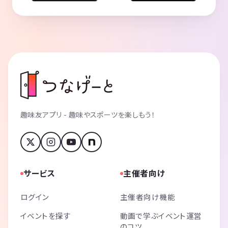
趣味友アプリ - 趣味やスポーツを楽しもう！
サービス
主催者向け
ログイン
主催者向け機能
イベントを探す
動画で学ぶイベント運営
のコツ