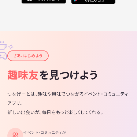
・MIRROR-DOOR
・インタビュー脱出
・MIRROR-ABNORMAL
・アルティメットビンゴ
・ゾンビホームセンター
・狂気の山脈からの脱出
✧
・リトルミステリータワー
✦
・演じすぎた男
さあ、はじめよう
主催者経験済み
趣味友
を見つけよう
・アイテムだらけの部屋
・マグノリア銀行
・謎のタワーマンション
・謎の部屋からの脱出
つなげーとは、趣味や興味でつながるイベント・コミュニティ
・escape from the red room
アプリ。
・謎の壁からの脱出
新しい出会いが、毎日をもっと楽しくしてくれる。
今後の謎解き候補
・明治村 江戸川乱歩シリーズ
イベント・コミュニティが
・夜の魔法学校からの脱出