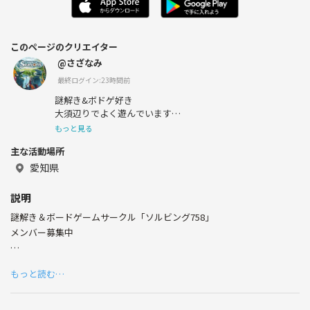
このページのクリエイター
@さざなみ
最終ログイン:23時間前
謎解き&ボドゲ好き
大須辺りでよく遊んでいます
リアル脱出ゲームをわいわい楽しみたいです
もっと見る
男 30代
主な活動場所
煙草とお酒は嗜みません
愛知県
説明
謎解き＆ボードゲームサークル「ソルビング758」
メンバー募集中
以下サークル要項をご一読の上でイベント参加、ご質問下さい。
もっと読む…
◎立ち上げにあたって
「ソロ参加は不安だけど、謎解きやリアル脱出ゲームを楽しみたい」