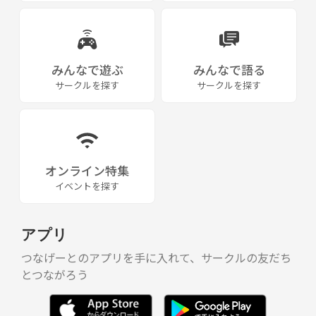
◎注意点
•各自で購入いただいた謎解きチケットは
購入後に返金等は一切ありませんので
体調管理、日程調整に気をつけて下さい
みんなで遊ぶ
みんなで語る
•アレルギー、持病等の要望事項が
サークルを探す
サークルを探す
ある方は事前にご連絡下さい
•怪我や病気、その他トラブル等に主催側は責任を
負えません。十分にお気をつけ下さい。
◎参加方法
オンライン特集
•サークル要項を確認の上お気軽にご連絡、ご質問下さい
イベントを探す
•サークルへの参加の前に、いくつかご質問したいのでメッセージをお
願いします。
•「ニックネーム」「謎解き経験」「参加してみたい理由」「その他趣
アプリ
味」など軽く書いていただけると嬉しいです。
つなげーとのアプリを手に入れて、サークルの友だち
同じ想いの仲間と一緒にサークルを1から作って行けたら嬉しいです。
とつながろう
活動実績
・オークション会場からの脱出