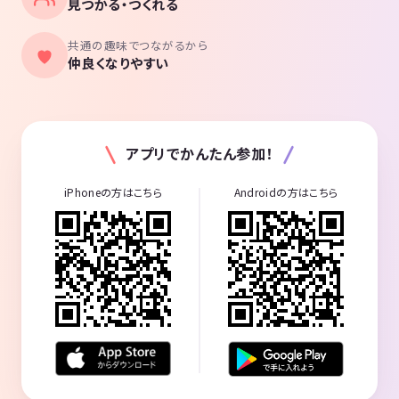
見つかる・つくれる
・ナゾネコ 箱謎とか
・喫茶七番 周遊
共通の趣味でつながるから
・PARCO 周遊
仲良くなりやすい
ボードゲーム(基本パーティ系)
・ワードバスケット
・ゴキブリポーカー
・ITO
アプリでかんたん参加！
・ディクシット
・インカの黄金
iPhoneの方はこちら
Androidの方はこちら