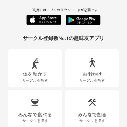
•謎解き、リアル脱出ゲームに理解ある方
ご利用にはアプリのダウンロードが必要です
◎目指すサークルの雰囲気
• 成功よりも「一緒に考える楽しさ・過程」を重視
• 少人数でもわいわい賑やかな雰囲気
• 初参加でも馴染みやすい空気づくりを心がけます
サークル登録数No.1の趣味友アプリ
◎禁止事項
• 宗教・ビジネス・ネットワークビジネス等の勧誘
•他サークル、団体への引抜き
• 迷惑行為・マナー違反行為
• 他メンバーへの誹謗中傷
体を動かす
お出かけ
•態度が明確に悪い
サークルを探す
サークルを探す
•輪を乱す自分勝手な行動が目立つ
運営が参加者様として不適切と判断した方はサークルへの今後のご参加
をお断りすることがあります
◎参加費
みんなで食べる
みんなで創る
•謎解き公演代は各自負担
サークルを探す
サークルを探す
•ボードゲーム カフェ代は各自負担(飲食代含む)