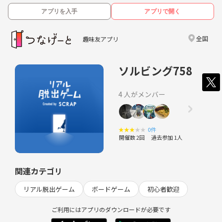
アプリを入手
アプリで開く
全国
趣味友アプリ
ソルビング758
4 人がメンバー
★
★
★
★
★
0件
開催数 2回
過去参加 1人
関連カテゴリ
リアル脱出ゲーム
ボードゲーム
初心者歓迎
ご利用にはアプリのダウンロードが必要です