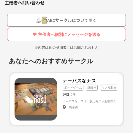
主催者へ問い合わせ
「即席チームより、気の合う仲間と謎解きゲームをしたい」
そんな人たちで、少人数のゆるいサークルを作りたいと思っています。
AIにサークルについて聞く
◎活動内容
•現在3名程で5回活動中(全員ソロ参加です)
💬 主催者へ個別にメッセージを送る
• 月2回程度の開催
• リアル脱出ゲーム名古屋店、NANICA-NAGOYAを中心にチームで謎解
※内容は他の参加者には公開されません
きしたい
• ボードゲーム会も開催予定
あなたへのおすすめサークル
•他にも面白コンテンツがあれば不定期で開催
•マダミスもやってみたい
• 将来的には ルーム型公演を貸切できる6〜10名ぐらいの規模を目指し
ナーバスなナス
ています
ボードゲーム
謎解き
リアル脱出ゲーム
評価
0件
◎募集要項
• 20代、30代
東京都
• 男女問わず歓迎
•土日祝休みの方推奨
• 一人参加大歓迎
•謎解きとボードゲーム趣味の友人を作りたい方