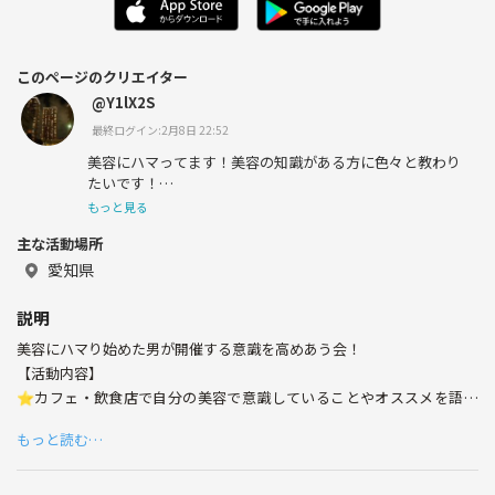
このページのクリエイター
@Y1lX2S
最終ログイン:2月8日 22:52
美容にハマってます！美容の知識がある方に色々と教わり
たいです！
関西→愛知に引っ越して友達があまりいません🥲
もっと見る
主な活動場所
愛知県
説明
美容にハマり始めた男が開催する意識を高めあう会！
【活動内容】
⭐︎カフェ・飲食店で自分の美容で意識していることやオススメを語り
合う！
もっと読む…
⭐︎集まったメンバーでコスメショップ巡り！
男性・女性問わずこれから美容意識を更に高めたい方募集しています