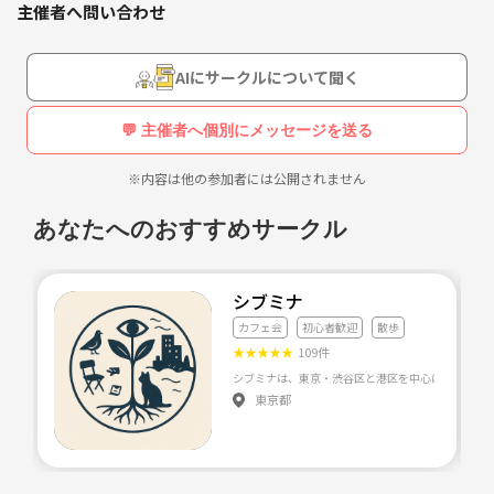
主催者へ問い合わせ
🤝
男1人でお店に入るの緊張しますよね、、
AIにサークルについて聞く
皆だと怖くない！🥹
💬 主催者へ個別にメッセージを送る
※内容は他の参加者には公開されません
あなたへのおすすめサークル
シブミナ
カフェ会
初心者歓迎
散歩
★
★
★
★
★
109件
東京都