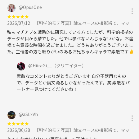
@
OpusOne
★
★
★
★
★
2026/07/12
【科学的モテ写真】論文ベースの撮影術で、マッチングアプリをハックする撮影会 in 池袋 at 7月12日（日）に参加
私もマチアプを戦略的に研究している方でしたが、科学的根拠の
データが目から鱗でした。他では学べないんじゃないかな。お陰
様で有意義な時間を過ごせました。どうもありがとうございまし
た。主催者の方も頼りがいのあるお兄ちゃんキャラで素敵です✌
@
HiiraGi__
（クリエイター）
素敵なコメントありがとうございます 自分不器用なもの
で、データとか論文漁るしかなかったんです。笑 素敵なパ
ートナー見つけてくださいね！
@
aSLxVh
★
★
★
★
★
2026/06/28
【科学的モテ写真】論文ベースの撮影術で、マッチングアプリをハックする撮影会 in 池袋 at 6月28日（日）に参加
とても参考になりいい写真を撮って頂けました。