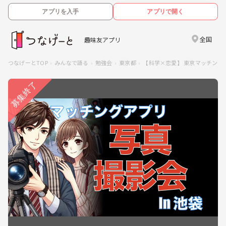
アプリを入手
アプリで開く
全国
趣味友アプリ
つなげーとTOP
みんなで語る
勉強会
東京都
【科学×恋愛】 東京マッチング