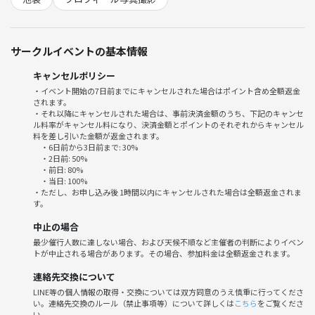
屋外や明るい室内で、フレッシュで好印象を与える写真を撮影します。
複数カットを撮影：
サークルイベントの基本情報
メイン写真はもちろん、サブ写真も撮影します。
キャンセルポリシー
【マッチングアプリのサイエンス】
・イベント開始の7日前までにキャンセルされた場合はポイント含め全額返金
論文を漁りまくった私が、マッチングアプリのあらゆる悩みを解決しま
されます。
す。
・それ以降にキャンセルされた場合は、事前決済金額のうち、下記のキャンセ
ル料率がキャンセル料になり、決済金額とポイントのそれぞれからキャンセル
プロフィール文 メッセージの内容 デートの場所...
料を差し引いた金額が返金されます。
悩みは尽きないと思いますが、これらについても全てお答えします。
・6日前から3日前まで: 30%
・2日前: 50%
・前日: 80%
【イベント詳細】
・当日: 100%
日時：7月12日（土）13:00 ~ 14:30
・ただし、お申し込み後 1時間以内にキャンセルされた場合は全額返金されま
す。
場所：池袋駅近く（詳細は予約後にご案内）
参加費：3,000円（事前予約制）
中止の場合
持ち物：撮影を楽しみたいという気持ち！
最少催行人数に達しない場合、および天候不順など主催者の判断によりイベン
※衣装の撮影スポット別で衣装を変更したい方は、お持ちいただいて構
トが中止される場合があります。その場合、参加料金は全額返金されます。
いません。
連絡先交換について
ただし着替える場所は提供できませんので、その場で羽織るだけのもの
LINE等の個人情報の取得・交換については双方同意のうえ慎重に行ってくださ
お手洗いでサクッと着替えられるものに限ります。
い。連絡先交換のルール（禁止事項等）について詳しくは
こちら
をご覧くださ
い。