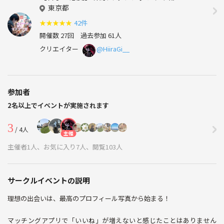
東京都
★
★
★
★
★
42件
開催数 27回
過去参加 61人
クリエイター
@HiiraGi__
参加者
2名以上でイベントが実施されます
3
/ 4人
主催
主催者1人、お気に入り7人、閲覧103人
サークルイベントの説明
理想の出会いは、最高のプロフィール写真から始まる！
マッチングアプリで「いいね」が増えないと感じたことはありません