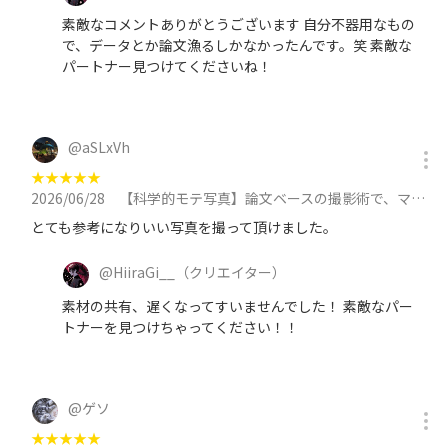
素敵なコメントありがとうございます 自分不器用なもの
で、データとか論文漁るしかなかったんです。笑 素敵な
パートナー見つけてくださいね！
@
aSLxVh
★
★
★
★
★
2026/06/28
【科学的モテ写真】論文ベースの撮影術で、マッチングアプリをハックする撮影会 in 池袋 at 6月28日（日）に参加
とても参考になりいい写真を撮って頂けました。
@
HiiraGi__
（クリエイター）
素材の共有、遅くなってすいませんでした！ 素敵なパー
トナーを見つけちゃってください！！
@
ゲソ
★
★
★
★
★