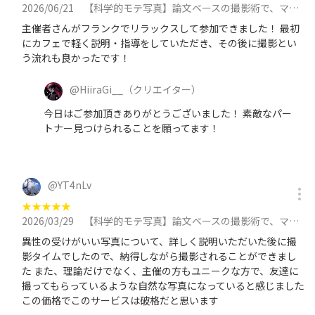
2026/06/21
【科学的モテ写真】論文ベースの撮影術で、マッチングアプリをハックする撮影会 in 池袋 at 6月21日（日）に参加
主催者さんがフランクでリラックスして参加できました！ 最初
にカフェで軽く説明・指導をしていただき、その後に撮影とい
う流れも良かったです！
@
HiiraGi__
（クリエイター）
今日はご参加頂きありがとうございました！ 素敵なパー
トナー見つけられることを願ってます！
@
YT4nLv
★
★
★
★
★
2026/03/29
【科学的モテ写真】論文ベースの撮影術で、マッチングアプリをハックする撮影会 in 池袋 at 3月29日（日）に参加
異性の受けがいい写真について、詳しく説明いただいた後に撮
影タイムでしたので、納得しながら撮影されることができまし
た また、理論だけでなく、主催の方もユニークな方で、友達に
撮ってもらっているような自然な写真になっていると感じました
この価格でこのサービスは破格だと思います