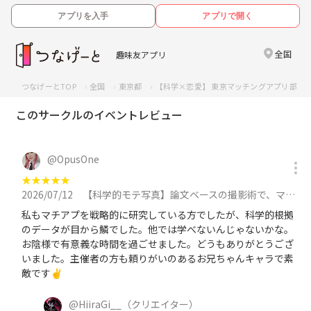
アプリを入手
アプリで開く
全国
趣味友アプリ
つなげーとTOP
全国
東京都
【科学×恋愛】 東京マッチングアプリ部
このサークルのイベントレビュー
@
OpusOne
★
★
★
★
★
2026/07/12
【科学的モテ写真】論文ベースの撮影術で、マッチングアプリをハックする撮影会 in 池袋 at 7月12日（日）に参加
私もマチアプを戦略的に研究している方でしたが、科学的根拠
のデータが目から鱗でした。他では学べないんじゃないかな。
お陰様で有意義な時間を過ごせました。どうもありがとうござ
いました。主催者の方も頼りがいのあるお兄ちゃんキャラで素
敵です✌
@
HiiraGi__
（クリエイター）