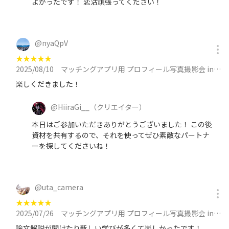
よかったです！ 恋活頑張ってください！
@
nyaQpV
★
★
★
★
★
2025/08/10
マッチングアプリ用 プロフィール写真撮影会 in 池袋 at 8月10日（日）12:00 ~ 13:30に参加
楽しくだきました！
@
HiiraGi__
（クリエイター）
本日はご参加いただきありがとうございました！ この後
資材を共有するので、それを使ってぜひ素敵なパートナ
ーを探してくださいね！
@
uta_camera
★
★
★
★
★
2025/07/26
マッチングアプリ用 プロフィール写真撮影会 in 池袋 at 7月26日（日）14:00 ~ 15:30に参加
論文解説が聞けたり新しい学びが多くて楽しかったです！