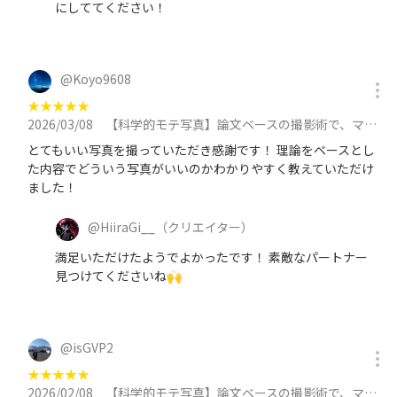
にしててください！
@
Koyo9608
★
★
★
★
★
2026/03/08
【科学的モテ写真】論文ベースの撮影術で、マッチングアプリをハックする撮影会 in 池袋 at 3月8日（日）に参加
とてもいい写真を撮っていただき感謝です！ 理論をベースとし
た内容でどういう写真がいいのかわかりやすく教えていただけ
ました！
@
HiiraGi__
（クリエイター）
満足いただけたようでよかったです！ 素敵なパートナー
見つけてくださいね🙌
@
isGVP2
★
★
★
★
★
2026/02/08
【科学的モテ写真】論文ベースの撮影術で、マッチングアプリをハックする撮影会 in 池袋 at 2月8日（日）に参加