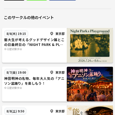
このサークルの他のイベント
東京都
8/6(木) 19:15
藝大生が考えるグッドデザイン展とこ
の日最終日の「NIGHT PARK & PLAY
GROUND YURAKUCHO」
ゆる歴史散歩会
東京都
8/7(金) 19:00
神田明神の名物、毎年大人気の「アニ
ソン盆踊り」を楽しもう！
ゆる歴史散歩会
東京都
8/8(土) 9:50