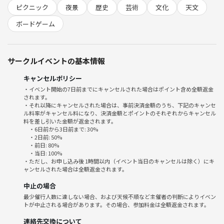
2025年で地球にいちばん近い満月（国立天文台）
ピクニック
夜景
歴史
芸術
文化
天文
https://www.nao.ac.jp/astro/sky/2025/11-topics03.html
ボードゲーム
■ 流れ
19:10 受付開始
19:30 開始
サークルイベントの基本情報
20:45 終了
キャンセルポリシー
※人数が多い場合には席替えもします
・イベント開始の7日前までにキャンセルされた場合はポイント含め全額返金
されます。
・それ以降にキャンセルされた場合は、事前決済金額のうち、下記のキャンセ
■ 下記了承の上ご参加ください
ル料率がキャンセル料になり、決済金額とポイントのそれぞれからキャンセル
※キャンセルの場合はメッセージではなくイベントのチケット選択画面
料を差し引いた金額が返金されます。
・6日前から3日前まで: 30%
でしてください。
・2日前: 50%
※適宜イベントの様子を撮影いたします。
・前日: 80%
・当日: 100%
※営業、勧誘、迷惑行為がある場合はつなげーとに報告の上、今後のイ
・ただし、お申し込み後 1時間以内（イベント当日のキャンセルは除く）にキ
ベント参加が不可となります。
ャンセルされた場合は全額返金されます。
中止の場合
イベントの過去の様子は下の画像をご覧ください🙂
最少催行人数に達しない場合、および天候不順など主催者の判断によりイベン
トが中止される場合があります。その場合、参加料金は全額返金されます。
連絡先交換について