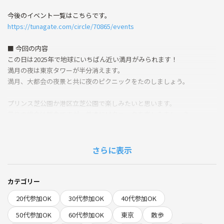
今後のイベント一覧はこちらです。
https://tunagate.com/circle/70865/events
■ 今回の内容
この日は2025年で地球にいちばん近い満月がみられます！
満月の夜は東京タワーが半分消えます。
満月、大都会の夜景と共に夜のピクニックをたのしましょう。
プリンス芝公園か港区立芝公園で楽しみたいと思います。
曇りの場合は残念ですが、普通にピクニックを楽しみましょう〜。
持ち物
・各自の飲み物、食べ物（お酒OK)
さらに表示
・ボードゲームなど遊べるもの（あれば）
※ごみは各自でお持ち帰りください。
カテゴリー
こちらで準備するもの
20代参加OK
30代参加OK
40代参加OK
・人数分のレジャーシート
50代参加OK
60代参加OK
東京
散歩