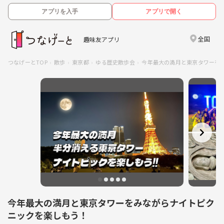
アプリを入手
アプリで開く
全国
趣味友アプリ
つなげーとTOP
散歩
東京都
ゆる歴史散歩会
今年最大の満月と東京タワーを
今年最大の満月と東京タワーをみながらナイトピク
ニックを楽しもう！