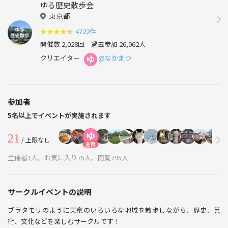
ゆる歴史散歩会
東京都
★
★
★
★
★
4722件
開催数 2,028回
過去参加 26,062人
クリエイター
@なかまつ
参加者
5名以上でイベントが実施されます
21
/ 上限なし
主催
主催者1人、お気に入り75人、閲覧795人
サークルイベントの説明
ブラタモリのように東京のいろいろな地域を散歩しながら、歴史、芸
術、文化などを楽しむサークルです！