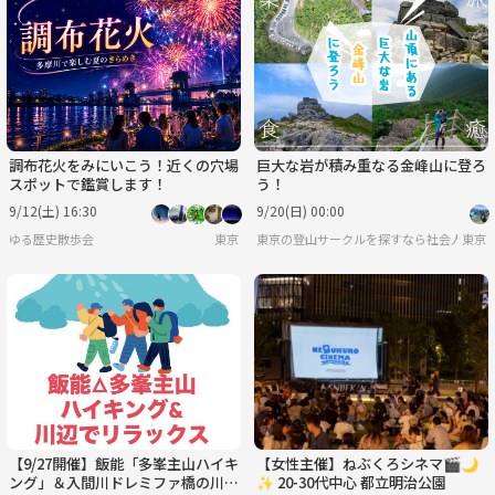
調布花火をみにいこう！近くの穴場
巨大な岩が積み重なる金峰山に登ろ
スポットで鑑賞します！
う！
9/12(土) 16:30
9/20(日) 00:00
ゆる歴史散歩会
東京
東京の登山サークルを探すなら社会人サーク
東京
【9/27開催】飯能「多峯主山ハイキ
【女性主催】ねぶくろシネマ🎬️🌙
ング」＆入間川ドレミファ橋の川辺
✨ 20-30代中心 都立明治公園