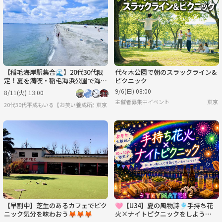
【稲毛海岸駅集合🌊】20代30代限
代々木公園で朝のスラックライン&
定！夏を満喫・稲毛海浜公園で海水
ピクニック
浴ピクニック✨
9/6(日) 08:00
8/11(火) 13:00
主催者募集中イベント
東京
20代30代平成もいる【お笑い養成所出身】参加しやすさ重視&しゃべりたい😊⭐️行きた
東京
【早割中】芝生のあるカフェでピク
🩷【U34】夏の風物詩🎐手持ち花
ニック気分を味わおう🦊🦊🦊
火×ナイトピクニックをしよう🍙