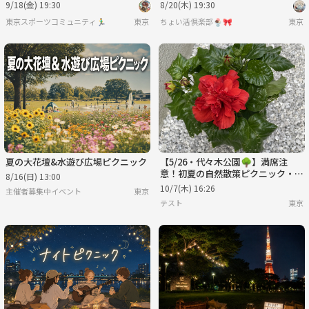
9/18(金) 19:30
8/20(木) 19:30
🥐
東京スポーツコミュニティ🏃‍♂️
東京
ちょい活倶楽部🍨🎀
東京
夏の大花壇&水遊び広場ピクニック
【5/26・代々木公園🌳】満席注
意！初夏の自然散策ピクニック・友
8/16(日) 13:00
活チャレンジ✨
10/7(木) 16:26
主催者募集中イベント
東京
テスト
東京