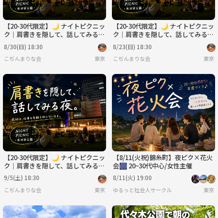
【20-30代限定】🌙 ナイトピクニッ
【20-30代限定】🌙 ナイトピクニッ
ク｜肩書きを隠して、話してみる会
ク｜肩書きを隠して、話してみる会
🌿
🌿
8/30(日) 18:30
8/23(日) 18:30
こぢんまりな会
東京
こぢんまりな会
東京
【20-30代限定】🌙 ナイトピクニッ
【8/11(火祝)錦糸町】夜ピク×花火
ク｜肩書きを隠して、話してみる会
会🎆 20~30代中心/女性主催
🌿
9/5(土) 18:30
8/11(火) 19:00
こぢんまりな会
東京
ゆるっと社会人サークル
東京