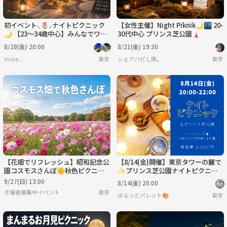
初イベント⸜🌷︎⸝‍ナイトピクニック
【女性主催】Night Piknik🌙🌃 20-
🌙 【23～34歳中心】みんなでワイ
30代中心 プリンス芝公園🗼
ワイ楽しもう🧺💫
8/28(金) 20:00
8/21(金) 19:30
more...
東京
シェアハピし隊。
東京
【花畑でリフレッシュ】昭和記念公
【8/14(金)開催】東京タワーの麓で
園コスモスさんぽ🌼秋色ピクニッ
✨プリンス芝公園ナイトピクニッ
ク
ク！20～30代中心・夜景×芝生で
9/27(日) 13:00
8/14(金) 20:00
非日常体験🌙
主催者募集中イベント
東京
ゆるっとパレット🎨
東京