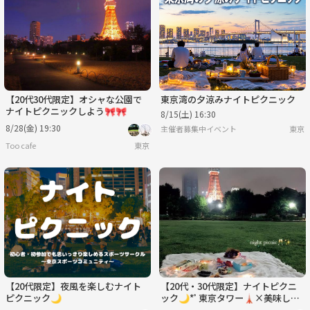
水
木
金
土
日
月
9/2
9/3
9/4
9/5
9/6
9/7
【20代30代限定】オシャな公園で
東京湾の夕涼みナイトピクニック
ナイトピクニックしよう🎀🎀
8/15(土) 16:30
8/28(金) 19:30
主催者募集中イベント
東京
Too cafe
東京
【20代限定】夜風を楽しむナイト
【20代・30代限定】ナイトピクニ
ピクニック🌙
ック🌙*ﾟ東京タワー🗼×美味しい
パンを食べながらお話しましょ🍞