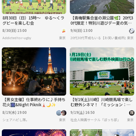
8月30日（日）15時～ ゆる～くラ
【青梅駅集合釜の淵公園🌿】20代3
グビーを楽しむ会
0代限定！特別川遊びデー夏の気分
を満喫しよう
8/30(日) 15:00
9/6(日) 13:00
Addicted to r-ugby
東京
20代30代平成もいる【お笑い養成所出身】
東京
【男女主催】仕事終わりに♪手持ち
【9/19(土)川崎】川崎競馬場で楽し
花火🎆&Night Piknik🗼🌙✨
む野外シネマ！ 「ミッション：イ
ンポッシブル／ファイナル・レコニ
8/19(水) 19:00
9/19(土) 16:50
ング」鑑賞会
シェアハピし隊。
東京
社会人映画サークル「ぼっち部」
東京