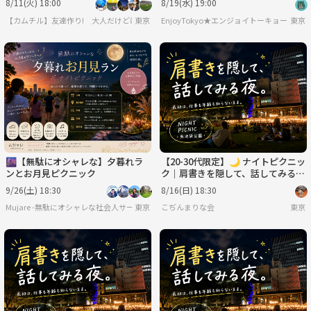
8/11(火) 18:00
8/19(水) 19:00
回】
【カムチル】友達作り! 大人だけどはしゃぎたい ～カムバックチルドレン～ 【累計参加者
東京
EnjoyTokyo★エンジョイトーキョー
東京
🌆【無駄にオシャレな】夕暮れラ
【20-30代限定】🌙 ナイトピクニッ
ンとお月見ピクニック
ク｜肩書きを隠して、話してみる会
🌿
9/26(土) 18:30
8/16(日) 18:30
Mujare -無駄にオシャレな社会人サークル-
東京
こぢんまりな会
東京