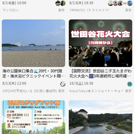
🌟
8/14(金) 10:00
8/13(木) 19:30
マッカロン
東京
TRYMATES（トライメイツ）
東京
海の公園柴口集合🌊20代・30代限
【国際交流】世田谷二子玉たまがわ
定・海水浴ピクニックイベント開催
花火大会へ🎆3年連続同じ場所確
✨
保！途中参加可能
8/13(木) 12:00
10/3(土) 16:30
20代30代平成もいる【お笑い養成所出身】参加しやすさ重視&しゃべりたい😊⭐️行きた
東京
EnjoyTokyo★エンジョイトーキョー
東京