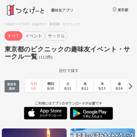
東京都
趣味友アプリ
つなげーとTOP
お出かけ
東京都
ピクニック
すべて
イベント
サークル
東京都のピクニックの趣味友イベント・サ
ークル一覧
(112件)
日付で探す
今日
明日
火
水
木
金
別日を
8/9
8/10
8/11
8/12
8/13
8/14
選択
土
日
月
火
水
木
8/15
8/16
8/17
8/18
8/19
8/20
ご利用にはアプリのダウンロードが必要です
金
土
日
月
火
水
8/21
8/22
8/23
8/24
8/25
8/26
木
金
土
日
月
火
8/27
8/28
8/29
8/30
8/31
9/1