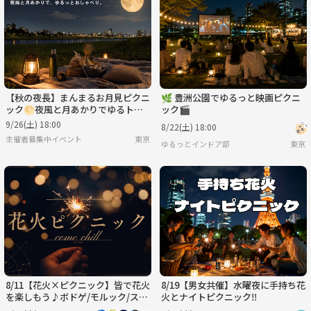
【秋の夜長】まんまるお月見ピクニ
🌿 豊洲公園でゆるっと映画ピクニ
ック🌕夜風と月あかりでゆるトー
ック🎬
ク
9/26(土) 18:00
8/22(土) 18:00
主催者募集中イベント
東京
ゆるっとインドア部
東京
8/11【花火×ピクニック】皆で花火
8/19【男女共催】水曜夜に手持ち花
を楽しもう♪ボドゲ/モルック/スパ
火とナイトピクニック‼️
ボもあるよ！＠大塚/池袋【第1267