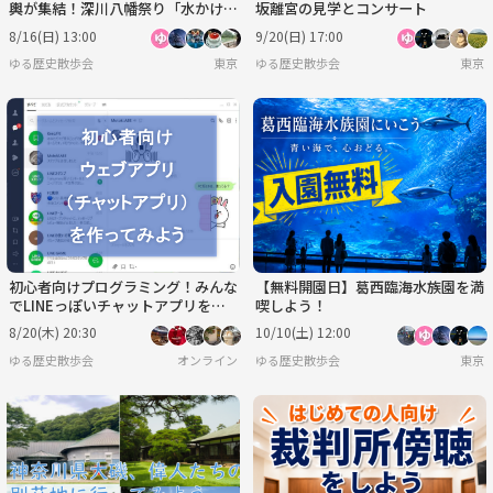
輿が集結！深川八幡祭り「水かけ祭
坂離宮の見学とコンサート
り」を見に行こう
8/16(日) 13:00
9/20(日) 17:00
ゆる歴史散歩会
東京
ゆる歴史散歩会
東京
初心者向けプログラミング！みんな
【無料開園日】葛西臨海水族園を満
でLINEっぽいチャットアプリを作
喫しよう！
ってみよう！（GAS・Python編）
8/20(木) 20:30
10/10(土) 12:00
ゆる歴史散歩会
オンライン
ゆる歴史散歩会
東京