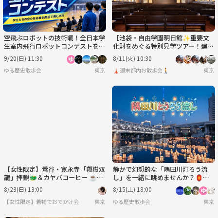
空飛ぶロボットの技術戦！全日本学
【池袋・自由学園明日館✨重要文
生室内飛行ロボットコンテストを観
化財をめぐる特別見学ツアー！建築
戦しよう
好き歓迎／
9/20(日) 11:30
8/11(火) 10:30
ゆる歴史散歩会
東京
🗼週末都内お散歩会🚶
東京
【女性限定】鶯谷・寛永寺「叡嶽双
静かで幻想的な「隅田川灯ろう流
龍」拝観🐲＆カヤバコーヒー ☕️✨
し」を一緒に眺めませんか？🏮🏮
（百名店2026）
🌙
8/23(日) 13:00
8/15(土) 18:00
【女性限定】着物でおでかけ会
東京
ゆる歴史散歩会
東京