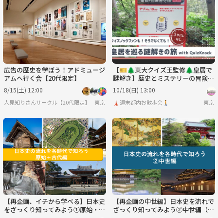
木
金
土
日
月
火
9/3
9/4
9/5
9/6
9/7
9/8
広告の歴史を学ぼう！アドミュージ
【🎫🌲東大クイズ王監修🌲皇居で
アムへ行く会【20代限定】
謎解き】歴史とミステリーの冒険に
出かけよう！
8/15(土) 12:00
10/18(日) 13:00
人見知りさんサークル【20代限定】
東京
🗼週末都内お散歩会🚶
東京
【再企画、イチから学べる】日本史
【再企画の中世編】日本史を流れで
をざっくり知ってみよう①原始・古
ざっくり知ってみよう②中世編（勉
代編（勉強会）
強会）