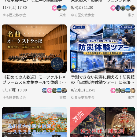
楽しもう！
11/7(土) 17:30
9/4(金) 11:30
ゆる歴史散歩会
東京
ゆる歴史散歩会
東京
《初めての人歓迎》モーツァルト×
予測できない災害に備える！防災館
ブラームスを本格ホールで体感！名
の「自然災害体験ツアー」に参加し
曲オーケストラを聴いてみよう
よう
8/17(月) 19:00
8/23(日) 13:45
ゆる歴史散歩会
東京
ゆる歴史散歩会
東京