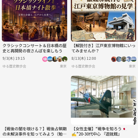
クラシックコンサート＆日本橋の歴
【解説付き】江戸東京博物館にいっ
史と再開発の夜さんぽを楽しもう
てみませんか？
9/3(木) 19:15
8/13(木) 12:00
ゆる歴史散歩会
東京
ゆる歴史散歩会
東京
【戦後の闇を覗ける？】戦後占領期
【女性主催】“戦争を知ろう🇯🇵
の未解決事件を知ってみよう（勉強
✍️”20-30代中心 『遊就館』