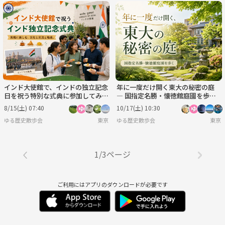
インド大使館で、インドの独立記念
年に一度だけ開く東大の秘密の庭
日を祝う特別な式典に参加してみま
― 国指定名勝・懐徳館庭園を歩こ
せんか？
う
8/15(土) 07:40
10/17(土) 10:30
ゆる歴史散歩会
東京
ゆる歴史散歩会
東京
1/3ページ
ご利用にはアプリのダウンロードが必要です