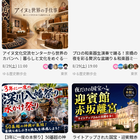
アイヌ文化交流センターから世界の
プロの和楽器生演奏で踊る！京橋の
カバンへ｜暮らしと文化をめぐる浅
夜を彩る贅沢な盆踊り＆和楽器ミニ
草ものづくり散歩
ライブにいこう！
8/29(土) 11:00
8/29(土) 19:00
ゆる歴史散歩会
東京
ゆる歴史散歩会
東京
【3年に一度の本祭り】50基超の神
ライトアップされた国宝・迎賓館赤