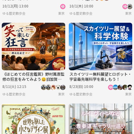
10/12(月) 13:00
10/1(木) 10:00
ゆる歴史散歩会
東京
ゆる歴史散歩会
東京
《はじめての狂言鑑賞》野村萬斎監
スカイツリー無料展望とロボット・
修の狂言をみてみよう😄旧加賀藩
宇宙最先端科学を楽しもう！
主前田家の能舞台♪
8/11(火) 12:15
8/23(日) 10:00
ゆる歴史散歩会
東京
ゆる歴史散歩会
東京