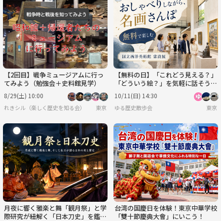
【2回目】戦争ミュージアムに行っ
【無料の日】「これどう見える？」
てみよう（勉強会＋史料館見学）
「どういう絵？」を気軽に話そう｜
はじめての人向けの国立西洋美術館
8/29(土) 10:00
10/11(日) 14:30
れきシル（楽しく歴史を知る会）
東京
ゆる歴史散歩会
東京
月夜に響く雅楽と舞「観月祭」と学
台湾の国慶日を体験！東京中華学校
際研究が紐解く「日本刀史」を鑑賞
「雙十節慶典大會」にいこう！