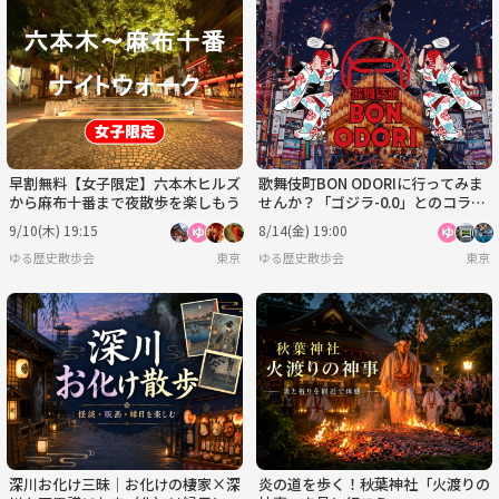
早割無料【女子限定】六本木ヒルズ
歌舞伎町BON ODORIに行ってみま
から麻布十番まで夜散歩を楽しもう
せんか？「ゴジラ-0.0」とのコラボ
のようです
9/10(木) 19:15
8/14(金) 19:00
ゆる歴史散歩会
東京
ゆる歴史散歩会
東京
深川お化け三昧｜お化けの棲家×深
炎の道を歩く！秋葉神社「火渡りの