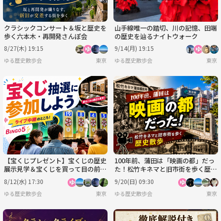
クラシックコンサート＆坂と歴史を
山手線唯一の踏切、川の記憶、田端
歩く六本木・再開発さんぽ会
の歴史を辿るナイトウォーク
8/27(木) 19:15
9/14(月) 19:15
ゆる歴史散歩会
東京
ゆる歴史散歩会
東京
【宝くじプレゼント】宝くじの歴史
100年前、蒲田は「映画の都」だっ
展示見学＆宝くじを買って目の前で
た！松竹キネマと旧市街を歩く歴史
抽せんを観覧しよう！
散歩と都内唯一の屋上観覧車
8/12(水) 17:30
9/20(日) 09:30
ゆる歴史散歩会
東京
ゆる歴史散歩会
東京