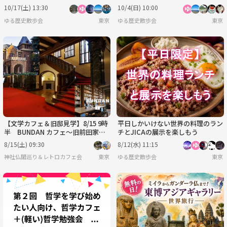
しよう！
10/17(土) 13:30
10/4(日) 10:00
ゆる歴史散歩会
東京
ゆる歴史散歩会
東京
【文学カフェ＆旧邸見学】8/15 9時
平日しかいけない世界の料理のラン
半 BUNDAN カフェ～旧前田家本
チとJICAの展示を楽しもう
邸！【常連者参加費還元！】
8/15(土) 09:30
8/12(水) 11:15
神社仏閣巡り＆レトロカフェ会
東京
ゆる歴史散歩会
東京