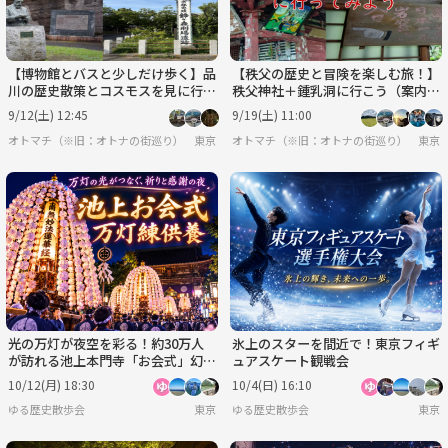
【博物館とバスと少しだけ歩く】品
【秩父の歴史と冒険を楽しむ旅！】
川の歴史散策とコスモスを見に行こ
秩父神社＋鍾乳洞に行こう（案内＋
う（説明・解説有り）
説明有）
9/12(土) 12:45
9/19(土) 11:00
オトマチ（※旧：オトナの街巡り）【年齢限定なし、30・40代が多く、50代も可】【歴
東京
オトマチ（※旧：オトナの街巡り）【年齢限
東京
光の万灯が夜空を彩る！約30万人
氷上のスターを間近で！東京フィギ
が訪れる池上本門寺「お会式」幻想
ュアスケート観戦会
ナイトウォーク
10/12(月) 18:30
10/4(日) 16:10
ゆる歴史散歩会
東京
ゆる歴史散歩会
東京