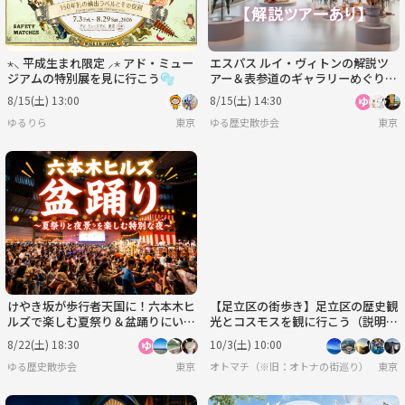
⋆⸜ 平成生まれ限定 ⸝⋆ アド・ミュー
エスパス ルイ・ヴィトンの解説ツ
ジアムの特別展を見に行こう🫧
アー＆表参道のギャラリーめぐり
（初心者歓迎）
8/15(土) 13:00
8/15(土) 14:30
ゆるりら
東京
ゆる歴史散歩会
東京
けやき坂が歩行者天国に！六本木ヒ
【足立区の街歩き】足立区の歴史観
ルズで楽しむ夏祭り＆盆踊りにいこ
光とコスモスを観に行こう（説明・
う
解説有り）
8/22(土) 18:30
10/3(土) 10:00
ゆる歴史散歩会
東京
オトマチ（※旧：オトナの街巡り）【年齢限
東京