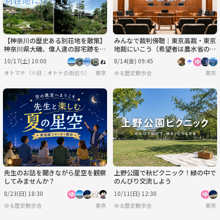
【神奈川の歴史ある別荘地を散策】
みんなで裁判傍聴｜東京高裁・東京
神奈川県大磯、偉人達の邸宅跡を歩
地裁にいこう（希望者は農水省の食
こう（説明・解説有り）
堂でランチ会）
10/17(土) 10:00
8/14(金) 09:45
オトマチ（※旧：オトナの街巡り）【年齢限定なし、30・40代が多く、50代も可】【歴
東京
ゆる歴史散歩会
東京
先生のお話を聞きながら星空を観察
上野公園で秋ピクニック！緑の中で
してみませんか？
のんびり交流しよう
8/23(日) 18:30
10/11(日) 12:30
ゆる歴史散歩会
東京
ゆる歴史散歩会
東京