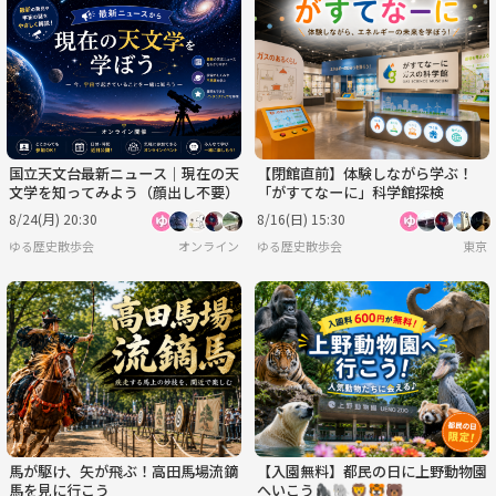
国立天文台最新ニュース｜現在の天
【閉館直前】体験しながら学ぶ！
文学を知ってみよう（顔出し不要）
「がすてなーに」科学館探検
8/24(月) 20:30
8/16(日) 15:30
ゆる歴史散歩会
オンライン
ゆる歴史散歩会
東京
馬が駆け、矢が飛ぶ！高田馬場流鏑
【入園無料】都民の日に上野動物園
馬を見に行こう
へいこう🦍🐘🦁🐯🐻