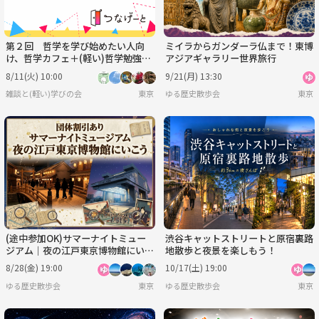
第２回 哲学を学び始めたい人向
ミイラからガンダーラ仏まで！東博
け、哲学カフェ＋(軽い)哲学勉強
アジアギャラリー世界旅行
会 テーマ「自分が動かされた言葉
8/11(火) 10:00
9/21(月) 13:30
（仮題）」
雑談と(軽い)学びの会
東京
ゆる歴史散歩会
東京
(途中参加OK)サマーナイトミュー
渋谷キャットストリートと原宿裏路
ジアム｜夜の江戸東京博物館にいこ
地散歩と夜景を楽しもう！
う【団体割引あり】
8/28(金) 19:00
10/17(土) 19:00
ゆる歴史散歩会
東京
ゆる歴史散歩会
東京