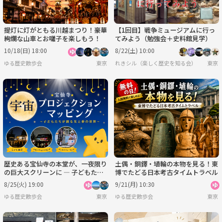
提灯に灯がともる川越まつり！豪華
【1回目】戦争ミュージアムに行っ
絢爛な山車とお囃子を楽しもう！
てみよう（勉強会＋史料館見学）
10/18(日) 18:00
8/22(土) 10:00
ゆる歴史散歩会
東京
れきシル（楽しく歴史を知る会）
東京
歴史ある宝仙寺の本堂が、一夜限り
土偶・銅鐸・埴輪の本物を見る！東
の巨大スクリーンに ― 子どもたち
博でたどる日本考古タイムトラベル
が創るプロジェクションマッピング
8/25(火) 19:00
9/21(月) 10:30
ゆる歴史散歩会
東京
ゆる歴史散歩会
東京