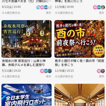
川七不思議×おま（化）け縁日にい
神事」を見に行こう
こう
8/22(土) 15:00
11/6(金) 16:00
ゆる歴史散歩会
東京
ゆる歴史散歩会
東京
赤坂氷川祭 宵宮巡行｜山車と神
熊手と提灯が輝く夜！酉の市「前夜
輿、赤坂グルメを楽しむ夏祭り
祭」を歩こう
9/11(金) 19:10
11/6(金) 19:15
ゆる歴史散歩会
東京
ゆる歴史散歩会
東京