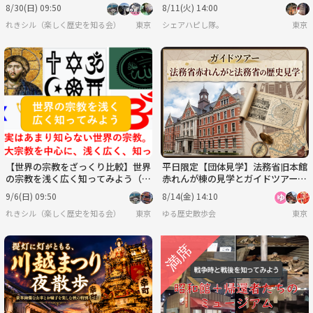
会）
8/30(日) 09:50
8/11(火) 14:00
れきシル（楽しく歴史を知る会）
東京
シェアハピし隊。
東京
【世界の宗教をざっくり比較】世界
平日限定【団体見学】法務省旧本館
の宗教を浅く広く知ってみよう（勉
赤れんが棟の見学とガイドツアー
強会）
（希望者は農水省の食堂でランチ
9/6(日) 09:50
8/14(金) 14:10
会）
れきシル（楽しく歴史を知る会）
東京
ゆる歴史散歩会
東京