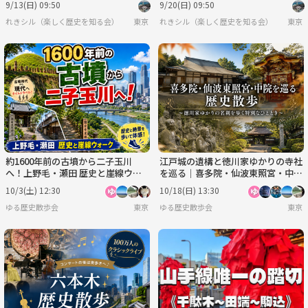
9/13(日) 09:50
9/20(日) 09:50
れきシル（楽しく歴史を知る会）
東京
れきシル（楽しく歴史を知る会）
東京
約1600年前の古墳から二子玉川
江戸城の遺構と徳川家ゆかりの寺社
へ！上野毛・瀬田 歴史と崖線ウォ
を巡る｜喜多院・仙波東照宮・中院
ーク
の歴史散歩
10/3(土) 12:30
10/18(日) 13:30
ゆる歴史散歩会
東京
ゆる歴史散歩会
東京