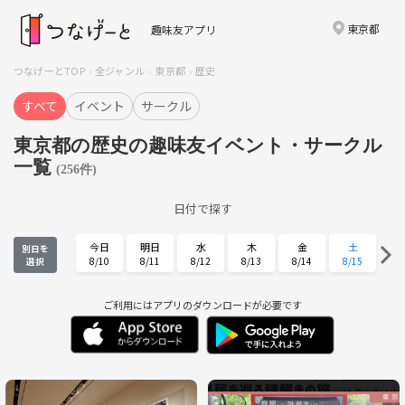
東京都
趣味友アプリ
つなげーとTOP
全ジャンル
東京都
歴史
すべて
イベント
サークル
東京都の歴史の趣味友イベント・サークル
一覧
(256件)
日付で探す
今日
明日
水
木
金
土
別日を
8/10
8/11
8/12
8/13
8/14
8/15
選択
日
月
火
水
木
金
8/16
8/17
8/18
8/19
8/20
8/21
ご利用にはアプリのダウンロードが必要です
土
日
月
火
水
木
8/22
8/23
8/24
8/25
8/26
8/27
金
土
日
月
火
水
8/28
8/29
8/30
8/31
9/1
9/2