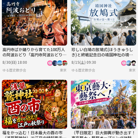
高円寺ばか踊りから育てた100万人
珍しい白鳩の放鳩式(ほうきゅうし
の阿波おどり「高円寺阿波おどり」
き)と終戦記念日の靖国神社の境内
にいこう！
散策をしよう！
8/30(日) 18:00
8/15(土) 09:30
ゆる歴史散歩会
東京
ゆる歴史散歩会
東京
福をかっ込む！日本最大の酉の市
（平日限定）巨大御輿が動き出す！
（浅草鷲神社）で江戸の縁起熊手を
東京藝大・藝祭オープニング体験