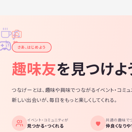
♫
✧
✦
✦
♪
✧
さあ、はじめよう
趣味友
を見つけよ
つなげーとは、趣味や興味でつながるイベント・コミュ
新しい出会いが、毎日をもっと楽しくしてくれる。
イベント・コミュニティが
共通の趣味で
見つかる・つくれる
仲良くなりや