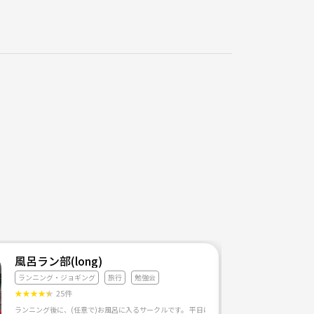
風呂ラン部(long)
ランニング・ジョギング
旅行
勉強会
★
★
★
★
★
25件