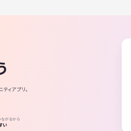
う
ニティアプリ。
つながるから
すい