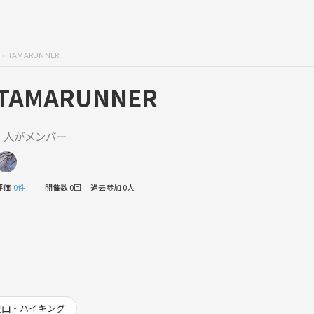
TAMARUNNER
TAMARUNNER
1 人がメンバー
評価
0件
開催数 0回
過去参加 0人
登山・ハイキング