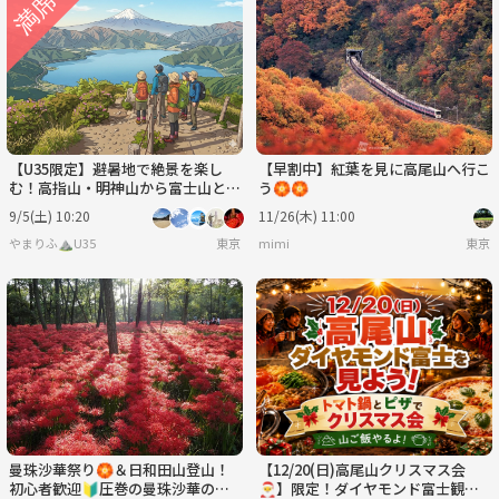
【U35限定】避暑地で絶景を楽し
【早割中】紅葉を見に高尾山へ行こ
む！高指山・明神山から富士山と山
う🏵️🏵️
中湖を眺めよう！
9/5(土) 10:20
11/26(木) 11:00
やまりふ⛰️U35
東京
mimi
東京
曼珠沙華祭り🏵️＆日和田山登山！
【12/20(日)高尾山クリスマス会
初心者歓迎🔰圧巻の曼珠沙華の美
🎅】限定！ダイヤモンド富士観賞