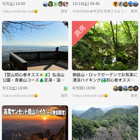
巡り＆森林浴ハイク🌳
う！
9/5(土) 10:00
10/10(土) 06:45
Tokyo chill out club😀
東京
YURUYAMA★休日を充実させよう！（グ
東京
【登山初心者オススメ🔰】弘法山
御岳山・ロックガーデンでお気楽に
公園・吾妻山コース🌲足湯・温泉
清涼ハイキング🏞初心者オススメ
付き＆調布花火大会🎇マシマシ企
コース🔰
9/12(土) 10:00
8/9(日) 10:00
画！！
Tokyo chill out club😀
東京
Tokyo chill out club😀
東京