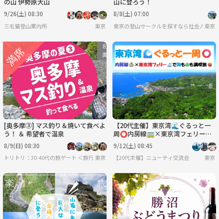
の山 伊勢原大山
山に登ろう！
9/26(土) 08:30
8/8(土) 07:00
三毛猫登山案内所
東京
東京の登山サークルを探すなら社会人サーク
東京
[奥多摩③] マス釣り＆焼いて食べよ
【20代主催】東京湾🌊ぐるっと一
う！ ＆ 希望者で温泉
周⭕️内房線🚃×東京湾フェリー🛳️
で海も山も満喫旅😆
8/9(日) 08:30
9/12(土) 08:45
トリトリ：30-40代の旅ゲート ＜旅行・世界のグルメ・謎解き・新たな体験＞
東京
【20代主催】ニューティ交流会
東京