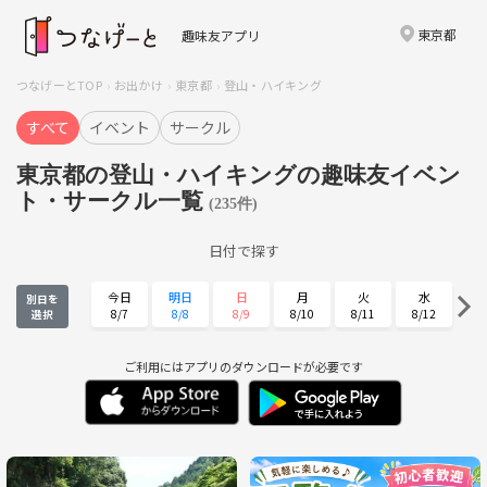
東京都
趣味友アプリ
つなげーとTOP
お出かけ
東京都
登山・ハイキング
すべて
イベント
サークル
東京都の登山・ハイキングの趣味友イベン
ト・サークル一覧
(235件)
日付で探す
今日
明日
日
月
火
水
別日を
8/7
8/8
8/9
8/10
8/11
8/12
選択
木
金
土
日
月
火
8/13
8/14
8/15
8/16
8/17
8/18
ご利用にはアプリのダウンロードが必要です
水
木
金
土
日
月
8/19
8/20
8/21
8/22
8/23
8/24
火
水
木
金
土
日
8/25
8/26
8/27
8/28
8/29
8/30