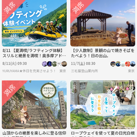
8/11 【夏満喫/ラフティング体験】
【少人数制】景観の山で焼きそばを
スリルと絶景を満喫！奥多摩アドベ
たべよう！日の出山。
ンチャーラフティング✨🏞️
8/11(火) 09:30
11/7(土) 08:30
YURUYAMA★休日を充実させよう！（グループ登山サークル）
東京
三毛猫登山案内所
東京
山頂からの絶景を楽しみに登る信仰
ロープウェイを使って夏の日光白根