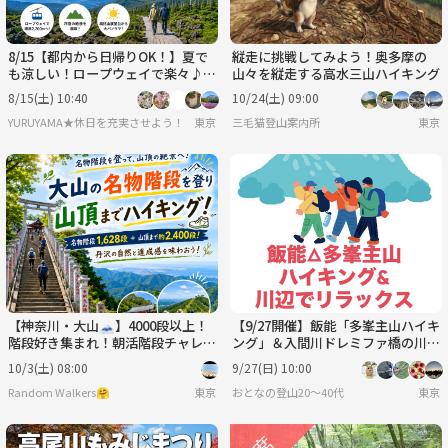
8/15【都内から日帰りOK！】夏で
縦走に挑戦してみよう！奥多摩の
も涼しい！ロープウェイで楽々♪
山々を縦走する高水三山ハイキング
八ヶ岳・坪庭＆縞枯山絶景ハイキン
8/15(土) 10:40
10/24(土) 09:00
グ
YURUYAMA★休日を充実させよう！（グループ登山サークル）
東京
三毛猫登山案内所
東京
【神奈川・大山🗻】4000段以上！
【9/27開催】飯能「多峯主山ハイキ
階段好き集まれ！朝活階段チャレン
ング」＆入間川ドレミファ橋の川辺
ジ＆絶景！体力UPハイキング企画
リラックス体験！🌿✨
10/3(土) 08:00
9/27(日) 10:00
Random Walkers🤗
東京
おとなの登山20〜40代
東京