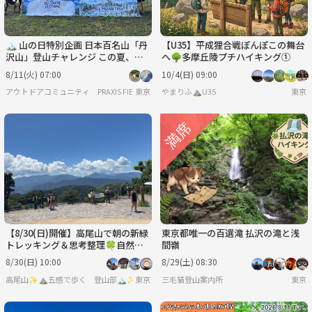
🏔️ 山の日特別企画 日本百名山「丹
【U35】平成狸合戦ぽんぽこの舞台
沢山」登山チャレンジ この夏、山
へ🌳多摩丘陵プチハイキング①
の日に百名山へ。
8/11(火) 07:00
10/4(日) 09:00
アウトドアコミュニティ PRAXIS FIELD
東京
やまりふ⛰️U35
東京
【8/30(日)開催】高尾山で朝の新緑
東京都唯一の百選滝 払沢の滝と浅
トレッキング＆思考整理🍀自然の
間嶺
中で気分もリフレッシュ✨
8/30(日) 10:00
8/29(土) 08:30
高尾山✨⛰️五感で歩く 登山部🏔️✨
東京
三毛猫登山案内所
東京