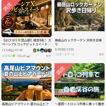
【はぴヨロ🍀登山部】限定6名！ ス
御岳山ロックガーデン 沢歩き日帰
ペーシアX コックピットスイート貸
り
切✨ 大人の修学旅行 in 日光🍁
9/20(日) 13:00
11/14(土) 07:30
LESボードゲーム
東京
はぴヨロ🍀【登山部⛰️】
東京
高尾山ビアマウント 夏の山上ビア
～夏旅～トロッコ列車に乗って養老