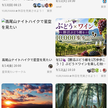
8/11(火) 10:30
き！アイコンに使える写真を撮ろ
9/13(日) 08:15
one!
東京
う！
YURUYAMA★休日を充実させよう！（グループ登山サークル）
東京
高尾山ナイトハイクで星空を見たい
9/12🍇【勝沼ぶどう郷を1万歩歩こ
う！】ぶどう×ワインを楽しむ秋の
8/14(金) 20:00
日帰り旅🍷
9/12(土) 10:10
星空見たいサークル
東京
YURUYAMA★休日を充実させよう！（グ
東京