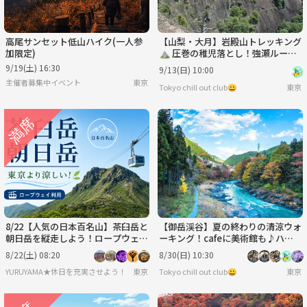
高尾サンセット低山ハイク(一人参
【山梨・大月】岩殿山トレッキング
加限定)
⛰ 圧巻の稚児落とし！強瀬ルー
ト!!
9/19(土) 16:30
9/13(日) 10:00
主催者募集中イベント
東京
Tokyo chill out club😀
東京
8/22【人気の日本百名山】茶臼岳と
【御岳渓谷】夏の終わりの清涼ウォ
朝日岳を縦走しよう！ロープウェイ
ーキング！cafeに美術館も♪ハイ
利用です！
キング初心者オススメ🔰
8/22(土) 08:20
8/30(日) 10:30
YURUYAMA★休日を充実させよう！（グループ登山サークル）
東京
Tokyo chill out club😀
東京