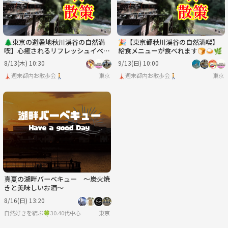
🌲東京の避暑地秋川渓谷の自然満
🎉【東京都秋川渓谷の自然満喫】
喫】心癒されるリフレッシュイベン
給食メニューが食べれます🍞🍛🌿
ト🌿
8/13(木) 10:30
9/13(日) 10:00
🗼週末都内お散歩会🚶
東京
🗼週末都内お散歩会🚶
東京
真夏の湖畔バーベキュー 〜炭火焼
きと美味しいお酒〜
8/16(日) 13:20
自然好きを結ぶ🍀30.40代中心
東京