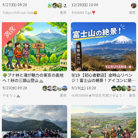
しさと人気の低山縦走体験🪷
＆トマト鍋とピザで山ご飯交流会
9/27(日) 09:20
12/20(日) 10:00
🍕
Tokyo chill out club😀
東京
おHANAでgo❣️
東京
🌳ブナ林と滝が魅力の東京の奥地
9/19 【初心者歓迎】金時山リベン
へ！秋の三頭山登山⛰️
ジ！富士山の絶景！アイコンに使え
る素敵な写真を撮りに行こう！！
9/23(水) 09:20
9/19(土) 10:20
やまりふ⛰️
東京
YURUYAMA★休日を充実させよう！（グ
東京