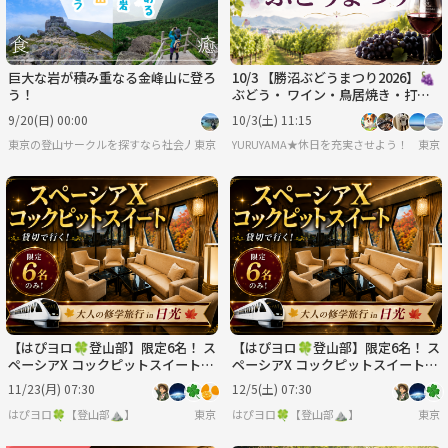
巨大な岩が積み重なる金峰山に登ろ
10/3 【勝沼ぶどうまつり2026】🍇
う！
ぶどう・ ワイン・鳥居焼き・打ち
上げ花火！収穫の喜びをみんなで味
9/20(日) 00:00
10/3(土) 11:15
わおう！
東京の登山サークルを探すなら社会人サークル ヤマトモ！毎週楽しいイベントを開催し
東京
YURUYAMA★休日を充実させよう！（グ
東京
【はぴヨロ🍀登山部】限定6名！ ス
【はぴヨロ🍀登山部】限定6名！ ス
ペーシアX コックピットスイート貸
ペーシアX コックピットスイート貸
切✨ 大人の修学旅行 in 日光🍁
切✨ 大人の修学旅行 in 日光🍁
11/23(月) 07:30
12/5(土) 07:30
はぴヨロ🍀【登山部⛰️】
東京
はぴヨロ🍀【登山部⛰️】
東京