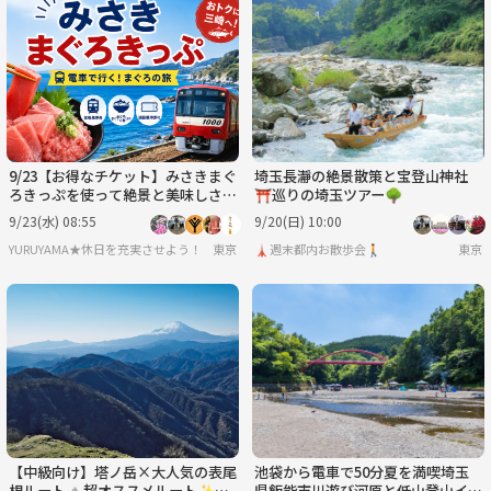
9/23【お得なチケット】みさきまぐ
埼玉長瀞の絶景散策と宝登山神社
ろきっぷを使って絶景と美味しさを
⛩️巡りの埼玉ツアー🌳
満喫する日帰りの旅
9/23(水) 08:55
9/20(日) 10:00
YURUYAMA★休日を充実させよう！（グループ登山サークル）
東京
🗼週末都内お散歩会🚶
東京
【中級向け】塔ノ岳×大人気の表尾
池袋から電車で50分夏を満喫埼玉
根ルート⛰️超オススメルート✨絶
県飯能市川遊び河原と低山登山イベ