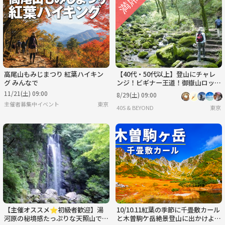
高尾山もみじまつり 紅葉ハイキン
【40代・50代以上】登山にチャレ
グ みんなで
ンジ！ビギナー王道！御嶽山ロック
ガーデン。
11/21(土) 09:00
8/29(土) 09:00
主催者募集中イベント
東京
40S & BEYOND
東京
【主催オススメ⭐️初級者歓迎】湯
10/10.11紅葉の季節に千畳敷カール
河原の秘境感たっぷりな天照山で滝
と木曽駒ケ岳絶景登山に出かけよ