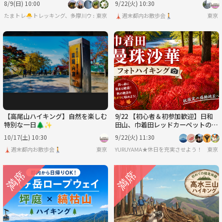
8/9(日) 10:00
9/22(火) 10:30
たまトレ🐣トレッキング、多摩川ウォーキング、ゆるラン）
東京
🗼週末都内お散歩会🚶
東京
【高尾山ハイキング】自然を楽しむ
9/22 【初心者＆初参加歓迎】日和
特別な一日🌲✨
田山、巾着田レッドカーペットのフ
ォトハイキング
10/17(土) 10:30
9/22(火) 11:30
🗼週末都内お散歩会🚶
東京
YURUYAMA★休日を充実させよう！（グ
東京