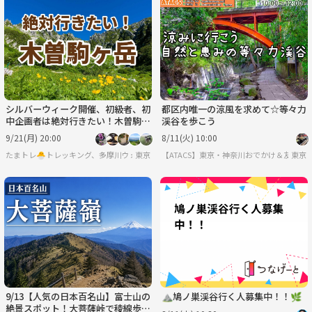
シルバーウィーク開催、初級者、初
都区内唯一の涼風を求めて☆等々力
中企画者は絶対行きたい！木曽駒ヶ
渓谷を歩こう
岳☘️
9/21(月) 20:00
8/11(火) 10:00
たまトレ🐣トレッキング、多摩川ウォーキング、ゆるラン）
東京
【ATACS】東京・神奈川おでかけ＆友達づく
東京
9/13【人気の日本百名山】富士山の
⛰鳩ノ巣渓谷行く人募集中！！🌿
絶景スポット！大菩薩峠で稜線歩