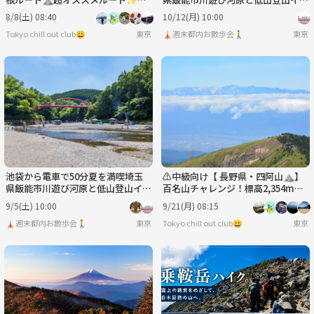
景と達成感の登山へ⭐️
ント🚶
8/8(土) 08:40
10/12(月) 10:00
Tokyo chill out club😀
東京
🗼週末都内お散歩会🚶
東京
池袋から電車で50分夏を満喫埼玉
⚠️中級向け【 長野県・四阿山⛰】
県飯能市川遊び河原と低山登山イベ
百名山チャレンジ！標高2,354mの
ント🚶
絶景へ⭐️
9/5(土) 10:00
9/21(月) 08:15
🗼週末都内お散歩会🚶
東京
Tokyo chill out club😀
東京