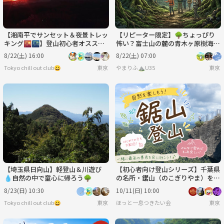
【湘南平でサンセット＆夜景トレッ
【リピーター限定】🌳ちょっぴり
キング🌇🌃】登山初心者オススメ
怖い？富士山の麓の青木ヶ原樹海・
🔰主催イチオシ✨️
鳴沢氷穴の探検に出かけよう！🧊
8/22(土) 16:00
8/22(土) 07:00
Tokyo chill out club😀
東京
やまりふ⛰️U35
東京
【埼玉県日向山】軽登山＆川遊び
【初心者向け登山シリーズ】千葉県
💧自然の中で童心に帰ろう🌳
の名所・鋸山（のこぎりやま）を登
ろう♪
8/23(日) 10:30
10/11(日) 10:00
Tokyo chill out club😀
東京
ほっと一息つきたい会
東京