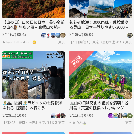
【山の日】山の日に日本一長い名前
初心者歓迎！3000m峰・乗鞍岳ゆ
の山へ🧗牛奥ノ雁ヶ腹摺山で絶景
る登山｜日本一登りやすい3000m
トレッキング
級へ！（長野駅から車で4名まで乗
8/11(火) 08:45
8/18(火) 06:00
り合わせOK！）
Tokyo chill out club😀
東京
【平日開催！】東京→長野で遊ぶ！★ノア
東京
🏝️品川出発🏝️ラピュタの世界観あ
⛰️山の日は高山の絶景を満喫！谷
ふれる【猿島】へ行こう
川岳・天空の稜線トレッキング
8/29(土) 10:00
8/11(火) 07:00
【ATACS】東京・神奈川おでかけ＆友達づくり｜20代30代中心
東京
やまりふ⛰️
東京