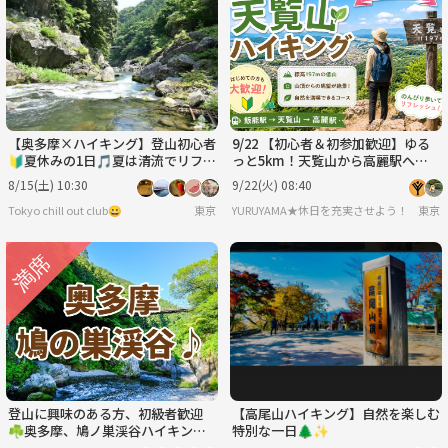
月
火
水
木
金
土
8/31
9/1
9/2
9/3
9/4
9/5
【奥多摩×ハイキング】登山初心者
9/22 【初心者＆初参加歓迎】ゆる
🔰夏休みの1日🎵夏は清流でリフレ
っと5km！天覧山から高麗駅へ、
ッシュしましょう🌿🚶‍♂️
秋色フォトハイク！
8/15(土) 10:30
9/22(火) 08:40
Tokyo chill out club😀
東京
YURUYAMA★休日を充実させよう！（グ
東京
登山に興味のある方、初級者歓迎
【高尾山ハイキング】自然を楽しむ
☘️奥多摩、鳩ノ巣渓谷ハイキン
特別な一日🌲✨
グ、地元料理・希望者は温泉、