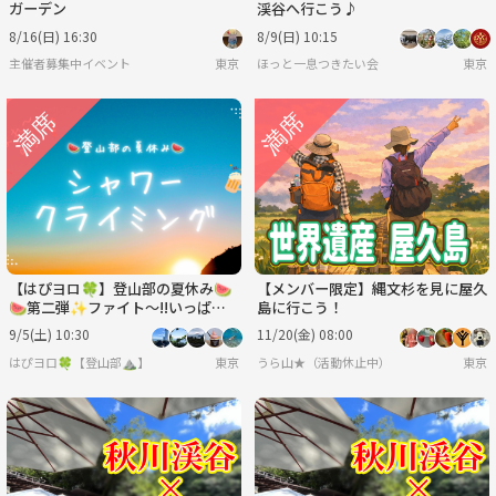
ガーデン
渓谷へ行こう♪
8/16(日) 16:30
8/9(日) 10:15
主催者募集中イベント
東京
ほっと一息つきたい会
東京
【はぴヨロ🍀】登山部の夏休み🍉
【メンバー限定】縄文杉を見に屋久
🍉第二弾✨ファイト～!!いっぱー
島に行こう！
つ!?🤣シャワークライミング🌊BB
9/5(土) 10:30
11/20(金) 08:00
Q🍻
はぴヨロ🍀【登山部⛰️】
東京
うら山★（活動休止中）
東京