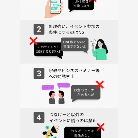
「Time waits for no one.」
・海岸で花火
死ぬほど暑いと思うので、できるだけ楽な形で移動はします。
・集合場所
小田急線 鵠沼海岸駅１１：４０
昼食希望者は、同場所に１１：０５集合です。
内容
海鮮店で昼食（希望者のみ）→映画視聴→江ノ島水族館→食事→夕日を
見ながら花火の予定です。
夕食の候補は、焼鳥又はイタリアンです（検討中のため未定）。
・当日の費用
交通費以外で1万円は持ってきてほしいです。
（昼食参加希望の方は、２０００円程度別途かかります）
当日想定される費用としては、
食事代、観光地の入館料、映画館での飲食代ぐらいだとは思います。
映画チケット代は、参加費に含まれています。特別上映料金のため、各