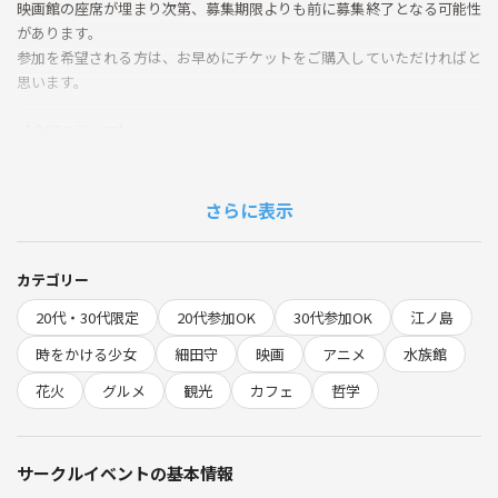
映画館の座席が埋まり次第、募集期限よりも前に募集終了となる可能性
があります。
参加を希望される方は、お早めにチケットをご購入していただければと
思います。
【今回のテーマ】
時間は誰も待たない。
これは慰めでも脅しでもなく、単なる事実である。金銭は取り戻せる。
壊れた関係は、ときに修復できる。だが過ぎ去った時間だけは、いかな
さらに表示
る手段によっても回収されない。宇宙は人間の後悔に関心を持たない。
一秒は誰の上にも等しく経過し、決して逆流しない。後悔という感情
は、この冷厳な不可逆性が人間の内面に落とす影にすぎない。
カテゴリー
細田守『時をかける少女』（2006）は、この事実に一つの例外を仮構す
20代・30代限定
20代参加OK
30代参加OK
江ノ島
る。偶然「タイムリープ」の能力を得た高校生は、それを些細な修正に
費やす。遅刻の回避、失敗の消去、気まずい瞬間の削除。人生の編集作
時をかける少女
細田守
映画
アニメ
水族館
業。だが、一つの修正は無数の分岐を生み、知らぬ間に他者の運命を書
花火
グルメ
観光
カフェ
哲学
き換えていく。そして能力には、回数の限りがある。
やり直せるはずだった夏の、その残り回数が減っていくとき、彼女は初
サークルイベントの基本情報
めて気づく。消したかった失敗も、逃げたかった瞬間も、すべてが「一
度きり」だったからこそ、あれほど鮮烈に輝いていたのだと。選択が重