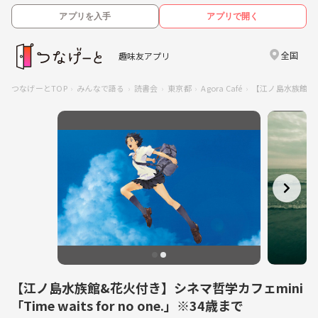
アプリを入手
アプリで開く
全国
趣味友アプリ
つなげーとTOP
みんなで語る
読書会
東京都
Agora Café
【江ノ島水族館&花火
【江ノ島水族館&花火付き】シネマ哲学カフェmini
「Time waits for no one.」※34歳まで