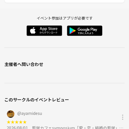
まとめる場合があります。
文章化にあたっては、氏名・年齢・職業・連絡先などの個人情報や、個
人的な体験談、私生活に関わる内容、個人が推測される可能性のある情
イベント参加はアプリが必要です
報は除き、テーマに関する論点や意見の要旨のみを扱います。
なお、録音データは文章化の目的にのみ使用し、文章化が完了次第、た
だちに削除いたします。
主催者へ問い合わせ
このサークルのイベントレビュー
@
ayamidesu
★
★
★
★
★
2026/08/01
哲学カフェsymposium「愛・恋・結婚の哲学」＠池袋 に参加