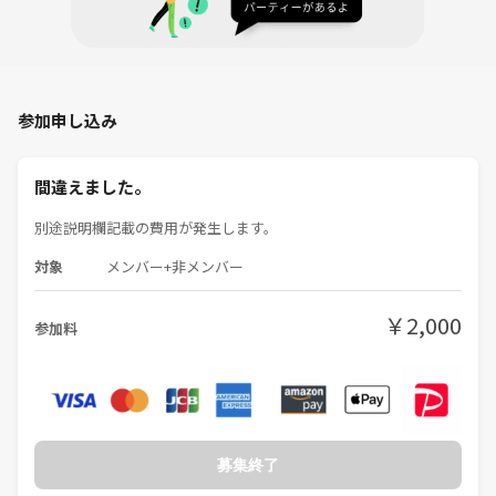
種割引は利用不可です。
（詳細な金額は当日お知らせいたします）
※つなげーと上で本人確認をされていない方については、運営が年齢確
認の必要があると判断した場合、本人確認をお願いすることがありま
参加申し込み
す。ご協力いただけない場合は、その場で帰宅して頂きます。
禁止事項
間違えました。
1. ハラスメント・攻撃・差別的言動
別途説明欄記載の費用が発生します。
個人への暴言、侮辱、人格否定
対象
メンバー+非メンバー
威圧的・攻撃的な言動
相手を萎縮させることを目的とした発言や態度
￥2,000
人種、性別、宗教、思想、性的指向、障害、学歴、職業等に関する差
参加料
別・排除・蔑視的発言
ただし、テーマに基づく概念・制度・社会構造に関する議論そのものを
制限するものではありません。
2. プライバシー侵害
募集終了
個人情報の暴露・共有
録音、録画、撮影、配信