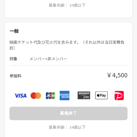
募集年齢： 34歳以下
3. 個人情報の詮索・接触の禁止（会の前後を含む）
本名、年齢、職業、連絡先、居住地などを聞き出す行為
一般
4. 勧誘・営業行為
ナンパ、宗教、ビジネス、政治活動、ネットワークビジネス等への勧誘
映画チケット代及び花火代を含みます。（それ以外は当日実費負
行為
担）
対象
メンバー+非メンバー
5. 場の安全性・対話環境を損なう行為
意図的な挑発、荒らし行為
￥4,500
進行を著しく妨害する行為
参加料
他者の発言機会を過度に奪う独演や遮り
論点の攪乱、揚げ足取りのみを目的としたやり取り
結論の押し付けや、対話・検討そのものを拒絶する態度
6. 運営判断について
募集終了
上記禁止事項に該当する場合に加え、当会の目的・方針・対話姿勢に著
しくそぐわないと運営が判断した場合。
募集年齢： 34歳以下
対話の記録・振り返りのため、当日の対話内容を録音し、後日、文章に