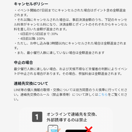
キャンセルポリシー
いのは、やり直せないからだ。決断が決断でありうるのは、引き返せな
・イベント開始の7日前までにキャンセルされた場合はポイント含め全額返金
いからだ。ならば後悔は、除去すべきバグではない。それは、取り返し
されます。
のつかない時間を本気で生きた者にだけ刻まれる、生の証明ではないの
・それ以降にキャンセルされた場合は、事前決済金額のうち、下記のキャンセ
ル料率がキャンセル料になり、決済金額とポイントのそれぞれからキャンセル
か。
料を差し引いた金額が返金されます。
アウグスティヌスは告白した。時間とは何かと問われなければ知ってい
・6日前から5日前まで: 30%
るが、問われた途端に分からなくなる、と。過去はもう無い。未来はま
・4日前以降: 100%
・ただし、お申し込み後 3時間以内にキャンセルされた場合は全額返金されま
だ無い。「今」は掴んだ瞬間に指の間から滑り落ちる。それでもなお、
す。
人はこの掴めないものの中で選び、悔い、誰かの名を呼び、走る。走る
・また、最小催行人数に達していない場合は全額返金されます
しかない。
中止の場合
時は待ってくれない。だからこそ、問おう。待ってくれない時間を、あ
最少催行人数に達しない場合、および天候不順など主催者の判断によりイベン
なたはどう生きるのか。
トが中止される場合があります。その場合、参加料金は全額返金されます。
連絡先交換について
「Time waits for no one.」←( ゜Д゜) ハァ？
LINE等の個人情報の取得・交換については双方同意のうえ慎重に行ってくださ
い。連絡先交換のルール（禁止事項等）について詳しくは
こちら
をご覧くださ
江ノ島近辺で
い。
・昼食（希望者のみ）
・お洒落な映画館で時をかける少女 ４K版を視聴
・江ノ島水族館
・飲食店でシネマ哲学カフェ
現在の最有力候補は焼き鳥又はピザです