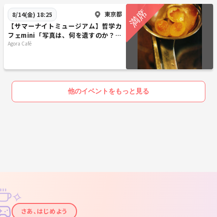
東京都
8/14(金) 18:25
【サマーナイトミュージアム】哲学カ
フェmini「写真は、何を遺すのか？」
@ 東京写真美術館※年齢制限有
Agora Café
他のイベントをもっと見る
✧
✦
さあ、はじめよう