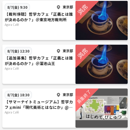
東京都
8/7(金) 9:30
【裁判傍聴】哲学カフェ「正義とは誰
が決めるのか？」＠東京地方裁判所
Agora Café
東京都
8/7(金) 12:30
【追加募集】哲学カフェ「正義とは誰
が決めるのか？」＠溜池山王
Agora Café
東京都
8/7(金) 18:30
【サマーナイトミュージアム】哲学カ
フェmini「現代美術とはなにか」@東
京現代美術館※年齢制限有
Agora Café