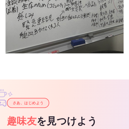
✧
✦
さあ、はじめよう
趣味友
を見つけよう