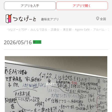
アプリを入手
アプリで開く
全国
趣味友アプリ
つなげーとTOP
みんなで語る
読書会
東京都
Agora Café
アルバム
20
2026/05/16
公開