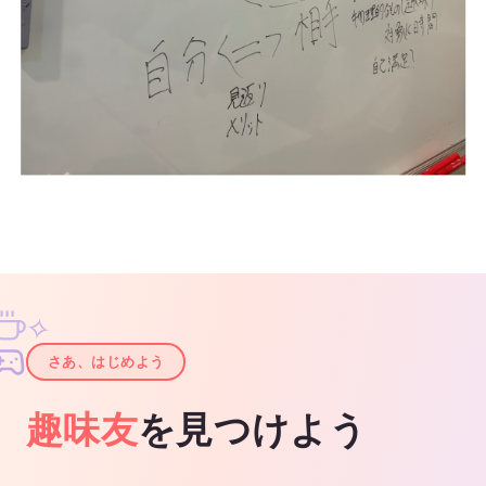
✧
✦
さあ、はじめよう
趣味友
を見つけよう