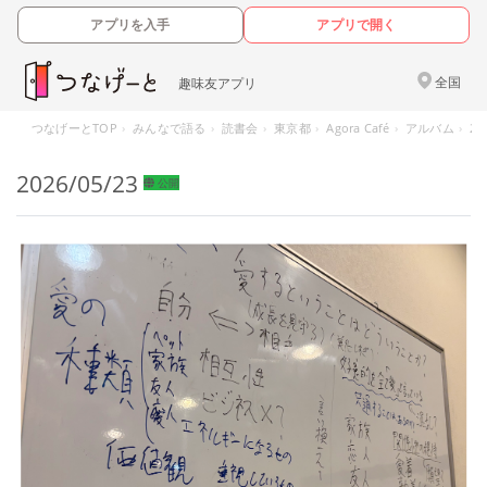
アプリを入手
アプリで開く
全国
趣味友アプリ
つなげーとTOP
みんなで語る
読書会
東京都
Agora Café
アルバム
20
2026/05/23
公開