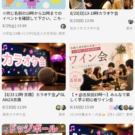
※同じ名前の18時から21時までの
8/23(日)13-16時カラオケ会
イベントを確認して下さい。こちら
8/23(日) 13:00
は近いうちに消します。大学生と大
8/29(土) 15:00
気まぐれカラオケ会
東京
卒20代社会人の交流会
大学生(18歳-)と20代社会人の交流会(気軽な交流会)
東京
【8/23 12時 京橋】カラオケ会🎤GL
【🍷@五反田15時〜】みんなで楽
ANZA京橋
しく学ぶ初心者ワイン会
8/23(日) 12:00
8/16(日) 15:00
東京カラオケ会
東京
20-30代集まれ！の会🍻【月1~2回ワイン
東京