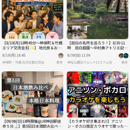
【8/10(月)18時45分～神保町＆竹橋
【目白の名所を巡ろう！】8/30 11
エリア交流会👫✨】 地元民＆お勤
時 目白庭園～中村彝アトリエ記念
め限定でご近所仲間を増やそう！
館～目白聖公会【常連参加費還元】
8/10(月) 18:45
8/30(日) 11:00
神保町・竹橋 在住在勤交流会
東京
神社仏閣巡り＆レトロカフェ会
東京
【09/06(日)18時開催@JR神田駅徒
【カラオケ好き集まれ‼️】アニソ
歩５分🍶】第5回日本酒飲み比べ×
ン・ボカロ限定カラオケで歌ったり