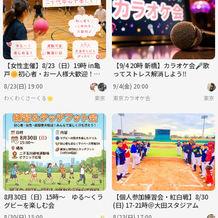
【女性主催】8/23（日）19時 in亀
【9/4 20時 新橋】カラオケ会🎤歌
戸🌼初心者・お一人様大歓迎！ゆ
ってストレス解消しよう‼️
るっとドッジボール
8/23(日) 19:00
9/4(金) 20:00
わくわくさーくる🌟
東京
東京カラオケ会
東京
8月30日（日）15時～ ゆる～くラ
【個人参加練習会・紅白戦】8/30
グビーを楽しむ会
(日) 17-21時＠大田スタジアム
8/30(日) 15:00
8/23(日) 17:00