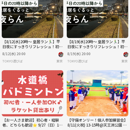
【8/12(水)20時〜 皇居ラン🏃‍♂️】平
【8/19(水)20時〜 皇居ラン🏃‍♂️】平
日夜にすっきりリフレッシュ！初心
日夜にすっきりリフレッシュ！初心
者＆おひとり様歓迎✨
者＆おひとり様歓迎✨
8/12(水) 20:00
8/19(水) 20:00
TOKYO遊びば
東京
TOKYO遊びば
東京
【お一人さま歓迎】初心者・経験
【守備オンリー！個人参加練習会】
者、どちらも歓迎⭐︎ 9/27（日）16
8/11(火祝) 13-15時@天王洲公園 野
時〜 水道橋でバドミントン⭐︎
球場Ｂ面