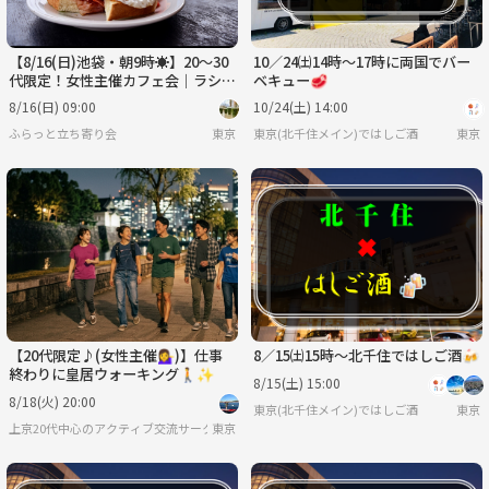
【8/16(日)池袋・朝9時☀️】20〜30
10／24㈯14時〜17時に両国でバー
代限定！女性主催カフェ会｜ラシー
ベキュー🥩
ヌ少人数・初参加歓迎🌻
8/16(日) 09:00
10/24(土) 14:00
ふらっと立ち寄り会
東京
東京(北千住メイン)ではしご酒
東京
【20代限定♪(女性主催💁‍♀️)】仕事
8／15㈯15時〜北千住ではしご酒🍻
終わりに皇居ウォーキング🚶✨️
8/15(土) 15:00
8/18(火) 20:00
東京(北千住メイン)ではしご酒
東京
上京20代中心のアクティブ交流サークル👯✨️
東京