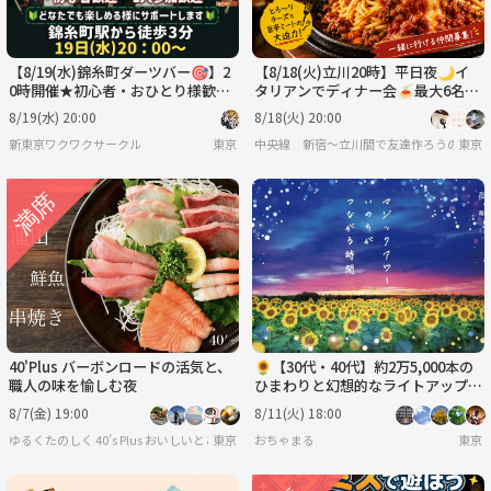
【8/19(水)錦糸町ダーツバー🎯】2
【8/18(火)立川20時】平日夜🌙イ
0時開催★初心者・おひとり様歓
タリアンでディナー会🍝最大6名限
迎！男女MIXチーム戦ナイスプレー
定・おひとり様歓迎！イタリアンを
8/19(水) 20:00
8/18(火) 20:00
でハイタッチ🙌
味わおう🍕
新東京ワクワクサークル
東京
中央線 新宿〜立川間で友達作ろうの会
東京
40'Plus バーボンロードの活気と、
🌻【30代・40代】約2万5,000本の
職人の味を愉しむ夜
ひまわりと幻想的なライトアップを
見に行こう
8/7(金) 19:00
8/11(火) 18:00
ゆるくたのしく 40’s Plus おいしいとここちよい時間を
東京
おちゃまる
東京