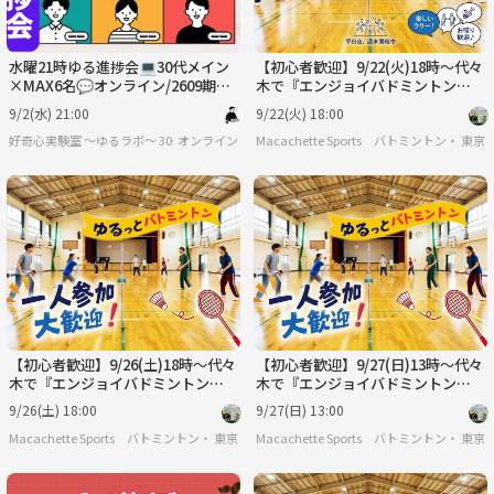
水曜21時ゆる進捗会💻30代メイン
【初心者歓迎】9/22(火)18時〜代々
×MAX6名💬オンライン/2609期生
木で『エンジョイバドミントン
募集/好奇心実験室ゆるラボ🧪
🏸』試合中心のゆる交流イベン
9/2(水) 21:00
9/22(火) 18:00
ト！お一人様大歓迎♪
好奇心実験室 ～ゆるラボ～ 30代メイン
オンライン
Macachette Sports バトミントン・フッ
東京
【初心者歓迎】9/26(土)18時〜代々
【初心者歓迎】9/27(日)13時〜代々
木で『エンジョイバドミントン
木で『エンジョイバドミントン
🏸』試合中心のゆる交流イベン
🏸』試合中心のゆる交流イベン
9/26(土) 18:00
9/27(日) 13:00
ト！お一人様大歓迎♪
ト！お一人様大歓迎♪
Macachette Sports バトミントン・フットサル
東京
Macachette Sports バトミントン・フッ
東京