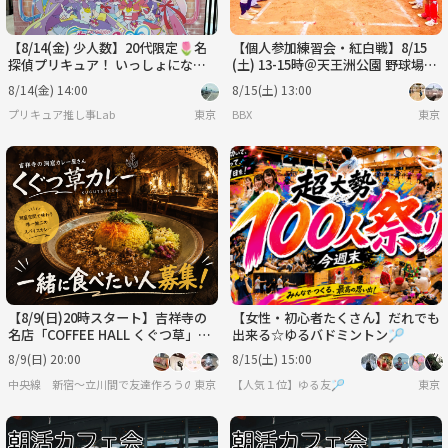
【8/14(金) 少人数】20代限定🌷名
【個人参加練習会・紅白戦】8/15
探偵プリキュア！ いっしょになぞ
(土) 13-15時＠天王洲公園 野球場Ａ
とき！はなまるかいけつフェスティ
面
8/14(金) 14:00
8/15(土) 13:00
バル！🕵️
プリキュア推し事Lab
東京
BBX
東京
【8/9(日)20時スタート】吉祥寺の
【女性・初心者たくさん】だれでも
名店「COFFEE HALL くぐつ草」
出来る☆ゆるバドミントン🏸
で、一緒にカレーを食べませんか？
8/9(日) 20:00
8/15(土) 15:00
🍛
中央線 新宿〜立川間で友達作ろうの会
東京
【人気１位】ゆる友🏸
東京