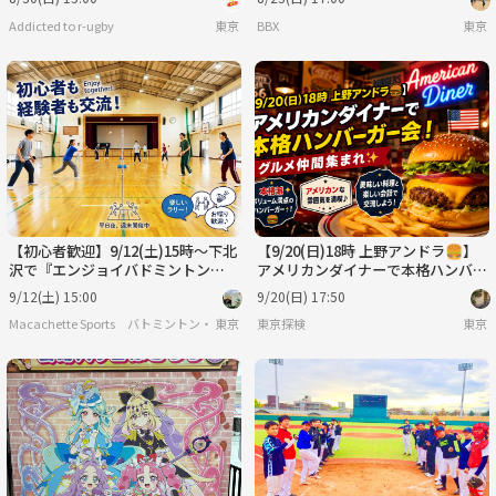
Addicted to r-ugby
東京
BBX
東京
【初心者歓迎】9/12(土)15時〜下北
【9/20(日)18時 上野アンドラ🍔】
沢で『エンジョイバドミントン
アメリカンダイナーで本格ハンバー
🏸』試合中心のゆる交流イベン
ガー会！グルメ仲間集まれ✨
9/12(土) 15:00
9/20(日) 17:50
ト！
Macachette Sports バトミントン・フットサル
東京
東京探検
東京