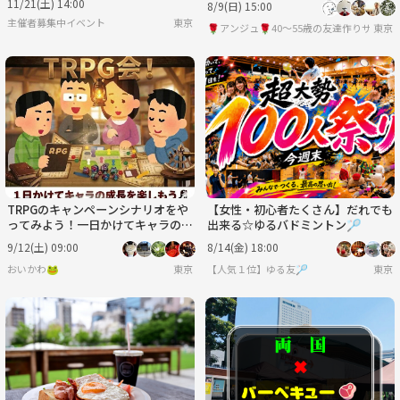
11/21(土) 14:00
8/9(日) 15:00
主催者募集中イベント
東京
🌹アンジュ🌹40～55歳の友達作りサーク
東京
TRPGのキャンペーンシナリオをや
【女性・初心者たくさん】だれでも
ってみよう！一日かけてキャラの成
出来る☆ゆるバドミントン🏸
長を楽しもう💪
9/12(土) 09:00
8/14(金) 18:00
おいかわ🐸
東京
【人気１位】ゆる友🏸
東京