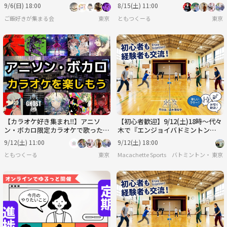
本格和食コース！✨
友達作り✨【20代30代】【新規大
9/6(日) 18:00
8/15(土) 11:00
歓迎🎤】
ご飯好きが集まる会
東京
ともつくーる
東京
【カラオケ好き集まれ‼️】アニソ
【初心者歓迎】9/12(土)18時〜代々
ン・ボカロ限定カラオケで歌ったり
木で『エンジョイバドミントン
友達作り✨【20代30代】【新規大
🏸』試合中心のゆる交流イベン
9/12(土) 11:00
9/12(土) 18:00
歓迎🎤】
ト！お一人様大歓迎♪
ともつくーる
東京
Macachette Sports バトミントン・フッ
東京