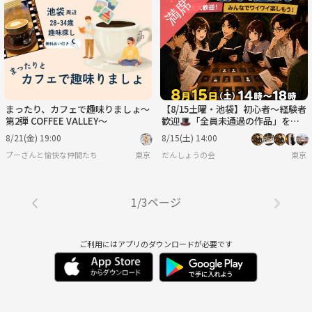
まったり、カフェで趣味りましょ〜
【8/15土曜・池袋】初心者〜経験者
第2弾 COFFEE VALLEY〜
歓迎🎩「全員未通過の作品」をそ
の場で選んで遊ぶマダミス会【前日
8/21(金) 19:00
8/15(土) 14:00
ｷｬﾝｾﾙ返金OK】
プーさんと愉快な仲間たち
東京
だんしょうの会
東京
1/3ページ
ご利用にはアプリのダウンロードが必要です