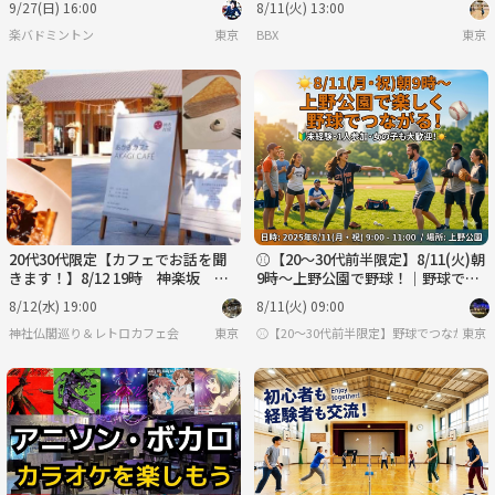
9/27(日) 16:00
8/11(火) 13:00
楽バドミントン
東京
BBX
東京
20代30代限定【カフェでお話を聞
⚾️【20～30代前半限定】8/11(火)朝
きます！】8/12 19時 神楽坂 あ
9時〜上野公園で野球！｜野球でつ
かぎカフェ【参加費還元！】
ながる✨【EBT】
8/12(水) 19:00
8/11(火) 09:00
神社仏閣巡り＆レトロカフェ会
東京
⚾️【20～30代前半限定】野球でつながる ENJOY
東京