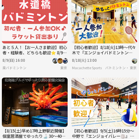
あと５人！【お一人さま歓迎】初心
【初心者歓迎】8/18(火)13時〜代々
者・経験者、どちらも歓迎⭐︎ 8/9
木で『エンジョイバドミントン
（日）16時〜 水道橋でバドミン
🏸』試合中心のゆる交流イベン
8/9(日) 16:00
8/18(火) 13:00
トン⭐︎
ト！お一人様大歓迎♪
楽バドミントン
東京
Macachette Sports バトミントン・フッ
東京
【8/15(土)早め17時上野駅近開催】
【初心者歓迎】9/5(土)16時15分〜
個室居酒屋でゆったり🍶 30～40代
中野で『エンジョイバレー🏐』 ゲ