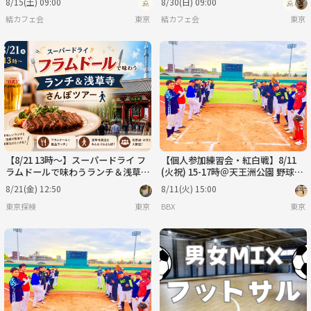
8/15(土) 09:00
8/30(日) 09:00
結カフェ会
東京
結カフェ会
東京
【8/21 13時〜】スーパードライ フ
【個人参加練習会・紅白戦】8/11
ラムドールで味わうランチ＆浅草寺
(火祝) 15-17時＠天王洲公園 野球場
さんぽツアー🍽️🚶‍♂️
Ｂ面
8/21(金) 12:50
8/11(火) 15:00
東京探検
東京
BBX
東京