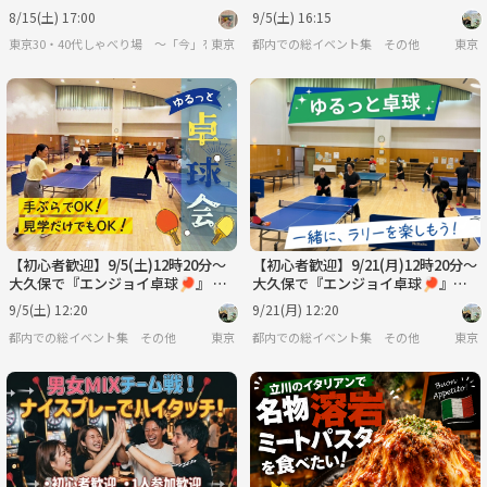
限定！北海道グルメ満喫交流会✨
ーム中心のゆる交流！お一人様大歓
8/15(土) 17:00
9/5(土) 16:15
迎♪
東京30・40代しゃべり場 ～「今」を共有 風花雪月〜
東京
都内での総イベント集 その他
東京
【初心者歓迎】9/5(土)12時20分〜
【初心者歓迎】9/21(月)12時20分〜
大久保で『エンジョイ卓球🏓』 ゲ
大久保で『エンジョイ卓球🏓』試
ーム中心のゆる交流！お一人様大歓
合中心のゆる交流！お一人様大歓迎
9/5(土) 12:20
9/21(月) 12:20
迎♪
♪
都内での総イベント集 その他
東京
都内での総イベント集 その他
東京