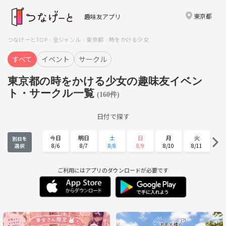
東京都
趣味友アプリ
つなげーとTOP
全ジャンル
東京都
時をかける少女
すべて
イベント
サークル
東京都の時をかける少女の趣味友イベン
ト・サークル一覧
(160件)
日付で探す
今日
明日
土
日
月
火
別日を
8/6
8/7
8/8
8/9
8/10
8/11
選択
水
木
金
土
日
月
8/12
8/13
8/14
8/15
8/16
8/17
ご利用にはアプリのダウンロードが必要です
火
水
木
金
土
日
8/18
8/19
8/20
8/21
8/22
8/23
月
火
水
木
金
土
8/24
8/25
8/26
8/27
8/28
8/29