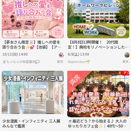
日
月
火
水
木
金
8/30
8/31
9/1
9/2
9/3
9/4
【夢女さん限定🐰】推しへの愛を
【8月8日13時開催！ 20代限
語り合おう会✨💕【池袋】【アニ
定！】廃校をリノベーションしたカ
メ・漫画・ゲーム】【1時間】
フェに行こう✨☕️
10/11(日) 14:00
8/8(土) 13:00
🐰もふもふの秘密基地💭
東京
Ripple.tokyo🌱
東京
少女漫画・インフィニティ 三人展
☕最近どう？から始まる♪ 大人の
みんなで鑑賞
ゆったりカフェ会✨│40代～50代
中盤│初めての方大歓迎😄