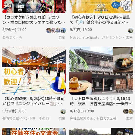
【カラオケ好き集まれ‼️】アニソ
【初心者歓迎】9/6(日)19時〜目黒
ン・ボカロ限定カラオケで歌ったり
で『🏸』試合中心のゆる交流イベ
友達作り✨【20代30代】【新規大
ント！お一人様・日曜日の夜のリフ
9/26(土) 11:00
9/6(日) 19:00
歓迎🎤】
レッシュに♪
ともつくーる
東京
Macachette Sports バトミントン・フッ
東京
【初心者歓迎】9/23(水)18時〜雑司
【レトロを体感しよう！】8/16 13
が谷で『エンジョイバレー🏐』試
時 根津 旧吉田屋酒店～一乗寺～
合中心のゆる交流！お一人様大歓迎
カヤバ珈琲店【常連の方参加費還
9/23(水) 18:00
8/16(日) 13:00
♪
元】
都内での総イベント集 その他
東京
神社仏閣巡り＆レトロカフェ会
東京