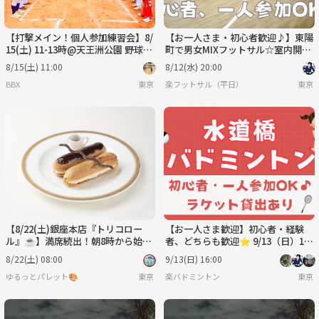
【打撃メイン！個人参加練習会】8/
【お一人さま・初心者歓迎♪】東陽
15(土) 11-13時@天王洲公園 野球場
町で男女MIXフットサル☆室内開
Ａ面
催！8/12(水)20時～
8/15(土) 11:00
8/12(水) 20:00
BBX
東京
楽フットサル（平日）
東京
【8/22(土)銀座本店『トリコロー
【お一人さま歓迎】初心者・経験
ル』☕️】満席続出！朝8時から始め
者、どちらも歓迎⭐︎ 9/13（日）16
る朝活カフェ交流イベント
時〜 水道橋でバドミントン⭐︎
8/22(土) 08:00
9/13(日) 16:00
ゆるっとパレット🎨
東京
楽バドミントン
東京