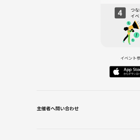
運動をしたい方
新しい趣味を始めたい方
😲［注意事項］😲
無断キャンセルはご遠慮ください。
体調管理は自己責任でお願い致します。
保険はついておりませんので、万が一参加者が怪我
イベント
スタッフは発生した負傷等に対してできる限り対応
すべての安全を確保できない場合があり、応急処置
◆━━━━━━━━━━━━━━━━━━━━━━
お薦めのイベント
◆━━━━━━━━━━━━━━━━━━━━━━
主催者へ問い合わせ
ご都合が合わなかったり満席にてご参加できない場
▼コチラから他イベントもご検討頂けると幸いです
https://tunagate.com/circle/21528
※東京最大級の国際交流コミュニティ