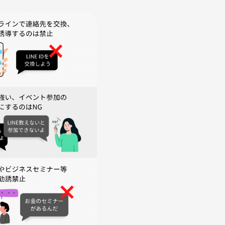
━◆
━◆