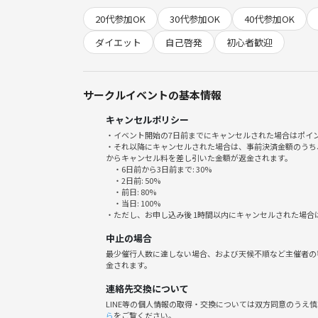
ダイエットや肉体改造に効果があるので、今年の夏
20代参加OK
30代参加OK
40代参加OK
✨このイベントで得られるメリット✨
ダイエット
自己啓発
初心者歓迎
世界の方々とのご縁
運動したい方との出会い
ずっと繋がりを持てる友達
サークルイベントの基本情報
英語と運動を効率的に
キャンセルポリシー
新しいライフスタイル
・イベント開始の7日前までにキャンセルされた場合はポイ
健康な体
・それ以降にキャンセルされた場合は、事前決済金額のうち
からキャンセル料を差し引いた金額が返金されます。
・6日前から3日前まで: 30%
▶このイベントには想いの近い人・同じ共通点の方
・2日前: 50%
✨趣味や活動の場を広げて、類友との出会いで人生
・前日: 80%
・当日: 100%
・ただし、お申し込み後 1時間以内にキャンセルされた場合
◆━━━━━━━━━━━━━━━━━━━━━━
中止の場合
イベントについて
最少催行人数に達しない場合、および天候不順など主催者の
◆━━━━━━━━━━━━━━━━━━━━━━
金されます。
連絡先交換について
■🕓【時間】19時50分～21時まで
LINE等の個人情報の取得・交換については双方同意のうえ
ら
をご覧ください。