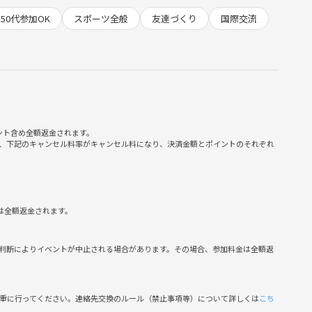
までに健康な体を手に入れたい方ぜひ！
50代参加OK
スポーツ全般
友達づくり
国際交流
ント含め全額返金されます。
、下記のキャンセル料率がキャンセル料になり、決済金額とポイントのそれぞれ
が集まります
を変えませんか✨
は全額返金されます。
━◆
判断によりイベントが中止される場合があります。その場合、参加料金は全額返
━◆
慎重に行ってください。連絡先交換のルール（禁止事項等）について詳しくは
こち