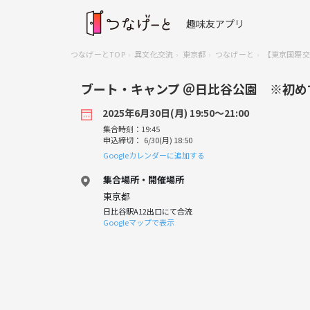
趣味友アプリ
つなげーとTOP
異文化交流
東京都
つなげーと
【東京国際交
ブート・キャンプ ＠日比谷公園 ※初め
2025年6月30日(月) 19:50〜21:00
集合時刻：19:45
申込締切： 6/30(月) 18:50
Googleカレンダーに追加する
集合場所・開催場所
東京都
日比谷駅A12出口にて合流
Googleマップで表示