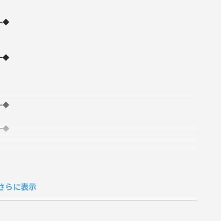
━◆
━◆
━◆
━◆
。
さらに表示
ーニングです。