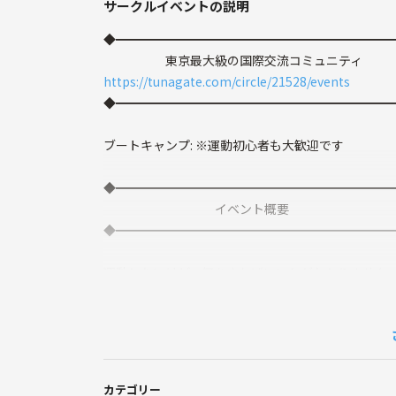
サークルイベントの説明
◆━━━━━━━━━━━━━━━━━━━━━━
東京最大級の国際交流コミュニティ
https://tunagate.com/circle/21528/events
◆━━━━━━━━━━━━━━━━━━━━━━
ブートキャンプ: ※運動初心者も大歓迎です
◆━━━━━━━━━━━━━━━━━━━━━━
イベント概要
◆━━━━━━━━━━━━━━━━━━━━━━
運動したいけど、何をすればいいかがわかりません
１人じゃやる気が出ないなと思っている方！
気軽にご参加できるブートキャンプを開催します。
ブートキャンプは何？
有酸素運動と筋力トレーニングを組み合わせたトレ
カテゴリー