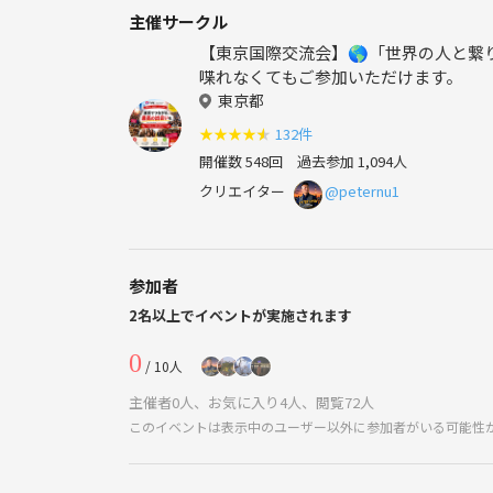
主催サークル
【東京国際交流会】🌎「世界の人と繋
喋れなくてもご参加いただけます。
東京都
★
★
★
★
★
132件
開催数 548回
過去参加 1,094人
クリエイター
@peternu1
参加者
2名以上でイベントが実施されます
0
/ 10人
主催者0人、お気に入り4人、閲覧72人
このイベントは表示中のユーザー以外に参加者がいる可能性