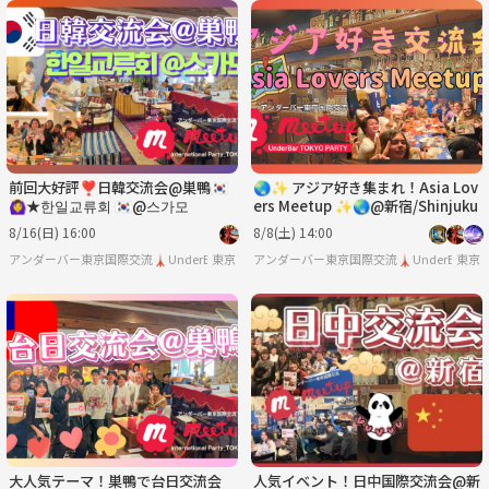
前回大好評❣️日韓交流会@巣鴨🇰🇷
🌏✨ アジア好き集まれ！Asia Lov
🙆‍♀️★한일교류회 🇰🇷@스가모
ers Meetup ✨🌏@新宿/Shinjuku
8/16(日) 16:00
8/8(土) 14:00
アンダーバー東京国際交流🗼UnderBar TOKYO PARTY
東京
アンダーバー東京国際交流🗼UnderBar TOKY
東京
大人気テーマ！巣鴨で台日交流会
人気イベント！日中国際交流会@新