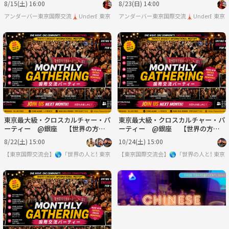
8/15(土) 16:00
8/23(日) 14:00
アンダーバー東京国際交流🗼UnderBar TOKYO PARTY
東京
アンダーバー東京国際交流🗼UnderBar TOKY
東京
東京最大級・クロスカルチャー・パ
東京最大級・クロスカルチャー・パ
ーティー @銀座 【世界の方と
ーティー @銀座 【世界の方と
出会える場】※英語喋れなくてもO
出会える場】※英語喋れなくてもO
8/22(土) 15:00
10/24(土) 15:00
K
K
【東京国際交流会】🌎「世界の人と繋りたい」違う世界見てみたい方は必見 ※英語喋
東京
【東京国際交流会】🌎「世界の人と繋り
東京