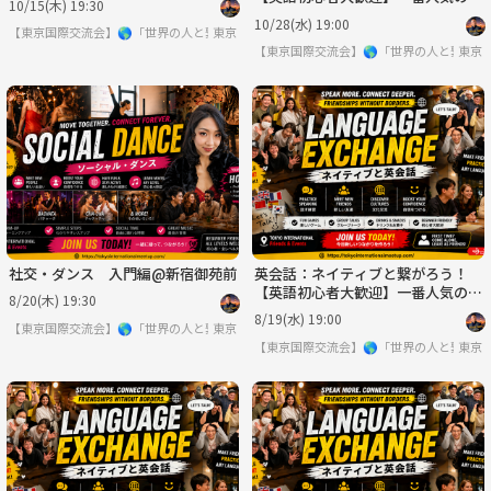
10/15(木) 19:30
会話！
10/28(水) 19:00
【東京国際交流会】🌎「世界の人と繋りたい」違う世界見てみたい方は必見 ※英語喋
東京
【東京国際交流会】🌎「世界の人と繋り
東京
社交・ダンス 入門編@新宿御苑前
英会話：ネイティブと繋がろう！
【英語初心者大歓迎】一番人気の英
8/20(木) 19:30
会話！
8/19(水) 19:00
【東京国際交流会】🌎「世界の人と繋りたい」違う世界見てみたい方は必見 ※英語喋
東京
【東京国際交流会】🌎「世界の人と繋り
東京