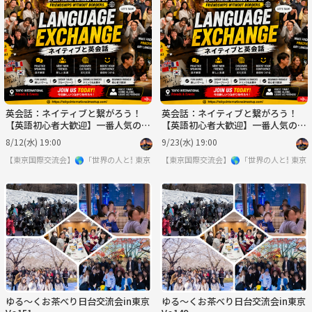
英会話：ネイティブと繋がろう！
英会話：ネイティブと繋がろう！
【英語初心者大歓迎】一番人気の英
【英語初心者大歓迎】一番人気の英
会話！
会話！
8/12(水) 19:00
9/23(水) 19:00
【東京国際交流会】🌎「世界の人と繋りたい」違う世界見てみたい方は必見 ※英語喋
東京
【東京国際交流会】🌎「世界の人と繋り
東京
ゆる〜くお茶べり日台交流会in東京
ゆる〜くお茶べり日台交流会in東京