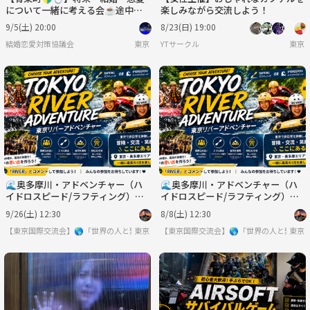
について一緒に考える会☕️途中参
楽しみながら交流しよう！
加可♪20代〜40代✨
9/5(土) 20:00
8/23(日) 19:00
結婚恋愛対策協議会
東京
YTサークル
東京
🌊奥多摩川・アドベンチャー（ハ
🌊奥多摩川・アドベンチャー（ハ
イドロスピード/ラフティング）｜
イドロスピード/ラフティング）｜
初心者大歓迎・日帰りBBQ付き 🚣‍♂️
初心者大歓迎・日帰りBBQ付き 🚣‍♂️
9/26(土) 12:30
8/8(土) 12:30
🔥
🔥
【東京国際交流会】🌎「世界の人と繋りたい」違う世界見てみたい方は必見 ※英語喋
東京
【東京国際交流会】🌎「世界の人と繋り
東京