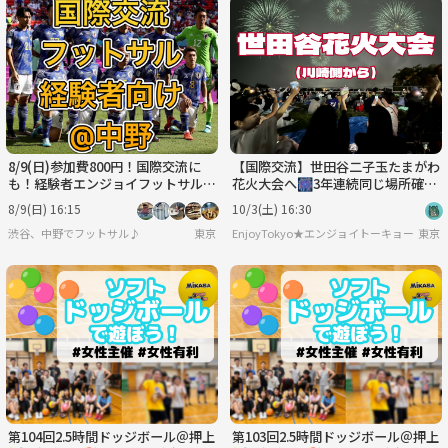
8/9(日)参加費800円！国際交流に
【国際交流】世田谷二子玉たまがわ
も！経験者エンジョイフットサル@
花火大会へ🎆3年連続同じ場所確
中野
保！途中参加可能
8/9(日) 16:15
10/3(土) 16:30
渋谷、中野でフットサル♪
東京
EnjoyTokyo★エンジョイトーキョー
東京
第104回2.5時間ドッジボール＠押上
第103回2.5時間ドッジボール＠押上