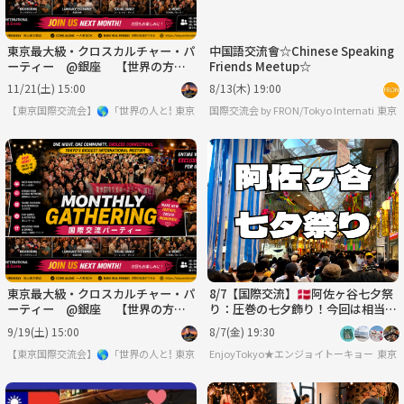
東京最大級・クロスカルチャー・パ
中国語交流會☆Chinese Speaking
ーティー @銀座 【世界の方と
Friends Meetup☆
出会える場】※英語喋れなくてもO
11/21(土) 15:00
8/13(木) 19:00
K
【東京国際交流会】🌎「世界の人と繋りたい」違う世界見てみたい方は必見 ※英語喋
東京
東京
東京最大級・クロスカルチャー・パ
8/7【国際交流】🇩🇰阿佐ヶ谷七夕祭
ーティー @銀座 【世界の方と
り：圧巻の七夕飾り！今回は相当国
出会える場】※英語喋れなくてもO
際交流。【あと2名】
9/19(土) 15:00
8/7(金) 19:30
K
【東京国際交流会】🌎「世界の人と繋りたい」違う世界見てみたい方は必見 ※英語喋
東京
EnjoyTokyo★エンジョイトーキョー
東京