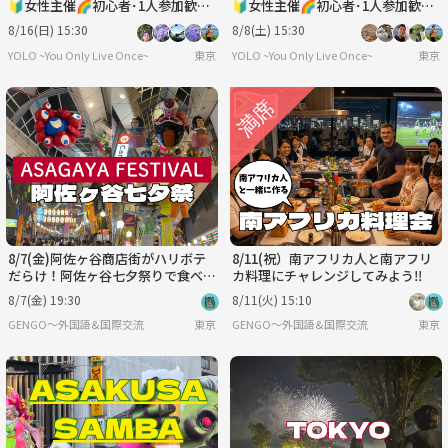
🔰女性主催🌈初心者･1人参加歓迎
🔰女性主催🌈初心者･1人参加歓迎
│国際交流🉑
│国際交流🉑
8/16(日) 15:30
8/8(土) 15:30
YOLO ~You Only Live Once~
東京
YOLO ~You Only Live Once~
東京
8/7(金)阿佐ヶ谷商店街がハリボテ
8/11(祝）南アフリカ人と南アフリ
だらけ！阿佐ヶ谷七夕祭りで食べ歩
カ料理にチャレンジしてみよう‼️
き🎋
8/7(金) 19:30
8/11(火) 15:10
GENGO〜外国語&国際交流
東京
GENGO〜外国語&国際交流
東京