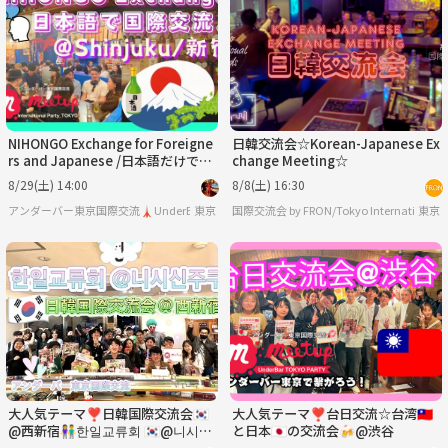
日
月
火
水
木
金
8/30
8/31
9/1
9/2
9/3
9/4
NIHONGO Exchange for Foreigne
日韓交流会☆Korean-Japanese Ex
rs and Japanese /日本語だけで国
change Meeting☆
際交流♪🏮✨
8/29(土) 14:00
8/8(土) 16:30
アンダーバー東京国際交流🗼UnderBar TOKYO PARTY
東京
東京
大人気テーマ❣️日韓国際交流会🇰🇷
大人気テーマ❣️台日交流☆台湾🇹🇼
@西新宿👫한일교류회 🇰🇷@니시신
と日本🇯🇵の交流会🍻@渋谷
주쿠