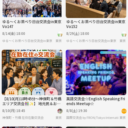
ゆる〜くお茶べり日台交流会in東京
ゆる〜くお茶べり日台交流会in東京
Vo147
Vo152
8/14(金) 18:00
8/29(土) 18:00
ゆる〜くお茶べり日台交流会in東京
東京
ゆる〜くお茶べり日台交流会in東京
東京
【8/10(月)18時45分～神保町＆竹橋
英語交流会☆English Speaking Fri
エリア交流会👫✨】 地元民＆お勤
ends Meetup☆
め限定でご近所仲間を増やそう！
8/10(月) 18:45
8/8(土) 19:30
神保町・竹橋 在住在勤交流会
東京
東京