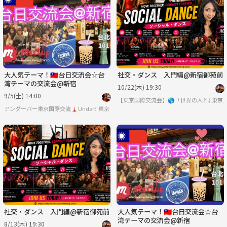
大人気テーマ！🇹🇼台日交流会☆台
社交・ダンス 入門編@新宿御苑前
湾テーマの交流会@新宿
10/22(木) 19:30
9/5(土) 14:00
【東京国際交流会】🌎「世界の人と繋り
東京
アンダーバー東京国際交流🗼UnderBar TOKYO PARTY
東京
社交・ダンス 入門編@新宿御苑前
大人気テーマ！🇹🇼台日交流会☆台
湾テーマの交流会@新宿
8/13(木) 19:30