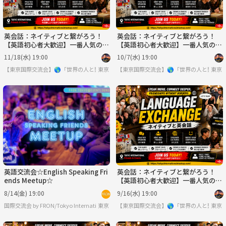
英会話：ネイティブと繋がろう！
英会話：ネイティブと繋がろう！
【英語初心者大歓迎】一番人気の英
【英語初心者大歓迎】一番人気の英
会話！
会話！
11/18(水) 19:00
10/7(水) 19:00
【東京国際交流会】🌎「世界の人と繋りたい」違う世界見てみたい方は必見 ※英語喋
東京
【東京国際交流会】🌎「世界の人と繋り
東京
英語交流会☆English Speaking Fri
英会話：ネイティブと繋がろう！
ends Meetup☆
【英語初心者大歓迎】一番人気の英
会話！
8/14(金) 19:00
9/16(水) 19:00
東京
【東京国際交流会】🌎「世界の人と繋り
国際交流会 by FRON/Tokyo International Friends since.2015【
東京