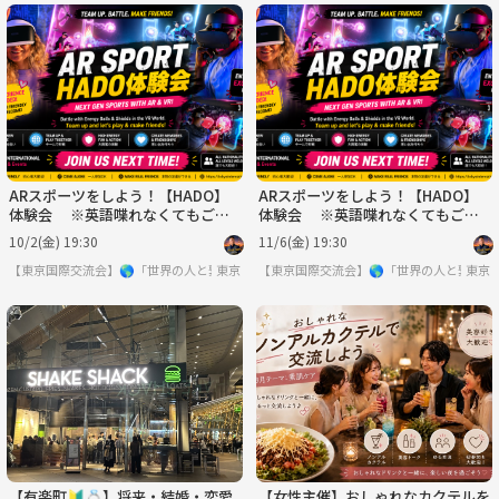
ARスポーツをしよう！【HADO】
ARスポーツをしよう！【HADO】
体験会 ※英語喋れなくてもご参
体験会 ※英語喋れなくてもご参
加いただけます。
加いただけます。
10/2(金) 19:30
11/6(金) 19:30
【東京国際交流会】🌎「世界の人と繋りたい」違う世界見てみたい方は必見 ※英語喋
東京
【東京国際交流会】🌎「世界の人と繋り
東京
【有楽町🔰💍】将来・結婚・恋愛
【女性主催】おしゃれなカクテルを