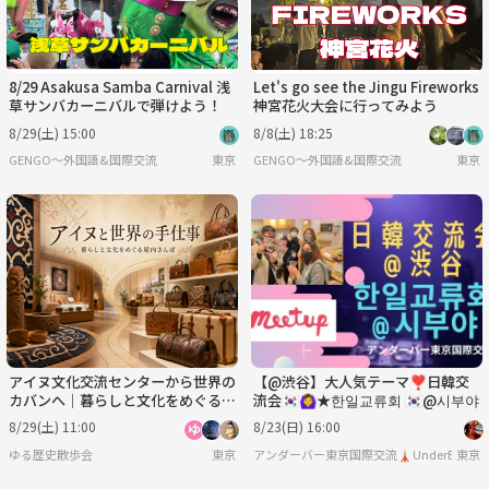
8/29 Asakusa Samba Carnival 浅
Let's go see the Jingu Fireworks
草サンバカーニバルで弾けよう！
神宮花火大会に行ってみよう
8/29(土) 15:00
8/8(土) 18:25
GENGO〜外国語&国際交流
東京
GENGO〜外国語&国際交流
東京
アイヌ文化交流センターから世界の
【@渋谷】大人気テーマ❣️日韓交
カバンへ｜暮らしと文化をめぐる浅
流会🇰🇷🙆‍♀️★한일교류회 🇰🇷@시부야
草ものづくり散歩
8/29(土) 11:00
8/23(日) 16:00
ゆる歴史散歩会
東京
アンダーバー東京国際交流🗼UnderBar TOKY
東京