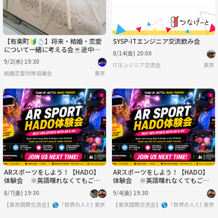
【有楽町🔰💍】将来・結婚・恋愛
SYSP-ITエンジニア交流飲み会
について一緒に考える会☕️途中参
8/14(金) 20:00
加可♪20代〜40代✨
9/2(水) 19:30
ITエンジニア交流会
東京
結婚恋愛対策協議会
東京
ARスポーツをしよう！【HADO】
ARスポーツをしよう！【HADO】
体験会 ※英語喋れなくてもご参
体験会 ※英語喋れなくてもご参
加いただけます。
加いただけます。
8/7(金) 19:30
9/4(金) 19:30
【東京国際交流会】🌎「世界の人と繋りたい」違う世界見てみたい方は必見 ※英語喋
東京
【東京国際交流会】🌎「世界の人と繋り
東京