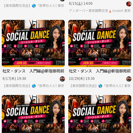
8/15(土) 14:00
【東京国際交流会】🌎「世界の人と繋りたい」違う世界見てみたい方は必見 ※英語喋
東京
アンダーバー東京国際交流🗼UnderBar TOKY
東京
社交・ダンス 入門編@新宿御苑前
社交・ダンス 入門編@新宿御苑前
9/17(木) 19:30
10/29(木) 19:30
【東京国際交流会】🌎「世界の人と繋りたい」違う世界見てみたい方は必見 ※英語喋
東京
【東京国際交流会】🌎「世界の人と繋り
東京