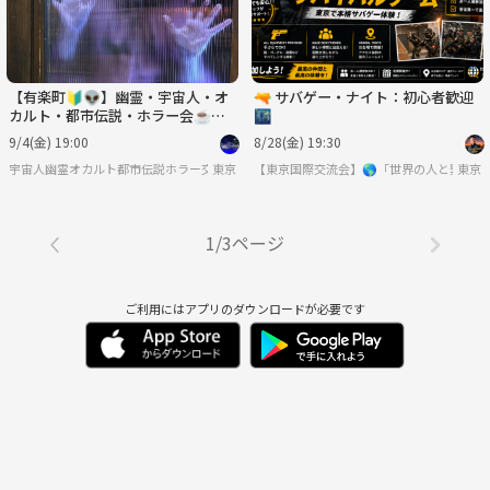
【有楽町🔰👽】幽霊・宇宙人・オ
🔫 サバゲー・ナイト：初心者歓迎
カルト・都市伝説・ホラー会☕️途
🌃
中参加可♪
9/4(金) 19:00
8/28(金) 19:30
宇宙人幽霊オカルト都市伝説ホラー交流会
東京
【東京国際交流会】🌎「世界の人と繋り
東京
1/3ページ
ご利用にはアプリのダウンロードが必要です