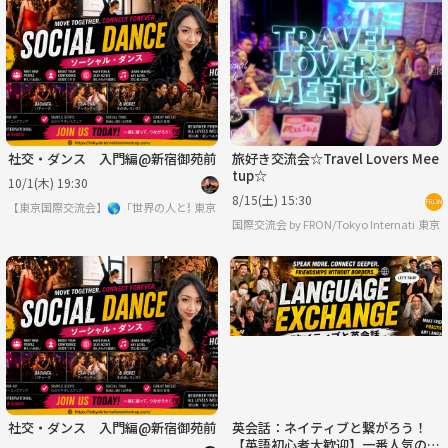
社交・ダンス 入門編@新宿御苑前
旅好き交流会☆Travel Lovers Mee
tup☆
10/1(木) 19:30
8/15(土) 15:30
【東京国際交流会】🌎「世界の人と繋りたい」違う世界見てみたい方は必見 ※英語喋
東京
東京
社交・ダンス 入門編@新宿御苑前
英会話：ネイティブと繋がろう！
【英語初心者大歓迎】一番人気の英