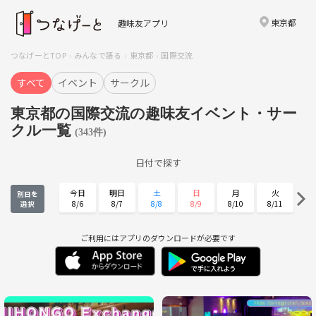
東京都
趣味友アプリ
つなげーとTOP
みんなで語る
東京都
国際交流
すべて
イベント
サークル
東京都の国際交流の趣味友イベント・サー
クル一覧
(343件)
日付で探す
今日
明日
土
日
月
火
別日を
8/6
8/7
8/8
8/9
8/10
8/11
選択
水
木
金
土
日
月
8/12
8/13
8/14
8/15
8/16
8/17
ご利用にはアプリのダウンロードが必要です
火
水
木
金
土
日
8/18
8/19
8/20
8/21
8/22
8/23
月
火
水
木
金
土
8/24
8/25
8/26
8/27
8/28
8/29