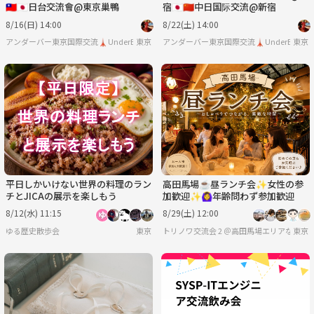
🇹🇼🇯🇵日台交流會@東京巢鴨
宿🇯🇵🇨🇳中日国际交流@新宿
8/16(日) 14:00
8/22(土) 14:00
アンダーバー東京国際交流🗼UnderBar TOKYO PARTY
東京
アンダーバー東京国際交流🗼UnderBar TOKY
東京
平日しかいけない世界の料理のラン
高田馬場☕昼ランチ会✨女性の参
チとJICAの展示を楽しもう
加歓迎✨🙆‍♀️年齢問わず参加歓迎
8/12(水) 11:15
8/29(土) 12:00
ゆる歴史散歩会
東京
トリノワ交流会 2 ＠高田馬場エリアなど
東京