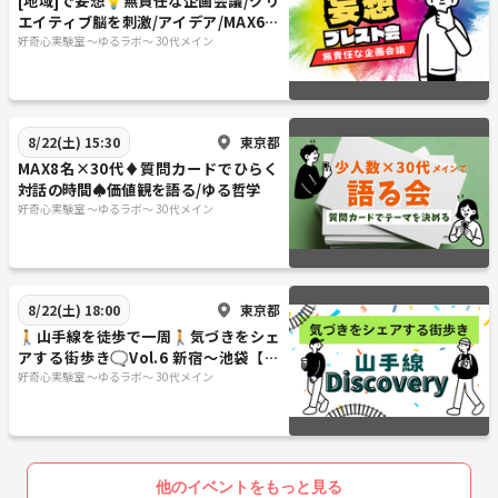
[地域]で妄想💡無責任な企画会議/クリ
エイティブ脳を刺激/アイデア/MAX6名
×30代メイン/大喜利も◎
好奇心実験室 ～ゆるラボ～ 30代メイン
東京都
8/22(土) 15:30
MAX8名×30代♦️質問カードでひらく
対話の時間♠価値観を語る/ゆる哲学
好奇心実験室 ～ゆるラボ～ 30代メイン
東京都
8/22(土) 18:00
🚶山手線を徒歩で一周🚶気づきをシェ
アする街歩き🗨️Vol.6 新宿～池袋【山
手線ディスカバリー】
好奇心実験室 ～ゆるラボ～ 30代メイン
他のイベントをもっと見る