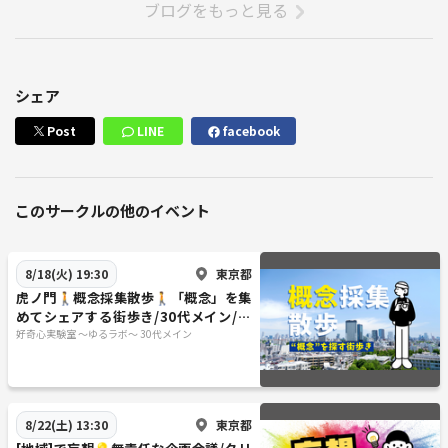
ブログをもっと見る
シェア
Post
LINE
facebook
このサークルの他のイベント
東京都
8/18(火) 19:30
虎ノ門🚶概念採集散歩🚶「概念」を集
めてシェアする街歩き/30代メイン/フ
ォトウォーク
好奇心実験室 ～ゆるラボ～ 30代メイン
東京都
8/22(土) 13:30