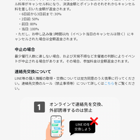
ル料率がキャンセル料になり、決済金額とポイントのそれぞれからキャンセル
例えば、
料を差し引いた金額が返金されます。
・6日前から3日前まで: 30%
・断捨離を進めたいから捨てるものを共有する
・2日前: 50%
・毎週、うれしかったことを見つける など
・前日: 80%
・当日: 100%
・ただし、お申し込み後 1時間以内（イベント当日のキャンセルは除く）にキ
📱チャットグループについて
ャンセルされた場合は全額返金されます。
参加者用のチャットグループで、進捗会がない日もゆるっと交流しま
中止の場合
す。
最少催行人数に達しない場合、および天候不順など主催者の判断によりイベン
トが中止される場合があります。その場合、参加料金は全額返金されます。
グループは月ごとで解散となりますが、
3ヶ月継続プランの方は、3ヶ月継続したコアメンバー専用グループにご
連絡先交換について
招待します。
LINE等の個人情報の取得・交換については双方同意のうえ慎重に行ってくださ
い。連絡先交換のルール（禁止事項等）について詳しくは
こちら
をご覧くださ
こちらは参加者が増え続けていくので、期をまたいでの交流が可能です
い。
◎
参加者同士で自由に雑談したり、
ゲリラでご飯会や作業会などどんどん開催してください！