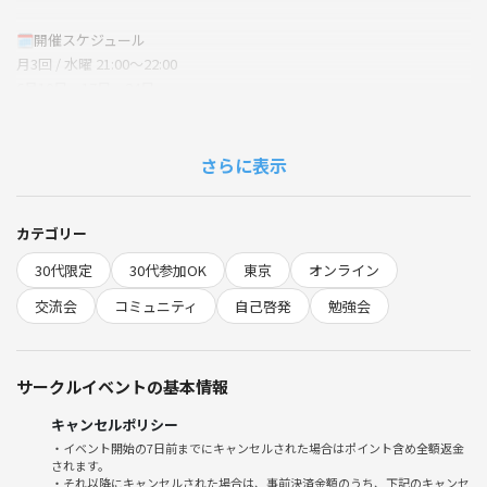
🗓開催スケジュール
月3回 / 水曜 21:00〜22:00
6月10日、17日、24日
7月8日、15日、29日
8月5日、19日、26日
9月2日、9日、16日
さらに表示
10月7日、21日、28日
👥こんな人におすすめ
カテゴリー
・一人だと後回しにしてしまう
30代限定
30代参加OK
東京
オンライン
・定期的に進捗を話す場所が欲しい
・ゆるく誰かと繋がっていたい
交流会
コミュニティ
自己啓発
勉強会
・人の話を聞くことで刺激を受けたい
💬内容イメージ
サークルイベントの基本情報
基本的には1人ずつ共有をして、全員からコメントをもらう方式です。
・今月やりたいこと/最近の進捗
キャンセルポリシー
・悩みや詰まりポイントの共有
・イベント開始の7日前までにキャンセルされた場合はポイント含め全額返金
されます。
・雑談、壁打ち
・それ以降にキャンセルされた場合は、事前決済金額のうち、下記のキャンセ