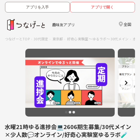
アプリを入手
アプリで開く
全国
趣味友アプリ
つなげーとTOP
30代限定
東京都
好奇心実験室 ～ゆるラボ～ 30代メイン
水曜
水曜21時ゆる進捗会💻2606期生募集/30代メイン
×少人数💬オンライン/好奇心実験室ゆるラボ🧪