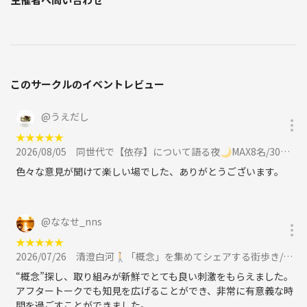
このサークルのイベントレビュー
@
うえだし
★
★
★
★
★
2026/08/05
同世代で【依存】について語る夜🌙MAX8名/30代メイン/平日19時過ぎスタートに参加
色々な意見が聞けて楽しい場でした、ありがとうございます。
@
ななせ_nns
★
★
★
★
★
2026/07/26
清澄白河🚶「概念」を集めてシェアする街歩き/フォトウォーク🚶概念採集散歩/30代メインに参加
“概念”探し、取り組みが新鮮でとても良い刺激をもらえました。
アフタートークでも知見を広げることができ、非常に有意義な時
間を過ごすことができました。