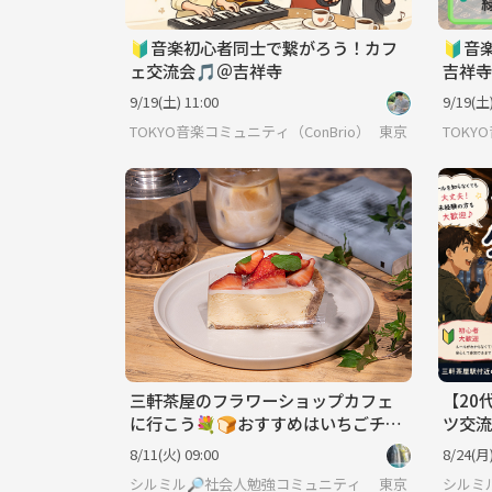
🔰音楽初心者同士で繋がろう！カフ
🔰音
ェ交流会🎵＠吉祥寺
吉祥寺
9/19(土) 11:00
9/19(土)
TOKYO音楽コミュニティ（ConBrio）
東京
TOKY
三軒茶屋のフラワーショップカフェ
【20
に行こう💐🍞おすすめはいちごチー
ツ交流
ズケーキです🍓
8/11(火) 09:00
8/24(月)
シルミル🔎社会人勉強コミュニティ
東京
シルミ