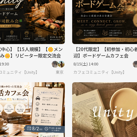
代中心】【15人規模】【🌼メン
【20代限定】【初参加・初心者
み🌼】リピーター限定交流会
迎】ボードゲームカフェ会
19:30
8/15(土) 14:00
ミュニティ【Unity】
東京
カフェコミュニティ【Unity】