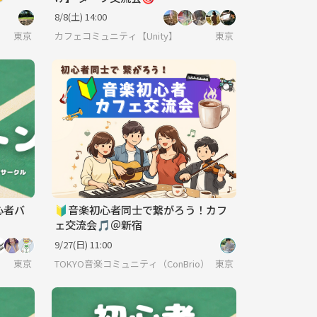
「肉Fe
8/8(土) 14:00
東京
カフェコミュニティ【Unity】
東京
心者バ
🔰音楽初心者同士で繋がろう！カフ
ェ交流会🎵＠新宿
9/27(日) 11:00
東京
TOKYO音楽コミュニティ（ConBrio）
東京