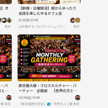
数】オ
【新橋・日曜朝活】朝からゆったり
会話を楽しむゆるカフェ会
8/23(日) 07:00
東京
山手線ゆるつながりコミュニティ
東京
ー・パ
東京最大級・クロスカルチャー・パ
方と出
ーティー @銀座 【世界の方と出
OK
会える場】※英語喋れなくてもOK
10/24(土) 15:00
と繋りたい」違う世界見てみたい方は必見 ※英語喋れなくてもご参加いただ
東京
【東京国際交流会】🌎「世界の人と繋りたい」違う世界見て
東京