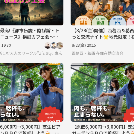
最高!《都市伝説・陰謀論・ト
【8/28(金)開催】西葛西＆葛
ニュース》検証カフェ会～@
っと交流ナイト🌟地元限定！
カフェ
加・おひとり様大歓迎の地域
 19:30
8/28(金) 20:15
ニティ
しむ大人のサークル"Z’s Style"
東京
西葛西・葛西 在住在勤交流会
6,000円→3,000円】芝生ビア
【原価6,000円→3,000円】
ンＢＢＱで乾杯しよう🍻 池
ガーデンＢＢＱで乾杯しよう