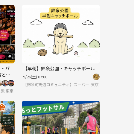
ー・パ
【早朝】錦糸公園・キャッチボール
方と出
9/26(土) 07:00
OK
【錦糸町周辺コミュニティ】スーパーレトリバー
東京
と繋りたい」違う世界見てみたい方は必見 ※英語喋れなくてもご参加いただ
東京