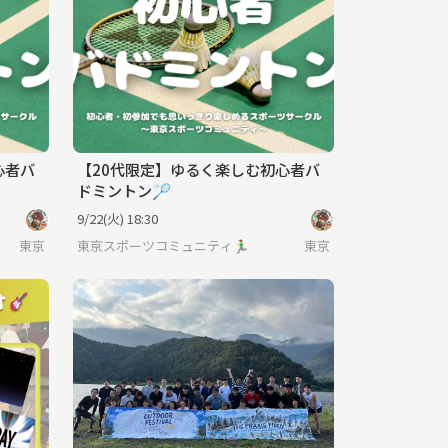
心者バ
【20代限定】ゆるく楽しむ初心者バ
ドミントン🏸
9/22(火) 18:30
東京
東京スポーツコミュニティ🏃‍♂️
東京