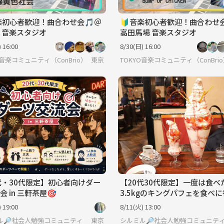
楽初心者歓迎！曲合わせ会🎵＠
🔰音楽初心者歓迎！曲合わせ会
 音楽スタジオ
高田馬場 音楽スタジオ
 16:00
8/30(日) 16:00
O音楽コミュニティ（ConBrio）
東京
TOKYO音楽コミュニティ（ConBri
代・30代限定】初心者向けダー
【20代30代限定】一度は食べ
会 in 三軒茶屋🎯
3.5kgのキングパフェを食べ
🍓🍨
 19:00
8/11(火) 13:00
ル🔎社会人勉強コミュニティ
東京
シルミル🔎社会人勉強コミュニテ