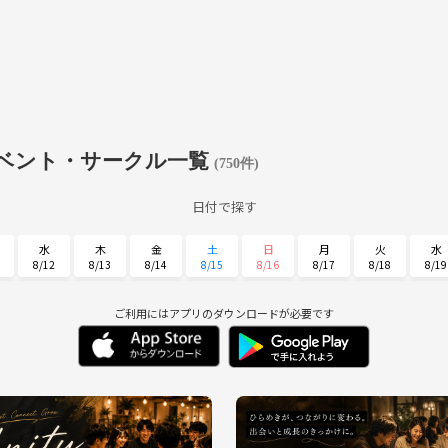
ベント・サークル一覧
(750件)
日付で探す
水
木
金
土
日
月
火
水
8/12
8/13
8/14
8/15
8/16
8/17
8/18
8/19
日
月
火
水
木
金
土
8/30
8/31
9/1
9/2
9/3
9/4
9/5
ご利用にはアプリのダウンロードが必要です