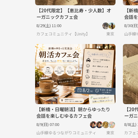
【20代限定】【恵比寿・少人数】オ
【新橋
ーガニックカフェ会
会話を
8/29(土) 11:00
8/30(日)
カフェコミュニティ【Unity】
東京
山手線
【新橋・日曜朝活】朝からゆったり
【20
会話を楽しむゆるカフェ会
ーガニ
8/9(日) 07:00
8/8(土) 
山手線ゆるつながりコミュニティ
東京
カフェコ