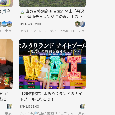
🎵＠
🏔️ 山の日特別企画 日本百名山「丹沢
山」登山チャレンジ この夏、山の日
に百名山へ。
8/11(火) 07:00
o）
東京
アウトドアコミュニティ PRAXIS FIELD
東京
たい！
【20代限定】よみうりランドのナイ
に行こう
トプールに行こう！
8/9(日) 18:00
ィ
東京
シルミル🔎社会人勉強コミュニティ
東京