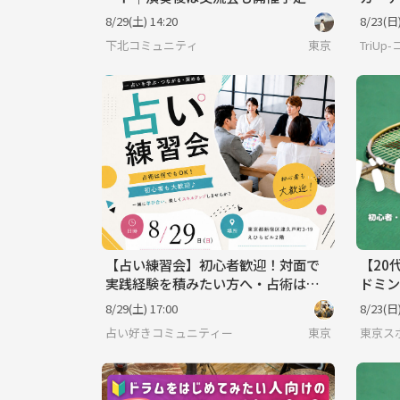
袋西口
8/29(土) 14:20
8/23(日)
s」
下北コミュニティ
東京
TriU
【占い練習会】初心者歓迎！対面で
【20
実践経験を積みたい方へ・占術は何
ドミン
でもOK
8/29(土) 17:00
8/23(日)
占い好きコミュニティー
東京
東京スポ