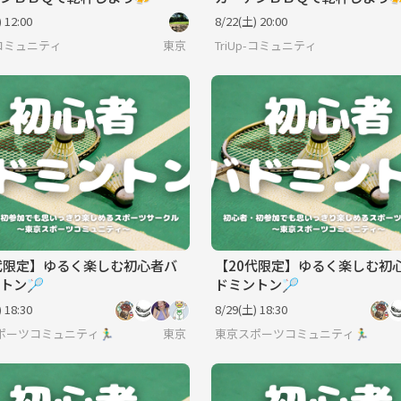
2分・屋上スカイデッキ「肉Fe
袋西口2分・屋上スカイデッキ
 12:00
8/22(土) 20:00
s」
p-コミュニティ
東京
TriUp-コミュニティ
代限定】ゆるく楽しむ初心者バ
【20代限定】ゆるく楽しむ初
トン🏸
ドミントン🏸
 18:30
8/29(土) 18:30
ーツコミュニティ🏃‍♂️
東京
東京スポーツコミュニティ🏃‍♂️