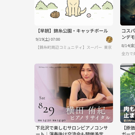
【早朝】錦糸公園・キャッチボール
コスパ
ンデモ
9/19(土) 07:00
一軒家
8/14(金)
【錦糸町周辺コミュニティ】スーパーレトリバー
東京
全力で楽
下北沢で楽しむサロンピアノコンサ
【原価
ート｜演奏後は交流会も開催予定
ガーデ