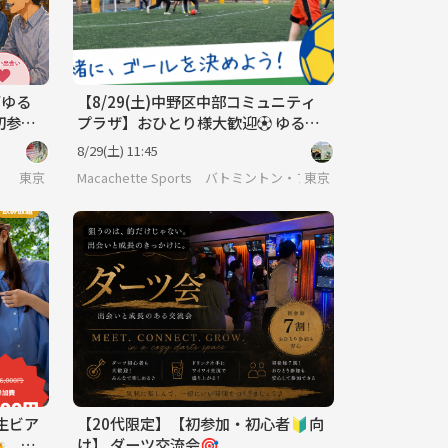
西ゆる
【8/29(土)中野区中部コミュニティ
初参
プラザ】おひとり様大歓迎⚽ ゆる～
コミュ
くパスを繋ぐ社会人エンジョイフッ
8/29(土) 11:45
トサル交流会✨
東京
Macachette Sports バトミントン・フットサル
東京
芝生ビア
【20代限定】【初参加・初心者🔰向
 池
け】 ダーツ交流会🎯