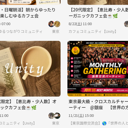
・日曜朝活】朝からゆったり
【20代限定】【恵比寿・少人
楽しむゆるカフェ会
ーガニックカフェ会☕️🌿
 07:00
8/22(土) 11:00
ゆるつながりコミュニティ
東京
カフェコミュニティ【Unity】
代限定】【恵比寿・少人数】オ
東京最大級・クロスカルチャ
ックカフェ会☕️🌿
ーティー @銀座 【世界の
会える場】※英語喋れなくても
11:00
11/21(土) 15:00
ミュニティ【Unity】
東京
【東京国際交流会】🌎「世界の人