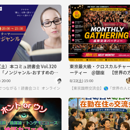
（土）本コミュ読書会 Vol.320
東京最大級・クロスカルチャ
「ノンジャンル-おすすめの本
ーティー @銀座 【世界の
会」
会える場】※英語喋れなくても
 20:00
8/22(土) 15:00
界見てみたい方は必見 ※英語喋れなくてもご参加いただけます。
でつながる！読書会コミュニティ「本コミュ」
オンライン
【東京国際交流会】🌎「世界の人