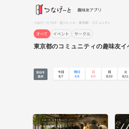
趣味友アプリ
つなげーとTOP
全ジャンル
東京都
コミュニティ
すべて
イベント
サークル
東京都のコミュニティの趣味友イ
今日
明日
日
月
火
別日を
8/7
8/8
8/9
8/10
8/11
選択
火
水
木
金
土
8/25
8/26
8/27
8/28
8/29