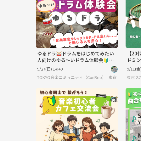
ゆるドラ🥁ドラムをはじめてみたい
【20
人向けのゆる～いドラム体験会🔰🎵
ドミン
＠新宿
9/27(日) 14:40
9/11(金)
TOKYO音楽コミュニティ（ConBrio）
東京
東京スポ