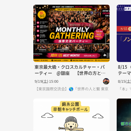
東京最大級・クロスカルチャー・パ
8/15
ーティー @銀座 【世界の方と出
テーマ
会える場】※英語喋れなくてもOK
を語る
9/19(土) 15:00
8/15(土)
【東京国際交流会】🌎「世界の人と繋りたい」違う世
東京
「本」