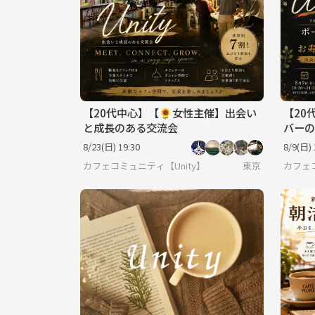
【20代中心】【🌻女性主催】出会い
【20
と成長のある交流会
バーの
8/23(日) 19:30
8/9(日) 
カフェコミュニティ【Unity】
東京
カフェコ