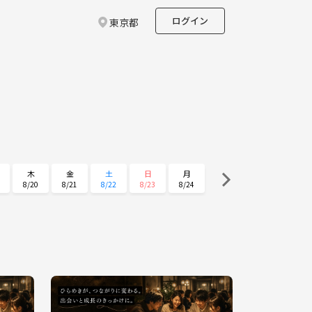
ログイン
東京都
木
金
土
日
月
8/20
8/21
8/22
8/23
8/24