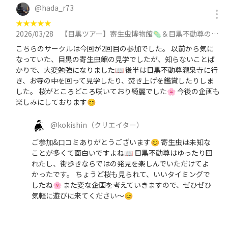
@
hada_r73
★
★
★
★
★
2026/03/28
【目黒ツアー】寄生虫博物館🦠＆目黒不動尊の縁日へ行こう✨目黒寄生虫館/縁日/神社仏閣/お焚き上げ/街歩きに参加
こちらのサークルは今回が2回目の参加でした。 以前から気に
なっていた、目黒の寄生虫館の見学でしたが、知らないことば
かりで、大変勉強になりました📖 後半は目黒不動尊瀧泉寺に行
き、お寺の中を回って見学したり、焚き上げを鑑賞したりしま
した。 桜がところどころ咲いており綺麗でした🌸 今後の企画も
楽しみにしております😊
@
kokishin
（クリエイター）
ご参加&口コミありがとうございます😊 寄生虫は未知な
ことが多くて面白いですよね📖 目黒不動尊はゆったり回
れたし、街歩きならではの発見を楽しんでいただけてよ
かったです。 ちょうど桜も見られて、いいタイミングで
したね🌸 また変な企画を考えていきますので、ぜひぜひ
気軽に遊びに来てください〜😊