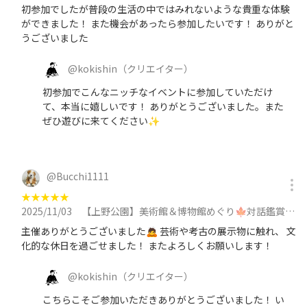
初参加でしたが普段の生活の中ではみれないような貴重な体験
ができました！ また機会があったら参加したいです！ ありがと
うございました
@
kokishin
（クリエイター）
初参加でこんなニッチなイベントに参加していただけ
て、本当に嬉しいです！ ありがとうございました。また
ぜひ遊びに来てください✨️
@
Bucchi1111
★
★
★
★
★
2025/11/03
【上野公園】美術館＆博物館めぐり🍁対話鑑賞をしてみよう🗣️途中参加/抜けOK！30代中心に参加
主催ありがとうございました🙇 芸術や考古の展示物に触れ、 文
化的な休日を過ごせました！ またよろしくお願いします！
@
kokishin
（クリエイター）
こちらこそご参加いただきありがとうございました！ い