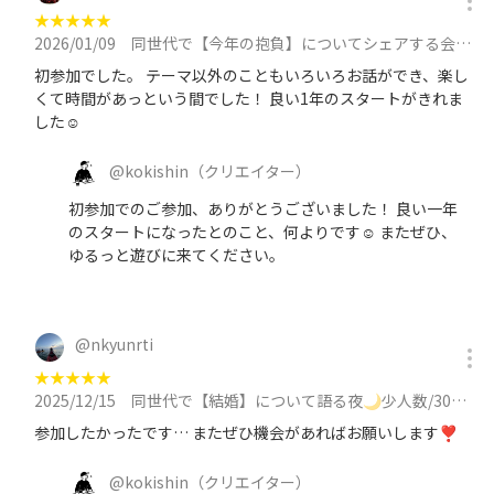
★
★
★
★
★
2026/01/09
同世代で【今年の抱負】についてシェアする会🌙30代メイン/平日19時過ぎスタート/途中参加もOK！に参加
初参加でした。 テーマ以外のこともいろいろお話ができ、楽し
くて時間があっという間でした！ 良い1年のスタートがきれま
した☺️
@
kokishin
（クリエイター）
初参加でのご参加、ありがとうございました！ 良い一年
のスタートになったとのこと、何よりです☺️ またぜひ、
ゆるっと遊びに来てください。
@
nkyunrti
★
★
★
★
★
2025/12/15
同世代で【結婚】について語る夜🌙少人数/30代メイン/平日19時過ぎスタート/途中参加もOK！に参加
参加したかったです… またぜひ機会があればお願いします❣️
@
kokishin
（クリエイター）