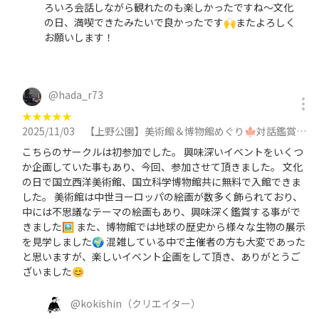
ろいろ会話しながら観れたのも楽しかったですね〜文化
の日、満喫できたみたいで良かったです🙌またよろしく
お願いします！
@
hada_r73
★
★
★
★
★
2025/11/03
【上野公園】美術館＆博物館めぐり🍁対話鑑賞をしてみよう🗣️途中参加/抜けOK！30代中心に参加
こちらのサークルは初参加でした。 興味深いイベントをいくつ
か企画していた事もあり、今回、参加させて頂きました。 文化
の日で国立西洋美術館、国立科学博物館共に無料で入館できま
した。 美術館は中世ヨーロッパの絵画が数多く飾られており、
中には不思議なテーマの絵画もあり、興味深く鑑賞する事がで
きました🖼️ また、博物館では地球の歴史から様々な生物の展示
を見学しました🌍️ 混雑している中で主催者の方も大変であった
と思いますが、楽しいイベント企画をして頂き、ありがとうご
ざいました😊
@
kokishin
（クリエイター）