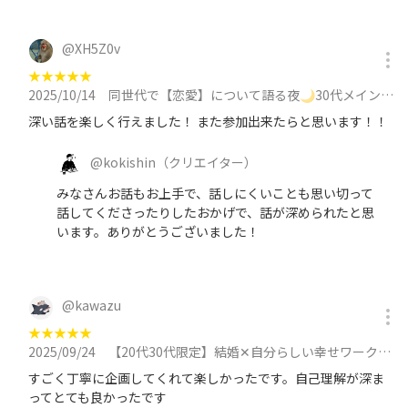
@
XH5Z0v
★
★
★
★
★
2025/10/14
同世代で【恋愛】について語る夜🌙30代メイン/平日19時過ぎスタート/途中参加もOK！ゆるラボミートアップ🧪に参加
深い話を楽しく行えました！ また参加出来たらと思います！！
@
kokishin
（クリエイター）
みなさんお話もお上手で、話しにくいことも思い切って
話してくださったりしたおかげで、話が深められたと思
います。ありがとうございました！
@
kawazu
★
★
★
★
★
2025/09/24
【20代30代限定】結婚✕自分らしい幸せワークショップ。「幸せな結婚をするために」「結婚=幸せ？」などを考える。に参加
すごく丁寧に企画してくれて楽しかったです。自己理解が深ま
ってとても良かったです