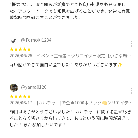
“概念”探し、取り組みが新鮮でとても良い刺激をもらえまし
た。アフタートークでも知見を広げることができ、非常に有意
義な時間を過ごすことができました。
@
Tomoki1234
★
★
★
★
★
2026/06/26
イベント主催者・クリエイター限定【小さな場づくり研究会】年齢制限なし/MAX4名に参加
深い話ができて面白い会でした！ありがとうございます✨
@
yama0120
★
★
★
★
★
2026/06/17
[カルチャー]で企画1000本ノック👊クリエイティブ脳を刺激/妄想/アイデア/30代メイン/大喜利も◎に参加
昨日はありがとうございました！ カルチャーに関する話が尽き
ることなく皆さまから出てきて、あっという間に時間が過ぎま
した！ また参加したいです！