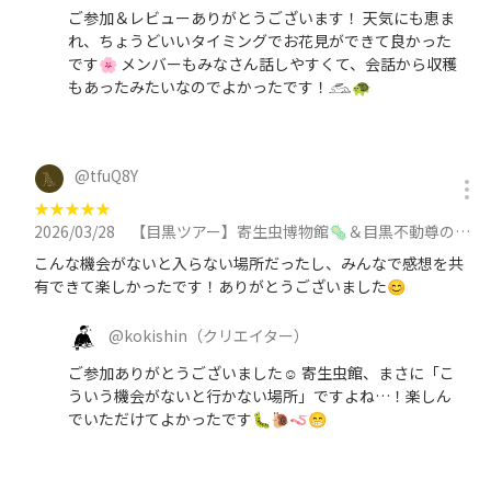
ご参加＆レビューありがとうございます！ 天気にも恵ま
れ、ちょうどいいタイミングでお花見ができて良かった
です🌸 メンバーもみなさん話しやすくて、会話から収穫
もあったみたいなのでよかったです！𓃹🐢
@
tfuQ8Y
★
★
★
★
★
2026/03/28
【目黒ツアー】寄生虫博物館🦠＆目黒不動尊の縁日へ行こう✨目黒寄生虫館/縁日/神社仏閣/お焚き上げ/街歩きに参加
こんな機会がないと入らない場所だったし、みんなで感想を共
有できて楽しかったです！ありがとうございました😊
@
kokishin
（クリエイター）
ご参加ありがとうございました☺ 寄生虫館、まさに「こ
ういう機会がないと行かない場所」ですよね…！楽しん
でいただけてよかったです🐛🐌🪱😁