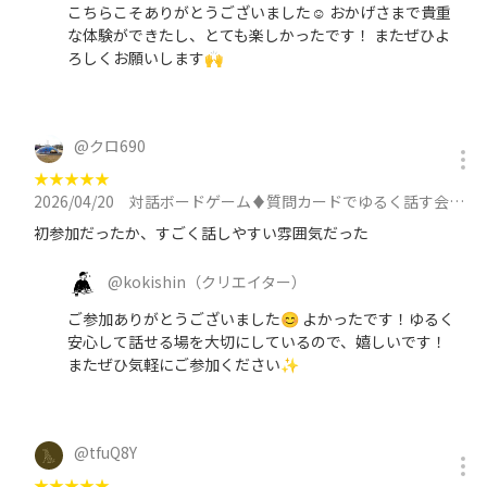
こちらこそありがとうございました☺️ おかげさまで貴重
な体験ができたし、とても楽しかったです！ またぜひよ
ろしくお願いします🙌
@
クロ690
★
★
★
★
★
2026/04/20
対話ボードゲーム♦️質問カードでゆるく話す会♠少人数×同世代/ゲーム感覚でゆるく/初対面でも会話しやすいに参加
初参加だったか、すごく話しやすい雰囲気だった
@
kokishin
（クリエイター）
ご参加ありがとうございました😊 よかったです！ゆるく
安心して話せる場を大切にしているので、嬉しいです！
またぜひ気軽にご参加ください✨️
@
tfuQ8Y
★
★
★
★
★