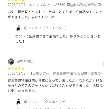
2026/04/01
エイプリルフール特別企画🏫MAX8名/架空の同級生とつくる即興あるあるトーク【虚構同窓会】に参加
いやー新感覚イベントでしたね！とても楽しく昔話をすること
ができました。またやりたい‼️
@
kokishin
（クリエイター）
ホントに全員嘘つきで最高でした。ありがとうございま
した！！
@
mgmg_
★
★
★
★
★
2026/03/28
【目黒ツアー】寄生虫博物館🦠＆目黒不動尊の縁日へ行こう✨目黒寄生虫館/縁日/神社仏閣/お焚き上げ/街歩きに参加
寄生虫博物館は前から気になっていましたが、なかなか行けな
かったのでこの会をきっかけに行くことができました。お祭り
も楽しかったです。
@
kokishin
（クリエイター）