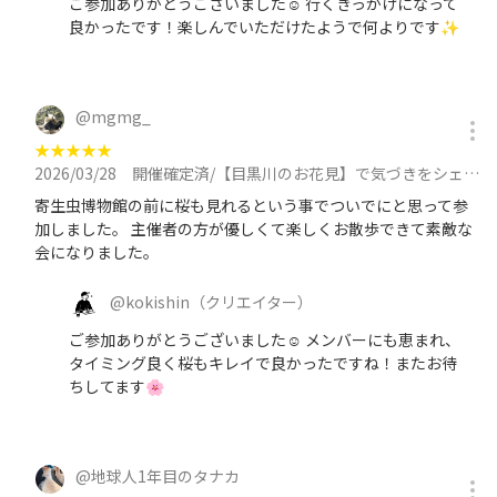
ご参加ありがとうございました☺ 行くきっかけになって
良かったです！楽しんでいただけたようで何よりです✨️
@
mgmg_
★
★
★
★
★
2026/03/28
開催確定済/【目黒川のお花見】で気づきをシェアする街歩き【ディスカバリー・ウォーク】アウトプットに参加
寄生虫博物館の前に桜も見れるという事でついでにと思って参
加しました。 主催者の方が優しくて楽しくお散歩できて素敵な
会になりました。
@
kokishin
（クリエイター）
ご参加ありがとうございました☺ メンバーにも恵まれ、
タイミング良く桜もキレイで良かったですね！またお待
ちしてます🌸
@
地球人1年目のタナカ