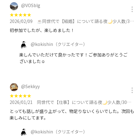
@
VOSbIg
★
★
★
★
★
2026/02/09
☕同世代で【結婚】について語る夜🌙少人数/30代メイン/途中参加OK！に参加
初参加でしたが、楽しめました！
@
kokishin
（クリエイター）
楽しんでいただけて良かったです！ご参加ありがとうご
ざいました☺
@
Sekkyy
★
★
★
★
★
2026/01/21
同世代で【仕事】について語る夜🌙少人数/30代メイン/平日19時過ぎスタート/途中参加OK！に参加
とっても話しが盛り上がって、物足りないくらいでした。次回も
楽しみにしてます。
@
kokishin
（クリエイター）