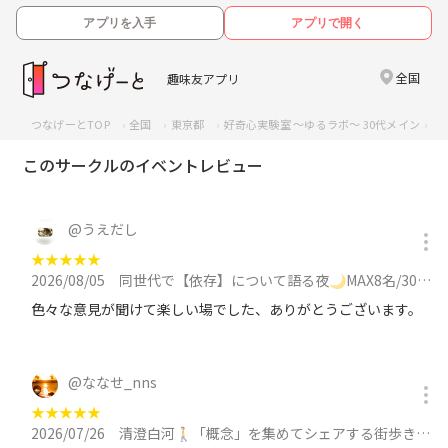
アプリを入手
アプリで開く
全国
趣味友アプリ
つなげーとTOP
全国
東京都
好奇心実験室 ～ゆるラボ～ 30代メイン
レ
このサークルのイベントレビュー
@
うえだし
★
★
★
★
★
2026/08/05
同世代で【依存】について語る夜🌙MAX8名/30代メイン/平日19時過ぎスタートに参加
色々な意見が聞けて楽しい場でした、ありがとうございます。
@
ななせ_nns
★
★
★
★
★
2026/07/26
清澄白河🚶「概念」を集めてシェアする街歩き/フォトウォーク🚶概念採集散歩/30代メインに参加