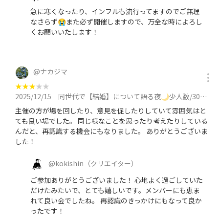
急に寒くなったり、インフルも流行ってますのでご無理
なさらず😭また必ず開催しますので、万全な時によろし
くお願いいたします！
@
ナカジマ
★
★
★
★
★
2025/12/15
同世代で【結婚】について語る夜🌙少人数/30代メイン/平日19時過ぎスタート/途中参加もOK！に参加
主催の方が場を回したり、意見を促したりしていて雰囲気はと
ても良い場でした。 同じ様なことを思ったり考えたりしている
んだと、再認識する機会にもなりました。 ありがとうございま
した！
@
kokishin
（クリエイター）
ご参加ありがとうございました！ 心地よく過ごしていた
だけたみたいで、とても嬉しいです。メンバーにも恵ま
れて良い会でしたね。 再認識のきっかけにもなって良か
ったです！