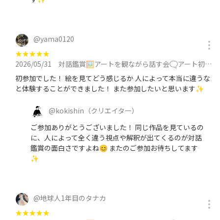
@
yama0120
★
★
★
★
★
2026/05/31
対話鑑賞🖼️アートを観ながら話す会🗨️アート初心者歓迎/同世代/初対面でも会話しやすいに参加
初参加でした！ 絵を見てどう感じるか 人によって本当に違うな
と体験することができました！ また参加したいと思います✨
@
kokishin
（クリエイター）
ご参加ありがとうございました！ 同じ作品を見ているの
に、人によって全く違う視点や解釈が出てくるのが対話
鑑賞の面白さですよね😊 またのご参加お待ちしてます
✨
@
地球人1年目のタナカ
★
★
★
★
★