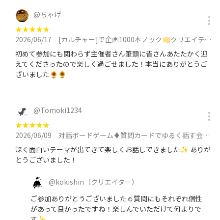
@
ちゃげ
★
★
★
★
★
2026/06/17
[カルチャー]で企画1000本ノック👊クリエイティブ脳を刺激/妄想/アイデア/30代メイン/大喜利も◎に参加
初めて参加にも関わらず主催者さん筆頭に皆さんあたたかく迎
えてくださったので楽しく過ごせました！本当にありがとうご
ざいました🌻🌻
@
Tomoki1234
★
★
★
★
★
2026/06/09
対話ボードゲーム♦️質問カードでゆるく話す会♠同世代/ゲーム感覚でゆるく/初対面でも会話しやすいに参加
深く面白いテーマが出てきて楽しくお話しできました✨ ありが
とうございました！
@
kokishin
（クリエイター）
ご参加ありがとうございました☺質問にもそれぞれ個性
があって良かったですね！楽しんでいただけて何よりで
す✨