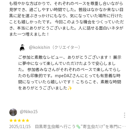
も穏やかな方ばかりで、それぞれのペースを尊重し合いながら
見学でき、過ごしやすい時間でした。普段はなかなか来ない目
黒に足を運ぶきっかけにもなり、気になっていた場所に行けた
ことも嬉しかったです。 今回このような機会をつくっていただ
き、本当にありがとうございました。人に話せる面白いネタが
また一つ増えました！
@
kokishin
（クリエイター）
ご参加と素敵なレビュー、ありがとうございます！ 展示
に夢中になって楽しんでいただけたようで安心しまし
た。 参加者みなさんがそれぞれのペースで楽しんでらし
たのも印象的です。mpeDAZさんにとっても有意義な時
間になっていたら嬉しいです！ こちらこそ、素敵な時間
をありがとうございました✨
@
Niko15
★
★
★
★
★
2025/11/15
目黒寄生虫館へ行こう🦠“寄生虫だけ”を専門に扱う博物館✨休日朝サクッと活動/30代メインに参加