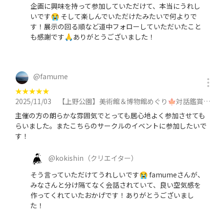
企画に興味を持って参加していただけて、本当にうれし
いです😭 そして楽しんでいただけたみたいで何よりで
す！展示の回る順など道中フォローしていただいたこと
も感謝です🙏ありがとうございました！
@
famume
★
★
★
★
★
2025/11/03
【上野公園】美術館＆博物館めぐり🍁対話鑑賞をしてみよう🗣️途中参加/抜けOK！30代中心に参加
主催の方の朗らかな雰囲気でとっても居心地よく参加させても
らいました。またこちらのサークルのイベントに参加したいで
す！
@
kokishin
（クリエイター）
そう言っていただけてうれしいです😭 famumeさんが、
みなさんと分け隔てなく会話されていて、良い空気感を
作ってくれていたおかげです！ありがとうございまし
た！