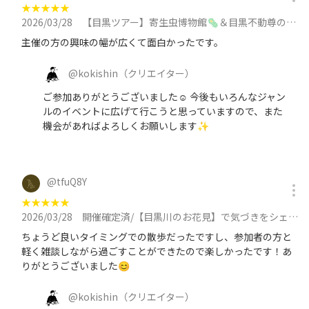
★
★
★
★
★
2026/03/28
【目黒ツアー】寄生虫博物館🦠＆目黒不動尊の縁日へ行こう✨目黒寄生虫館/縁日/神社仏閣/お焚き上げ/街歩きに参加
主催の方の興味の幅が広くて面白かったです。
@
kokishin
（クリエイター）
ご参加ありがとうございました☺ 今後もいろんなジャン
ルのイベントに広げて行こうと思っていますので、また
機会があればよろしくお願いします✨️
@
tfuQ8Y
★
★
★
★
★
2026/03/28
開催確定済/【目黒川のお花見】で気づきをシェアする街歩き【ディスカバリー・ウォーク】アウトプットに参加
ちょうど良いタイミングでの散歩だったですし、参加者の方と
軽く雑談しながら過ごすことができたので楽しかったです！あ
りがとうございました😊
@
kokishin
（クリエイター）