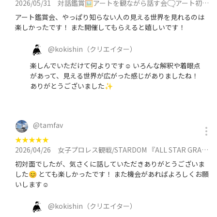
2026/05/31
対話鑑賞🖼️アートを観ながら話す会🗨️アート初心者歓迎/同世代/初対面でも会話しやすいに参加
アート鑑賞会、やっぱり知らない人の見える世界を見れるのは
楽しかったです！ また開催してもらえると嬉しいです！
@
kokishin
（クリエイター）
楽しんでいただけて何よりです☺ いろんな解釈や着眼点
があって、見える世界が広がった感じがありましたね！
ありがとうございました✨️
@
tamfav
★
★
★
★
★
2026/04/26
女子プロレス観戦/STARDOM 『ALL STAR GRAND QUEENDOM 2026』年齢縛りなし/素人歓迎に参加
初対面でしたが、気さくに話していただきありがとうございま
した😊 とても楽しかったです！ また機会があればよろしくお願
いします☺️
@
kokishin
（クリエイター）