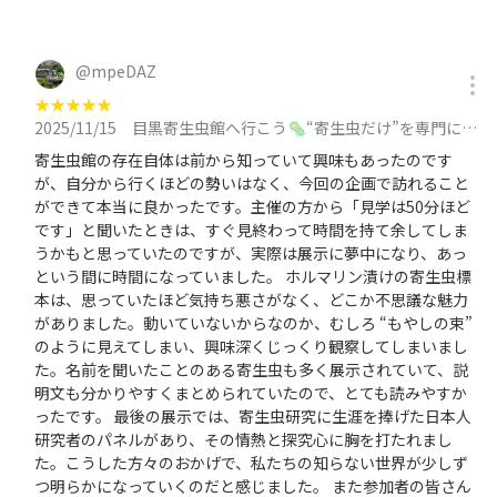
@
mpeDAZ
★
★
★
★
★
2025/11/15
目黒寄生虫館へ行こう🦠“寄生虫だけ”を専門に扱う博物館✨休日朝サクッと活動/30代メインに参加
寄生虫館の存在自体は前から知っていて興味もあったのです
が、自分から行くほどの勢いはなく、今回の企画で訪れること
ができて本当に良かったです。主催の方から「見学は50分ほど
です」と聞いたときは、すぐ見終わって時間を持て余してしま
うかもと思っていたのですが、実際は展示に夢中になり、あっ
という間に時間になっていました。 ホルマリン漬けの寄生虫標
本は、思っていたほど気持ち悪さがなく、どこか不思議な魅力
がありました。動いていないからなのか、むしろ “もやしの束”
のように見えてしまい、興味深くじっくり観察してしまいまし
た。名前を聞いたことのある寄生虫も多く展示されていて、説
明文も分かりやすくまとめられていたので、とても読みやすか
ったです。 最後の展示では、寄生虫研究に生涯を捧げた日本人
研究者のパネルがあり、その情熱と探究心に胸を打たれまし
た。こうした方々のおかげで、私たちの知らない世界が少しず
つ明らかになっていくのだと感じました。 また参加者の皆さん