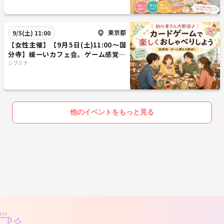
東京都
9/5(土) 11:00
【女性主催】【9月5日(土)11:00～国
分寺】緩ーいカフェ会。ゲーム感覚で
楽しく話しましょう😊☕
シブミナ
他のイベントをもっと見る
✧