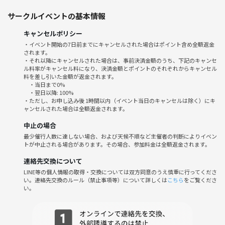
・初参加やおひとり参加も多く、アイスブレイク形式＆スタッフフォロ
サークルイベントの基本情報
ーで安心してなじみやすい雰囲気。
・自分の当たり前が、誰かにとって驚きになるかも！“世代を超えた安
キャンセルポリシー
心できるつながり”を作る場を目指しています。
・イベント開始の7日前までにキャンセルされた場合はポイント含め全額返金
されます。
・その場かぎりの気軽な参加ももちろんOK♪
・それ以降にキャンセルされた場合は、事前決済金額のうち、下記のキャンセ
ル料率がキャンセル料になり、決済金額とポイントのそれぞれからキャンセル
⚠️注意事項⚠️
料を差し引いた金額が返金されます。
・当日まで0%
下記の行為はご遠慮ください。
・翌日以降: 100%
・勧誘・営業・告知・引き抜き・しつこいナンパ・暴言など
・ただし、お申し込み後 1時間以内（イベント当日のキャンセルは除く）にキ
ャンセルされた場合は全額返金されます。
・過度なナンパ行為や迷惑行為
・開催内容や風景写真、動画のSNS等への無許可投稿
中止の場合
サークルやイベントの輪を乱す行動をする方、運営側の指示に従ってい
最少催行人数に達しない場合、および天候不順など主催者の判断によりイベン
ただけない方や運営側が参加者様としてふさわしくないと判断した方
トが中止される場合があります。その場合、参加料金は全額返金されます。
は、参加をお断りする場合がございます。
連絡先交換について
参加費の他にご自身の飲食代がかかります。
LINE等の個人情報の取得・交換については双方同意のうえ慎重に行ってくださ
い。連絡先交換のルール（禁止事項等）について詳しくは
こちら
をご覧くださ
主催者について
い。
はじめまして。ゆうこです。
50代女性。働く母ちゃんです。
その日その時集まった人で1つの話題を考えるって楽しいなと思い企画