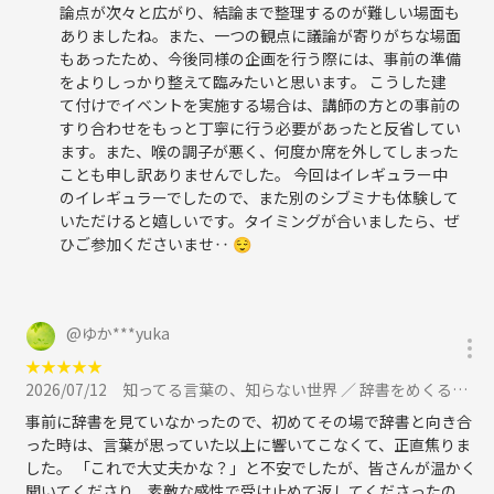
論点が次々と広がり、結論まで整理するのが難しい場面も
ありましたね。また、一つの観点に議論が寄りがちな場面
もあったため、今後同様の企画を行う際には、事前の準備
をよりしっかり整えて臨みたいと思います。 こうした建
て付けでイベントを実施する場合は、講師の方との事前の
すり合わせをもっと丁寧に行う必要があったと反省してい
ます。また、喉の調子が悪く、何度か席を外してしまった
ことも申し訳ありませんでした。 今回はイレギュラー中
のイレギュラーでしたので、また別のシブミナも体験して
いただけると嬉しいです。タイミングが合いましたら、ぜ
ひご参加くださいませ‥ 😌
@
ゆか***yuka
★
★
★
★
★
2026/07/12
知ってる言葉の、知らない世界 ／ 辞書をめくる会［あ行の辻］に参加
事前に辞書を見ていなかったので、初めてその場で辞書と向き合
った時は、言葉が思っていた以上に響いてこなくて、正直焦りま
した。 「これで大丈夫かな？」と不安でしたが、皆さんが温かく
聞いてくださり、素敵な感性で受け止めて返してくださったの