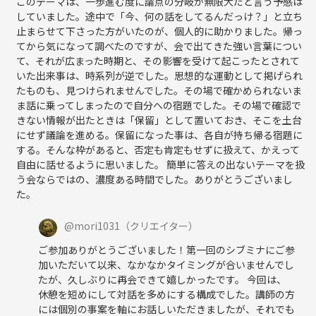
このテーマは、一歩進む度に論点の分岐が無限大だと言う予感は
していました。途中で「今、何の話をしてるんだっけ？」と立ち
止まらせて下さった方がいたのが、個人的に助かりました。帰っ
てから気になって調べたのですが、会で出てきた強い言葉につい
て、それが広まった時期と、その影響を受けて起こったとされて
いた出来事は、時系列が逆でした。思想的な運動として掲げられ
たものも、見つけられませんでした。その場で確かめられないま
ま話に乗ってしまったので自分への宿題でした。その場で確認で
きない情報が出たときは「保留」として置いておき、そこを土台
にせず議論を進める。保留になった事は、各自が持ち帰る宿題に
する。そんな枠があると、否定も肯定もせずに扱えて、かえって
自由に話せるように思いました。 簡単に答えの出ないテーマを扱
う会ならではの、濃度ある時間でした。ありがとうございまし
た。
@
mori1031
（クリエイター）
ご参加ありがとうございました！第一回のシブミナにご参
加いただいて以来、なかなかタイミングが合いませんでし
たが、久しぶりに再会できて嬉しかったです。 今回は、
休憩を短めにして対話を多めにする構成でした。講師の方
には個別の事案を軸にお話しいただきましたが、それでも