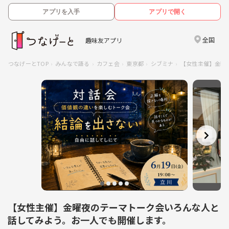
アプリを入手
アプリで開く
全国
趣味友アプリ
つなげーとTOP
みんなで語る
カフェ会
東京都
シブミナ
【女性主催】金曜
【女性主催】金曜夜のテーマトーク会いろんな人と
話してみよう。お一人でも開催します。