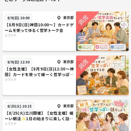
東京都
8/9(日) 10:00
【8月9日(日)神田10:00～】カードゲ
ームを使ってゆるく哲学トーク会
シブミナ
東京都
8/9(日) 12:30
【女性主催】【8月9日(日)12:30～神
田】カードを使って緩ーく哲学っぽい
事を話す会
シブミナ
東京都
8/25(火) 10:15
【8/25(火)立川開催】【女性主催】緩
ーい朝活✨1日の始まりに楽しく話し
ましょう😊☕
シブミナ