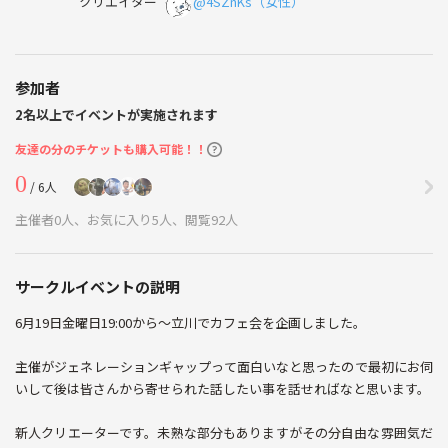
クリエイター
@4SZnKs（女性）
参加者
2名以上でイベントが実施されます
友達の分のチケットも購入可能！！
0
/ 6人
主催者0人、お気に入り5人、閲覧92人
サークルイベントの説明
6月19日金曜日19:00から～立川でカフェ会を企画しました。
主催がジェネレーションギャップって面白いなと思ったので最初にお伺
いして後は皆さんから寄せられた話したい事を話せればなと思います。
新人クリエーターです。未熟な部分もありますがその分自由な雰囲気だ