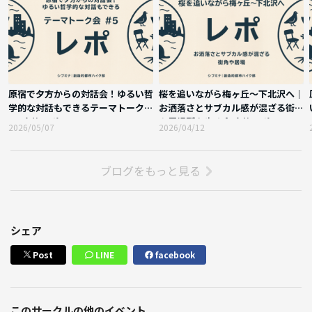
原宿で夕方からの対話会！ゆるい哲
桜を追いながら梅ヶ丘〜下北沢へ｜
学的な対話もできるテーマトーク会
お洒落さとサブカル感が混ざる街角
#5 実施レポート
や居場所を歩く会 実施レポート
2026/05/07
2026/04/12
ブログをもっと見る
シェア
Post
LINE
facebook
このサークルの他のイベント