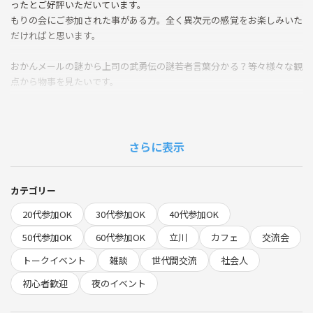
ったとご好評いただいています。
もりの会にご参加された事がある方。全く異次元の感覚をお楽しみいた
だければと思います。
おかんメールの謎から上司の武勇伝の謎若者言葉分かる？等々様々な観
点から物事を見たいです。
そんな話から入り後は皆さんから寄せられたテーマをゆるゆる話したい
です。
わざわざ集まる程の事では無さそうな事を集まってリアルで話すことが
さらに表示
楽しいと私は思っています。
◆当日の流れ
カテゴリー
・19:00 立川駅北改札直ぐのカフェに集合
20代参加OK
30代参加OK
40代参加OK
・19:00 カフェ入店＆自己紹介
・19:10 “あるある”ジェネレーションギャップトーク
50代参加OK
60代参加OK
立川
カフェ
交流会
・19:20 皆で持ちよったテーマを話す
トークイベント
雑談
世代間交流
社会人
・21:00 現地解散
初心者歓迎
夜のイベント
🌱サークルの雰囲気
・全員が「違うからこそ面白い！」を楽しむスタンス。