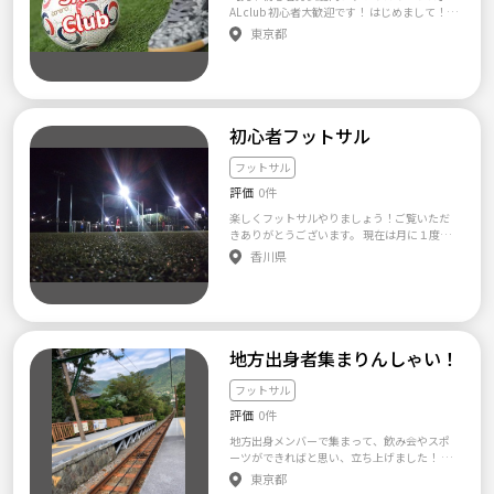
【持参物】怪我防止の為フットサルシューズ
AL club 初心者大歓迎です！ はじめまして！ご
日常へ 見ず知らずの６人の日々は…？ 用意
あれば持参、 ご用意できなければ
覧頂きましてありがとうございます！(*^^*) 2
したのは、わくわくの出会い✨ときれいなル
東京都
無ければスポーツシューズ。 服装
0代30代中心にフットサルを開催してます♪
ームシェア空間☀️。 台本のない新しいコミュ
は自由です！ ※フットサルボール
休日に身体を軽く動かしましょーー！ 女性も
ニティ活動が、はじまります。 ---|---|---|---|---|
はご用意できる方のみ ☆次回日程☆ 参
初心者も参加しやすい環境にしてます ガチプ
もっと詳しい情報を知りたい方、クーポン取
加したい日程をお選び下さい ・5/27日
レーは基本ナシです！ ながーくゆるーいサー
得法を知りたい方は、公式LINE@の追加をし
曜13～14時(※1時間のみ) ・6/1
クルを目指してるのでちょっとでも興味があ
てみて下さいね✨☺️ https://line.me/R/ti/
金曜19～21時 ※怪我防止の
ればご参加ください 見学とかでも大丈夫です
p/%40pfq0122e
初心者フットサル
為、入念なストレッチも実施致しますのでス
よ！！ 初心者向けに開催してるので、初めて
ポーツ経験の無い方も安心してスポーツを楽
フットサルをやる方も大歓迎です！ 参加希望
フットサル
しみましょう！ ◎ご興味ある方はまずは気
の方は ・名前(フルネーム) ・生年月日 ・フッ
軽のご連絡下さい。ご相談・質問等何でも構
評価
0件
トサル(サッカー)経験年数 上記を明記の上ご
いません。
応募お願いします。 質問などがあれば、気軽
楽しくフットサルやりましょう！ご覧いただ
に管理者にメッセージを送ってもらえればな
きありがとうございます。 現在は月に１度く
ーと思います。 一緒に楽しんで行きましょう
らいの頻度でフットサルをしています。 年齢
香川県
☆( ＾∀＾) ※最近ドタキャンをする方が多い
や経験、性別は一切問いません。 フットサル
ため一応以下のルールを決めさせていただき
に興味があるけどいきなりガチなとこではし
ます。 ・キャンセルは原則5日前までとしま
んどいな 最近運動不足だから体動かしたいな
す。 ・それ以降のキャンセルはキャンセル料
とりあえず友達作りたいな みたいな動機で充
をいただきます。 スケジュールを今一度確認
分です！ なのでガチな人は物足りないと思い
の上ご参加表明いただくようお願いします。
ます。 あくまでみんなで楽しくフットサルを
地方出身者集まりんしゃい！
目標に活動していますので気になった人は気
軽にご連絡下さい。
フットサル
評価
0件
地方出身メンバーで集まって、飲み会やスポ
ーツができればと思い、立ち上げました！ ※
関東在住で、地方出身の方限定のコミュニテ
東京都
ィとなります！ ※20歳〜31歳までの方限定♪