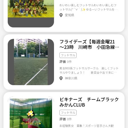
（勤務シフトの関係（3交代など）で、多くは
メンバー登録料1,000円(初回のみ)。スポーツ
※ 2017年3月に サッカー部経験者0 30代～50
方、１度体験参加してみたい方は、希望日の
また、初めましての方は事前に顔合わせをお
出席できない方も大丈夫です 【ご応募のスケ
わいわい楽しむフットサルわいわい楽しむフ
保険料1,850円(年間、任意)。コート代人数割
代男女初心者 障がい者20代～40代 （活動歴2
イベントの参加ボタンを押した上で(希望イベ
願いしています(^ ^)
ジュール】 ①このサイト及び下記
ットサル(*´∀｀)✨ ゆるーいフットサルをし
り(1,000～2,000円程、女性優遇)。飲み代は
年目終盤メンバー） でも 奇跡を起こし一般の
ントがない場合は押さずに)、下記のテンプレ
の連絡先へ、質問や体験入団のご連絡をくだ
ています(о´∀`о)🎶 楽しむことが一番です！
その都度って感じですね！ 他にも質問等ござ
フットサルワンデイ大会で優勝することがで
愛知県
を埋めてメールにて直接 ご連絡ください。
さい。 ②体験入団の日程を調整。
競技思考の方はご満足頂けないと思いますm(_
いましたら、お気軽にご連絡下さい！！ ① お
きましたので 未初級者の方も一緒に楽しみま
mailto： taririn@gmail.com （応募のサ
③当日2時間程度フットサルをして
_)m 女性の方が多く、ワイワイフットサルを
名前 ② ご年齢(男性25歳以上、女性20歳以上)
しょう♪ ―――――――――――― 【《※※※応募の方へのお願い(必
ークル） フットサル交流会＠つなげーと
いただき、その後チームから概要をしっかり説
行っています✨ 次回は 2019年5月26日（日）
③ ご職業(学生可) ④ サッカー・フットサル歴
読)※※※》】 ※1 募集は ・勧誘 ・威圧的な態
（お名前） （初回参加希望日） タイトル開催
明いたしますので、加入の判断の材料にして
10時～12時 @若宮フットサルパーク 楽しみま
（未経験可） ⑤ きっかけ(スポーツやろうよ・
度、ミスに対する暴言や激しい指示出し ・弾
日を参照ください。 （性別） （年齢） （お住
ください。 ④加入の可否を判断し
しょう～♪ヽ(´▽｀)/
つなげーと・インスタ・アメブロ・その他) ⑥
丸シュートを多様したり、押したり引っ張っ
まい） （経験） (連絡先) 折り返し詳細をご連
てください（もちろん断っていただいてもOK
参加・見学希望日 以上をご記載の上、ご連絡
たり、削り等、怪我をさせない 以上の行為を
フライデーズ【毎週金曜21
絡差し上げます。 よろしくお願いいたしま
です） 【ご連絡】 質問・体験入団の参加な
をお願い致します！ 宜しくお願い致します🤗
しないのはもちろん クラブの禁止、注意事項
す。 ＊なお、必要情報等が抜け落ちているメ
～23時 川崎市 小田急線
どお気軽にご連絡ください。
https://labola.jp/blog/user/275510/900000
ールや、最低限の礼節の欠けるメールには、
新百合ケ丘駅 徒歩4分】
0000000181 が守れる方限定での募集とさせ
お返事は致しておりません。 なお、各日定員
フットサル
て頂きますm(__)m 尚、私達では ・大人のサ
を設けていますので、特に直前等だと参加い
ッカー、大人のフットサル ・女性 ・身体に障
評価
0件
ただけない場合がございます。ご了承くださ
がいがある方 の活動に力を入れていますの
い。
男女MIX系フットサルサークル 楽しくフット
で、 怪我や疲労予防に 活動前のアップと体
サルやりましょう！ 新百合ケ丘で主に毎
操、 活動後の軽い筋トレ、クールダウンを行
週金曜夜に活動しているエンジョイMIX系チー
神奈川県
うだけでなく 休憩も自由にできますので 体力
ムのフライデーズです。 新規メンバー募集し
に不安のある方もお気軽にお問い合わせ頂け
ています!! 【場所】 神奈川県川崎市 小田急
たらと思いますし 周りが良いプレーをしたら
線 新百合ヶ丘駅徒歩4分 リーヴ新百合ヶ丘フ
『ナイスプレー！！！』 周りがミスしたら
ットサルクラブ（人工芝） http://www.liv-fut
『ドンマイ！切り替えよう！！！』 等 プラス
ビキナーズ チームブラック
sal.jp/map/ 【日程】 毎週金曜日 21:00～23:
の声掛けが出来る方は特にお待ちしてますo(^-
00 【定員】 最大で24名としています。 参加は
みかんCLUB
^)o ※2 ↓応募頂く方は以下7つの質問にお答
先着順となりますので、定員オーバーの場合
え頂き気軽にメッセージ頂けたらと思います。
はキャンセル待ちとなります。 【費用】 男性1
↓ １、お名前（フルネームでなくても可）
フットサル
500円程度、女性1200円程度、学割もありま
２、年齢 ３、サッカー、フットサル、他スポ
評価
0件
す。 ※夜も遅い時間になるので高校生は参加
ーツ経験歴 ４、・育成型基礎チーム（未初級
不可です。ごめんなさい。。 【レベルとメン
者限定） ・エンジョイゲーム会 ・サポー
未経験男女 募集！スポーツ苦手さん大歓