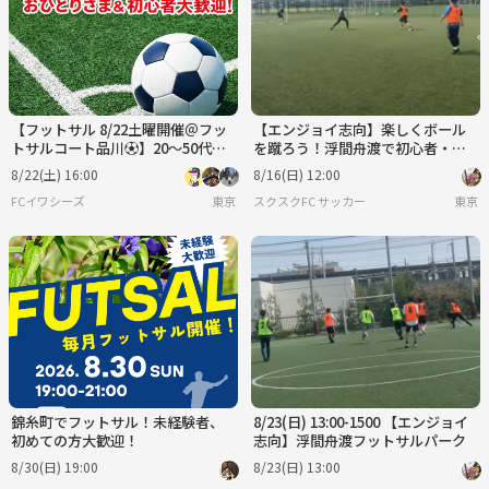
【フットサル 8/22土曜開催＠フッ
【エンジョイ志向】楽しくボール
トサルコート品川⚽】20〜50代：
を蹴ろう！浮間舟渡で初心者・ブ
初心者向け・おひとりさま＆初心
ランクのある方も大歓迎のフット
8/22(土) 16:00
8/16(日) 12:00
者大歓迎！
サル！
FCイワシーズ
東京
スクスクFC サッカー
東京
錦糸町でフットサル！未経験者、
8/23(日) 13:00-1500 【エンジョイ
初めての方大歓迎！
志向】浮間舟渡フットサルパーク
8/30(日) 19:00
8/23(日) 13:00