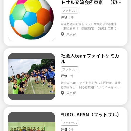
合南長崎)→飲み会(新宿) 4/30(火)平成ラスト
特徴です♪ 2、【★年齢、経験不問★ エンジ
トサル交流会＠東京 （初心
します。 開催日程をお伝えします！ 承認申請
となります。 他の個サルでは若い人のスピー
い。 まず、プレーすることにより、仕事や家
飲み(新宿) 5/3(金)フットサル大会優勝(八幡
ョイゲーム会★】 《★活動詳細★》 アップ、
者向け 健康志向）
のみお送り頂く方もいますが、コメントなど
ド体力に ついていけなかったり、 雰囲気が合
庭のストレスを発散したり、汗をかいてフッ
山)→祝勝BBQ(八幡山) 5/4(土)フットサル大会
ストレッチ後レベルをわけて1時間30分～2時
フットサル
のない方は基本的に承認しておりませんので
わなかったりしますが、 当クラブでは落ち着
トサルを楽しめます。暑いこの頃ですが、ほぼ
優勝(東陽町)→祝勝会(東陽町) 5/5(日)フット
間ほどゲームを行いますo(^-^)o♪ ・未初級者
予めご了承ください。
いた雰囲気であり またグループ参加も少ない
評価
0件
屋内で直射日光の暑さは心配ありません。で
サル(吉祥寺)→飲み会(吉祥寺) 5/12(日)フット
や40代以上の方、身体に障がいある方は 運動
のが特徴です。 お気軽にお問い合わせ下さ
すが、もちろん動けば暑いので汗は多くかけ
サル(東陽町)→飲み会(東陽町) 5/16(木)フット
不足、ストレス解消☆ スロースピードでゆる
ほぼ毎週末開催♪ フットサル交流会＠東京
い。
ます。 そして、パスやシュート、得点した時
サル大会優勝(池袋) 5/19(日)フットサル(八幡
く気軽にゲーム♪ ・学生や中上級者は フィジ
（初心者向け 健康志向）【注意】応募に際
の仲間とハイタッチで喜びましょう！ 楽しく
山)→BBQ(八幡山) 5/25(土)フットサル大会(西
カルではなくテクニック重視で怪我なく楽し
して、必ず下記テンプレをを記載の上、（tari
東京都
居心地の良いクラブを目指し活動しておりま
が丘)→飲み会(西が丘) 5/26(日)フットサル(東
くゲーム♪ を行います。 3、【《サポーター
rin@gmail.com） 迄 直接メールにてご連絡
す。 転勤者や新社会人の方も多く2/3程度を占
陽町)→飲み会(東陽町) ≪今後の予定≫ 6/2
（ボランティア）募集詳細♪》】 ・正看護師
お願いします。 2013年に設立されたエンジョ
め、むしろ地元の方が少し少なくなっており
(日)フットサル(東陽町)→飲み会(木場) 6/9
赤十字や消防などの救命資格ある方 救急経験
イ志向のフットサルサークルです。 4月度よ
ます。 初心者60%と経験者40%の初級者レベ
(日)フットサル大会(品川)→飲み会(品川) 6/16
者の方を募集します。 ・キーパー、ゴレ 過去
り、新たに定期的に参加できる方を募集させ
ルのチームとなっております ■募集内容■
(日)フットサル(吉祥寺)→飲み会(吉祥寺) 6/22
に中学高校で都道府県選手権大会上位校サッ
社会人teamファイトケミカ
ていただきます。 月に4-6回程度の開催で、現
【体験入団】 09月17日（日） 11：30～
(土)ソサイチ大会(豊洲)→飲み会(豊洲) 6/23
カー部、Ｊ、Ｊユース、ナショナルもしくは
状は各回15-25名程度の参加者がいらっしゃい
ル
（フットサルアリーナ神宮前） 09月24日
(日)フットサル大会(八幡山)→飲み会(八幡山)
都道府県トレセン、国体、都道府県2部以上の
ます。 運動後、任意で食事等に行ったりもす
（日） 15：00～（昭和スポーツセンター）
6/30(日)フットサル大会(品川)→飲み会(品川)
リーグでキーパー、ゴレ経験がある方 サッカ
るので、1人でもすぐに溶け込めるかと思いま
フットサル
10月01日（日） 15：00～（露橋スポーツセ
【よくある質問Ｑ＆Ａ】 Ｑ：初心者(未経験
ー協会のキーパー指導者資格保持者の方 等…
す。 フットサル経験は全く問いませんが、 初
ンター） ※神宮前＝フットサルアリーナ神宮
者)なんですが、、、 Ａ：問題ありません！初
独学ではなく、きちんとしたキーパー、ゴレ
評価
0件
心者、未経験者も多いので、全体のレベルは
前 【募集年齢】 22歳～40歳の男性（40歳以
心者・未経験者の方やブランクのある方が多
の基本スキルがある方を募集します。 ※ ボラ
あまり高くありません。 経験者の方は、初心
社会人teamファイトケミカル未経験者、経験
上の方はご相談ください） 【 レベル 】 ・初
いです！ Ｑ：マネージャー希望なんです
ンティアは日当1000円支給あります。 ≪≪チ
者の方とも一緒に楽しめる方でお願いします。
者関係なし！ 初心者歓迎d(^_^o) こんな人募
心者〜久々にプレーする方（学生のころの授
が、、、 Ａ：喜んで！ただ、あまりやること
ームコンセプトやその他詳細など♪≫≫ 他ク
極端な競技志向のある方や、複数のフットサ
集してます！ ☆20代 ☆フットサルをやってみ
業や、まったく初めての方）及び初級者が中
ありません。。。 Ｑ：見学・体験参加は出来
ラブでは絶対にありえないですが(ノ゜O゜)ノ
東京都
ルサークルを掛け持ちされている方はご遠慮
たい ☆バスケをやってみたい ☆バドミントン
心で、中級者程度までのレベル。（上級者の
ますか？ Ａ：もちろんです！お気軽にご連絡
世界最弱チームゆえに チームの考えが 『失敗
ください。 ■会費■： ありません。一回毎の
をやってみたい ☆バレーをやってみたい ☆ボ
方はご遠慮ください） ・よくお聞きするの
頂けましたらと思います。 Ｑ：仕事がシフト
ＯＫ！』 『沢山失敗しないと上達しな
都度払いになります。（700円-1000円程度で
ルダリングをやってみたい ☆未経験者、経験
が、他のクラブでは初心者歓迎といいなが
制でたまにしか参加できません、、、 Ａ：問
い！！！』 という考えから ミスが笑って許さ
す） ■募集■： ２０－５０歳までの男女。経
者 ☆運動不足解消したい ☆同い年のぐらい友
ら、パスが回ってこないなど、レベルが高か
題ありません！そういった方も多くいます！
れることもあり、 未初級者や女性、450代、
験は一切問いません。ある程度継続的に活動
YUKO JAPAN（フットサル）
達を作りたい ☆新社会人で東京に友達を作り
ったなどお聞きしますが、その点は大丈夫で
飲みからの参加という方もいます！ Ｑ：場所
障がい者が安心して 色々なテクニックを身に
できる方、しっかり出欠連絡等が出来る方を
たい ☆みんなでワイワイ楽しみたい 参加申し
ないかと思います。 【活動場所】 名古屋市
はどこですか？ Ａ：実際に利用しているのは
つけて色々なプレーを楽しめるのも好評です
希望しています。 ■活動■： 品川、目黒区内
込み、質問がある方はご連絡お待ちしてます
フットサル
内の民間施設及びスポーツセンター 電車移
「三鷹・吉祥寺・落合南長崎・東陽町・品川
＼＾o＾／ （活動動画はグーグルやユーチュー
の施設で月4-6回回程度の活動（平日夜、週
(^ ^) 〜注意事項〜 応募する際は、名前(フル
動可能な範囲で駐車場有 【出席率】 不問
八潮」です。 Ｑ：料金はいくらですか？ Ａ：
ブでワンラボ フットサルを検索下さい。）
末）をしています。 ■参加方法■ :興味のある
評価
0件
ネーム)、年齢、職業の記入をお願いします！