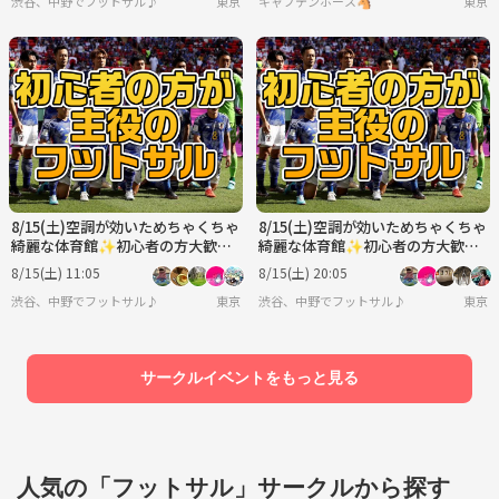
渋谷、中野でフットサル♪
東京
キャプテンホース🐴
東京
8/15(土)空調が効いためちゃくちゃ
8/15(土)空調が効いためちゃくちゃ
綺麗な体育館✨初心者の方大歓迎
綺麗な体育館✨初心者の方大歓迎
です！中野でわいわいフットサル
です！中野でわいわいフットサル
8/15(土) 11:05
8/15(土) 20:05
渋谷、中野でフットサル♪
東京
渋谷、中野でフットサル♪
東京
サークルイベントをもっと見る
人気の「フットサル」サークルから探す