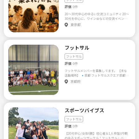
評価
0件
20〜30代中心のゆるい交流コミュニティ 20〜
30代を中心に、ワイン会などの交流イベント
や、ランニング・フットサルといったスポー
東京都
ツイベントを開催しています。 「社会人にな
ってから、新しい友達を作る機会が減った」
「休日を一緒に楽しめる仲間がほしい」 「普
段とは違う人や価値観に出会いたい」 そんな
フットサル
方が、気軽に参加できる場所を目指していま
す。 メインの参加者は20〜30代ですが、年齢
や性別にかかわらず、40代以上の方も大歓迎
フットサル
です。 ⸻ 【コンセプト】 ゆるく、自然に
評価
0件
つながれるコミュニティ 仲良しグループを作
ることだけを目的とするのではなく、興味や
フットサルメンバーを募集してます。 【主な
好奇心をきっかけに、さまざまな人が自然に
活動場所】 🔹京都 フットサルスクエア京都南
つながれる場所を目指しています。 初参加の
（最寄駅:竹田駅） サン・グリーン スポーツ
京都府
方や一人参加の方でも楽しめるよう、特定の
（最寄駅:長岡京駅） 🔸大阪 ノアフットサルス
グループだけで固まらず、誰でも会話に入りや
テージ茨木（最寄駅:総持寺駅）
すい雰囲気づくりを大切にしています。 参加
するたびに、新しい人や価値観、趣味に出会
えるようなコミュニティにしていきたいと考
えています。 ⸻ 【サークルの特徴】 📌 た
スポーツバイブス
だの飲み会ではありません ワインを飲んで盛
り上がるだけではなく、イベントごとに簡単
フットサル
なトークテーマや企画を設けています。 仕
事、趣味、旅行、人生観など、普段はなかな
評価
0件
か話す機会のないテーマについて交流し、新
【20代中心/女性6割】初心者＆1人参加が9割
しい価値観や気づきを得られるようなイベン
のゆるスポーツサークル！フットサル・バレ