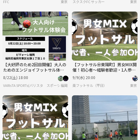
FFC
東京
スクスクFC サッカー
東京
【大好評のため2回目開催】大人の
【フットサル⚽東陽町】男女MIX開
ためのエンジョイフットサル体験
催！初心者〜経験者歓迎・1人参加
会⚽【初心者・一人参加大歓迎】
OK♪室内人工芝！
8/22(土) 18:00
9/9(水) 20:00
VARIsTA SPORTs(バリスタ スポーツ)
福岡
楽フットサル（平日）
東京