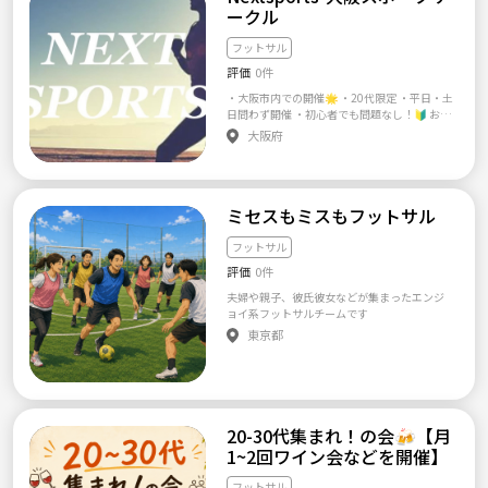
される方はご遠慮ください。
ークル
フットサル
評価
0件
・大阪市内での開催🌟 ・20代限定 ・平日・土
日問わず開催 ・初心者でも問題なし！🔰 お一
人でのご参加が多いです。 「地方出身で大阪
大阪府
に友達がいない😥」 「軽く運動できるところ
がいい」 など、理由は様々💭 基本、経験者と
未経験でわかれて 試合したり練習してますの
でお気軽にご参加ください🌟 バレー🏐フット
ミセスもミスもフットサル
サル⚽️ バスケ🏀草野球⚾️バド🏸 テニス🎾ピ
ックル🏓プワボール🥎
フットサル
評価
0件
夫婦や親子、彼氏彼女などが集まったエンジ
ョイ系フットサルチームです
東京都
20-30代集まれ！の会🍻【月
1~2回ワイン会などを開催】
フットサル