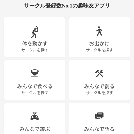
お互いを尊重し、気持ちよく過ごせるコミュ
サークル登録数No.1の趣味友アプリ
ニティ運営にご協力をお願いします。 ⸻
【最後に】 ここまで読んでいただき、ありが
とうございます。 このサークルは、誰でも気
軽に参加でき、新しい人とのつながりが自然に
生まれる場所を目指しています。 参加者の多
くが一人で参加されるため、「知り合いがい
ないから不安」という方もご安心ください。
主催側でも、できるだけ会話しやすい雰囲気
体を動かす
お出かけ
づくりを心掛けています。 堅苦しいサークル
ではないので、ぜひ気軽な気持ちで遊びに来
サークルを探す
サークルを探す
ていただけたらうれしいです。 初参加・一人
参加の方も大歓迎です😊 皆さんとお会いでき
ることを楽しみにしています！🍷🏃‍♂️⚽
みんなで食べる
みんなで創る
サークルを探す
サークルを探す
みんなで遊ぶ
みんなで語る