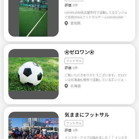
もに人気のあるスポーツといえば、フットサ
記の入会条件・設立の想い・場所や注意点な
か？」 A.ウェア、タオル、着替え、シュー
評価
0件
ル。 未経験者・経験者の両方とも楽しめるス
どに賛同される方のみご参加のほど宜しくお
ズ 楽しむ気持ち！ Q.「一人だと不安で
ポーツの一つです。 私もやりたいと思った時
願いします。 サークルLINE→一度イベントに
す。。。」 A.お友達もご一緒にどうぞ♪もち
convenable名古屋市内で活動してるエンジョ
には個人フットサルに参加していました。 で
参加して、メッセージにてご連絡いただけれ
ろんお一人でも参加しやすいように最初に挨
イ志向のmixフットサルチームconvenableで
も参加してて思ったことは… 「参加費が高
ばご招待します！ 【入会条件】 ・20〜歳の男
拶したり、パス練などで和めるようにします
す! 参加者の人数を安定させたいので、男女共
愛知県
い…！」 「レベルが合ってない…！」 「来て
女 ・マルチ・ねずみ講NG ・しつこいナンパ・
♪ その他、ご質問等があればお気軽に担当ス
に若干名募集しようと思います(^o^)/ 募集内
る人とあんま話せないから…ぶっちゃけ微
異性への連絡先交換の強要はNG行為です。 ・
タッフまでどうぞ♪ 【サークル設立の想い】
容にチームの紹介・募集条件などを記載して
妙！」 と、つくづく思っていました。 「相場
フットサルに興味がある ・フットサル初心者
楽しくをモットーに活動しています。 フット
ますので、長文になっていますが最後まで確
では2時間で2000円だけど、こんな感じだと
（サッカー部経験が一年以内の方） 【サーク
サル以外もみんなの意見をもとにスポーツ体
認をした上で興味を持ち参加してみたいと思
毎週気軽にフットサルできないようなぁ…」
ル詳細】 ［サークル内容］ ☆初心者限定フッ
験会を開いたり、飲み会で盛り上がったりし
った方はメッセージ送ってください(^-^)♪ ～
「もっと安く楽しくできないかなぁ…」 と思
トサルサークル☆ 初心者限定で、月に2度ほど
ています。 スポーツで初心者も女性も楽しめ
チーム紹介～ ☆活動場所 →フットサルアリー
⚽️ゼロワン⚽️
い、TSG設立に至りました。 「誰でも・気軽
フットサルを開催しております。 年上ばかり
る環境を作っていきたいと思います。
ナ神宮前 名鉄神宮前駅に隣接しているパレマ
に・楽しく」というコンセプトで フットサル
だと、気を使ってしまう… 地方出身だけど、
ルシェの6階にあります。 室内の人工芝のコー
フットサル
を通じた健康増進や、社外の人ととのゆるい
友達が欲しい！など、 どんな悩みでも解消で
トですので雨風の心配なくプレーが出来ます。
つながりを 作る場になればと思っています。
きるような交流会を開催しています！ ［費
評価
0件
☆活動日時・時間帯 →土曜日(第2、4週)19時
スポット参加、不定期参加もOK！ 気になった
用］コート代・ボール代の割り勘で、500〜1
～21時に活動してます！ ☆メンバーの男女人
ご覧いただきありがとうございます。 ゼロワ
ら些細なことでも、ぜひご連絡を✨ 【主催者
000円です。 その日の参加人数によって変動し
数・年齢層 →男性11名、女性10名 男女共に年
ンは北海道札幌市で活動しているエンジョイ
はこんな人】 7歳からサッカーをスタート。
ます。ご了承ください。（最低参加人数10
齢層は25歳～30代前半になります！ ☆活動内
フットサルチームです✋🏻 活動場所は主に北
「走るのが嫌いだから」という理由で、10歳
北海道
人〜） ［場所］ 江東区立 竪川河川敷公園 フッ
容 →女性メンバー未経験からのスタートと言
区、西区、手稲区の学校開放を月曜～金曜の1
からキーパーに転向。 中学校も同じくサッカ
トサル場 〒136-0071 東京都江東区亀戸６丁目
う事で女性でも気軽にボールを蹴れる環境に
9：15～21：45で利用しています。 毎月平均8
ー部。この時の将来の夢は美容師。 高校では
３３−１０ ［日程］土日の16時ごろ 【設立の
したい為、前半の1時間は練習の時間にあてて
～12回くらい活動しています😊 現在、男性25
ハンドボール部か軽音楽部に入部しようと思
想い】 私自身、地方出身で友達もあまりおら
います。 内容としては、男女混合で4～6人く
人くらいで20代後半から50代前半まで幅広く
っていたところ、 キーパーがいないからとい
ず、会社でも上司に気を使ってしまい、中々楽
らいでグループを作りパス練習(対面、鳥か
活躍しています😁 主に紅白戦ですが、他エン
うことで誘われ、サッカー部に入ることに。
しい飲み会に参加できませんでした。そんな
ご)、ラダーを使ったステップ練習、コーンを
ジョイチームと練習試合もしています。 不定
大学生ではゆるくやりたいということで、フ
気ままにフットサル
人達にとって安心できるようなコミュニティ
使ったドリブル練習、シュート練習(ピヴォ当
期にミックスでの活動や、年1回くらい外サッ
ットサルサークル2つに入会。 うち片方のサー
を作るように心掛けています！ 目指すのは、
て、3対2でミニゲーム)の様な内容を時間で区
カーもしています。 男性経験者さん、男性初
クルで代表を勤めることに。 入学当時全学年
フットサル
大学のサークルのような明るさと元気さ、地
切って行ってます。 難しく感じますが気の利
心者さんなど幅広く募集しております👌🏻 現在
合わせて30名程度だったサークルを2年間で
元の友達といるような安心感のあるコミュニ
いた男子メンバーがアドバイス等のフォロー
評価
0件
は20代も数人在籍してますが、30～40代が多
全学年70名規模のサークルへと成長させる。
ティーです！ 気軽にスポーツのできる会を目
をしてるので、女性メンバーみんな楽しく練
く、比較的年齢層が高いため、同年代の方、
公式戦ではキーパーを担当。 基本的にキーパ
指しています！ 現在募集しているのは、フッ
インスタ・アメブロ始めました！！ インスタ
習してます(^-^) 後半の1時間は試合形式のミ