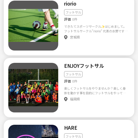
riorio
開催しています。 ちなみに女子は、ほぼ全員0
お待ちしています。 よろしくお願いします！
トサルが出来るチームにしたいです。
からのスタートでした（笑） ゲームはクラス
分けをするなど、フットサル・サッカー未経
フットサル
験者でも楽しんでもらえるように心がけてい
評価
0件
ます。 （初心者・リハビリ・MIXクラス） 初
心者や女子を主体にチーム編成をします。経験
できたてスポーツサークル✨はじめまして。
者は周りと合わせたプレーを心掛けて下さ
フットサルサークル”riorio” 代表の水野です。
い。特に初心者や女子がボールを持った際
今年立ち上げたばかりのフットサルサークル
宮城県
は、フリーで持たせてあげてください。 なる
なので、まだまだメンバーを募集していま
べく１〜２つ課題をもってゲーム形式で練習
す！ 活動は2月から、平日の夜を予定。 人数
も行います。 （一般クラス） あくまでエンジ
が増えたらフットサル以外の色々なスポーツ
ョイ志向ですが、そこそこ真面目にプレーし
をしたり、土日の開催も検討中です。 本格的
たいという方はこちら。ただし怪我をするよ
なかんじじゃなく、初心者から経験者まで
うな際どいプレーは厳禁です。本当に上手い方
皆でわいわい楽んで出来たらと思います。 ス
ENJOYフットサル
は周りに合わせてくださいね。 ▽△▽△▽△
ポーツ好きの方、サークル未経験の方、趣味
▽△▽△▽△▽△▽△▽△▽△▽△ 【活動日
を見つけたい方、ぜひ一緒にやりましょう！ 2
フットサル
時】 平日の21：00～23：00 【場 所】 竹
0代〜30代がメインですが、体力ある40代も
田か横大路（フットサルスクエア） 【参加費
評価
0件
歓迎です（＾ν＾） 質問や相談など、気軽にメ
用】 1300円～1800円（コート代を参加者で
ッセージください。 riorioサークル代表:水野李
楽しくフットサルをやりませんか？楽しく身
折半します） 【参加資格】 社会人 ちゃんと参
音
体を動かす事を目的にフットサルをやってい
加できる人、連絡がつく方 人と仲良くできる
る社会人のサークルになります⚽️ 現在男女比
福岡県
方 mixiできる方（※） まずはお気軽にご参加
は半々で大体30名くらいです❗ 年齢層は20代
ください！ ▼▼▼▼▼▼▼▼▼▼▼▼▼▼▼
前半から30代まで幅広い世代で、 初心者の方
▼▼▼▼▼▼▼ http://mixi.jp/view_commun
や女性も多く、仲良くワイワイやってます✨
ity.pl?id=6035952 ※）運営管理を行なう関
試合は5分間の男女混合です💡 女性も楽しめ
係で、Mixiを利用しています。参加者はMixiの
るように、特別ルールも作っているので、安
利用が必須です。 ▲▲▲▲▲▲▲▲▲▲▲▲
心して参加出来ます(^^) お一人での参加や友
HARE
▲▲▲▲▲▲▲▲▲▲ 【サークル設立の想
達との参加も大歓迎です🎶 楽しくやりたい方
い】 経験のない方や、ブランクのある方は年
は、大歓迎です(^^) コメントお待ちしており
フットサル
齢、体力、レベル、雰囲気が気になりますよ