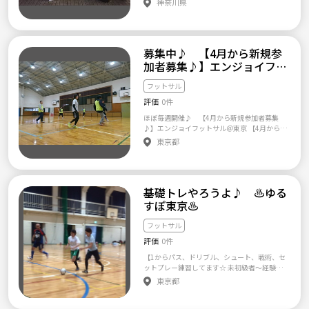
神奈川県
前にメッセージで教えてください ^^ ご興味を
「日程送ってください」などの挨拶もしない
ットサル歴（未経験可） ⑤ きっかけ(スポーツ
活動を充分に理解し決まり事・ルールをしっ
『ＧＯＺＯ』ですわーい（嬉しい顔） 月に３
もって頂いた方は、 下記をご確認の上、お気
まま一言だけメッセージをいただいても、返
やろうよ・つなげーと・インスタ・アメブ
かり守っていますので、convenableにふさわ
回程度、土日に活動していますサッカー 年齢
軽にご連絡ください（^^） 【 活動日 】 日
信しにくいので、そのようなメッセージには
ロ・その他) ⑥ 参加・見学希望日 以上をご記
しい方のみをチームに迎え入れる予定です。
層 19歳～35歳まで 皆仲が良いです(*≧∀
曜 12:00- （施設予約の都合上、時間が異なる
今後一切返信しませんのでご了承ください。
載の上、ご連絡をお願い致します！ 【活動実
☆メッセージ送ったからと言って即グループ
≦*) （男性7割 女性3割） 初心者もたくさ
場合も有り） ・通常の大きさのゴールがある
績】 ≪2017年≫ 10/29(日)第一回顔合せ飲み
募集中♪ 【4月から新規参
加入はしません。 まずはメッセージ間でやり
んいますサッカー ※一部例外あり ぴかぴか
コートにて活動します 金曜 21:00- ・通常より
会(新宿) 11/12(日)第二回顔合せ飲み会(新宿)
取りをし、こちら側で活動内容、募集条件を
（新しい）基本的には練習試合をベースにし
加者募集♪】エンジョイフッ
小さめのゴールがあるコートにて活動します
11/19(日)フットサル(落合南長崎)→飲み会(新
理解出来たか判断します。(この時点でお断り
ていますが、 「初心者向けの基礎練習」・
【お車でお越しになる方へ】 ※金曜日は施設
トサル＠東京【5月12日18
江古田) 11/26(日)フットサル(落合南長崎)→
する可能性もあります) そして1度、体験参加
「平日開催」・「リーグ戦」を企画中ぴかぴ
の駐車場が利用できませんので近隣のパーキ
フットサル
時】
飲み会(新宿) 12/3(日)フットサル(落合南長崎)
(見学)に来てもらいチームの雰囲気を感じ取っ
か（新しい） ■チーム規則(禁止項目) ・女
ングのご利用ください！ 【 レベル 】 はじめ
評価
0件
→飲み会(新宿) 12/10(日)フットサル(三鷹)→
てもらった後にグループに加入するかどうか
性メンバーに迷惑をかける方 ・ナンパ目的
てボールを蹴るという方でも大丈夫なレベル
飲み会(三鷹) 12/17(日)蹴り納め(落合南長崎)
を後日、メッセージでやり取りをして双方で
の方 ・社会人としてマナーを守れない方
です！ とめて蹴るところからしっかり教えて
ほぼ毎週開催♪ 【4月から新規参加者募集
→忘年会(新宿) ≪2018年≫ 1/7(日)新年初蹴
一致したらLINEグループに加入します。 メッ
・会費を払わない方 ・メンバー同士で問
いきます☆ （女性/初心者メンバーも多く在籍
♪】エンジョイフットサル＠東京 【4月から新
り(三鷹)→新年会(三鷹) 1/14(日)フットサル
セージを送る際は下記の自己紹介 ・名前、年
題を起こすような発言、行動をする方 ・主
しているので、中〜上級者の方はご遠慮くだ
規参加者募集♪】エンジョイフットサル＠東
東京都
(三鷹)→飲み会(三鷹) 1/21(日)フットサル(吉
齢 ・サッカー、フットサル歴(その他スポーツ
催者(幹事)に対して反論する方 ・チームの
さい） 【活動場所】 フットサルアリーナ神
京 2013年に設立されたエンジョイ志向のフ
祥寺)→飲み会(吉祥寺) 1/28(日)フットサル(三
経験) ・土曜日の夜参加出来るか←重要!! ・活
主旨に合わない方 ・競技思考の方 ・全く
宮前 名鉄神宮前駅より直結 エレベーターに
ットサルサークルです。 4月から、新たに女性
鷹)→飲み会(三鷹) 2/11(日)ソサイチ大会(八幡
動内容、募集条件を理解出来たか！ ・参加し
パスを出さない方 ・フットサルをしない方
て6階へお越しください！ 【 出席率 】 出席
も加えて、よりエンジョイミックスのチーム
山)→飲み会(池袋)→メンバー出演の舞台鑑賞
て見たかった理由(簡単で良いです) を添えて
・全く参加せず、表明もしない方 ・当日
率は問いません。 参加できるときにフットサ
を設立いたします。女性のプレーヤー、初心者
(池袋) 3/4(日)フットサル(品川) 3/24(土)年度
メッセージ送って下さい(^o^)/ 自己紹介のな
ドタキャンした方はキャンセル料徴収いたし
ルを楽しみましょう！ ただし出欠席の連絡は
基礎トレやろうよ♪ ♨ゆる
歓迎です。（もちろん男性も引き続き募集中）
末飲み会(新宿) 4/1(日)フットサル(三鷹) 4/8
いメッセージには返信しませんので(＞＜) 質
ます★ ■管理人規則(3代目：てったん@立会
≪必ず≫お願いします。 【参加費】 コート利
＊当サークルは個サルではありません。継続
すぽ東京♨
(日)フットサル(品川)→飲み会(品川) 4/15(日)
問等も遠慮なくどうぞー
人.com) ?.ラフプレーしないこと ?.だらだ
用料として‹1000円›頂いております。 【普段
的に参加を考えられている方のご応募をお待
フットサル(三鷹) 4/29(日)フットサル(三鷹)→
らやらないこと ?.女性を意識し、プレーす
の活動】 ・ウォーミングアップ ⇨ 練習 ⇨ ミ
ちしております。 ■概要■ 月に4-6回程度の開
フットサル
飲み会(三鷹) 5/6(日)フットサル(吉祥寺)→飲
ること ?.楽しくやること ※揉め事は一切
ニゲーム ・交流戦（月に1回、エンジョイ志向
催で、現状は各回15-25名程度の参加者がいら
み会(吉祥寺) 5/13(日)フットサル(落合南長崎)
認めません 以上のチーム規則・管理人規則を
評価
0件
の交流戦に参加しています) そのほか、 ソサイ
っしゃいます。 運動後、任意で食事等に行っ
→飲み会(新宿) 5/27(日)フットサル(品川)→飲
守れる方のみ募集しますので、よく理解のう
チやサッカー、BBQや飲み会、サッカー観戦
たりもするので、1人でもすぐに溶け込めるか
み会(品川) 6/3(日)フットサル(品川)→ＢＢＱ
【1からパス、ドリブル、シュート、戦術、セ
え参加してくださいわーい（嬉しい顔） （イ
ツアーやスノボツアーなどフットサル以外の
と思います。 フットサル経験は全く問いませ
(品川) 6/17(日)フットサル大会(八幡山)→飲み
ットプレー練習してます☆ 未初級者～経験者
エローカード2枚でレッドカード1枚退場して
イベントも実施しています^_^
んが、 初心者、未経験者も多いので、全体の
会(八幡山) 6/24(日)フットサル大会(品川)→飲
が楽しむことができるクラブです☆】 《20～
もらいます） メンバーで、旅行へ行ったり、
東京都
【加入までの流れ】 ① 一度練習に参加or見学
レベルはあまり高くありません。 経験者の方
み会(品川) 7/1(日)ソサイチ大会(豊洲)優勝→
50代、身体に障がいある方から上級キーパー
ＢＢＱしたりもしていますスノボ また、フッ
にお越しください ② 練習参加or見学後にまた
は、初心者の方とも一緒に楽しめる方でお願
祝勝会(豊洲) 7/8(日)フットサル(東陽町)→飲
（ゴレイロ）、看護師まで大募集☆》 ご覧い
トサルでもコスプレサルや、紅白戦などイベ
ご参加するかどうかの回答をお願いします。
いします。 極端な競技志向のある方や、複数
み会(東陽町) 7/15(日)フットサル大会(豊洲)→
ただきありがとうございます 東京 京浜東北