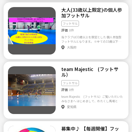
ントフットサルもやってます。メンバー皆にい
即加入も可能ですが、 楽しみながらフットサ
のフットサルサークルを掛け持ちされている
飲み会(豊洲) 7/22(日)フットサル(三鷹)→飲み
線、山手線東側で活動してます ワンラボと申
い刺激が与えられるようにいろいろ面白いイ
ルをしていきたいと考えているため、お互い
方はご遠慮ください。 ■会費■： ありませ
大人(33歳以上限定)の個人参
会(三鷹) 7/29(日)ディズニーシー 8/5(日)フッ
します！！！ 私達では 1、☆未初級者限定
ベント企画していまするんるん 『ＧＯＺＯ』
納得した状態で加入いただければと思ってお
ん。一回毎の都度払いになります。（700円-1
トサル(落合南長崎) 8/12(日)フットサル(東陽
育成型基礎チーム☆ 2、★経験不問 エンジョ
→スペイン語で楽しむという意味。 メンバー
加フットサル
ります。 【こんな方を募集しています】 ・フ
000円程度です） ■募集■： ２０－５０歳ま
町)→飲み会(東陽町) 8/19(日)ソサイチ大会(豊
イゲーム会★ 3、◇サポーター（ボランティ
はメンバーを思い、楽しい関係を築いてほし
ットサルに興味のある方 ・楽しい雰囲気でフ
での男女。経験は一切問いません。ある程度
洲)→飲み会(豊洲) 8/26(日)フットサル(東陽
ア）◇ 以上3つの活動を ・20代～50代の男女
いですダッシュ（走り出す様） 「ＷＥ ａｒｅ
フットサル
ットサルをやりたい方 ・運動不足を解消した
継続的に活動できる方、しっかり出欠連絡等
町)→飲み会(東陽町) 9/9(日)フットサル大会
・身体や聴覚に障がいある方 を中心に日曜日
FAMILY」メンバーは家族ですウインク 「あり
い方 ・フットサルを通じて友人作りを希望さ
が出来る方を希望しています。 ■活動■： 品
評価
0件
(品川)→飲み会(品川) 9/16(日)フットサル大会
に活動してまして 私たちと一緒に楽しんで頂
がとう」を互いにいいあえる笑顔があるチー
れる方 ・サッカーが好きで興味をもった方 ・
川、目黒区内の施設で月4-6回回程度の活動
(品川)→飲み会(品川) 10/14(日)フットサル(吉
ける方や 活動をサポートして頂ける 看護師 〆
ムにしましょうぴかぴか（新しい） 新規メン
ボールが蹴るのが好きな方 ・初心者でも参加
当クラブは33歳以上を限定とした 個人参加型
（平日、週末）をしています。 ■参加方法■ :
祥寺)→飲み会(吉祥寺) 10/28(日)フットサル
上級キーパー（ゴレイロ）〆 のボランティア
バー大募集(^q^) 初心者も経験者も歓迎です！
できるチームに加入したい方 ・勤務シフトの
フットサルとなります。 ※全ての33歳以下の
興味のある方、１度体験参加してみたい方
(品川)→飲み会(品川) 11/18(日)フットサル(東
を募集します♪ ※ ただいまこちらの募集を最
■コミュ参加したらまずやること■ ?自己紹
関係で毎回は出席できないけどフットサル活
方は参加を不可と させて頂いております。
は、希望日のイベントの参加ボタンを押した
大阪府
陽町)→飲み会(東陽町) 11/25(日)フットサル
後までお読み頂きまして 質問にお答え頂いた
介する ?イベントトピ「②一斉連絡用②」に
動の参加を希望する方 などなど 【こんな方は
【基本情報】 開催日：毎週土曜日20時～22時
上で(希望イベントがない場合は押さずに)、下
(三鷹)→飲み会(三鷹) 12/16(日)フットサル(品
方は初回メッセージ限定で 特別に初回参加費1
参加すること ※メンバーの参加人数管理し
お断りしています】 ・競技志向の中級～上級
開催場所：メイジフットサル屋内コート3F 参
記のテンプレを埋めてメールにて直接 ご連絡
川)→飲み会(品川) 12/30(日)蹴り納め(三鷹)→
500円が1000円になりますのでこちらを最後
ているので、コミュに参加したらすぐ気づき
者の方 ※女性や初心者～初級者の方も在籍し
加費：1500円 【お申込み方法】 『参加希望
ください。 mailto： taririn@gmail.com
忘年会(新宿) ≪2019年≫ 1/13(日)新年初蹴り
までお読み頂けたらと思います。 1、【☆未初
ます。 上記二つを行わない場合、説明も
ているため ・ルールや約束、マナーを守れな
日』 『御名前（フルネーム）』 『御年齢』
（応募のサークル） エンジョイフットサル
(品川)→新年会(品川) 1/20(日)フットサル(三
級者限定 育成型基礎チーム 活動詳細☆】 ・
何も呼んでないと判断します。 自己紹介
team Majestic (フットサ
い方 ※言葉遣いの悪い方やマナーのない方は
『御性別』の 4点は必ず記入のうえ、各サイト
＠東京 （お名前） （初回参加希望日） タイト
鷹)→飲み会(三鷹) 2/3(日)フットサル(三鷹)→
中学高校でサッカー、フットサル部活未経験
しない人は参加意欲がないと判断します。
お断りします ・出欠連絡を"ちゃんと"できな
の メッセージにてお願いします。 ※代表者よ
ル開催日を参照ください。 （性別） （年齢）
ル）
飲み会(三鷹) 2/10(日)スノーボード(高井富士)
者の方 ・ボールが来ると焦ってしまい、すぐ
人数をいたずらに増やすつもりはありませ
い方 ※ここを最重要視しています。 ・女性メ
り返信があり確定となりますので、 御注意く
（お住まい） （経験） (連絡先) 折り返し詳細
2/11(月)ソサイチ大会(豊洲)→飲み会(豊洲) 2/
にボールを失う方 ・パスミスが多い方 等 プレ
ん。 本気で皆で楽しめるメンバーが欲し
ンバーへの執拗な声掛け、ネットワークビジ
ださい。 （1グループ3人まで） 【注意事項】
をご連絡差し上げます。 よろしくお願いいた
フットサル
17(日)フットサル(東陽町)→飲み会(東陽町) 2/
ーに伸び悩みを抱えた方を中心に活動してま
いから。 ■管理人から一言■ 管理人はＧＯＺ
ネスなどへの勧誘をする方 ※確認し次第、今
・ノーファール徹底！！ ・激しいチャージで
します。 ＊なお、必要情報等が抜け落ちてい
24(日)フットサル(落合南長崎)→飲み会(新宿)
して チームとしてスクール以上に 未初級者の
Ｏという器を管理しているだけです。 ＧＯＺ
評価
0件
後の参加をお断りします 最後までご覧いただ
のボール奪取 ・強シュートは御控え下さい。
るメールや、最低限の礼節の欠けるメールに
3/2(土)鍋パーティー(木場) 3/10(日)フットサ
基礎技術育成や底上げをテーマに活動してま
Ｏの中身はメンバーで作るもの。 （＾ω＾）
きありがとうございます！ 一緒にフットサル
・女性も参加されているので、御配慮下さ
は、お返事は致しておりません。 なお、各日
team Majestic (フットサル）ご覧いただいた
ル(落合南長崎)→飲み会(新宿) 3/17(日)フット
す♪ ※ 練習はサッカー協会の指導資格があり
ｂ
などを楽しみたいと思って頂いた方 ちょっと
い。 ・その他、危険なプレーは禁止。大人の
定員を設けていますので、特に直前等だと参
みなさまへ はじめまして、わたくし馬場と申
サル(三鷹)→飲み会(三鷹) 3/24(日)フットサル
ます指導者もおりまして （Ｊリーグや2016五
でも気になっていただけた方 聞いてみたいこ
配慮でお願いします。 【開催内容】 ・アップ1
加いただけない場合がございます。ご了承くだ
します。 すっかり秋の空気となってまいりま
(東陽町)→花見＆BBQ(新木場) 3/31(日)フット
輪代表、2018年サッカーワールドカップ日本
愛知県
とがある！ などなど どんな小さなことでも構
0分（少し走って、対面パスなど） ・簡単な個
さい。
した、そんなこの頃今回新しくクラブを創設
サル(吉祥寺)→飲み会(吉祥寺) 4/7(日)フット
代表に選手を輩出している少年少女クラブで
いませんので、気になることがありましたら
人戦術10分 ・グループに分かれてゲーム100
いたしました。 それに伴い、初期メンバーさ
サル(東陽町)→飲み会(東陽町) 4/14(日)フット
長年指導経験あり） 試合で良くある状況をピ
お気軽にご連絡ください(^ ^) よろしくお願い
分 （途中でグループも変えます） 【最後に】
んを募集させていただく、はこびとなりまし
サル(東陽町)→飲み会(東陽町) 4/21(日)フット
ックアップし上達ポイントをあげて楽しく練
します！ ※ 大変お手数ですが、サークルへの
ここまでお読み頂きありがとうございます。
た。 みなさん、体験入団にお一人で来ていた
サル・ソサイチ大会(豊洲)→祝笑会(豊洲) 4/2
習します☆ ↑上達ポイントを意識しますとミ
参加希望、体験や見学を希望される方はメッ
当個人参加は33歳以上となり、 参加者の方が
募集中♪ 【毎週開催】フッ
だくのは不安だと思いますが、 私どももサポ
5(木)平成5年会(新宿) 4/28(日)フットサル(落
スも減り、自信がついたという方も多いのが
セージにて参加希望の連絡をよろしくお願い
40，50代中心となります。 ※平均年齢は45歳
ートいたしますので、お気軽にご参加くださ