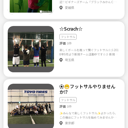
バー構成】 初心者～中級です。 メンバー構成
ター のどれを希望か ５、現在もしくは過去の
迎！ビギナーズチーム「ブラックみかんＣＬ
は平均すると男性20名、女性4名程度ですがそ
所属チーム及びスクール、個人参加名 ６、htt
ＵＢ」です、2018年12月始動予定。 記念すべ
愛媛県
の時々によって男女比率は若干変わります。
ps://labola.jp/blog/user/275510/90000000
き第１回目は <12/14金曜19~21時> この
ブランクある方、経験者、日ごろ運動不足で
00000181にあります規約をお読みいただき理
たび、フットサル未経験者を対象にしたフッ
身体を動かしたい方、仕事終わりに運動した
解し、同意したか ７、自己紹介（アレルギー
トサルの集まりを発足致します。 ☆どんなチ
い方、ぜひぜひ一緒にフットサルを楽しみま
や身体に障がいがある方、持病ある方、ブロ
ーム？☆ スポーツ経験が無い人でもゼロから
しょう^^ もちろん女性の参加も大歓迎です♪
グ等されている方はこちらに詳細宜しくお願
☆Scrach☆
楽しくフットサルを始められる場にします。
【活動内容】 ランダムにチーム分けをして2時
いします） を記入し連絡下さい。 ※※※ お互
未経験者が集い楽しめるチームです
間をゲーム形式で流しています。 後半はガチ
い顔見知りでないネットでの出会いゆえ、 応
このチームの副代表はスポーツ経験が一切無
フットサル
（中級以上）とユル（初心者・女性など）に
募の際にはせめて 『上記の７つの質問に対す
い女性が務めます、なので同じように運動が苦
分け交互に行なうこともあります。 最近は、
評価
0件
る解答』 位は最低限メッセージ頂けるとこち
手な女性も遠慮無くご参加下さい(^_^) ☆こ
全体的にユルい雰囲気でやってます。 【その
らも喜びますし 注意事項をしっかり見て頂け
のチームの目的☆ フットサルを通して運動
楽しくボールを蹴って繋ぐフットサル☆彡201
他】 ・ユニフォームなどはないので、自由な
ない方や マナーがない方、コミュニケーショ
不足解消、ストレス発散！ ◇募集対象者は
8年9月より新規チーム活動中です☆彡 新規チ
スポーツウェアでお越しください。 ・何チー
ンが取れないとこちらで判断した場合には こ
下記の方に限ります◇ ・フットサル（サッカ
ーム設立によりメンバーを募集します!! 初心者
埼玉県
ムも掛け持ちの方も問題なく歓迎です。 ・年
ちらからのメッセージは一切行いませんので
ーも含む）未経験 ・24歳以上～45歳以下の社
でもボールが繋がるフットサルを行えるチー
に一回、月に一回、毎週など、ご自分のペー
ご了承頂けたらと思います。 ※3 活動日程は h
会人男女 ・運動経験ゼロに近い女性へ配慮が
ムを目指しております。 １．募集対象 ・初心
スでご参加ください。 ・女性メンバーに対し
ttps://labola.jp/user/275510/blog を参考下
できる人 ▽練習内容▽ 前半; 基本的なパス・
者男女がメイン （中級者以上の方も参加可能
ては特にフェアプレーでお願いします。 ・最
さい。 以上です。 一緒にフットサル、サッカ
ドリブル・シュート等の練習を行います。 後
ですが、初心者の方に配慮したプレーでお願
低限のモラルを守れる方をお待ちしておりま
ーを楽しみましょう(^^)！！！ 長文お読み頂
半; ゲームをしたりルールを覚えたりします。
いします） ２．活動場所 ・さいたま市内体育
す。 ・飲み会やFリーグ観戦などイベントもた
きありがとうございました♪
※チームの代表が皆さんに教えたり流れを指
館（与野、浦和） ・ジェクサー大宮 ・anelfut
⚽️😁フットサルやりません
まにあります。 現在のメンバーは9割くらいネ
示したりする予定です。 （＊しかしこのチー
Parkさいたま与野 ３．活動内容 （１）通常活
ットからの参加の方で、学生さんや40代後半
か⁉️
ムの代表もあくまで遊び程度の経験しかあり
動 ・1h練習の後、1hゲーム。 ※練習内容（基
の方まで 一緒にプレーしておりほんわかして
ませんので、複雑な練習はやるつもりはあり
礎練習、戦術練習、他） （２）他チーム様と
ます。 経験者の方もゆるく楽しみたい方も楽
フットサル
ません。未経験者の人が少しづつ慣れていく
のゲーム会 楽しくプレーすることを目的とし
しんで参加しています。 是非お気軽にご参加
為の練習を毎回行う予定です） ★体験参加も
ているため、ゆるくゲーム会を行います。ラフ
評価
0件
ください^^ 参加したい！という方は、メッセ
ＯＫです、分からない事はいつでもお問い合わ
プレー無し、球際で激しくしない、他チーム
ージに （１）お名前 ※必須です （２）
✨みんなで楽しくフットサル✨よかったら、
せ下さい。 ＜◎記念すべき第一回目の日程
の方々への配慮を欠かさない等マナーを守る
携帯メールアドレスか携帯番号 ※当日のご
この機会にフットサルを始めてみませんか？
◎＞ 12月14日（金曜）19～21時です チ
ようにして下さい。 ４．活動頻度 ・月2～4日
連絡用に必須です （３）参加希望日 ※見
初心者や女性の方もたくさんいるので参加し
ームの出欠やお金の管理は副代表が行います。
東京都
（体育館の抽選結果により変動します。） ※
学の場合はその旨ご連絡ください （４）そ
やすい環境です★ 20代の社会人の仲間がたく
＜注意・お断り事項＞ ・こちらの指示に従っ
戦術練習を行うため、チームメンバーは月1回