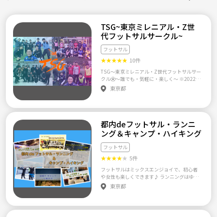
TSG~東京ミレニアル・Z世
代フットサルサークル~
フットサル
★
★
★
★
★
10件
TSG〜東京ミレニアル・Z世代フットサルサー
クル⚽️〜誰でも・気軽に・楽しく〜 ※2022年
4月よりサークル名改称 東京ミレニアル・Z世
東京都
代フットサルサークルTSGへようこそ！ いろ
んなサークルがある中、ご覧いただきありが
とうございます！ 初心者も、経験者も気軽に
フットサルを楽しめればと思います。 活動風
都内deフットサル・ランニ
景などぜひご覧ください！！ また、ご不明点
があれば気軽にご質問ください😉 【こんな人
ング＆キャンプ・ハイキング
にはおすすめ！】 ・これからフットサルを始
めてみたいという人 ・フットサル経験者だ
フットサル
が、実はそんなうまくない人 ・最近お腹周り
★
★
★
★
★
5件
が気になり始めた…人 ・趣味友を作りたい！
って人 などなど… 【レベル】 ・ウルトラビギ
フットサルはミックスエンジョイで、初心者
ナー（フットサル未経験、初心者レベル） ※
や女性も楽しくできます♪ ランニングはゆっ
mix、男女別ともにゲームします 【場所】 新
くり皆で話したりしながら走ります♪ テニス
東京都
宿中央公園、新宿スポーツセンター、新宿コ
は経験者が優しく教えてくれます♪ ボードゲ
ズミックセンター、錦糸町民間コート、千代
ームはトランプや人狼など、みんなも知って
田区コート 、板橋区コートなどを予定 【参加
いるゲームを中心に♪ ★サークルの特徴☆ 女
費】 ¥500円〜2,000/回 ※1回2時間 ※クワト
性も初心者も参加しやすい環境になっていま
ロフットサルの場合は上記金額より15％くら