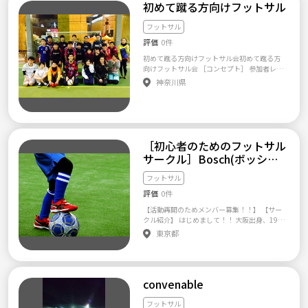
初めて蹴る方向けフットサル
す。 ・フットサルはガチプレーは基本ナシ！
いOFF ※何度も来ていただける方を優先した
・ランニングもゆっくり♪ ・テニスは経験者
いと思います 【活動開始時期】 2018年6月〜
が丁寧に♪ ・ボードゲームはトランプから♪
フットサル
※公式webサイトのスケジュールから参照くだ
和気あいあいといった感じです♪♪ ドッと疲
さい 【延べ参加者数】 1,024名（2021年11月
評価
0件
れるというよりは、”今日もいい汗かいた
末時点） 【注意事項・参加規約】 ・参加対象
～”となれるようなサークル！ 初めての方もす
初めて蹴る方向けフットサル会初めて蹴る方
は18歳〜40歳の男女となります。 ・大学生の
ぐ馴染めます(^o^) スポーツで汗を流したあと
向けフットサル会 ［コンセプト］ 参加者レベ
方は大学3年生以上の方のみ参加を許可しま
は軽くご飯や、呑みにも行ったりします☆ 定
ルに合わせたフットサル ※初めてボール蹴る
神奈川県
す。それ以外の方は恐れ入りますが参加をご遠
期的にイベントも開催中♪ 月に一回、ボード
方に合わせた練習を試合前に設けてので、参
慮いただきます。 ・雨天決行です。荒天によ
ゲーム、ハイキング、そしてキャンプにも行き
加する方はご理解の程よろしくお願いします。
るキャンセルはコートの利用規約に準じ、開
ます✨ 夏はBBQ、冬はスノボーなども開催！
※男性陣の浮き球パス、ロングシュートは禁
始1時間前までにメールにて連絡します。 ・
※コロナ対策を万全の体制で行っております。
止とします 【サークル設立の想い】 フットサ
「参加日1週間前」を過ぎてのキャンセルは参
★アピールポイント☆ ・各会場は駅近！アク
ルコート等で開催されている初心者コースに
加・不参加の如何にかかわらず参加費が発生
セスが便利！（例 渋谷：徒歩5分、錦糸町：
参加していた際に、初めて蹴る方向けではな
［初心者のためのフットサル
します。 無断でドタキャンをされた場合、次
徒歩3分など） ・時間帯は基本平日夜or土日メ
いなぁと日々感じていた時に、そうだ初心者
回以降の参加をお断りさせていただきます。
サークル］Bosch(ボッシ
インなので、社会人の方も参加可能！もちろ
の気持ちがわかる自分が幹事すればいいフッ
・営業や勧誘行為はご遠慮ください。判明し
ュ）
ん、学生さんも♪ ・シャワールーム完備！ロ
トサル会ができるのではと初めて5年目のサー
た場合は今後の参加をお断りするだけでなく
フットサル
ッカーもご利用ください。※デオドラント系
クルです。
消費者センター、場合によっては警察への届
は良ければ貸します笑 ★FAQ☆ Q.「見学して
評価
0件
け出を行う可能性があります。 ・恋愛沙汰や
もいいですか？」 A.いつでもウェルカム！
その他トラブルに関して一切責任を負えない
【活動再開のためメンバー募集！！】 【サー
お気軽にどうぞ♪もちろん無料です！ Q.「初
関係上、参加者同士で無断での連絡先の交換
クル紹介】 はじめまして！！ 大阪出身、1994
心者なんですが入れますか？」 A.もちろん
は禁止とさせていただいております。予めご了
年生まれ27歳の管理人、寺西です！フットサ
です！初心者のほうが多いですｗ Q.「参加費
東京都
承ください。 ・上記の他、事務局側で不適と
ルは全くの初心者で、友人と大学の時に、公
は？」 A.フットサル、ランニング、テニ
判断した場合、申込者に対して参加を断らせ
園で遊びでやっていたくらいです… ずっとテ
ス、ボドゲ、全部1,500円♪ ※レンタルなど
ていただくことがあります。 ・撮影などはも
ニスをしていたので、中学軟式、高校〜大
する場合は別途かかります。 （シューズ500
ちろんOKです。活動の様子は当webサイト、I
学〜社会人まで約10年間テニスをしていまし
円,ウェア上下600円、ラケット500円） Q.
nstagramへ掲載させていただきますのでもし
convenable
た！ 東京に転勤で来てから、フットサル初心
「サークルのレベルは？」 A.エンジョイ・
都合が悪ければ予めお申し出ください。 【サ
者でも集まれるサークルを作りたい…という
ミックスです！ ※強いシュートやラフプレ
ークル設立の想い・なんでやるのか】 男女と
想いから、このサークルを設立しました！ 下
フットサル
ーは禁止(´･_･`) Q.「持ち物は何が必要です