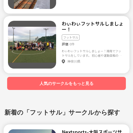
同郷の方々で語り合いましょう！(^^)
わぃわぃフットサルしましょ
ー！
フットサル
評価
0件
わぃわぃフットサルしましょー！湘南でフッ
トサルをしています。 初心者や運動音痴の方
でも歓迎します♪ *************************
神奈川県
**************** <募集> フットサルやってみ
たいけどいきなりハードなのはちょっと...とい
う方いませんか？ 神奈川１ゆるーいチームを
目指してます☆ フットサルを通じてたくさん
の友達を増やしませんか。 社会人や大学生の
人気のサークルをもっと見る
フットサル参加者募集してます！！ <参加費>
１０００円 （民間コート利用のため） <開催
日程> ほぼ毎週土曜日もしくは日曜日です。
参加毎回必須ではありません。 時間の許す時
に一緒にやりましょう⁽⁽ଘ( ˊᵕˋ )ଓ⁾⁾ <参加者>
男女ミックスでエンジョイでやっています。
新着の「フットサル」サークルから探す
みんな和気あいあいと楽しくをモットーにフ
ットサルしています。 男女問わずやってみた
い方、メッセージもしくはメールにてご連絡
ください。 play.at.hide.and.seek@gmail.co
Nextsports-大阪スポーツサ
m ※ なお、ナンパ、宗教などの目的でご参加