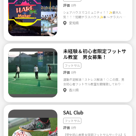
ます❗
ね。 私自身がそうでした。 色々なチームやサ
評価
0件
ークルに参加させていただきましたが、気軽
に参加できて楽しめるところには、なかなか
シェアハウスでコミュニティ！！✨最大人
巡り合えませんでした。日中は仕事の為、夜
気！！！短期テラスハウス✨☀️ 〜テラスハウ
に活動されておられるところばっかりに参加
スに参加したかった方へ〜 ✅テラスハウスに
愛知県
していたせいかもしれんせんが・・・ 楽しく
参加してみたかったなー！と考えたことはあ
球を蹴れる環境がなくてモヤモヤするなら、
るが、社会人だから難しいよー！と感じてる
いっそ自分で環境を作ってやる！ “無理なく”
人！ →職場の近くで開催しますので大丈夫🙆
“怪我無く” “大人気なく” このコンセプトで、
✅友だちが欲しい👬 →一生の仲間ができるか
ミスしても笑ってチャカして楽しくフットサ
もしれません✨ ✅友だちとルームシェア体験
ルで汗を流すために発足したサークルです。
をしたい✨ →とても楽しいものです☺️一緒に
未経験＆初心者限定フットサ
なので、メンバーの年齢もバラバラですし、
料理などできます！✨ ✅平日も楽しみたいと
ル教室 男女募集！
参加理由もダイエット、趣味、リハビリetc、
切望している人✨ →仕事だけで終わる1日に
と様々です。 ブランクがあってお悩みの方。
何か添えるお手伝いをします😆 ✅みんなでわ
フットサル
体力に自信のない方。 ドン臭くたって問題な
いわいしたいと感じてる人😆 →盛り上がりま
し(＾＾)ｖ 楽しく汗を流すことが重要なんで
す✨ ✅みんなでお出かけとかイベントしたい
評価
0件
す！ 笑いのあるフットサル！ それがパセリの
人✨ →みんなで話し合って何かをして下さ
運動不足解消！ストレス解消！ ◇この度、男
エンジョイフットサルです♪
い！何かの縁で出会った方々なので、絶対盛
女初心者フットサル教室を開催致しておりま
り上がれるはずです！✨ ✅日常に何か刺激が
す◇ 休日や仕事帰り等、時間がある時に少し
香川県
欲しい人😆 →一般の方々より刺激がある生活
運動しませんか？ 運動不足解消、ストレス発
になることは間違いないと思います🎨 ✅いい
散！ あくまでも初心者や未経験者の為だけ
家で生活してみたい‼️ →いい家🏡いい時間🕛
のフットサル教室です。知人友人誘っての複数
いい出会いを一緒に作りましょう✨ ✅おもし
参加もＯＫ！ 内容も基礎のみ、シンプルな
ろい人と出会いたい☺️ →様々な経験や仕事を
SAL Club
ものを行いスポーツ経験が一切無い人でも安
している皆様が集まるということですので、
心して楽しくご参加頂けます！ 【対象】フッ
きっと出会えますよ✨ 3日間のテラスハウス
トサル未経験者＆初心者限定！ ※サ
フットサル
体験をして見ませんか？(●´ω｀●)✨ 様々な
ッカー経験者はお断りします。 【場所】東部
コミュニティを提供し、女性に人気のテラス
評価
0件
運動公園フットサルコート (駐車場
ハウス✨☀️ その体験を少しでもしてみたいと
無料) 【参加費】500円のみ
【完全初心者男女混同フットサルサークル】S
感じた好奇心旺盛な男女👭 この日常から非