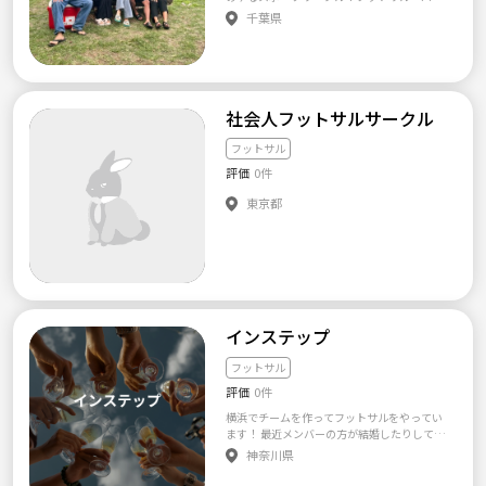
トを目指しています。 もちろん、堅い勉強会
ーボールで楽しく体動かしませんか？✨ ご覧
千葉県
ではありません。 あくまでゆるく楽しみなが
いただきありがとうございます！ 20代の同世
ら、交流以外にも何か一つ持ち帰ってもらえ
代メンバーで活動している、社会人スポーツ
るような場にしたいと考えています。 ⸻
サークルです。 「学生時代ぶりに体を動かし
📌 さまざまなイベントを開催します 基本的に
たい！」「新しい趣味や友達を見つけた
は、月1〜2回程度、ワイン会などの交流イベ
い！」というメンバーが集まり、和気あいあ
ントを開催します。 今後は、参加者の興味に
いと活動しています。 当サークルの最大の特
社会人フットサルサークル
合わせて、次のようなイベントも企画してい
徴は、**【アットホームで誰も置いていかな
く予定です。 ・ワイン会、食事会 ・ランニン
い温かい雰囲気】**です！ 「身内感があって
フットサル
グ ・フットサル ・その他のスポーツイベント
馴染めなかったらどうしよう…」 「運動神経
・季節に合わせた体験イベント ・共通の趣味
評価
0件
に自信がないけど大丈夫かな…」 そんな不安
を楽しむ企画 飲み会だけではなく、一緒に身
がある方も、どうぞ安心して遊びに来てくだ
体を動かしたり、新しい体験に挑戦したりで
東京都
さい！一歩踏み出してよかったと思える時間
きるコミュニティを目指しています。 ⸻
をお約束します✨ 🌟 当サークルの4つの安心
📌 初参加・一人参加も大歓迎です 初めて参加
ポイント！ ① 参加者の【9割】が1人参加から
するイベントに、一人で申し込むのは少し勇
スタート！ 最初はみんな緊張しながら1人で来
気がいると思います。 このサークルでは、一
てくれています。受付からすぐに馴染めるよ
人で参加される方や初参加の方でも自然に会
う、主催者やメンバーが全力でフォローしま
話を始められるよう、主催側でもできるだけ
す！ ② 【女性6割：男性4割】で女性も参加し
サポートします。 内輪だけで盛り上がるので
やすい雰囲気 スポーツサークルとしては珍し
はなく、参加者全員が居心地よく過ごせる雰
インステップ
く、女性の比率が高めです！優しく、お互い
囲気づくりを大切にしています。 ⸻ 📌 年
を尊重し合えるクリーンなメンバーばかりな
齢・性別を問わず参加できます 参加者は20〜
フットサル
ので、女性お1人でも安心してご参加いただけ
30代の男女が中心です。 ただし、年齢を厳し
ます。 ③ 楽しさ重視！【初心者・未経験者】
評価
0件
く限定するサークルではありません。趣旨に
大歓迎 フットサルもバレーボールも、ガチな
共感いただける方であれば、40代以上の方も
横浜でチームを作ってフットサルをやってい
勝負ではなく「みんなで笑いながら楽しむこ
大歓迎です。 年齢や職業にかかわらず、お互
ます！ 最近メンバーの方が結婚したりしてメ
と」を最優先にしています。ミスを責める人は
いを尊重しながら交流できる方に参加してい
ンバーが減ってきたので、練習など遊びを一
1人もいません！ルールが分からなくても大丈
神奈川県
ただければと思います。 ⸻ 【主催者につい
緒にできるメンバーを集めています。 大会と
夫です。 ④ 終わった後の充実感抜群！ 「アッ
て】 主催者は、北海道出身の26歳です。 上京
練習で月2回土曜日に実施しています。 以下の
トホームでとにかく楽しい！」と言っていた