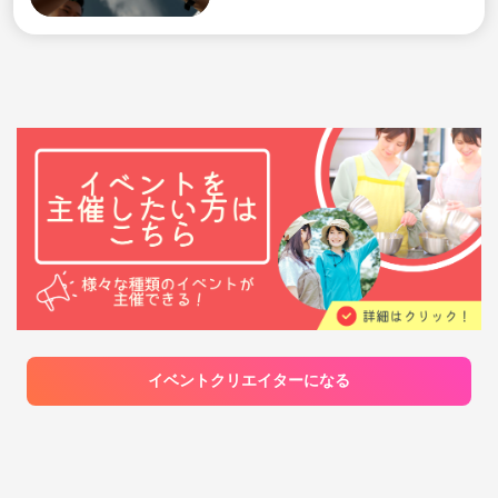
した当初、知り合いがほとんどおらず、社会人
ような方も募集してます！！ 初心者の方 運動
だけることが多いです。体を動かしてリフレッ
になると新しい友達を作る機会が意外と少な
不足解消な方 久々にフットサルやりたい方 コ
シュした後は、みんなで「楽しかったね！」
いことを実感しました。 自分自身がなかなか
ミュニティ欲しい方などなど 女性が必ず1名入
と言い合えるアットホームな空気感が自慢で
友達を作れなかった経験から、 「同じように
るミックス形式ですので、 エンジョイででき
す。 🏃‍♂️ 主な活動内容 • 種目： フットサル、バ
感じている人が、気軽に参加できる交流の場
る紳士な方募集中です🙋 ※禁止行為🚫 強い接
レーボール（その他、季節ごとのイベントも
を作りたい」 「年齢や職業を問わず、さまざ
触プレー 女性へのプレス 強シュート よろしく
ゆるく計画中！） • 活動エリア： [ここに主な
まな人がつながれる場所を増やしたい」 と思
お願いします！ レベル：ゆるっとできるレベ
活動エリアや駅名、体育館などを記入] • 活動
い、このサークルを立ち上げました。 趣味
ルです
日時： [例：主に土日祝の午前中 / 平日夜 な
は、ワイン、登山、バスケットボール、音楽な
ど] • 対象年齢： 20代の方限定（同世代でリラ
どです。 自分の好きなことだけでなく、参加
ックスして楽しむため）
者の皆さんの趣味や興味も取り入れながら、
一緒にサークルを作っていけたらと考えてい
ます。 ⸻ 【こんな方におすすめです】 ・
社会人になってから新しい友達を作る機会が
減った方 ・休日を一緒に楽しめる仲間がほし
い方 ・ワインや食事を楽しみながら交流した
い方 ・ランニングやフットサルなど、スポー
ツを楽しみたい方 ・普段とは違う業界や価値
観の人と話してみたい方 ・新しい趣味や体験
に挑戦したい方 ・一人でも参加しやすいイベ
ントを探している方 ・堅すぎず、ゆるく交流
できるコミュニティを探している方 ⸻ 【参
加にあたって】 皆さんが安心して楽しめるコ
イベントクリエイターになる
ミュニティにするため、以下を目的とした参
加はご遠慮ください。 ・宗教、ネットワーク
ビジネス、投資商品等への勧誘 ・自身のイベ
ントやサービスへの営業、集客 ・ナンパや恋
愛のみを目的とした参加 ・他の参加者が不快
に感じる言動や迷惑行為 ・過度な飲酒の強要
・サークルの雰囲気を乱す行為 参加者同士が