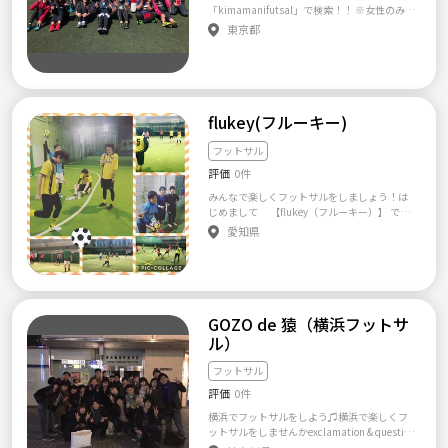
または男性経験者さんでもエンジョイを理解
ーしかやっておらず、フィールダー経験がほぼ
トサル経験者の方です！ 参加をお待ちしてい
「kimamanifutsal」で検索！！ ※女性のみ募
ニゲームを行ってます。 ～募集条件～ ☆男性v
してプレーしてくれる方でしたら大歓迎です。
なし。 ※そのため基本的に左足はおもちゃ同
ます！ 【あとがき】 初心者の方のみで、設立
集中！ 参加・見学希望の方は、 ① お名前 ②
er. ・28歳～30代前半の経験者(ブランクありO
東京都
20歳以上の社会人で「挨拶」と「パス」がで
然。 ・・・ 大学卒業後は新卒で教育系企業に
メンバーを募集しています！1人のみの参加で
ご年齢(男性25歳以上、女性20歳以上) ③ ご職
K) ※活動内容を充分に理解し、他の参加者に
きる方であれば大歓迎いたします👍🏻 競技志向
入社。約3年間予備校にて勤務。 教育業界特有
も、友人との参加でもOKです！！ 参加をお待
業(学生可) ④ サッカー・フットサル歴（未経
対して配慮出来るエンジョイ志向の方限定!! ・
の方、個人技志向、プレーの荒い方、学生さ
の、視野の狭さと将来性に不安を覚え、 社会
ちしています！ どんな方でも是非一度イベン
験可） ⑤ きっかけ(スポーツやろうよ・つなげ
土曜日の夜時間空いてる方!!(仕事次第で参加
ん、パスのできない方はご遠慮ください🙅🏻‍♂️ 経
人3年目になるタイミングで教育系IT企業へ転
トにご参加ください！！ 以下を必ずご確認下
ーと・インスタ・アメブロ・その他) ⑥ 参加・
できるか分からない人はNG) ・チームの決ま
験者も何人かいますが、初心者や、社会人に
職。 教育系IT企業ではB2B向けのソリューショ
さい！！！ ☆マスク持参・着用必須 ☆検温必
見学希望日 以上をご記載の上、ご連絡をお願
り事・ルールに同意出来き、実行出来る人!!(出
なってから始めた人が多いです。 自分も40代
ン営業に従事。 営業経験を積んだ後、かねて
須 37.5度以上の方は参加をご遠慮下さい。
い致します！ ※ガチサークルではないので、
欠連絡を期限内にしっかりする等…) ・楽しむ
flukey(フルーキー)
ですが、スポーツ未経験で始めて、フットサ
からの夢であった 英語学習支援事業開発に携
☆体調の優れない方は事前にご相談くださ
本気でやりたい方はご遠慮ください。 ※特に
気持ちを持って参加出来る人!! ・人任せにせず
ル歴は4年ほどになりました🙋🏻‍♂️ 勝ち負けにこ
わるべく、英語資格検定の財団へ入団。 現在
い。 気になる・参加してみたい方は一度メッ
男性は、女性に気の使える大人の男性限定
に一緒にチーム作りを協力出来る人!! ☆女性ve
フットサル
だわるより、ケガしない、させないをモット
はeラーニングサービスの開発・プロモーショ
セージでご連絡下さい！！詳細お伝えいたし
で！ 初めまして！！ みんなで楽しみたいとい
r. ・25歳～30代前半 ・経験者でパス、ドリブ
ーに、楽しかったかどうかにこだわったチー
ン・運用を担当しながら、 新規事業の立案
評価
0件
ます！
う思いから、フットサルサークルを作りまし
ルなどの練習がしたい人!! ・土曜日の夜時間空
ムです🤗 シュートを外しても、ミスをしても
（企画・市場調査・損益シミュレーション）
た⚽️⚽️⚽️ 都内のコートを借りてみんなで楽し
いてる方!!(仕事次第で参加できるか分からな
みんなで楽しくフットサルをしましょう！は
文句を言うメンバーは誰もいません。 興味の
を担当している。 ・・・ また中学生の頃に興
くボールを蹴っっていて、たま～に大会にも
い人はNG) ・チームの決まり事・ルールに同
じめまして 【flukey（フルーキー）】 で
ある方は一度見学、体験に来てください。 運
味・関心のあった「美容」の領域でも活動し
出場してみたり🎶 無論、飲みにも行っていま
意出来き、実行出来る人!!(出欠連絡を期限内に
す！ 私たちのチームページをご覧いただきあ
動不足や、日頃のストレスなどを、ボールを
たいとの想いで、 個人向けにスキンケアアド
愛知県
す🍻 フットサル好きが集まった、飲みサーク
しっかりする等…) ・楽しむ気持ちを持って参
りがとうございます！ 私たちは試合や大会で
蹴って一緒に発散しませんか❓ 1人で参加し
バイザーとして、 カウンセリング及び悩み解
ルって感じになりつつあります。。。笑 🔰初
加出来る人!! ・人任せにせずに一緒にチーム作
勝つことが目的ではなく、みんなで楽しくフ
にくいなら友達と参加でも、友達と見学でも
決の支援を行なっている。 2021年に日本化粧
心者🔰なんですが・・・ 🔰未経験🔰なんです
りを協力出来る人!! ～こんな方はご遠慮します
ットサルができるチームを目指して活動して
大丈夫です。 ボールの蹴り方がわからない、
品検定1級、化粧品成分検定2級を取得し、本
が・・・ そんな方々！むしろ大歓迎です👌 初
^_^;～ ・募集条件に該当しない人!! ・社会人
いるエンジョイ志向のフットサルサークルで
でも運動してみたい❗️ 初心者だし、ルールも
格的に活動開始。 得意領域はニキビケア・ア
心者・未経験者の方が多めです😝 そもそも僕
としての自覚がない人!! ・試合だけがしたい、
す。 女性や初心者メンバーも多く在籍してい
いまいちわからない❗️ 大歓迎です❗️ 見学はい
トピー改善。 ・・・ ミレニアル世代・Z世代
も初心者なので、、、笑 また「フットサルは
競技志向の人!!(活動内容を理解していない) ・
るため、 競技志向の方や強いシュートやフィ
つでも無料です。 体験は1回300～800円です
が男女関係なく、初心者でも気軽に参加でき
GOZO de 猿（横浜フットサ
出来ないけど、皆で楽しみたい！！」 という
友達、恋人作り(出会い)目的での参加!! ・メン
ジカルプレーなど個人プレーをする方は大変
（会場により） インスタでも日々の活動写真
る、 コスパ重視のフットサルサークルを目指
ル）
あなた👈 マネージャーも大歓迎です🙆 フット
バーが嫌がる行動をする人(異性メンバーに対
申し訳ありませんがお断りしております。 チ
を更新しています。 ティックトックで活動動
し、日々準備中。 以上
サルだけでなく、シーズンイベントなども行
してむやみに個人LINEを送る等) ・タバコ吸う
ームを運営するにあたり、 私たちと一緒にフ
画をアップしてます。 「＃ゼロワン」「＃札
っています😆 新年会🍺 スノボ🏂 お花見🌸 Ｂ
フットサル
人!!(メンバーみんな禁煙者なので…) ☆今まで
ットサルを楽しみたいというメンバーを募集
幌フットサル」などで検索してください😊 質
ＢＱ🍖 海水浴🏖 屋形船🌉 Halloween🎃 Chris
メッセージで言ってる事がグループに入った
しています！！ メンバーの大半が最初はお一
評価
0件
問などあればお気軽にどうぞ♪ ※他のチーム
tmas🎄 忘年会🍺 などなど！楽しいイベント
途端、守れていない方がいましたが、そうい
人で参加しておりますし、フレンドリーなメ
に加入している方は、トラブル防止のためお
盛りだくさんです！！！ 参加・見学希望の方
う方は即退会させていただきます！ チーム名
横浜でフットサルをしよう♫横浜で楽しくフ
ンバーが多いのでお気軽にご参加ください☆
断りしています。 非常に多いので「やりたい
は、 ① お名前 ② ご年齢(男性25歳以上、女性
のconvenableも「ちゃんとした、適切な」と
ットサルをしませんかexclamation & question
人見知りで不安。。。。 などという場合は事
です」「お願いします」「いつですか？」
20歳以上) ③ ご職業(学生可) ④ サッカー・フ
言う意味があります。現メンバー全員、チーム
スーパーエンジョイ系のフットサルチーム