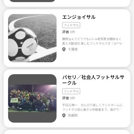
の他ご質問あれば を添えてメッセージくださ
さんいますので、 社会人の仲間作りにもぜ
てもらえないなど一緒に真面目に練習を行っ
以上の参加を見込んでいただきます。個サル感
い! fridays.futsal@gmail.com よろしくお願い
ひ！ 主に代々木で、フットサルを中心に様々
てくれない人はお断りです。 ・あくまでフッ
覚での参加はご遠慮願います。 ５．料金 ・体
します^^
なスポーツをしています。 《私たちのフット
トサルが目的です。出会い目的の人はＮＧで
育館：500円 ・ジェクサー大宮：1000円 ・an
エンジョイサル
サルが長く続いているの理由は3つありま
す、ここではなく飲み会サークルなどへ行って
elfutParkさいたま与野：1500円 ６．その他
す！》 【1、女性や初心者でも参加しやすいで
下さい。 ・マナーや連絡事を守れない人はご
・チーム内親睦会も行います（現在未成年メ
す。】 女性や初心者に配慮して、チーム分け
フットサル
遠慮下さい。 ・他チームさんとのトラブルを
ンバーも所属しているため、教育上の観点か
や力配分されているので、安心して参加でき
避ける為、チームのかけもちはご遠慮下さ
ら飲み会は行いませんが、ノンアルコールの
評価
0件
ます。 【2、お一人での参加も安心です。】 社
い。 【サークル設立の想い】 フットサル未経
食事会は検討しております。）。 ＜注意点＞
会人で、色んな職種の方が集まっていて、お
験者がスタートできるチームづくりを心がけ
勝敗なんてどうでもいいw老若男女関係なく
・体育館の場合、靴底が飴色のフラットソー
一人で参加される方も多いので安心です。そし
ます。 そしてなにより、スポーツが苦手な人
素人大歓迎の 楽しむフットサルです！(o^^o)
ルのシューズ必須になります（イボイボのト
て、お友だちが作りやすいです。 【3、参加費
でも楽しめる場にしたいです。 ★体験参加も
フットサル後アフターあり(๑･̑◡･̑๑) ガチでは
レシューは使用不可です）。 ・初心者中心の
千葉県
が安いので、たくさん参加できます。】 フッ
ＯＫです、分からない事はいつでもお問い合わ
なく 雰囲気は常に笑いありで 女子がボール持
チームですので、ゲームの際はボディコンタ
トサルの他にも、バレー、ボルダリング、バス
せ下さい。
った時はディフェンダーが道を作るくらいゆ
クトや至近距離での強シュートNGはもちろん
ケ、バドミントン、ドッジボールなどのスポー
るい感じです！ 交友関係増やしたい人 運動不
ですが、特に女性に対して球際で激しくぶつ
ツをやっていますが、どれも参加費500円から
足な人是非来てください！ コート代は 参加人
かることの無いようにして下さい（この部分
参加出来ます。 スポーツ、屋内外イベント、
数で割る感じですのでご了承ください！ 【サ
は特に厳しく管理しております。再三の注意に
季節のイベントなど参加費500～1000円から
ークル設立の想い】 素人や女性も楽しみなが
対しても改めない場合はその場で退場させ、
パセリ／社会人フットサルサ
参加出来ます。参加費が安く、たくさん参加し
らプレーできるように 身体を張って強く当た
以降の参加をお断りします。違反行為での途中
ークル
やすいのも人気の理由です。 もちろん、スポ
ったり 強いシュートは禁止してます！
退場による料金の返却は致しかねます）。 ・
ーツ経験者の方も大歓迎です！ ご連絡いただ
スポーツ眼鏡以外の眼鏡の着用は禁止としま
フットサル
いた方には、詳しい内容等の情報案内いたし
す。 （どのフットサルコートでも禁止されて
ます☆ 気軽にご連絡ください。 【参加の流
評価
0件
いる内容です。） ・当チームは「フットサル
れ】 募集の内容を読んでいただいたらお手数
チーム」になります。「ミニサッカーチーム」
平日21時～ のんびり楽しくアットホームに
ですが、下記を添えてご連絡お願いします。
ではございませんので、ドリブルばかりでパ
フットサル初心者から中級者まで、皆がワイ
・お名前 ・年齢 ・性別 入力いただけると、大
スを繋がない、ひたすら縦、縦、縦のような
ワイ楽しくボールを蹴れる場を提供（？）し
変ありがたいです。 ↓↓ 「送信」ボタンを押
京都府
プレーは行わないで下さい。 ・中学生以下の
ています。 初心者には希望に応じて個別メニ
してください。 ↓↓ 応募完了です。お返事を
方の参加は親の承諾を得ることが条件としま
ューでボールの蹴り方などの超基礎練習から
お待ちください。 お問い合わせもお気軽にご
す。 ☆興味ございましたらご連絡をお願いし
レクチャーしています。 希望者がいれば、
連絡ください。 この度は、掲示板をご覧いた
ます☆ 【サークル設立の想い】 チーム戦術を
「女子だけ」「初心者だけ」で基礎練習会も
だきまして、ありがとうございます！ ご参加
活用しながら、初心者でもボールを繋ぐフッ