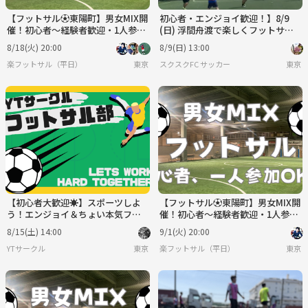
【フットサル⚽東陽町】男女MIX開
初心者・エンジョイ歓迎！】8/9
催！初心者〜経験者歓迎・1人参加
(日) 浮間舟渡で楽しくフットサ
OK♪室内人工芝！
ル！⚽️
8/18(火) 20:00
8/9(日) 13:00
楽フットサル（平日）
東京
スクスクFC サッカー
東京
【初心者大歓迎☀️】スポーツしよ
【フットサル⚽東陽町】男女MIX開
う！エンジョイ＆ちょい本気フッ
催！初心者〜経験者歓迎・1人参加
トサル⚽️
OK♪室内人工芝！
8/15(土) 14:00
9/1(火) 20:00
YTサークル
東京
楽フットサル（平日）
東京