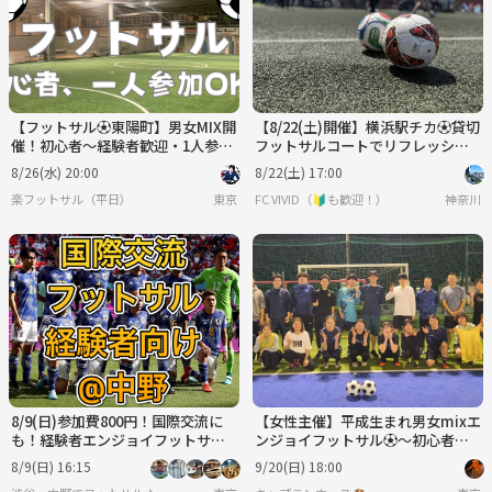
【フットサル⚽東陽町】男女MIX開
【8/22(土)開催】横浜駅チカ⚽貸切
催！初心者〜経験者歓迎・1人参加
フットサルコートでリフレッシ
OK♪室内人工芝！
ュ！初心者・おひとり様大歓迎！
8/26(水) 20:00
8/22(土) 17:00
楽フットサル（平日）
東京
FC VIVID（🔰も歓迎！）
神奈川
8/9(日)参加費800円！国際交流に
【女性主催】平成生まれ男女mixエ
も！経験者エンジョイフットサル
ンジョイフットサル⚽️〜初心者も
@中野
ブランクありも集まれ9/20（日）1
8/9(日) 16:15
9/20(日) 18:00
8:00王子🚉〜