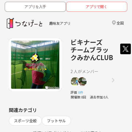
アプリを入手
アプリで開く
全国
趣味友アプリ
ビキナーズ
チームブラッ
クみかんCLUB
2 人がメンバー
評価
0件
開催数 0回
過去参加 0人
関連カテゴリ
スポーツ全般
フットサル