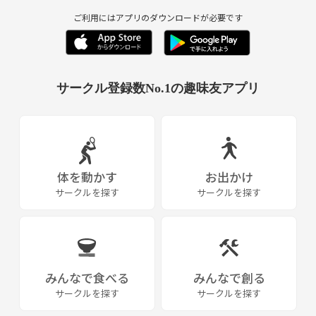
ご利用にはアプリのダウンロードが必要です
▽練習内容▽
前半; 基本的なパス・ドリブル・シュート等の練習を行います。
サークル登録数No.1の趣味友アプリ
後半; ゲームをしたりルールを覚えたりします。
※チームの代表が皆さんに教えたり流れを指示したりする予定です。
（＊しかしこのチームの代表もあくまで遊び程度の経験しかありません
ので、複雑な練習はやるつもりはありません。未経験者の人が少しづつ
体を動かす
お出かけ
慣れていく為の練習を毎回行う予定です）
サークルを探す
サークルを探す
★体験参加もＯＫです、分からない事はいつでもお問い合わせ下さい。
＜◎記念すべき第一回目の日程◎＞
みんなで食べる
みんなで創る
12月14日（金曜）19～21時です
サークルを探す
サークルを探す