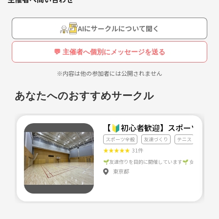
☆どんなチーム？☆
スポーツ経験が無い人でもゼロから楽しくフットサルを始められる場に
AIにサークルについて聞く
します。
💬 主催者へ個別にメッセージを送る
未経験者が集い楽しめるチームです
※内容は他の参加者には公開されません
このチームの副代表はスポーツ経験が一切無い女性が務めます、なの
で同じように運動が苦手な女性も遠慮無くご参加下さい(^_^)
あなたへのおすすめサークル
☆このチームの目的☆
【🔰初心者歓迎】スポーツクラ
フットサルを通して運動不足解消、ストレス発散！
スポーツ全般
友達づくり
テニス
★
★
★
★
★
31件
◇募集対象者は下記の方に限ります◇
東京都
・フットサル（サッカーも含む）未経験
・24歳以上～45歳以下の社会人男女
・運動経験ゼロに近い女性へ配慮ができる人