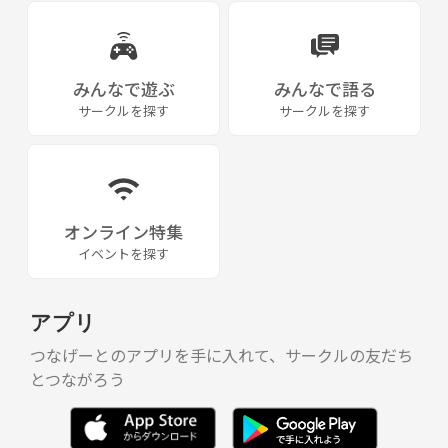
チームの出欠やお金の管理は副代表が行います。
みんなで遊ぶ
みんなで語る
＜注意・お断り事項＞
サークルを探す
サークルを探す
・こちらの指示に従ってもらえないなど一緒に真面目に練習を行ってく
れない人はお断りです。
・あくまでフットサルが目的です。出会い目的の人はＮＧです、ここで
オンライン特集
はなく飲み会サークルなどへ行って下さい。
イベントを探す
・マナーや連絡事を守れない人はご遠慮下さい。
アプリ
・他チームさんとのトラブルを避ける為、チームのかけもちはご遠慮下
さい。
つなげーとのアプリを手に入れて、サークルの友だち
とつながろう
【サークル設立の想い】
フットサル未経験者がスタートできるチームづくりを心がけます。