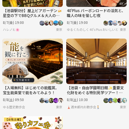
【池袋駅0分】屋上ビアガーデン🍻
40'Plus バーボンロードの活気と、
星空の下でBBQグルメ＆大人の遊
職人の味を愉しむ夜
びでワイワイ楽しもう！【20代後
8/7(金) 19:00
8/7(金) 19:00
半〜50代前半】
ハレノヒ🌸
東京
ゆるくたのしく 40’s Plus お
東京
【入場無料】はじめての能鑑賞。
【池袋・自由学園明日館✨重要文
宝生能楽堂で能をみてみよう！
化財をめぐる特別見学ツアー！建
築好き歓迎／
8/8(土) 09:50
8/8(土) 10:30
ゆる歴史散歩会
東京
🗼週末都内お散歩会🚶
東京