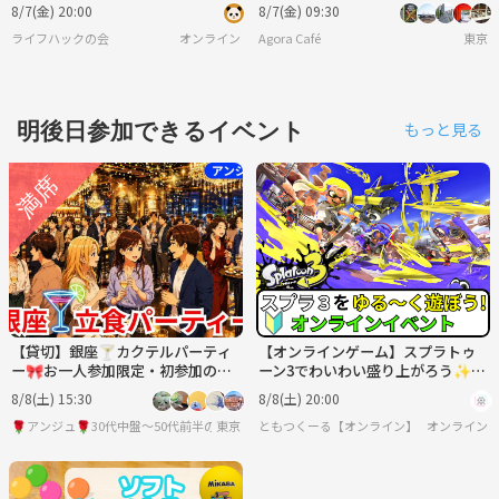
裁判所
8/7(金) 20:00
8/7(金) 09:30
ライフハックの会
オンライン
Agora Café
東京
明後日参加できるイベント
もっと見る
【貸切】銀座🍸カクテルパーティ
【オンラインゲーム】スプラトゥ
ー🎀お一人参加限定・初参加の方
ーン3でわいわい盛り上がろう✨
大歓迎😀30代中盤～40代の方限定
【🔰ゲーム初心者歓迎】
8/8(土) 15:30
8/8(土) 20:00
🌹アンジュ🌹30代中盤～50代前半の友達作りサークル
東京
ともつくーる【オンライン】
オンライン