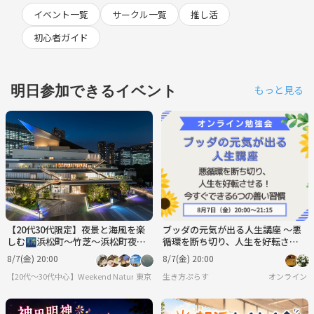
イベント一覧
サークル一覧
推し活
初心者ガイド
明日参加できるイベント
もっと見る
【20代30代限定】夜景と海風を楽
ブッダの元気が出る人生講座 ～悪
しむ🌃浜松町〜竹芝〜浜松町夜散
循環を断ち切り、人生を好転させ
歩交流会✨
る！ 今すぐできる6つの善い習
8/7(金) 20:00
8/7(金) 20:00
慣～
【20代〜30代中心】Weekend Nature
東京
生き方ぷらす
オンライン