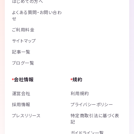
はじめての方へ
よくある質問・お問い合わ
せ
ご利用料金
サイトマップ
記事一覧
ブログ一覧
会社情報
規約
運営会社
利用規約
採用情報
プライバシーポリシー
プレスリリース
特定商取引法に基づく表
記
ガイドライン一覧