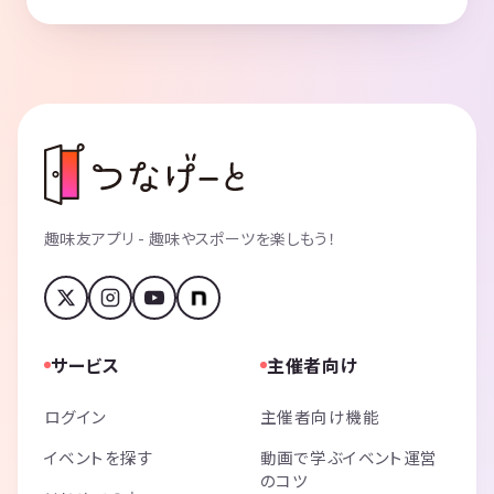
趣味友アプリ - 趣味やスポーツを楽しもう！
サービス
主催者向け
ログイン
主催者向け機能
イベントを探す
動画で学ぶイベント運営
のコツ