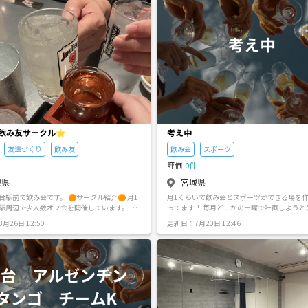
！老若男女問わずすでに80名程度のメンバー
ております。
台飲み友サークル⭐️
考え中
友達づくり
飲み友
飲み会
スポーツ
件
評価
0件
城県
宮城県
飲み会です。 🟠サークル紹介🟠 月1
月1くらいで飲み会とスポーツができる場を
駅周辺で少人数オフ会を開催しています。 飲
ってます！ 毎月どこかの土曜で計画しようと
インにゆるっと楽しく交流するサークルで
す！
月26日 12:50
更新日：7月20日 12:46
しい友達を作りたい方、飲み会が好きな方はお
&フォローをよろしくお願いします😊 初参
知りの方にはできるだけ話しかけるようにし
で安心してください。 最近できたばかりの
して」が多いサークルなので話しかけやすい
ていきます。 少人数でも賑やかに楽しめる空
していますのでよろしくお願いします。 お店
参加者にのみお知らせします。 ご興味のあ