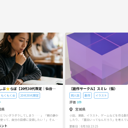
しぶ⭐︎らぼ【20代30代限定｜仙台・
【創作サークル】スミレ（仮）
もくもく会】
もくもく会
20代30代限定
同人誌
創作
イラスト
件
評価
0件
城県
宮城県
とついダラダラしてしまう……」 「朝の静か
小説、漫画、イラスト、ゲームなどを作る創
使って、自分の目標に没頭したい！」 そんな
したり、「面白いってなんだろう」を考えて
30代のための、 黙々と作業・勉強に集中する
サークルです。 最大5人程度を予定しています。 
ベント
更新日：8月3日 23:25