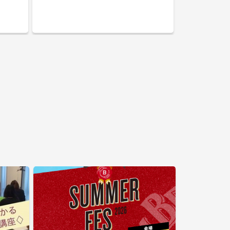
分から始
いけど滑るの好き」な初級〜中級の社会人が中心で
わかって
す。一人参加・女性も気軽にどうぞ🙌現地集合/相乗り
メッセー
どっちも歓迎。20代後半〜30代メイン、少人数でまっ
たり派が多めです。勧誘・営業NGです。
ので……
だと思
動をして
して「面
目的で
ったり仙
などがで
/映画鑑
たりイベ
【活