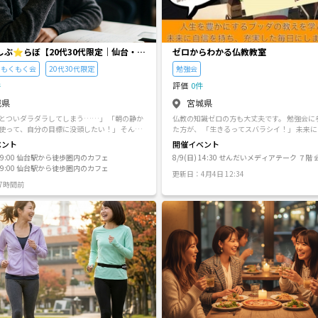
うに頑張っている仲間と同じ空間で、集中し
きる場所を作りたい！」と思い、このサーク
。 一人ではなかなか続かない勉強
なの「静かなエネルギー」があればグッと捗
す。同じように試験勉強をしている方はもち
しぶ⭐︎らぼ【20代30代限定｜仙台・朝
ゼロからわかる仏教教室
の時間を有効に使いたい方も大歓迎です！ ぜ
くもく会】
、静かで心地よい朝の「集中タイム」を作り
もくもく会
20代30代限定
勉強会
✨ 初参加・お一人でのご参加もお気軽にご応
件
評価
0件
い！
城県
宮城県
とついダラダラしてしまう……」 「朝の静か
仏教の知識ゼロの方も大丈夫です。 勉強会に参加され
使って、自分の目標に没頭したい！」 そんな
た方が、 「生きるってスバラシイ！」 未来
30代のための、 黙々と作業・勉強に集中するサ
って生きて頂けるように、 と話しています！ 葬式や法
ベント
開催イベント
ーしぶ⭐︎らぼ」です！ 「Immersive（没
事で読まれる「お経」は、 お釈迦様が、当時
月) 9:00 仙台駅から徒歩圏内のカフェ
8/9(日) 14:30 せんだいメディアテーク ７階
深く浸る）」という名の通り、お互いに過度
悩みに対し、 「その悩みの原因はこうだよ」
木) 9:00 仙台駅から徒歩圏内のカフェ
せず、各自の課題に「いまーしぶ（没頭）」
れば、苦しみを解決して幸せになれるのだよ」
更新日：4月4日 12:34
空間を目指しています。 💡 こんな方にお
られた説法の記録なのです。 昔も今も、インドも日本
7時間前
 ▪︎資格試験や勉強、読書、仕事の作業を進め
も、人間の悩みの本質は変わりません。 「努力してい
るのにちっとも報われないのですが…」 「怒
力がほしい ▪︎朝の時間を有効活用し
自分が我ながらイヤになりました…」 「自分
日をスタートさせたい ▪︎20代・30代の
てくれる人がどこにもいないんです…」 「大
同じ空間でモチベーションを高め合いたい ☕
事故で突然失って立ち直れません…」 「何の
タイムスケジュール例（90分の場合） 00:0
って生きるのかが分からなくなりました…」 そんな現
:10｜集合・自己紹介 （軽く「今日やるコト」を
代人にこそ、お釈迦様(ブッダ)の教えが必要
0:10〜01:20｜もくもくタイム
います。 勉強会では、難しい漢字ばかりで書かれたお
） （スマホを置いて、自分の作業・勉強に没頭
経の内容を、 １回９０分にまとめ、身近な話
て、分かり易さを モットーにお届けしていま
」を報告してサクッと解散！） ※会話は最初
介と最後の振り返り程度で、作業中は静かに