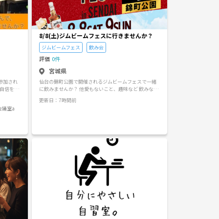
8/8(土)ジムビームフェスに行きませんか？
ジムビームフェス
飲み会
評価
0件
宮城県
仙台の錦町公園で開催されるジムビームフェスで一緒
に自信をも
に飲みませんか？ 他愛もないこと、趣味など 飲みなが
ら楽しくお話しましょう😊 プライベートに関すること
更新日：7時間前
の人達の
はなしでお願いします 男女問わず気軽にメッセージく
 会議室a
 「こうす
れると嬉しいです
 と教え
りっぽい
を分かっ
切な人を
為に頑張
とされて
題を通し
す。