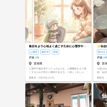
ましょう
——————【”最後までお読みいただきありがとうござ
が在籍し
いました！”】————————[終] 関連カテゴリー…芸
術・アート、小説、デザイン
毎日をより心地よく過ごすために心理学や脳
⭐️仙
科学を一緒に楽しく学び合いませんか？
心理学
脳科学
宮城
飲み会
評価
0件
評価
0
宮城県
宮
心理学や脳科学やコミュ力などを、人間関係をより良
今回は仙台駅前で
くするための学びに興味がある方、と楽しくおしゃべ
回、仙台
りできる場にしたいです。 東京などでは盛んですが、
み会をメ
更新日：4月29日 16:25
更新日：3
宮城にはなかったのでサークルを作りました。 よろし
す。 新
くお願いします🙇
気に入り
加、人見
てますの
「初めま
工夫をし
間を目指
等の詳細は