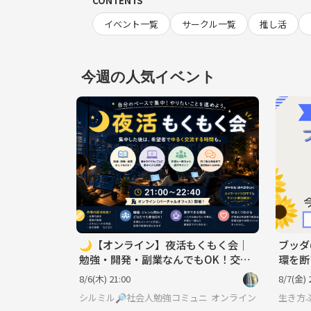
CONTENTS
イベント一覧
サークル一覧
推し活
今週の人気イベント
🌙【オンライン】夜活もくもく会｜
ブッダ
勉強・開発・副業なんでもOK！交流
環を断
会あり
今す
8/6(木) 21:00
8/7(金) 
シルミル🔎社会人勉強コミュニティ
オンライン
生き方