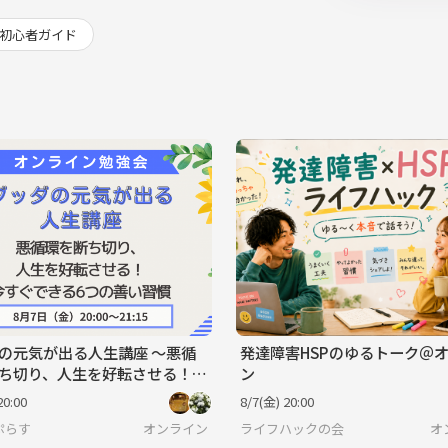
初心者ガイド
の元気が出る人生講座 ～悪循
発達障害HSPのゆるトーク＠
ち切り、人生を好転させる！
ン
ぐできる6つの善い習慣～
20:00
8/7(金) 20:00
ぷらす
オンライン
ライフハックの会
オ