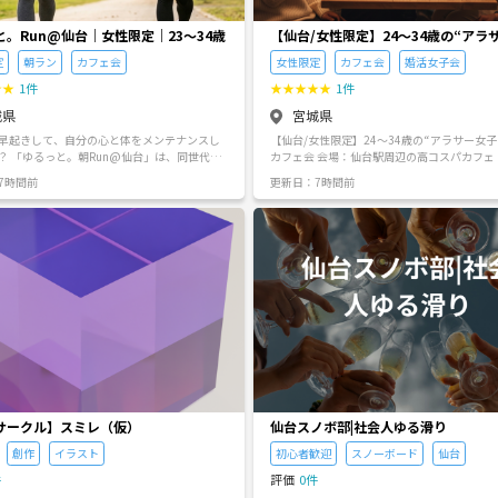
お願い（禁止事項）
ークルは、純粋に自分の作業や勉強に集中する
と。Run@仙台｜女性限定｜23〜34歳
【仙台/女性限定】24〜34歳の“アラ
です。 ▪︎参加される皆様に安心して過ごして
ため、以下の行為は固くお断り（NG）してお
子”限定🍰カフェ会
定
朝ラン
カフェ会
女性限定
カフェ会
婚活女子会
教の布教・勧誘活動 •ネットワークビジネ
マルチ商法の勧誘 •保険・投資などの各種
★
★
1件
★
★
★
★
★
1件
パや引き抜きなど参加者
城県
宮城県
感じる行為 ※万が一これらの目的での参加や
が発覚した場合は、即時退出および今後のご
早起きして、自分の心と体をメンテナンスし
【仙台/女性限定】24〜34歳の“アラサー女子
せていただきます。 💬 主催者より はじ
、同世代女
カフェ会 会場：仙台駅周辺の高コスパカフェ スター
！主催者の伊藤です。 私自身、12月に大切な
る、仙台一ハードルの低いランニングイベン
ト： 朝の会☀️7:30〜 夜の会🌙19:30〜 内容：
7時間前
更新日：7時間前
えているのですが、どうしても一人だと集中
女子会⭐︎ 接客や営業など“人と関わる仕事”
てしまったりダラダラしてしまったりするこ
い込むことはしません。 今の自分を支えてく
り、 気楽に話してリフレッシュする会 ⭐︎婚
 「同じように頑張っている仲間
「健康な体」に感謝しながら、心地よく体を
⭐︎ 恋愛や結婚をテーマにした会 がんばるアラサー世代
間で、集中して勉強できる場所を作りた
が、美味しいご飯を囲んで本音トーク＆リフ
思い、このサークルを立ち上げました。 一人
という最高の自己肯定感を、みんなでシェア
ュ。 おひとり参加も大歓迎！ ---------------------- いつも頑
なか続かない勉強も、みんなの「静かなエネ
褒美として、その後
張るみなさん、たまには心もお腹もホッとで
があればグッと捗るはずです。同じように試
ーや朝食を味わう時間は、格別の贅沢です。
なカフェタイムを過ごしませんか？ ◆サークルの特徴
している方はもちろん、朝の時間を有効に使
ケジュール • 09:00 集合（仙台駅を予定） •
◆ ・24〜34歳＆女性限定ならではの共通点
す！ ぜひ一緒に、静かで心地よい
5 準備運動＆ゆるラン （おしゃべりできるペース
然と本音トークが盛り上がる！ ・コスパよく
中タイム」を作りましょう✨ 初参加・お一人
0分） • 09:45 カフェタイム☕️ （近くのカフェ
ご飯でリフレッシュ🍴 ・職場や家庭以外の
加もお気軽にご応募ください！
シュ！） • 10:30 現地解散 ※「午後から予
がりができる！ ---------------------- ◆当日の流れ◆ ①現地
」という方の途中解散もOKです！ ※雨天時は
にて受付＆ウェルカムトーク ②カフェ会スタ
フェのみ。前日20時には判断しご連絡差し上
己紹介＆アイスブレイク ③ フリートーク＆
ク ④締め・現地解散 1時間〜1時間半をみて
気味の方 • 朝の時間を有効活用して、自己肯
---------------------- 🌱サークルの雰囲気 ・初参加＆おひと
サークル】スミレ（仮）
仙台スノボ部|社会人ゆる滑り
げたい方 • 「これからもっと自分を良くして
り参加の方ばかりで安心です！スタッフも同
創作
イラスト
初心者歓迎
スノーボード
仙台
」という前向きな仲間が欲しい方 ■参加費
でサポート体制〇 ・「同世代だけ」「仕事あ
込費 •ご自身の飲食代 ■主催者より 仕事の
共感」…明日への元気が生まれる交流型ゆる
件
評価
0件
ストレスは全部置いてきて、一人の女性とし
・参加メリットはここ！ - 本音で話せる新しい友達がで