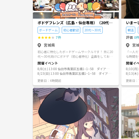
「同じよ
て勉強で
ルを立ち上げました
も、みん
るはずで
ボドゲフレンズ（広島・仙台専用）（20代〜
いまー
ろん、朝
30代の初心者ボドゲ特化サークル）Plannin
活・も
ひ一緒に
ボードゲーム
初心者歓迎
20代〜30代
朝活
ましょう
g agentグループサークル
★
★
★
★
★
7件
評価
0
募くださ
宮城県
宮
初心者に特化したボードゲームサークルです！ 主に20
「一人だ
代〜30代向けにボドゲ（初心者特化）企画をしており
な時間を
ます！ こちらのアカウントでは広島と仙台のボドゲイ
20代・
開催イベント
開催イ
ベントを募集しております。 ボドゲを行っている背景
ークル 「いま
8/8(土) 13:00 仙台市青葉区五橋1−1−58 ダイアパ
8/10(
として、一番自然な会話で打ち解けやすいものが ボー
頭する・
レス仙台中央 9階911号室（ブラウ会議室）
8/23(日) 13:00 仙台市青葉区五橋1−1−58 ダイアパ
8/13(
ドゲームのため、友達作りに最適だからです♪ 会話の
な干渉は
レス仙台中央 9階911号室（ブラウ会議室）
楽しみながら気軽にボドゲを楽しみたい方にはとても
する心地よい
更新日：4時間前
更新日：
向いているサークルです！ 逆に重ゲーなどの難しいボ
すすめ！
ドゲを行いたい方には少し物足りなさを感じると思い
たい ▪︎一人だとスマホを見たりサボったりしてしまう
ますので予めご了承くださいませ🙇‍♂️ 🔹注事事項 マル
ので、適度な強制
チ勧誘や宗教勧誘に加えて、 イベント主催者様の参加
て、充実した1
はトラブル防止のため参加厳禁となります。 いつもイ
同世代と
ベント主催者や関係者の参加を見つけた方は代表者ま
活動内容・
でご報告をいただき、ありがとうございます。
0〜00
宣言してスタート！） 0
（70分
します） 01:20〜01:30｜振り返り・解散 （「今日で
きたこと
の自己紹