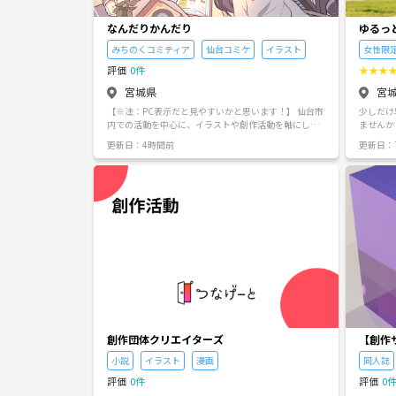
集中します。 ⚠️ 参加にあたっての
▪︎当サ
なんだりかんだり
ゆるっ
ための場
いただく
みちのくコミティア
仙台コミケ
イラスト
女性限
ります。 ・宗
ス（MLM）や
評価
0件
★
★
★
営業・販売行為 •その他、ナン
宮城県
宮
が不快に
勧誘行為
【※注：PC表示だと見やすいかと思います！】 仙台市
少しだけ
参加をお断りさ
内での活動を中心に、イラストや創作活動を軸にしつ
ませんか？ 「ゆるっと。朝Run@仙台」は
めまして
つ様々な活動を楽しむサークルです！ 対面では週1回
性が集ま
更新日：4時間前
更新日：
試験を控
程の頻度でグループトークや自習などを行っていま
トです。 ■このイベントで大切にしたいこと ハードに
を切らし
す。Discordを用いた雑談なども行っています。 □開催
走って追
とに悩んでいました。
日 8/2、8/9、8/23、8/30：13:00 - 14:30 ※メンバ
れている
と同じ空
ー申請、イベントへの参加の際は代表まで一言お願い
動かす。 走り終わった後の「今日もいいスタートが切
い！」と
します ▢開催場所 宮城県仙台市青葉区中央2丁目6−1
れた！」
ではなか
カフェ・ベローチェ 仙台名掛丁店 普段はゆるく交流し
しましょう✨ 頑張った自分へのご
ルギー」
ながら創作を楽しみ、希望者でみちのくコミティアや
のコーヒ
験勉強を
仙台コミケに参加することを予定しています('ω')ノ 仙
■当日のス
いたい方も大歓迎で
台駅西口周辺（カフェ・ベローチェ 仙台名掛丁店／イ
09:0
朝の「集
ベントスペース etc.）が主な活動場所です！ 20~30代
で30〜4
でのご参
で 創作が好きな方、交流も楽しみたい方、対面活動を
でリフレッ
楽しみたい方で集まってグループトークをする時間を
定がある
作っています。 問題の解決にはならなくても、創作
中止かカ
（など）の悩みや課題を話せるひと時になればと思っ
げます。 ■こんな方におすすめ • 23〜34歳の女性 • 少
ています(*´ω｀*) ・創作を続けるための居場所を持ち
しお疲れ
創作団体クリエイターズ
【創作
たい。 ・一人も好きだけど、人との繋がりも持ちた
定感を上
小説
イラスト
漫画
同人誌
い。 ・目標を持った作品づくりがしたい。 そんな方と
いきたい！
気軽に話せる、いられる場所を作っていければと思っ
• イベント申
評価
0件
評価
0
ています。 「雑談や相談だけの日」もあれば「展示会
肩書きや