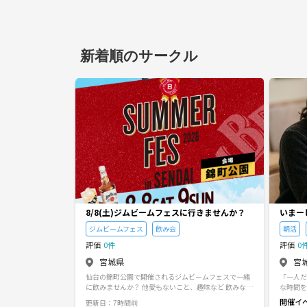
新着順のサークル
8/8(土)ジムビームフェスに行きませんか？
いまー
朝活・
ジムビームフェス
飲み会
朝活
評価
0件
評価
0
宮城県
宮
仙台の錦町公園で開催されるジムビームフェスで一緒
「一人だ
に飲みませんか？ 他愛もないこと、趣味など 飲みなが
な時間を
ら楽しくお話しましょう😊 プライベートに関すること
20代・
開催イ
更新日：7時間前