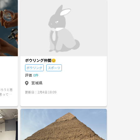
ボウリング仲間😊
ボウリング
スポーツ
評価
0件
宮城県
作ろうと思
更新日：2月4日 18:09
思ってま