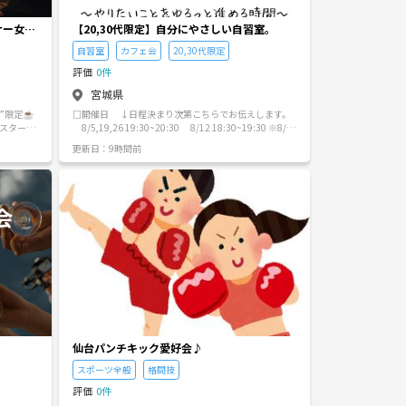
サー女
【20,30代限定】自分にやさしい自習室。
自習室
カフェ会
20,30代限定
評価
0件
宮城県
”限定☕️
□開催日 ↓日程決まり次第こちらでお伝えします。
8/5,19,26 19:30~20:30 8/12 18:30~19:30 ※8/1
 ⭐︎営業
2はMILLSが20:00で閉店のため、 時間をずらしました
更新日：9時間前
の方が集ま
（8/5時点） 20,30代限定で 平日夜(19:30-20:30)の1
活女子会
時間を使ってそれぞれ進めたい作業を持ち寄ってゆる
っと進める時間になります^_^ 場所は仙台駅東口周辺
レッシ
のカフェ（ベローチェ仙台駅東口駅前店、MILLS et
c...）を予定しています。 ex）読書、資格勉強、スケジ
きる特別
ュール整理、 資料作成、パズル雑誌をひたすら解
くなどうるさくなければなんでもOK！ ガチの勉強会は
だから、自
緊張するけど 誰かがいる空間で少しだけ集中したい。
美味しい
そんな方のための場所です。 ​人見知りさんも大歓迎。
新しいつな
無理な交流はないので、お気軽にどうぞ( ´∀｀) 【み
んなが心地よく過ごすためのゆるいお約束】 ​当サーク
ート！自
ルは、それぞれが自分の時間を大切にすることを目的
テーマトー
としています。 以下の点にご理解とご協力をお願いい
おります。
たします。 ■​飲食代は各自実費です カフェ等での開催
となりますので、ご自身の飲食代は各自でお支払いを
仙台パンチキック愛好会♪
年代女性
お願いします。 ■​周りへの配慮をお願いします 過度な
スポーツ全般
格闘技
るあるで
筆記音やタイピング音、イヤホンからの音漏れ、オン
イベント
ライン会議など、周りの方が集中できなくなる行為は
評価
0件
ご遠慮ください。 ​■勧誘・営業・ナンパ行為の禁止 宗