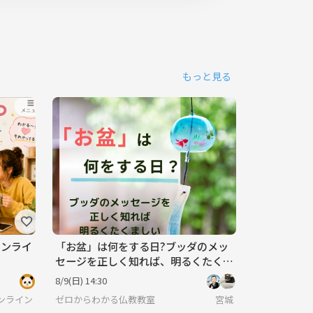
もっと見る
オンライ
「お盆」は何をする日?ブッダのメッ
セージを正しく知れば、明るくたくま
しい人生が拓けます
8/9(日) 14:30
ンライン
ゼロからわかる仏教教室
宮城