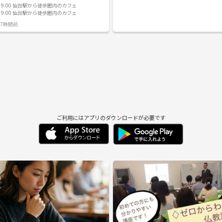
いまーしぶ⭐︎らぼ」です！ 「Immersive
いったサークルだったりグループの運営を自
月) 9:00 仙台駅から徒歩圏内のカフェ
る・深く浸る）」という名の通り、お互いに
めたことが なかなかないので……勝手がよく
木) 9:00 仙台駅から徒歩圏内のカフェ
渉はせず、各自の課題に「いまーしぶ（没
いないところが多いんですが、興味があれば
心地よい空間を目指しています。 💡 こんな
ジしてください～ 【サークル名】 スミレ（仮） 仮で
7時間前
すめ！ ▪︎資格試験や勉強、読書、仕事の作業
付けております。花言葉が小さな幸せだった
ボったりして
見つけていきたい、小さな幸せ 【合言葉】 面白いっ
適度な強制力がほしい ▪︎朝の時間を有効
て、なんだろう 【活動目的】 各々の創作活動を通して
充実した1日をスタートさせたい ▪︎20代・
感じている疑問や「面白いってこういうこと
同世代と同じ空間でモチベーションを高め合い
う」などのお話を共有したり、一緒に創作活
みたり、イベントごとに参加してみたりを通
白いとは何か」を見つけていくことが一番の
してスタート！） 00:10〜01:20｜も
す。 その他、サークルとして同人誌の制作だ
イム（70分） （スマホを置いて、自分の作
台で開催されるコミティアやコミケへの参加
） 01:20〜01:30｜振り返り・
きたらいいな～と考えています。 【活動内容】 創作物
「今日できたこと」を報告してサクッと解
を持ち寄ってのお話/創作に関するお話の共有
※会話は最初の自己紹介と最後の振り返り程度
賞に行ってみる/仙台で開催されるお祭りだっ
ご利用にはアプリのダウンロードが必要です
かに集中します。 ⚠️ 参加にあたっての
ントだったりにみんなで足を運んでみるなどなど 
禁止事項） ▪︎当サークルは、純粋に自分の作
動頻度】 様子を見て活動していきましょう～
に集中するための場です。 ▪︎参加される皆様
て過ごしていただくため、以下の行為は固く
NG）しております。 ・宗教の布教・勧誘活
き抜きなど参加者が不快に感じる行為 ※万が
の目的での参加や勧誘行為が発覚した場合
退出および今後のご参加をお断りさせていた
！主催者の伊
 私自身、12月に大切な試験を控えているので
うしても一人だと集中を切らしてしまったり
してしまったりすることに悩んでいました。