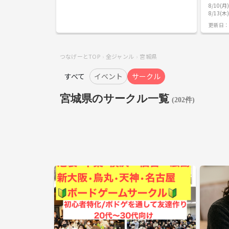
はなしでお願いします 男女問わず気軽にメッセージく
サークル 「
8/10(
れると嬉しいです
（没頭す
8/13(
過度な干
頭）」する
更新日：
方におす
を進めたい ▪︎一人だとスマホを見たりサ
しまうので、
活用して、
つなげーとTOP
全ジャンル
宮城県
30代の
たい ☕ 活動内容・タイムスケジュール例（90分の場
すべて
イベント
サークル
合） 00:00〜00:10｜集合・自己紹介 （軽く「今日や
るコト」を宣言
くもくタ
宮城県のサークル一覧
(202件)
業・勉強に没頭します
解散 （
散！） 
で、作業中は静
お願い（
業や勉強
に安心し
お断り（
動 •ネットワークビジネス（MLM）やマルチ商法の勧
誘 •保険・投資などの各種営業・販売行為 •その他、ナ
ンパや引
一これら
は、即時
だきます。 💬 主催者より はじめまして
藤です。
すが、ど
ダラダラ