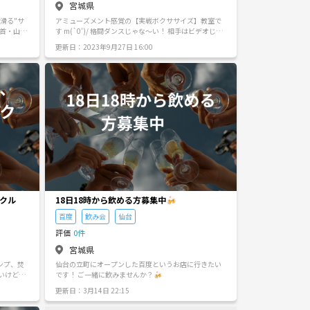
宮城県
教、保険等の勧誘、および他の参加者が嫌がるような
強引な連絡先交換などは固くお断りします。 発覚した
滑る"サ
アミューズメント感覚の【実戦ボクササイズ】教室で
しつこい
場合は、その場で退場・以降の参加をお断りさせてい
首・山形
す m(`0')/ 格闘ダンスじゃな～い！ 相手はビデオじゃ
行為 ・開
ただきます。 ■​キャンセルは早めにご連絡を 少人数
上手くな
な～い！ 実際に1対1でミットを蹴って叩いてストレス
稿 サー
（最大4人）の会ですので、もしお仕事などで来られな
更新日：2023年9月27日 16:00
中心で
発散！ そんな風に楽しめる実戦ボクササイズがあるん
営側の指
くなった場合は、お早めにアプリからメッセージを送
合/相乗り
ですよ v(^o^)v ●親子で一緒に参加が可能！もちろん
様として
っていただきますようお願いします。 ■​適度な距離感
人数でまっ
お独りでも参加可能です！ ●テレビのバラエティのよ
りする場
で 「ひとりで集中したい日」もあれば「少しだけ話し
うなスパーリングもやっちゃいます！ ・やっぱ楽しい
たい日」もあると思います。 お互いの空気感を尊重
が１番！ →皆でワイワイ楽しみながら身も心も完全燃
 気軽に
し、無理に距離を詰めすぎない「大人の距離感」で楽
焼できます。 ・各クラス別に練習！ →初心者と経験者
しみましょう。 【補足】 □当日は開始時刻30分程前に
に分けて練習するのでみんな安心です。 ・身軽な身体
席の場所などをご連絡します。 □参加費無料（各自の
を形成！ →娯楽の中でも本格的な戦闘力や護身術が身
飲食代のみ） □前日までに応募が0件の場合は中止に
に付きます。 ・サークルならではの低料金！ 会員は1
なります。 ※こちらの会は静かな雰囲気の中でそれぞ
回1人当り200円程度から！ ・ライトユーザーならお高
れが集中して自習に取り組めるように 毎回最大人数4
いジムに行くよりとっても合理的です！ ・さぁ貴方も
人（主催者の私1人含め）に制限しております！ その
「蝶のように舞い蜂のように刺す」そんな強さを目指
ため気になる方はお早めに私へご連絡いただけますと
してみませんか？ 【仙台パンチキック愛好会】since2
幸いです(_ _)
016 心技体より「知徳体」を重視 強くなるだけが能じ
ゃな～い 笑顔になるのも目的のサークルです。 詳しく
クル
18日18時から飲める方募集中🍻
はホームページをご覧くださいませ (^^♪ 【サークル
百度
飲み会
仙台
設立の想い】 キックボクシングを中心に、格闘技系ス
ポーツを誰でも気軽に和気あいあいと皆で楽しむもの
評価
0件
として広めるとともに、自分たちも継続して参加でき
宮城県
る環境を維持し、末永く心身ともに健康増進の一環と
して活動していきたい。
ンプ、焚
仙台の立町にオープンした百度というお店に行きたい
いけど、
です！ ご一緒に飲みませんか？🍻
人でする
更新日：3月14日 22:15
んな人たち