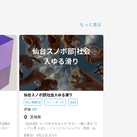
もっと見る
仙台スノボ部|社会人ゆる滑り
Cirvia仙台イ
初心者歓迎
スノーボード
仙台
仙台
交流会
評価
0件
評価
0件
宮城県
宮城県
作活動を
【仙台発】スノボ好き社会人の"ゆるく一緒に滑る"サ
仙台のイベント・交流コミュ
いきたい
ークル⛄ えぼし・ジャングルジャングル・鬼首・山形
｜カフェ会｜朝活
こう
蔵王・夏油など東北のゲレンデを幅広く。「上手くな
気軽に参加できる
更新日：6月21日 20:06
更新日：7月23日 1: