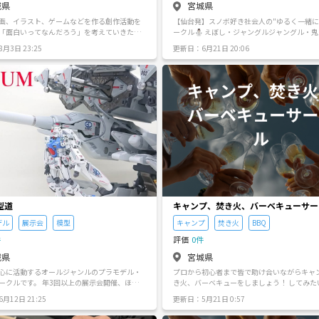
城県
宮城県
ッシュできる時間を一緒に作りましょう！
きる（平均3人！） - ストレスが解放＆エンパワメント
久しぶり…」という方も大歓迎です。 お散歩
体験 ---------------------- ⚠️注意事項⚠️ 下記の行為はご遠慮
画、イラスト、ゲームなどを作る創作活動を
【仙台発】スノボ好き社会人の"ゆるく一緒に
お気軽にご参加くださいね。 皆様とお会いで
ください。 ・勧誘・営業・告知・引き抜き・
「面白いってなんだろう」を考えていきたい
ークル⛄ えぼし・ジャングルジャングル・鬼
を楽しみにしております😌
ナンパ・暴言など ・過度なナンパ行為や迷惑
す。 最大5人程度を予定しています。 こう
蔵王・夏油など東北のゲレンデを幅広く。「
催内容や風景写真、動画のSNS等への無許可投
月3日 23:25
更新日：6月21日 20:06
ークルだったりグループの運営を自分から始
いけど滑るの好き」な初級〜中級の社会人が
クルやイベントの輪を乱す行動をする方、運
が なかなかないので……勝手がよくわかって
す。一人参加・女性も気軽にどうぞ🙌現地集
示に従っていただけない方や運営側が参加者
ころが多いんですが、興味があればメッセー
どっちも歓迎。20代後半〜30代メイン、少
ふさわしくないと判断した方は、参加をお断
ル名】 スミレ（仮） 仮で付
たり派が多めです。勧誘・営業NGです。
合がございます。 ---------------------- ここにしかない安心
ます。花言葉が小さな幸せだったので……見
空間で、明日への元気をチャージしませんか？
小さな幸せ 【合言葉】 面白いって、
ご参加をお待ちしています！
通して感じ
問や「面白いってこういうことだと思う」な
を共有したり、一緒に創作活動をしてみた
ントごとに参加してみたりを通して「面白い
」を見つけていくことが一番の目的です。 そ
ークルとして同人誌の制作だったり仙台で開
コミティアやコミケへの参加などができたら
ます。 【活動内容】 創作物を持ち
お話/創作に関するお話の共有/映画鑑賞に行
型道
キャンプ、焚き火、バーベキューサー
/仙台で開催されるお祭りだったりイベントだ
デル
展示会
模型
キャンプ
焚き火
BBQ
んなで足を運んでみるなどなど 【活動頻
子を見て活動していきましょう～
件
評価
0件
城県
宮城県
心に活動するオールジャンルのプラモデル・
プロから初心者まで皆で助け合いながらキャ
ークルです。 年3回以上の展示会開催、ほぼ毎
き火、バーベキューをしましょう！ してみた
製作懇親会も開催しております。本来なら一
道具を全部揃えるのは… してみたいけど、一
月12日 21:25
更新日：5月21日 0:57
するプラモデル・模型の趣味を仲間と共有し
のは… 一人でしてるけど、さみしいな… そ
ノの交換をしつつ模型ライフを一緒に楽しみ
が集まって活動します！