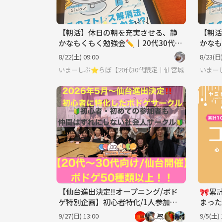
【朝活】休日の朝を充実させる、静
【朝活
かなもくもく勉強会✏️｜20代30代限
かなも
定
定
8/22(土) 09:00
8/23(日)
いまーしぶ⭐︎らぼ【20代30代限定｜仙台・朝活・もく
宮城
いまー
【仙台進出決定‼️オープニング/ボド
🎀累
ゲ特別企画】初心者特化/1人参加が9
まった
割♪仙台でボードゲーム企画
🌿《
9/27(日) 13:00
9/5(土) 