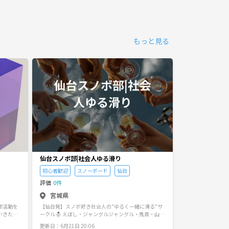
もっと見る
仙台スノボ部|社会人ゆる滑り
Cirvia仙台イ
初心者歓迎
スノーボード
仙台
仙台
交流会
評価
0件
評価
0件
宮城県
宮城県
作活動を
【仙台発】スノボ好き社会人の"ゆるく一緒に滑る"サ
仙台のイベント・交流コミュ
いきたい
ークル⛄ えぼし・ジャングルジャングル・鬼首・山形
｜カフェ会｜朝活
こう
蔵王・夏油など東北のゲレンデを幅広く。「上手くな
気軽に参加できる
更新日：6月21日 20:06
更新日：7月23日 1: