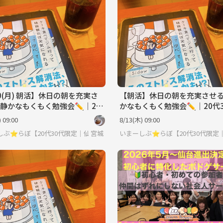
うに頑張っている仲間と同じ空間で、集中し
きる場所を作りたい！」と思い、このサーク
。 一人ではなかなか続かない勉強
なの「静かなエネルギー」があればグッと捗
す。同じように試験勉強をしている方はもち
の時間を有効に使いたい方も大歓迎です！ ぜ
、静かで心地よい朝の「集中タイム」を作り
✨ 初参加・お一人でのご参加もお気軽にご応
い！
10(月) 朝活】休日の朝を充実さ
【朝活】休日の朝を充実させ
静かなもくもく勉強会✏️｜20
かなもくもく勉強会✏️｜20代
代限定
定
 09:00
8/13(木) 09:00
しぶ⭐︎らぼ【20代30代限定｜仙台・朝活・もくもく会】
宮城
いまーしぶ⭐︎らぼ【20代30代限