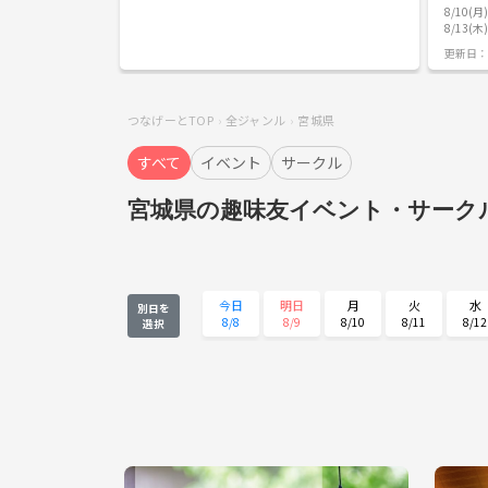
はなしでお願いします 男女問わず気軽にメッセージく
サークル 「
8/10(
れると嬉しいです
（没頭す
8/13(
過度な干
頭）」する
更新日：
方におす
を進めたい ▪︎一人だとスマホを見たりサ
しまうので、
活用して、
つなげーとTOP
全ジャンル
宮城県
30代の
たい ☕ 活動内容・タイムスケジュール例（90分の場
すべて
イベント
サークル
合） 00:00〜00:10｜集合・自己紹介 （軽く「今日や
るコト」を宣言
くもくタ
宮城県の趣味友イベント・サーク
業・勉強に没頭します
解散 （
散！） 
で、作業中は静
お願い（
業や勉強
今日
明日
月
火
水
別日を
に安心し
8/8
8/9
8/10
8/11
8/12
選択
お断り（
動 •ネットワークビジネス（MLM）やマルチ商法の勧
水
木
金
土
日
誘 •保険・投資などの各種営業・販売行為 •その他、ナ
8/26
8/27
8/28
8/29
8/30
ンパや引
一これら
は、即時
だきます。 💬 主催者より はじめまして
藤です。
すが、ど
ダラダラ