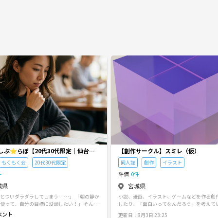
しぶ⭐︎らぼ【20代30代限定｜仙台・
【創作サークル】スミレ（仮）
もくもく会】
もくもく会
20代30代限定
同人誌
創作
イラスト
件
評価
0件
城県
宮城県
とついダラダラしてしまう……」 「朝の静か
小説、漫画、イラスト、ゲームなどを作る創
使って、自分の目標に没頭したい！」 そんな
したり、「面白いってなんだろう」を考えて
30代のための、 黙々と作業・勉強に集中する
サークルです。 最大5人程度を予定しています。 
ベント
更新日：8月3日 23:25