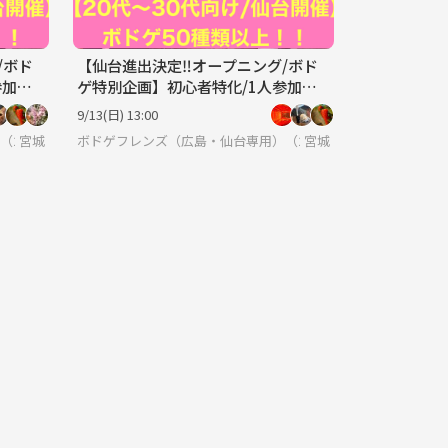
/ボド
【仙台進出決定‼️オープニング/ボド
加が9
ゲ特別企画】初心者特化/1人参加が9
割♪仙台でボードゲーム企画
9/13(日) 13:00
0代〜30代の初心者ボドゲ特化サークル）Planning agentグループサーク
宮城
ボドゲフレンズ（広島・仙台専用）（20代〜30代の初心者ボドゲ特化
宮城