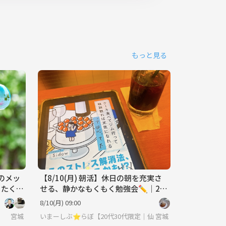
もっと見る
のメッ
【8/10(月) 朝活】休日の朝を充実さ
くたくま
せる、静かなもくもく勉強会✏️｜20
代30代限定
8/10(月) 09:00
宮城
いまーしぶ⭐︎らぼ【20代30代限定｜仙台・朝活・もくもく会】
宮城