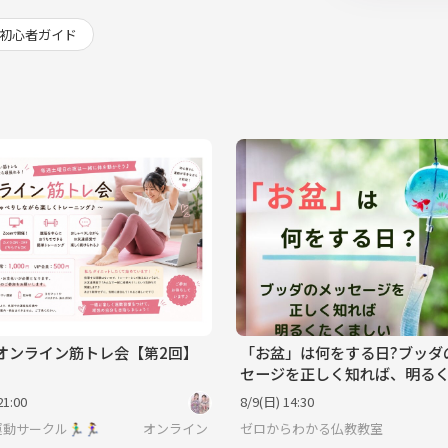
初心者ガイド
 オンライン筋トレ会【第2回】
「お盆」は何をする日?ブッダ
セージを正しく知れば、明る
しい人生が拓けます
21:00
8/9(日) 14:30
動サークル🏃‍♂️🏃‍♀️
オンライン
ゼロからわかる仏教教室