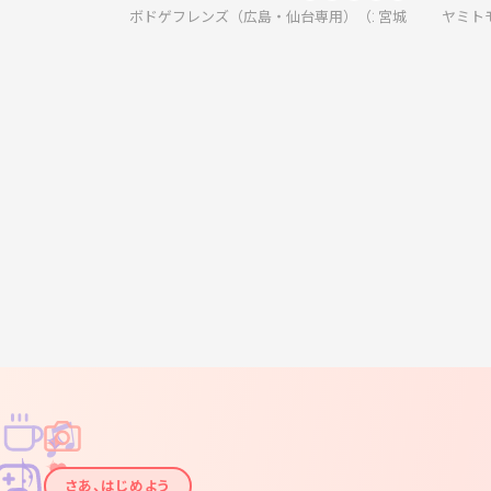
ボドゲフレンズ（広島・仙台専用）（20代〜30代の初心者ボ
宮城
ヤミト
♫
✧
✦
✦
♪
✧
さあ、はじめよう