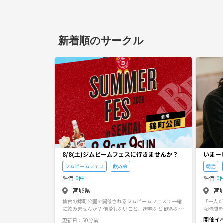
新着順のサークル
8/8(土)ジムビームフェスに行きませんか？
いまー
朝活・
ジムビームフェス
飲み会
朝活
評価
0件
評価
0
宮城県
宮
仙台の錦町公園で開催されるジムビームフェスで一緒
「一人だ
に飲みませんか？ 他愛もないこと、趣味など 飲みなが
な時間を
ら楽しくお話しましょう😊 プライベートに関すること
20代・
開催イ
更新日：50分前