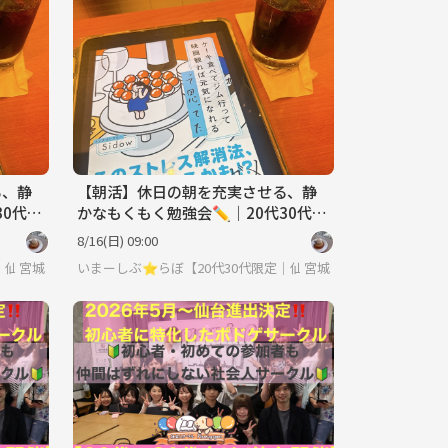
る、静
【朝活】休日の朝を充実させる、静
30代限
かなもくもく勉強会✏️｜20代30代限
定
8/16(日) 09:00
定｜仙台・朝活・もくもく会】
宮城
いまーしぶ⭐︎らぼ【20代30代限定｜仙台・朝活・もくもく会】
宮城