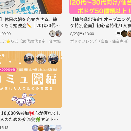
】休日の朝を充実させる、静
【仙台進出決定‼️オープニング
くもく勉強会✏️｜20代30代限
ゲ特別企画】初心者特化/1人参
割♪仙台でボードゲーム企画
 09:00
8/23(日) 13:00
もく会】
しぶ⭐︎らぼ【20代30代限定｜仙台・朝活・もくもく会】
宮城
ボドゲフレンズ（広島・仙台専用）（2
計10,000名参加🎀心が疲れてし
人のための交流会🌿ヤミトモ
20代～60代中心》
16:15