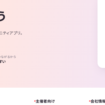
う
ニティアプリ。
つながるから
すい
主催者向け
会社情