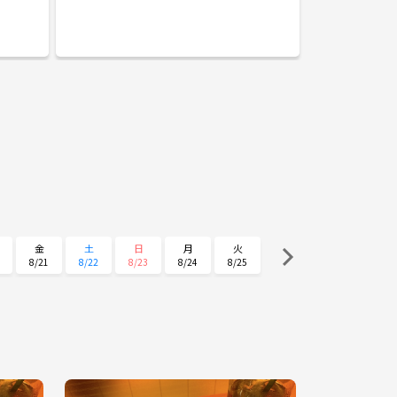
分から始
いけど滑るの好き」な初級〜中級の社会人が中心で
わかって
す。一人参加・女性も気軽にどうぞ🙌現地集合/相乗り
メッセー
どっちも歓迎。20代後半〜30代メイン、少人数でまっ
たり派が多めです。勧誘・営業NGです。
ので……
だと思
動をして
して「面
目的で
ったり仙
などがで
/映画鑑
たりイベ
【活
金
土
日
月
火
8/21
8/22
8/23
8/24
8/25