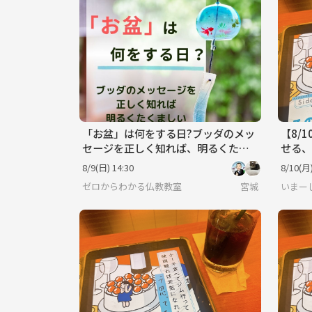
「同じよ
て勉強で
ルを立ち上げました
も、みん
るはずで
ろん、朝
ひ一緒に
ましょう
募くださ
「お盆」は何をする日?ブッダのメッ
【8/
セージを正しく知れば、明るくたく
せる、
ましい人生が拓けます
代30
8/9(日) 14:30
8/10(月)
ゼロからわかる仏教教室
宮城
いまー