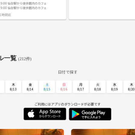
いまーしぶ⭐︎らぼ」です！ 「Immersive
いったサークルだったりグループの運営を自
月) 9:00 仙台駅から徒歩圏内のカフェ
る・深く浸る）」という名の通り、お互いに
めたことが なかなかないので……勝手がよく
木) 9:00 仙台駅から徒歩圏内のカフェ
渉はせず、各自の課題に「いまーしぶ（没
いないところが多いんですが、興味があれば
心地よい空間を目指しています。 💡 こんな
ジしてください～ 【サークル名】 スミレ（仮） 仮で
1時間前
すめ！ ▪︎資格試験や勉強、読書、仕事の作業
付けております。花言葉が小さな幸せだった
ボったりして
見つけていきたい、小さな幸せ 【合言葉】 面白いっ
適度な強制力がほしい ▪︎朝の時間を有効
て、なんだろう 【活動目的】 各々の創作活動を通して
充実した1日をスタートさせたい ▪︎20代・
感じている疑問や「面白いってこういうこと
同世代と同じ空間でモチベーションを高め合い
う」などのお話を共有したり、一緒に創作活
みたり、イベントごとに参加してみたりを通
白いとは何か」を見つけていくことが一番の
してスタート！） 00:10〜01:20｜も
す。 その他、サークルとして同人誌の制作だ
イム（70分） （スマホを置いて、自分の作
台で開催されるコミティアやコミケへの参加
ル一覧
） 01:20〜01:30｜振り返り・
(212件)
きたらいいな～と考えています。 【活動内容】 創作物
「今日できたこと」を報告してサクッと解
を持ち寄ってのお話/創作に関するお話の共有
※会話は最初の自己紹介と最後の振り返り程度
賞に行ってみる/仙台で開催されるお祭りだっ
日付で探す
かに集中します。 ⚠️ 参加にあたっての
ントだったりにみんなで足を運んでみるなどなど 
禁止事項） ▪︎当サークルは、純粋に自分の作
動頻度】 様子を見て活動していきましょう～
に集中するための場です。 ▪︎参加される皆様
木
金
土
日
月
火
水
木
て過ごしていただくため、以下の行為は固く
8/13
8/14
8/15
8/16
8/17
8/18
8/19
8/20
NG）しております。 ・宗教の布教・勧誘活
月
火
水
木
金
土
日
8/31
9/1
9/2
9/3
9/4
9/5
9/6
ご利用にはアプリのダウンロードが必要です
き抜きなど参加者が不快に感じる行為 ※万が
の目的での参加や勧誘行為が発覚した場合
退出および今後のご参加をお断りさせていた
！主催者の伊
 私自身、12月に大切な試験を控えているので
うしても一人だと集中を切らしてしまったり
してしまったりすることに悩んでいました。