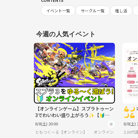
CONTENTS
イベント一覧
サークル一覧
推し活
今週の人気イベント
【オンラインゲーム】スプラトゥーン
💪
3でわいわい盛り上がろう✨【🔰ゲ
🌙💪
ーム初心者歓迎】
8/8(土) 20:00
8/8(土) 
ともつくーる【オンライン】
オンライン
2.30代運