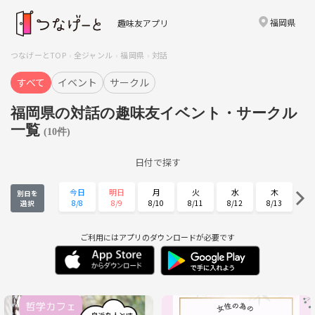
福岡県
趣味友アプリ
つなげーとTOP
全ジャンル
福岡県
対話
すべて
イベント
サークル
福岡県の対話の趣味友イベント・サークル
一覧
(10件)
日付で探す
今日
明日
月
火
水
木
別日を
8/8
8/9
8/10
8/11
8/12
8/13
選択
金
土
日
月
火
水
8/14
8/15
8/16
8/17
8/18
8/19
ご利用にはアプリのダウンロードが必要です
木
金
土
日
月
火
8/20
8/21
8/22
8/23
8/24
8/25
水
木
金
土
日
月
8/26
8/27
8/28
8/29
8/30
8/31