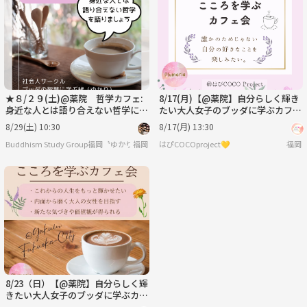
火
水
木
金
土
日
9/1
9/2
9/3
9/4
9/5
9/6
★８/２９(土)@薬院 哲学カフェ:
8/17(月)【@薬院】自分らしく輝き
身近な人とは語り合えない哲学につ
たい大人女子のブッダに学ぶカフェ
いて語りましょう
会
8/29(土) 10:30
8/17(月) 13:30
Buddhism Study Group福岡〝ゆかり〟
福岡
はぴCOCOproject💛
福岡
8/23（日）【@薬院】自分らしく輝
きたい大人女子のブッダに学ぶカフ
ェ会