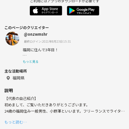
ご利用にはアプリのダウンロードが必要です
このページのクリエイター
@onzwmshr
最終ログイン:2021年8月23日 15:31
福岡に住んで3年目！
根暗陰キャオタクの名をほしいままに、今日も飛車を四間
もっと見る
に振るはこの男！
主な活動場所
福岡県
福岡に将棋サークルが一つもなかったので、寂しくなっ
説明
て、「それなら作ろう！」と思いました。年齢や性別を問
【代表の自己紹介】
わず、盤や駒を通して無数の会話が交わされる将棋。
初めまして、ご覧いただきありがとうございます。
24歳の福岡住み一般男性、小野澤といいます。フリーランスでライター
やディレクターといった仕事をしていますが、あまり仕事は好きではあ
たった64マスのなかに眠る深い世界の魅力は、今や老若男
もっと読む…
りません。
女を問わず数多くの人々を夢中にさせています。これから