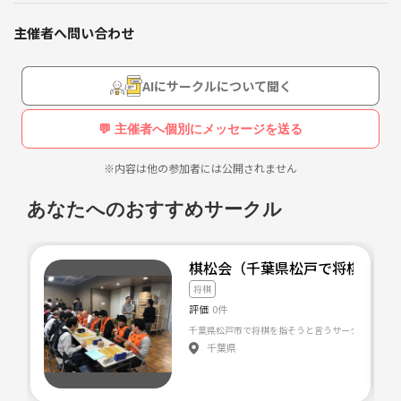
将棋を始めようと思っている方も、既に夢中になっている
そんな私が福岡に越して来てからはや3年。だいぶ街にも慣れてきた頃
方も、誰でも楽しく集まれるサークルを作りたいと思って
主催者へ問い合わせ
合いです。
います。
ご飯も美味しく、家賃も安い。若者は活気に溢れ、自然も豊かなこの福
AIにサークルについて聞く
岡という街が私は大好きです。しかし、どこか引っかかる――何かが、足り
ゆくゆくは、福岡に将棋カフェを作るのが夢です。ここか
ない。
ら福岡の将棋文化を創りましょう。その第一歩を踏み出す
💬 主催者へ個別にメッセージを送る
のは、そう、あなただ…。
そう、将棋です。連盟の将棋会館や将棋道場、子供将棋教室はまばらに
※内容は他の参加者には公開されません
あるものの、社会人が気軽に将棋を指せるところがない。
あなたへのおすすめサークル
そんな気持ちから、ToNaRiを立ち上げました。将棋で最弱の駒である
「歩」も、敵陣深くへ潜り込めば「と金」に成る。人生を表しているよ
うで、私はこのルールが大好きです。
棋松会（千葉県松戸で将棋をや
将棋
いつかと金になるその日を夢見て頑張る誰かと、将棋を通じて隣で語り
評価
0件
合いたい。そんな友人と出会う場として、明日を生きる活力を手にする
千葉県松戸市で将棋を指そうと言うサークルです。 
場として、このサークルを楽しんでほしい。
千葉県
そんな思いで名付けました。ぜひ大切にしてくれると嬉しいです。