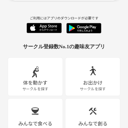
【設立の想い】
みなさんもご存知の通り、衣・食・住・将のどれか一つが欠けると人は
ご利用にはアプリのダウンロードが必要です
生きていけません。
私が福岡に来てから3年、社会人が将棋を指す場所はいまだ見つから
ず、毎晩、将棋ウォーズに勤しんでいました。しかし、やはり対面で指
サークル登録数No.1の趣味友アプリ
す将棋には独特の緊張感があります。
表情による駆け引きやお茶を飲む仕草も含めて、対局だったのだと、私
は痛感しました。
なにより、一局の将棋を通じて人と人は無数の会話を繰り広げます。64
体を動かす
お出かけ
マスの世界の中で、初めましてだったはずの誰かと、まるで旧知の仲だ
サークルを探す
サークルを探す
ったかのように、濃密に、真剣に対話をおこないます。
そうして生まれる不思議なつながり、そして狭く深い盤上の世界に、今
や老若男女が虜になっているのです。
みんなで食べる
みんなで創る
このサークルでは、年齢も性別も思想も問わず、あらゆる人が「将棋」