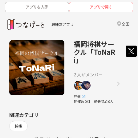
アプリを入手
アプリで開く
全国
趣味友アプリ
福岡将棋サー
クル「ToNaR
i」
2 人がメンバー
評価
0件
開催数 0回
過去参加 0人
関連カテゴリ
将棋