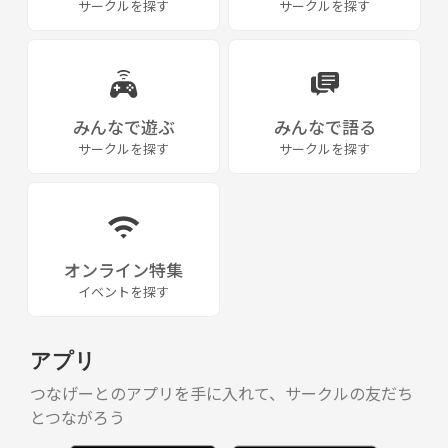
サークルを探す
サークルを探す
というただひとつのツールを用いて繋がれる環境を用意します。言葉は
いりません。将棋盤を通して、あなたの世界を、誰かの世界と繋げてみ
ませんか？
【活動の詳細】
みんなで遊ぶ
みんなで語る
1.福岡市内のレンタルスペースを借りて将棋を指します。
サークルを探す
サークルを探す
2.初心者の方に向けてかんたんな将棋教室を開催します。
3.（規模が大きくなれば）有段者の方やプロの先生を招いてセミナーを
開きます。
4.気の合う友人として、将棋以外でも遊びにいきます。
オンライン特集
将来的には、気軽に将棋が指せる将棋カフェを開くことを夢見ていま
イベントを探す
す。応援してくださる方、大募集です！
※5名以上集まり次第、将棋会を開催します。日程は柔軟に調整するの
アプリ
で、まずはお気軽にお問い合わせください！
つなげーとのアプリを手に入れて、サークルの友だち
とつながろう