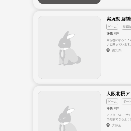
実況動画制
ゲーム
動画
評価
0件
実況者になろう！Y
いと思っています
ます。 できれば2
高知県
いますが全国どこ
大阪北摂ア
ゲーム
ボー
評価
0件
アフター5にアナ
ス発散できるよう
います 初心者の
大阪府
れて話せませんが