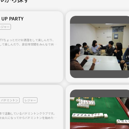
UP PARTY
レジャー
 PARTYちょっとだけお洒落をして楽しんだり、
して楽しんだり、非日常空間をみんなで共有
す！ドレスアップパーティーのコンセプトは
お洒落）！普段よりちょっとだけお洒落をして、
しみください！
バドミントン
レジャー
市で活動しているバドミントンクラブです。
社会人になってからバドミントンを始めたと
多いバドミントンクラブです。 毎回、仲良くバ
ムページに活動日記も書い