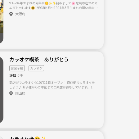
93〜94年生まれの同年会😊✨✨初めまして🌸 尼崎市在住のマ
合わせ下さい☆ ☆一番近い開催日は ２０１７年１月22日（1
エダと申します😊 1993年4月〜1994年3月生まれの同い年の友
8：00～ 1月26日（木）19：00～です。 ☆イ
達がもっと欲しい‼️ という事で、この年生まれの方同年会しま
ラスト、整体師、デザイン関係のメンバーが参加予定です♪
大阪府
せんか？？😊✨ 時間帯は、仕事後にでも参加して頂けるよう
（主催者は舞台役者） ☆場所は主に『えさか芸術文化館ピエロ
に19時や20時あたりを想定してます✨ 場所は大阪です😊🌸 同
ハーバー』内のカフェレストランです。 (地下鉄御堂筋線江坂
い年だからこその共感をできる仲間を募集中です( ´ ▽ ` )ﾉ✨
駅５番出口より北へ７分ほど) https://esaka-pierrot.jimdo.c
✨ 🚨ただし男女目的の方はお断りさせて頂きます🚨 友達作り
om/ ※出会い系、合コン系、ビジネス系などの集まりではあり
をしたい方は男女関わらずぜひぜひいらして下さい🌸 私が女性
ません。 勧誘はお断り！参加した方が安心して楽しめる。そん
なので、女性の方も安心していらしてくださいね😊🌻 興味あ
な場を目指してます。
る方は、お気軽にメッセージ下さい( ´ ▽ ` )ﾉ よろしくお願いし
ます🌟
カラオケ喫茶 ありがとう
音楽全般
カラオケ
評価
0件
商店街でカラオケ☆10月11日オープン！ 商店街でカラオケを
しよう♪ お子様からご年配までご来店お待ちしています。 1曲
１００円、ドリンク３００円 フード持込歓迎！ 貸し切り歌い
岡山県
放題プラン --１時間２０００円＋ドリンク代、フード持込Ｏ
Ｋ！ ご相談ください。
カラオケ会😄✨