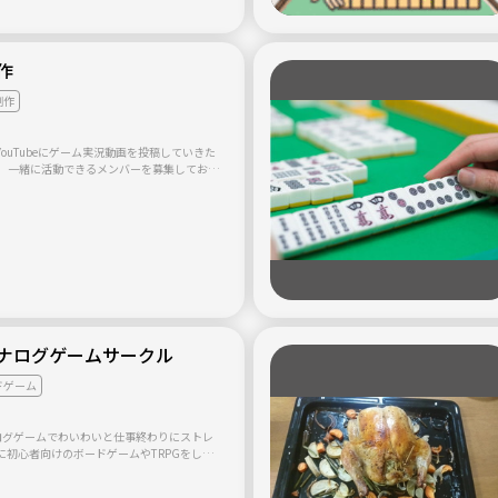
作
制作
ouTubeにゲーム実況動画を投稿していきた
。 一緒に活動できるメンバーを募集しており
0代の方お願いします。 場所は高知県になって
の方でも大丈夫です。
ナログゲームサークル
ドゲーム
ログゲームでわいわいと仕事終わりにストレ
に初心者向けのボードゲームやTRPGをして
おひとり様参加が多いので皆さん最初は緊張さ
帰るころには満足されてリピートしていただ