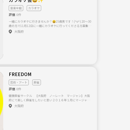
音楽全般
カラオケ
評価
0件
一緒にカラオケに行きませんか？😄25歳男です！(^o^) 20～30
歳の方で11月12日に一緒にカラオケに行ってくださる方募集し
ます！！ カラオケ会は毎月1回やっておりまして前回は5人集ま
大阪府
りました！😄 場所は西中島南方駅からすぐ近くのカラオケ店で
午前11時からのフリータイムで午後7時くらいまでを予定して
おります！(^o^) 途中参加、途中退出もかまいません！ ネット
ワークビジネス関係ではございませんので勧誘目的の方はお断
りしております。 応募お待ちしております！(^-^)
FREEDOM
芸術・アート
麻雀
評価
0件
健康麻雀サークル 【大阪府 ノーレート マージャン】大阪
府にて楽しく麻雀をしたいと思い２０１６年１月にマージャン
サークル【Freedom】を立ち上げました。 現在メンバー全国か
大阪府
ら募集中です。（2018年5月現在 在籍25名） 基本ノーレート
の４人打ち麻雀です。（喫煙はOK) 場所は大阪府堺市（大阪市
から南側周辺）を中心に活動予定です 年齢(18才以上)・性別は
問いません。老若男女どなたでも気軽に、 みんなで和気あいあ
いと楽しく健康に麻雀をしましょう～ ルールや用語などをまっ