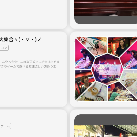
てくださいね！(^_^)v
大集合ヽ(・∀・)ノ
ミコン
ろう☆*:.｡. o(≧▽≦)o .｡.:*☆はじめま
ーム好きやゲームで遊べる友達欲しい方あつま
 男女関係なくワイワイ楽しくお菓子やお酒などを飲
♪( ´θ｀)ノ ゲーム機はファミコン、スーフ
などがあります🎮 今は主に64のマリオテニス
 64世代という方や違う世代の方もどしどしメ
んで遊んでス
(バスケ、バレー、テニ
ど) ♫飲み会(大阪以外の人めっちゃ集まり
います( ^ω^ )) ♫たこパ ♫マリオ
ーツ系などやりたいゲームや好きなゲーム、昔
などを一緒にメッセージにくださーい(´∀｀
ールくださーい(*^^*)！
ゲーム