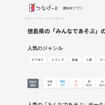
趣味友アプリ
つなげーとTOP
みんなであそぶ
徳島県の「みんなであそぶ」
人気のジャンル
カラオケ
トランプ
麻雀
人狼
カ
今日
明日
日
月
火
別日を
8/7
8/8
8/9
8/10
8/11
選択
火
水
木
金
土
8/25
8/26
8/27
8/28
8/29
人気の「みんなであそぶ」サーク