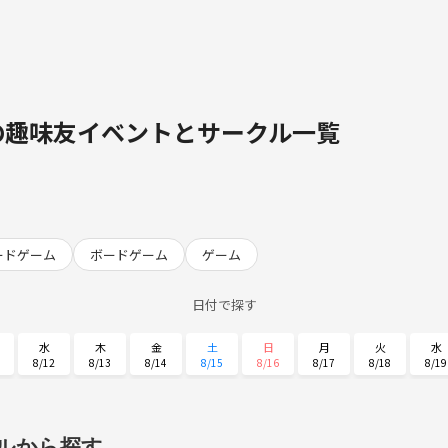
の趣味友イベントとサークル一覧
ードゲーム
ボードゲーム
ゲーム
日付で探す
水
木
金
土
日
月
火
水
8/12
8/13
8/14
8/15
8/16
8/17
8/18
8/19
日
月
火
水
木
金
土
8/30
8/31
9/1
9/2
9/3
9/4
9/5
ルから探す