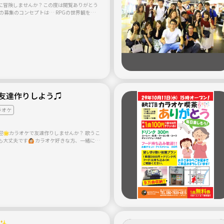
緒に冒険しませんか？この度は閲覧ありがとう
、 その世界観を誰かと共有しながら、 その瞬
じゃない！？ というものです。 き
し、ゲームやアニメが好き
思った事はありませんか？ ・ファンダジ
てみたい ・冒険者になって冒険してみたい ・
間と目標に挑戦してみたい ・パーティーを組
い ・旅人の格好をしてキャンプをしてみたい
友達作りしよう♫
のままにしな
神溢れる冒険者のあなた！ 一緒にRPGの世界
ラオケ
ナリオライター ・イ
動画作成・編集・作曲などできる方 (いずれ
可) ・冒険者(参加者) 〜参加
🌟カラオケで友達作りしませんか？ 歌うこ
輪を乱さない協調性のある人 ・途中で投げ出さ
大丈夫です🙆🏻 カラオケ好きな方、一緒に楽
ィア精神溢れる冒険者の
絡をお待ちしております♪
✨