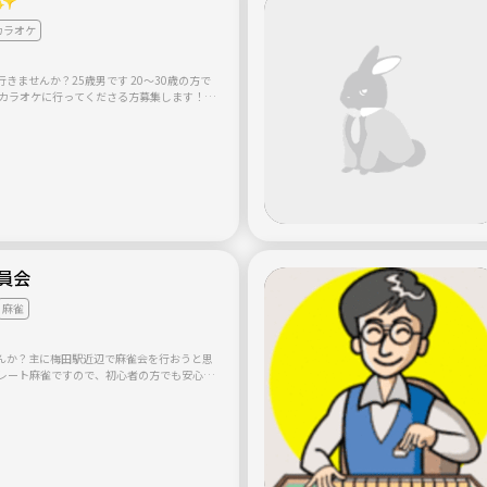
カラオケ
きませんか？25歳男です 20～30歳の方で
にカラオケに行ってくださる方募集します！前
は5人集まりました！ 場所は西中島南方駅か
オケ店で午前11時からのフリータイムで午後
予定しております！ 途中参加、途中退出もか
お
ちしております！！(^o^)
員会
麻雀
んか？主に梅田駅近辺で麻雀会を行おうと思
 (卓内同意があればレートの変更は構いませ
 麻雀がうまくなりたい方 久々だからルール
自動雀卓に触れてみたい方 などなど理由はなん
麻雀できる方なら誰でも大歓迎です。 少しで
ッセージ下さい！ お待ちしております!!