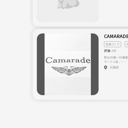
いてます。 【サークル設立の想い】 仕事後直帰する退屈な毎日
から脱出してみま
限がなくシニア層
CAMARAD
友達づくり
評価
0件
男女30歳〜50歳
サークル名／／／ 
間 同志 ★15年前位に30歳前後で数年間幹事として「優しさ 思
大阪府
いやり」をモットーにして
終わり最近またま
規でメンバーを大募集中です。 ★男女
大募集です。 ★新人男女メンバーも少しずつですが増え仲良く
してますよ～ 新
やすいかと思います。 ★最近数ヶ月は タコパ お好
肉 素麺&天ぷら 花
ナリエ 南京町 モ
幹事やサブ幹事を
集(1名決まりそ
下さいね) ★昔「CAMARADE」メンバーやった男女メンバーも
参加大歓迎です。 ★会費無料 遊び食事等自費 ★活動 平日夜 土
日祝日昼&夜 月数回 ★童心にかえると言うか若い頃に戻り
の頃のようにワイ