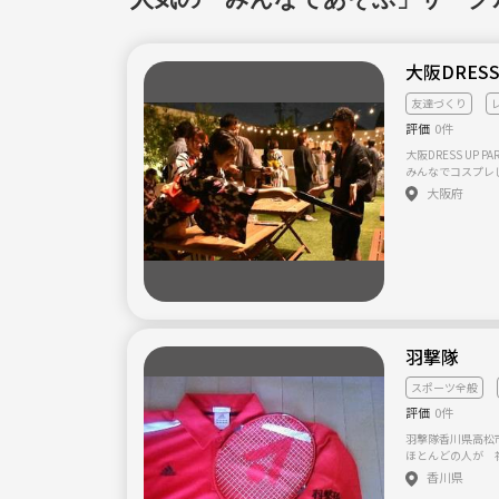
大阪DRESS 
友達づくり
評価
0件
大阪DRESS UP
みんなでコスプレ
するパーティーで
大阪府
DRESS UP（
非日常空間をお楽
羽撃隊
スポーツ全般
評価
0件
羽撃隊香川県高松
ほとんどの人が 
いう、 初心者が
香川県
ドミントンを楽しんでいます！ ホー