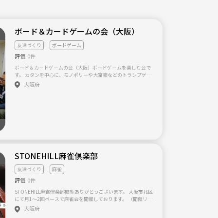
ボード＆カードゲームの会（大阪）
友達づくり
ボードゲーム
評価
0件
ボード＆カードゲームの会（大阪）ボードゲームを楽しむ会で
す。 カタンを中心に、モノポリーや大富豪などのトランプゲー
ムをします。 ボードゲームの種類をしぼり、できるだけ同じゲ
大阪府
ームを何度も楽しめる会です。 カタンやモノポリーを初めてや
る人も がっつりやりたい人も歓迎しています。 ゆるーく、気軽
に参加できる会です。 2018年10月から月１回ペースで会を開
く予定です。 純粋にボードゲームを楽しみたい方、ぜひ、ご参
加ください。 ※ナンパ、勧誘等を目的とした方のご参加はお断
りしています。 ※大人の居場所を作ることを目的に活動してい
るアットホームの活動の一つです。 【サークル設立の想い】 ボ
ードゲームが好きな人が集まり、 純粋にボードゲームを楽しむ
会を作ることが目的です。
STONEHILL麻雀倶楽部
友達づくり
麻雀
評価
0件
STONEHILL麻雀倶楽部閲覧ありがとうございます。 大阪市北区
にて月1〜2回ペースで麻雀会を開催しております。 （開催リク
エストも受け付けております。） 20〜30代が中心ですが、それ
大阪府
以外の方々も参加していただける会となっております。 会費や