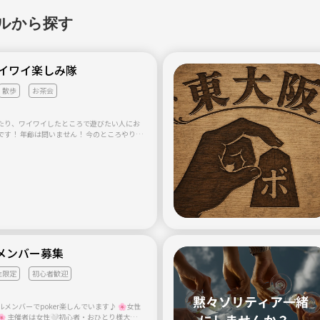
K・一人参加や友達と一緒に参加も大歓迎で
ルから探す
鉄板焼き チーズフォンデュ 新年会 忘年会 クリ
花火 バーベキュー キャンプ 海 山 流星群 初
 旅行 ゲーム ドッチボール 長縄飛び 淀川パタ
エ 南京町 神戸モザイクガーデン 淡路島 道の
イワイ楽しみ隊
里 五色浜 琵琶湖 信楽 赤目四十八滝 谷瀬の吊
桜 奈良公園 伊勢神宮 鳥取砂丘 大晦日カウン
散歩
お茶会
きました。 『お断り』 ・男女恋愛
では無いので) ・アドレス ラインID 連絡先交
ブル防止の為) ・一般常識が無い 基本的な挨拶
たり、ワイワイしたところで遊びたい人にお
上には敬語(同じ年齢や下の歳なら敬語無しでO
です！ 年齢は問いません！ 今のところやりた
謗中傷 ・ナンパ ヤリモク ・宗教 勧誘行為 等
夜散歩(河川敷や公園など) ボードゲーム(麻
ふさわしく無い方はお断りや辞めて頂きま
などです！ みなさんお気軽に入ってくださ
等 ※忘れずに必ずご記入宜しくお願いします。
たが気軽に参加して下さいね。 童心にか
り上げて楽しく仲良く語り合い遊びましょう
最近またまた新規で立ち上げ
ーもい少しずつ増え気軽気楽に参加して頂ける
しくお願いします。
rメンバー募集
性限定
初心者歓迎
ンバーでpoker楽しんでいます♪ 🌸女性
 主催者は女性🤍初心者・おひとり様大歓