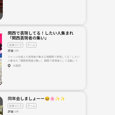
場代等々は開催する雀荘等により変わります。 もし興味持たれ
ましたら是非一度お問い合わせいただければ嬉しく思います。
宜しくお願い致します。
関西で表現してる！したい人集まれ
「関西表現者の集い」
友達づくり
ゲーム
評価
0件
ジャンルを超えた表現者が集まる場関西で表現してる！したい
人集まれ「関西表現者の集い」 関西で表現者として活動してい
る方が 集まり、交流をしながら感性を高め合う ゆるくて、楽し
大阪府
い交流の場です☆ 過去の参加者はアート、小説家、画家、脚本
家、占い師、ライター、音楽、パフォーマー、漫才師など
様々。 ジャンルを超えた☆ 表現者の交流会です！！ もちろ
ん、表現者に興味がある！ お話してみたい！って方も参加ＯＫ
人が集まれば、何かが生れる！ 確実に自分の世界が広がりま
す！ 五感が刺激されます！！ 表現活動をしていなくても、参加
したい意思があれば、参加することのできる あっとホームな交
流会 参加人数は基本8名まで（みんなが話ができるよう）と少
同年会しましょーー😆🌸✨✨
人数制です★ この集まりをきっかけに、 イベントを一緒に行っ
たり、作品コラボしたり つまりは、人と人とが交わることで、
友達づくり
ゲーム
何かが生まれ 可能性が広がります☆ まさしく 関西で表現活動
している、したい人が集まる交流会 「関西表現者の集い」です
評価
0件
♪ 現在、仲間募集中♪ ジャンルは問いません。お気軽にお問い