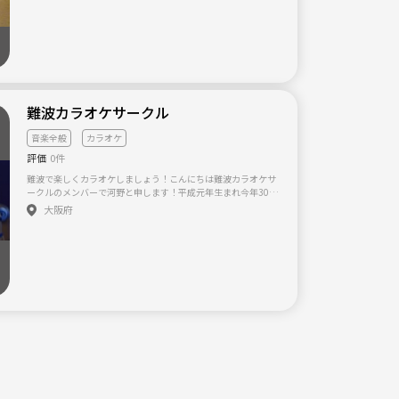
ラキラという程ではないですけど、ちょこっと青春を垣間見て
みましょう〜。 【サークル設立の想い】 運動しなきゃな〜と思
いこのサイトを覗いてみたものの、バスケもミントンもできね
え！酒そこまで飲めねえ！アットホームな空気に溶け込める気
がしねえ！と感じ設立された、他のサークルがちょっとハード
ル高いな……と思った方向けのサークルです。 気負う必要は全
くありません。目的は、快適な居場所を作ることです。あとは
やりたいことをやりましょう。 ナンパとか勧誘はダメですよ。
難波カラオケサークル
音楽全般
カラオケ
評価
0件
難波で楽しくカラオケしましょう！こんにちは難波カラオケサ
ークルのメンバーで河野と申します！平成元年生まれ今年30歳
のアラサーです！(^-^) この難波カラオケの創設者はリューさん
大阪府
という方で最近ではカラオケ以外にもメンバー同士でご飯食べ
たりしています！ 只今20～30代の女性メンバーを募集してお
ります！ 我こそは！というカラオケ好きのそこのあなた！☝
(｀･ω･´)ﾉ 僕達と一緒に楽しくカラオケしませんか？ 男性ばか
りで不安だと思う方は女性メンバーもいますのでお気軽にご相
談下さい！ 下記からはリューさんが書き込んだものです。 大阪
難波でカラオケグループしてます^ ^ グループ結成から2年。 現
在24名でみんなで集まったり、 個々で誘いあって楽しんでいま
す^ ^ カラオケ中、禁酒禁煙の真面目なカラオケグループで
す！ 純粋にカラオケを楽しみたい方、 特に現在女性の方大募集
中です！ お気軽にお問い合わせくださいね^ ^ 【サークル設立
の想い】 カラオケを通して人と人を繋げる架け橋になれたらな
と想い作りました。 お互いに良き縁に巡り会えますように。