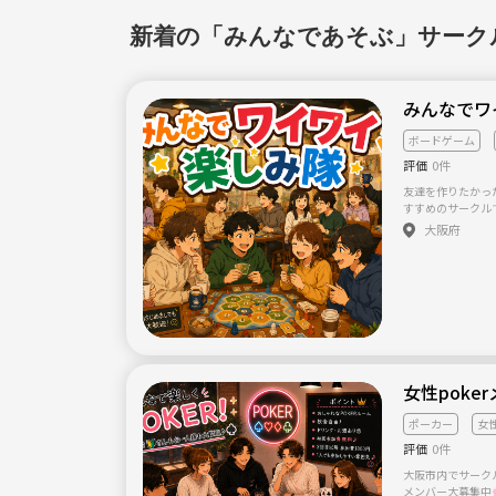
見知りの方でもO
す。 ★昔もしてましたが 食事 カラオケ ボーリング タコパ 鍋パ
新着の「みんなであそぶ」サーク
素麺流し 串カツ 
スマス会 誕生日会 
詣 花火大会 遊園地
ーゴルフ ルミナリ
みんなでワ
駅淡路 せんべいの
り橋 造幣局&吉野
ボードゲーム
トダウン等他まだまだ多数行
目的(男女恋愛の場
評価
0件
換 (揉めたりトラ
友達を作りたかっ
礼儀が無い方 年
すすめのサークル
K) ・言葉悪い 誹
いと考えてるのは 
上に記載した方や
大阪府
雀など) お茶会 
す。 ★問い合わせの際は ①住み場所(大阪の何処か？) ②性別 年
い！😊
齢 ③色々ご質問
色々長々と記載しまし
えり皆で一緒に盛
(^∀^)ノ 【サークル設立の想い】 15年前くらいに寝屋川市 交
野市ですサークルをしてました。 
ました。 メンバ
サークルなんで宜
女性poke
ポーカー
女
評価
0件
大阪市内でサークルメ
メンバー大募集中