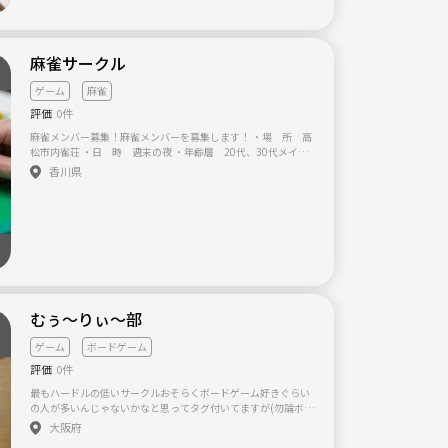
たく知らない方は見学だけでも大歓迎です。 そこから少しずつ
覚えていくというのも楽しいと思います。 私でできる範囲であ
ればサポートさせていただきたいと思います。
麻雀サークル
ゲーム
麻雀
評価
0件
麻雀メンバー募集！麻雀メンバーを募集します！ ・場 所 高
松市内雀荘 ・日 時 週末の夜 ・年齢層 20代、30代メイン
ですが 何歳でも歓迎します ・ルール その都度相談
香川県
基本的に四人打ちです 麻雀やりたいけどメンツが集
まらない… フリー雀荘は抵抗がある… 点数計算が不安… 女性
の方 お気軽にお問い合わせ下さい！
むぅ〜りぃ〜部
ゲーム
ボードゲーム
評価
0件
最もハードルの低いサークルおそらくボードゲーム好きぐらい
の人が多いんじゃないかなと思ってタグ付いてますが(勿論ボド
ゲもします)、簡単なスポーツやちょこっとご飯、その他もろも
大阪府
ろの企画をする予定です。むしろどんどん提案して欲しい。 キ