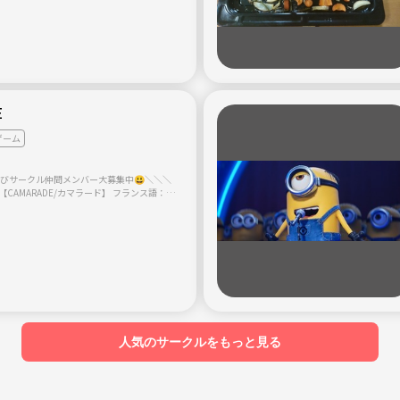
せんか？ 純粋に遊んでもらいたいので年齢制
も学生さんもみんなで盛り上がってます。
E
ゲーム
遊びサークル仲間メンバー大募集中😃＼＼＼
【CAMARADE/カマラード】 フランス語：仲
活動してました。 ★昔のサークルは
た改めて遊びサークルを立ち上げまだまだ新
30歳～50歳までの方限定
人メンバーばかりですので気楽に気軽に参加し
み焼そば 焼
火 餃子 チーズフォンデュ 夜景 鍋 手巻き ルミ
ザイク クリスマス会 トランプをしました～ ★
一緒に手伝ってくれる男女2～3人も同時大募
うでまだ2名募集中ですので気軽に声を掛けて
人気のサークルをもっと見る
学生
ワイガヤガヤとはしゃぎたい・喋り好き・人