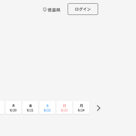
ログイン
徳島県
木
金
土
日
月
8/20
8/21
8/22
8/23
8/24