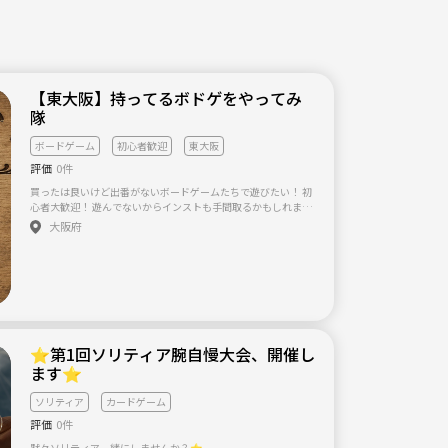
【東大阪】持ってるボドゲをやってみ
隊
ボードゲーム
初心者歓迎
東大阪
評価
0件
買ったは良いけど出番がないボードゲームたちで遊びたい！ 初
心者大歓迎！ 遊んでないからインストも手間取るかもしれませ
んが温かく見守ってくださいw そんなゆるっとしたボドゲな会
大阪府
です
⭐️第1回ソリティア腕自慢大会、開催し
ます⭐️
ソリティア
カードゲーム
評価
0件
黙々ソリティア一緒にしませんか？⭐️