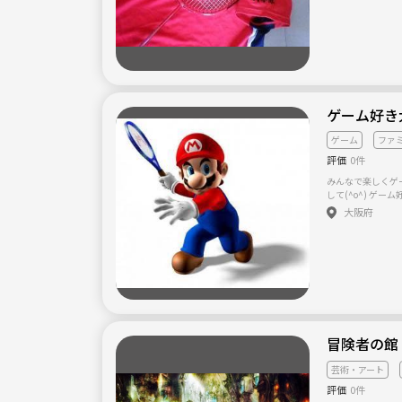
ているので、見てみ
ゲーム好き
ゲーム
ファ
評価
0件
みんなで楽しくゲームや
して(^o^) ゲ
れ〜(๑˃̵ᴗ˂̵)
大阪府
んで楽しみましょう
ァミ、64、ps3
をやってます^_^
ッセージください(^^) ゲーム会以外に、一緒に飲
ポーツしませんか( ^ω^ )？ ♫スポーツ
ス、バドミントンな
ます♬もちろん大阪の方も
系、FPS、スポ
やっていたゲーム
冒険者の館
*) 気になった人、友達増やしたい人、職場以外のつながりが欲
しい人、どんどんメ
芸術・アート
評価
0件