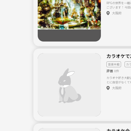
RPGの世界を一
ございます！ 今回の募集のコンセプトは… RPGの世界観を現実
世界に持ってきて
大阪府
間を暮らしてみたら面白そう
っと意味不明だと思います。笑 しか
なあなたは こんな事を
ーな世界で暮らし
ギルドを創って仲
んで冒険してみた
...etc ゲームやアニメが好きなあなたなら一度は憧れた事がある
と思います(^-^) じゃあ、憧れるだけじゃなくて実際にやってみ
ませんか？ 大人が真剣に考えて本格的に取り組めば、 きっと実
カラオケで
現できると思いますよ٩( 'ω' )و そんな憧れを憧れ
いフロンティア精
音楽全般
カ
を冒険してみませんか！？ 募集概要 ・シ
ラストレーター ・
評価
0件
もある程度自信があれば素人でも
条件〜 ・20歳以上 ・南大阪〜難波に来れる人 ・自主的に率先
カラオケ好き大歓迎
して動ける人 ・
とに自信がなくても
ない人(音信不通にならない) フロンテ
しみましょう♫
大阪府
あなたからのご連
カラオケ会