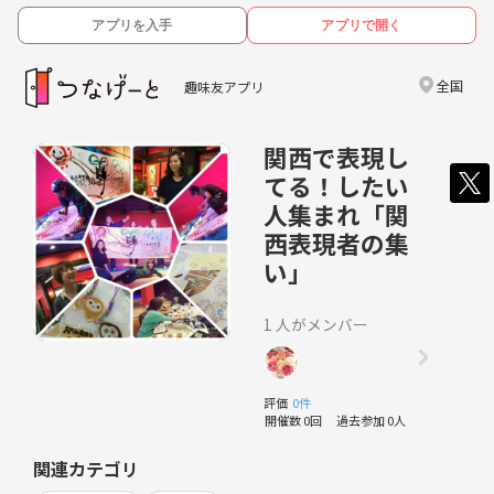
アプリを入手
アプリで開く
全国
趣味友アプリ
関西で表現し
てる！したい
人集まれ「関
西表現者の集
い」
1 人がメンバー
評価
0件
開催数 0回
過去参加 0人
関連カテゴリ