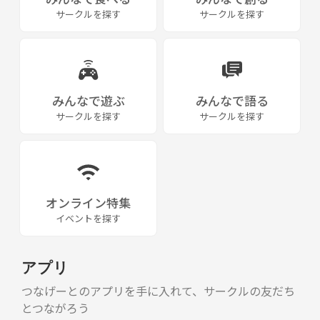
☆一番近い開催日は
サークルを探す
サークルを探す
２０１７年１月22日（18：00～
1月26日（木）19：00～です。
☆イラスト、整体師、デザイン関係のメンバーが参加予定です♪（主催
者は舞台役者）
みんなで遊ぶ
みんなで語る
☆場所は主に『えさか芸術文化館ピエロハーバー』内のカフェレストラ
サークルを探す
サークルを探す
ンです。
(地下鉄御堂筋線江坂駅５番出口より北へ７分ほど)
《URL削除》
※出会い系、合コン系、ビジネス系などの集まりではありません。
オンライン特集
勧誘はお断り！参加した方が安心して楽しめる。そんな場を目指してま
イベントを探す
す。
アプリ
つなげーとのアプリを手に入れて、サークルの友だち
とつながろう