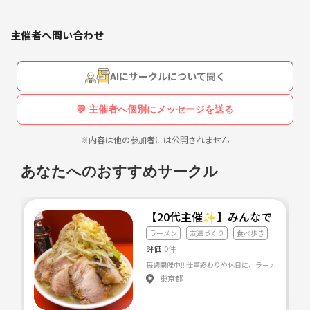
ゆるくて、楽しい交流の場です☆
主催者へ問い合わせ
過去の参加者はアート、小説家、画家、脚本家、占い師、ライター、音
楽、パフォーマー、漫才師など様々。
AIにサークルについて聞く
ジャンルを超えた☆
💬 主催者へ個別にメッセージを送る
表現者の交流会です！！
※内容は他の参加者には公開されません
もちろん、表現者に興味がある！
お話してみたい！って方も参加ＯＫ
あなたへのおすすめサークル
人が集まれば、何かが生れる！
確実に自分の世界が広がります！
【20代主催✨】みんなですする
五感が刺激されます！！
ラーメン
友達づくり
食べ歩き
評価
0件
表現活動をしていなくても、参加したい意思があれば、参加することの
できる
東京都
あっとホームな交流会