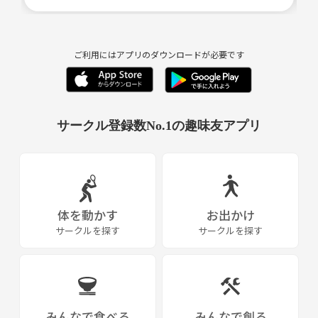
参加人数は基本8名まで（みんなが話ができるよう）と少人数制です★
この集まりをきっかけに、
ご利用にはアプリのダウンロードが必要です
イベントを一緒に行ったり、作品コラボしたり
つまりは、人と人とが交わることで、
サークル登録数No.1の趣味友アプリ
何かが生まれ
可能性が広がります☆
まさしく 関西で表現活動している、したい人が集まる交流会
体を動かす
お出かけ
サークルを探す
サークルを探す
「関西表現者の集い」です♪
現在、仲間募集中♪
ジャンルは問いません。お気軽にお問い合わせ下さい☆
みんなで食べる
みんなで創る