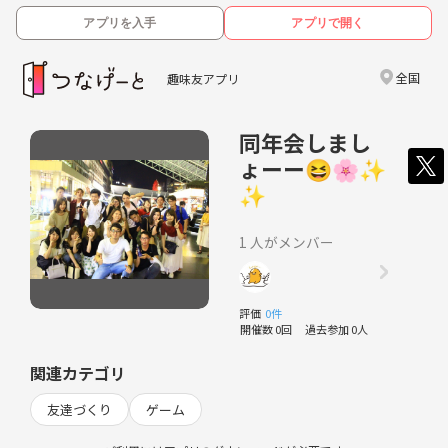
アプリを入手
アプリで開く
全国
趣味友アプリ
同年会しまし
ょーー😆🌸✨
✨
1 人がメンバー
評価
0件
開催数 0回
過去参加 0人
関連カテゴリ
友達づくり
ゲーム