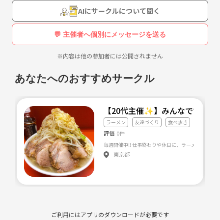
時間帯は、仕事後にでも参加して頂けるように19時や20時あたりを想定
AIにサークルについて聞く
してます✨
場所は大阪です😊🌸
💬 主催者へ個別にメッセージを送る
※内容は他の参加者には公開されません
同い年だからこその共感をできる仲間を募集中です( ´ ▽ ` )ﾉ✨✨
あなたへのおすすめサークル
🚨ただし男女目的の方はお断りさせて頂きます🚨
【20代主催✨】みんなですする
ラーメン
友達づくり
食べ歩き
友達作りをしたい方は男女関わらずぜひぜひいらして下さい🌸
評価
0件
私が女性なので、女性の方も安心していらしてくださいね😊🌻
東京都
興味ある方は、お気軽にメッセージ下さい( ´ ▽ ` )ﾉ
よろしくお願いします🌟
ご利用にはアプリのダウンロードが必要です