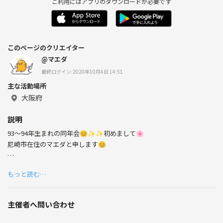
ご利用にはアプリのダウンロードが必要です
このページのクリエイター
@マエダ
最終ログイン:2020年10月4日 14:51
主な活動場所
大阪府
説明
93〜94年生まれの同年会😊✨✨初めまして🌸
尼崎市在住のマエダと申します😊
もっと読む…
1993年4月〜1994年3月生まれの同い年の友達がもっと欲しい‼️
という事で、この年生まれの方同年会しませんか？？😊✨
主催者へ問い合わせ