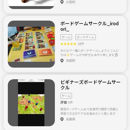
で遊べる友達欲しい方あつまれ〜(๑˃̵ᴗ˂̵) 男女
大阪府
関係なくワイワイ楽しくお菓子やお酒などを
飲んで楽しみましょう♪( ´θ｀)ノ ゲーム機は
ファミコン、スーファミ、64、ps3などがあり
ます🎮 今は主に64のマリオテニスをやってま
ボードゲームサークル_irod
す^_^ 64世代という方や違う世代の方もどし
どしメッセージください(^^) ゲーム会以外
ori_
に、一緒に飲んで遊んでスポーツしませんか(
^ω^ )？ ♫スポーツ(バスケ、バレー、テニ
ゲーム
ボードゲーム
ス、バドミントンなど) ♫飲み会(大阪以外の
★
★
★
★
★
18件
人めっちゃ集まります♬もちろん大阪の方も
います( ^ω^ )) ♫たこパ ♫マリオ系、FPS、ス
みんなで一緒にボードゲームしよう♪ こんに
ポーツ系などやりたいゲームや好きなゲー
ちは✨ ゲームが大好きな あやと申します🎵
ム、昔やっていたゲームなどを一緒にメッセ
【ボードゲームサークル＿irodori_】は月に1
京都府
ージにくださーい(´∀｀*) 気になった人、友
回集まってボードゲームなどでわんちゃか楽
達増やしたい人、職場以外のつながりが欲し
しもう☺️というサークルです✨ 2人でだと遊
い人、どんどんメールくださーい(*^^*)！
ぶ内容が限られてくるので 少なくても4人で遊
べたら いいなと思っています。 サークルはお
ビギナーズボードゲームサー
かげさまで8周年を迎えようとしています！ 本
当に皆様には感謝してもしきれないくらいで
クル
す✨ ありがとうございます💓💓 人数は日に
よって様々ですが たいてい4名〜10名で集ま
ゲーム
っています✨ これしてみたいあれやってみた
評価
0件
いのお声は 随時取り入れたいと思っています
✨ 率先して声をかけてくださいね！👍
西宮ボードゲーム会で友達作り西宮で気軽に
参加できるボドゲ会を始めたいと思います！
僕が知ってるボドゲ会では 中級者から熟練者
兵庫県
の方がやってる イメージがあったので 初心者
の方がゆっくりと 始める事が出来る会を開催