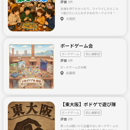
評価
0件
おすすめの会になっております。 年齢層も10
代から40代まで幅広いので年齢気にせずご参
友達を作りたかったり、ワイワイしたところ
加いただきたいです〜
で遊びたい人におすすめのサークルです！ 年
齢は問いません！ 今のところやりたいと考え
大阪府
てるのは 夜散歩(河川敷や公園など) ボードゲ
ーム(麻雀など) お茶会 などです！ みなさん
お気軽に入ってください！😊
ボードゲーム会
ボードゲーム
初心者歓迎
評価
0件
ボードゲームの布教
兵庫県
【東大阪】ボドゲで遊び隊
ボードゲーム
初心者歓迎
評価
0件
買ったは良いけど出番がないボードゲームた