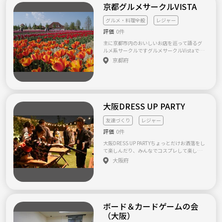
京都グルメサークルVISTA
グルメ・料理全般
レジャー
評価
0件
主に京都市内のおいしいお店を巡って語るグ
ルメ系サークルですグルメサークルVistaで
す。 京都市内を中心においしいお店を巡る活
京都府
動しています！ ひそかに7年くらい続いてま
す！ 飲み会ではなくごはん会がメインですの
で、お酒が苦手な方でもウェルカムですよ～^
^ コロナ禍の今は自粛ぎみですけどタイミング
みてレジャーイベントしたりしてます！ 興味
のある方はぜひ一緒に楽しみましょう(^^)/ 気
大阪DRESS UP PARTY
まぐれな管理人が1人で運営してますので、規
模が小さくだいぶゆるいサークルです。来れる
友達づくり
レジャー
ときに来ていただくシステムですが、一人参
評価
0件
加限定とさせていただいています。 他のメン
バーもはじめは一人から始まってますので、
大阪DRESS UP PARTYちょっとだけお洒落をし
フレッシュにサークル仲間だけで知り合える
て楽しんだり、みんなでコスプレして楽しん
環境を作っております!! ご参加は下記HPのお
だり、非日常空間をみんなで共有するパーテ
大阪府
問い合わせフォームからお願いします。 (つな
ィーです！ドレスアップパーティーのコンセ
げーとだと気づかないので、サークルHPから
プトはDRESS UP（お洒落）！普段よりちょっ
直接連絡いただけると嬉しいです) 活動報告も
とだけお洒落をして、非日常空間をお楽しみ
頻繁に書いてますので、下記ホームページを
ください！
ご参考ください。 http://buenavista.cloud-lin
e.com/ (アドレス↑をコピーして開くか、Goo
ボード＆カードゲームの会
gleで「グルメサークルVista」を検索くださ
（大阪）
い) 2021年はコロナの状況で開催はしたりし
なかったりになると思いますが、メンバー募