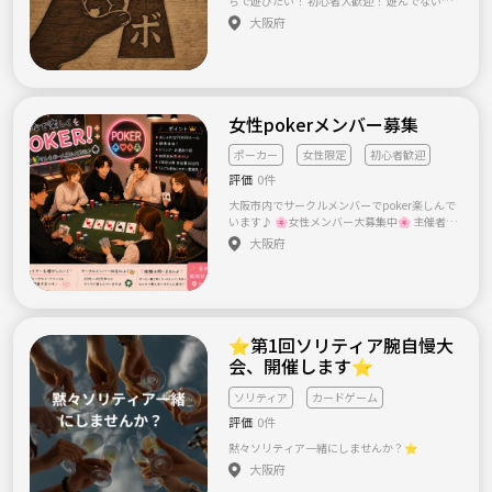
ちで遊びたい！ 初心者大歓迎！ 遊んでないか
らインストも手間取るかもしれませんが温か
大阪府
く見守ってくださいw そんなゆるっとしたボ
ドゲな会です
女性pokerメンバー募集
ポーカー
女性限定
初心者歓迎
評価
0件
大阪市内でサークルメンバーでpoker楽しんで
います♪ 🌸女性メンバー大募集中🌸 主催者は
女性🤍初心者・おひとり様大歓迎♪ 大阪で一
大阪府
緒にPokerしませんか？♠️ 私の目標は… 🌸女
性限定のリングゲームやトーナメントを開催
すること🌸 一緒に盛り上げてくれる女性メン
バー募集中✨ 主催者は女性なので、女性お一
人でも安心して参加できるPokerサークルです
🤍 「Pokerに興味はあるけど、初めてで不
⭐️第1回ソリティア腕自慢大
安…」 「女性でも参加しやすい場所を探して
会、開催します⭐️
いる！」 そんな方にぜひ来ていただきたいコ
ミュニティです✨ 現在約50人以上のサークル
ソリティア
カードゲーム
メンバーが在籍していますが、女性はまだま
だ少ないので、一緒に楽しめるメンバー増や
評価
0件
していきたいと思って居ます✨ 📍大阪市内 鶴
黙々ソリティア一緒にしませんか？⭐️
橋駅・桃谷駅から徒歩約5分🚶‍♀️ おしゃれで落
大阪府
ち着いたPokerルームで、みんなでワイワイ楽
しんでいます😊 ⸻ 🌟初参加特典 🎁 初回参