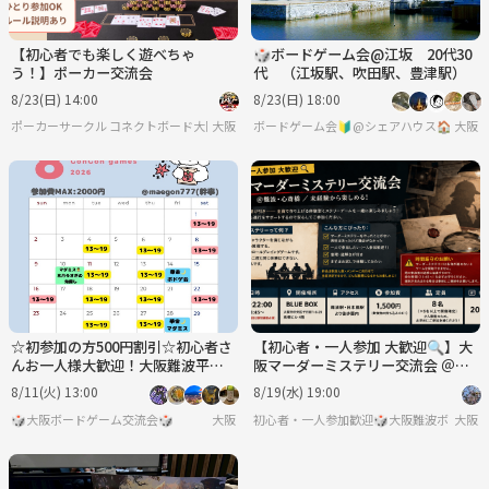
【初心者でも楽しく遊べちゃ
🎲ボードゲーム会@江坂 20代30
う！】ポーカー交流会
代 （江坂駅、吹田駅、豊津駅）
8/23(日) 14:00
8/23(日) 18:00
ポーカーサークル コネクトボード大阪
大阪
ボードゲーム会🔰@シェアハウス🏠️
大阪
☆初参加の方500円割引☆初心者さ
【初心者・一人参加 大歓迎🔍】大
んお一人様大歓迎！大阪難波平日
阪マーダーミステリー交流会 ＠難
ボードゲーム会
波・心斎橋 ／ 未経験から楽しめ
8/11(火) 13:00
8/19(水) 19:00
る！
🎲大阪ボードゲーム交流会🎲
大阪
初心者・一人参加歓迎🎲大阪難波ボードゲ
大阪