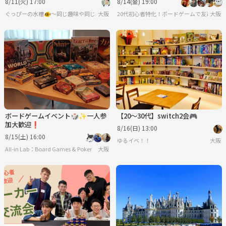
8/11(火) 17:00
8/14(金) 19:00
♪
ぐっぴーの水槽🐠〜同じ趣味や同じ興味で繋がろう〜
大阪
20代初心者特化！ボードゲームで友達を作
大阪
ボードゲームイベント🎲✨一人参
【20〜30代】switch2会🎮
加大歓迎❗️
8/16(日) 13:00
8/15(土) 16:00
ゆるイベ！！
大阪
All-in Lab：Board Games & Poker
大阪