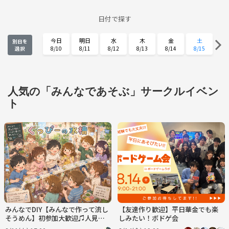
日付で探す
今日
明日
水
木
金
土
別日を
8/10
8/11
8/12
8/13
8/14
8/15
選択
日
月
火
水
木
金
8/16
8/17
8/18
8/19
8/20
8/21
土
日
月
火
水
木
人気の「みんなであそぶ」サークルイベン
8/22
8/23
8/24
8/25
8/26
8/27
ト
金
土
日
月
火
水
8/28
8/29
8/30
8/31
9/1
9/2
木
金
土
日
月
火
9/3
9/4
9/5
9/6
9/7
9/8
みんなでDIY【みんなで作って流し
【友達作り歓迎】平日華金でも楽
そうめん】初参加大歓迎♫人見知
しみたい！ボドゲ会
りも、1人参加も気軽に参加してね