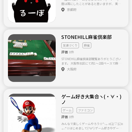
ち上げました。 仕事の疲れを癒す場所とし
度は耳にしたことがあると思いますが、 実際
て、また、未知への素晴らしい世界の入り口
にやったことはありますか？ ある村にひそむ
京都府
に。 海とヨットをあなたの暮らしに、ちょっ
人に化けた狼を、 トークにより見つけ出すゲ
とだけ取り入れてみませんか。 ただいまメン
ームなのですが、 とにかくおもしろい！ 知り
バーを募集しています。 19歳以上の健康な方
合い同士でやる人狼、ネット人狼もいいです
なら男女問わず、お気軽にご入会いただけま
が、 るーぽで人狼をやりながら、新しい友達
す。（船舶免許の有無も不問） 夏は海上から
を作っていきませんか？ ゲームが終わったこ
の花火大会見物や瀬戸内の島々への日帰りグ
ろには、あら不思議！ きっとみんなと仲良く
STONEHILL麻雀倶楽部
ルメクルージング、また数日かけてのロングク
なってますよ＾＾ ●開催場所 主に京都市周辺
ルージングなどを実施していきます。 クラブ
（出町柳近くの公民館、飲食店etc） ●活動内
友達づくり
麻雀
ハウスでの親睦会や、クラブ運営の企画や管
容 みんなでわいわいゆったりと人狼をしまし
理などを通じて、よりヨットの魅力を様々な
評価
0件
ょう！ 本格的な人狼というより、みんなでの
世代の方に広めて頂こうと考えています。 セ
んびり楽しみたいです。 ●メンバー構成 20代
STONEHILL麻雀倶楽部閲覧ありがとうござい
イリングの技術や知識を覚えながら、海を自
中心で活動しています。 有名な大学の学生が
ます。 大阪市北区にて月1〜2回ペースで麻雀
由自在に楽しみませんか？ メンバー様の会費
集まってきてます！ 社会人も少数ですが参加
会を開催しております。 （開催リクエストも
は30代の方まで月々1,000円（年間12,000
大阪府
してくれています。 自分語りばっかりして周
受け付けております。） 20〜30代が中心です
円）、40代以上の方は月々2000円（年間240
りから引かれちゃう空気の読めない方、 非常
が、それ以外の方々も参加していただける会
00円）です。 海やヨットにご興味のある方は
識な方や、出会いのみを目的としてる方、 ビ
となっております。 会費や場代等々は開催す
お気軽にご入会下さい。 ホームページも是非
ジネス目線での勧誘はお断りしています。 で
る雀荘等により変わります。 もし興味持たれ
ご覧下さい
はでは、どうぞご参加をお待ちしております。
ましたら是非一度お問い合わせいただければ
少しでも気になったらお気軽にご連絡くださ
嬉しく思います。 宜しくお願い致します。
ゲーム好き大集合ヽ(・∀・)
いヽ( ・∀・)ﾉ
ノ
ゲーム
ファミコン
評価
0件
みんなで楽しくゲームやろう☆*:.｡. o(≧▽≦)o
.｡.:*☆はじめまして(^o^) ゲーム好きやゲーム