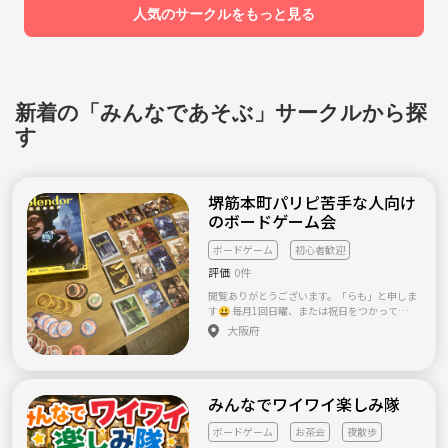
せん！ ネットワークビジネス関係ではござい
人気のサークルをもっと見る
ませんので勧誘目的の方はお断りしておりま
す。 応募お待ちしております！(^-^)
新着の「みんなであそぶ」サークルから探
す
堺筋本町パリピ苦手な人向け
のボードゲーム会
ボードゲーム
初心者歓迎
評価
0件
閲覧ありがとうございます。「らも」と申しま
す😃 毎月1回日曜、または祝日をつかってお
昼からボードゲームの会を開催しており、参
大阪府
加者を募集しております。 1回の参加人数は1
0〜20人くらいですので誰でも仲良くなりやす
い環境です🤝 雰囲気は小学生のときみたいに
ワイワイお菓子を食べながらボードゲームを
みんなでワイワイ楽しみ隊
する感じです♪ もともとゲーム好きなメンバ
ーが集まって始まったイベントですので、大
人しい、派手なのが苦手・高いノリに合わせ
ボードゲーム
お茶会
夜散歩
れないみたいな、チャラいのが苦手な方には