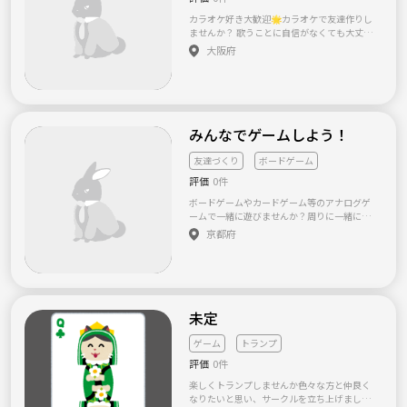
なので、女性の方も安心していらしてくださ
人 ・途中で投げ出さない人(音信不通にならな
いね😊🌻 興味ある方は、お気軽にメッセージ
カラオケ好き大歓迎🌟カラオケで友達作りし
い) フロンティア精神溢れる冒険者の あなたか
下さい( ´ ▽ ` )ﾉ よろしくお願いします🌟
ませんか？ 歌うことに自信がなくても大丈夫
らのご連絡をお待ちしております♪
です🙆🏻 カラオケ好きな方、一緒に楽しみまし
大阪府
ょう♫
みんなでゲームしよう！
友達づくり
ボードゲーム
評価
0件
ボードゲームやカードゲーム等のアナログゲ
ームで一緒に遊びませんか？周りに一緒に遊
べる人がいないのでつくりました。募集始め
京都府
たばかりで何も決まっていませんが、どなた
でもご参加下さい！
未定
ゲーム
トランプ
評価
0件
楽しくトランプしませんか色々な方と仲良く
なりたいと思い、サークルを立ち上げまし