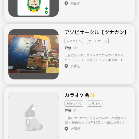
た。 新規立ち上げのため、メンバー募集中で
京都府
す(*'▽'*) とりあえずトランプサークルとして
募集しましたが、カラオケやボーリングなど
皆で楽しめる活動をしていきたいです！ 私は
今年21歳で会社員の女です。年齢や性別など
関係なしに皆さんで楽しみたいです！ よろし
くお願いします⭐️
アソビサークル【ツナカン】
友達づくり
ボードゲーム
評価
0件
土日にレンタルスペースでワイワイガヤガ
ヤ！（アルコール禁止トランプ♠️やボードゲ
ーム（簡単な物）それ以外にも様々なイベン
京都府
トや新しいアソビ✨を考えてどんどん実施し
ていきます！ 釣るようではありますが！主催
者がお菓子を作るお仕事をしており、たまに
作って持ってきてしまうかもです(*⁰▿⁰*)🍫 宗
教やインターネットビジネスの勧誘の類は全
て禁止🚫とさせていただきます！ ツナカン公
カラオケ会✨
式 大富豪ルール📝 階段（同じマーク三枚から
階段革命（同じマーク四枚から 革命有り（ジ
友達づくり
カラオケ
ョーカー使用可 革命返し（革命の数字よりも
評価
0件
強い数字ならそのまま出すことが出来ます。例
10の革命→5の革命返し 8切り ダイヤの3の人
一緒にカラオケに行きませんか？25歳男です
からスタート。 環境に合わせてどんどん変え
20～30歳の方で今月12日に一緒にカラオケに
ていきます笑！ 一緒にツナカンを作ってくれ
行ってくださる方募集します！前回のカラオ
大阪府
る仲間募集中！
ケ会では5人集まりました！ 場所は西中島南方
駅からすぐ近くのカラオケ店で午前11時から