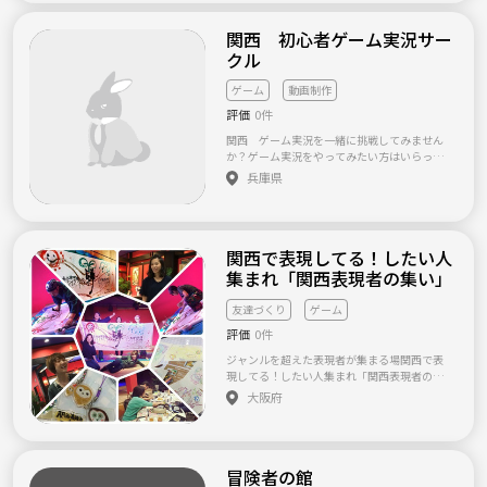
したいです！ 場所は西宮市民交流センターで
行います(￣∇￣) 最初のボードゲームは ゴキ
関西 初心者ゲーム実況サー
ブリポーカー等、気軽に楽しめる物から 始め
たいと思います！ 人数は理想では5〜10人ぐ
クル
らいが集まれば 嬉しいです！ 男女どちらでも
大丈夫です！ 現在6人程集まってます！ 気楽
ゲーム
動画制作
に来てください|(￣3￣)| 日程は12月18日のお
評価
0件
昼で考えております！ 是非是非参加お願いし
ます|(￣3￣)|
関西 ゲーム実況を一緒に挑戦してみません
か？ゲーム実況をやってみたい方はいらっし
ゃいませんか？ 私もその１人なのですが、家
兵庫県
の環境でそれが出来ない状態です。 そこでメ
ンバーを募集してみる事にしました。 ゲーム
実況が出来る環境をお持ちの方は勿論、 実況
の相方を探してる方や、１人じゃホラーゲー
関西で表現してる！したい人
ムが出来ないので一緒にやって欲しい方、 ま
た興味はあるけど１人じゃあ心細いし、喋り
集まれ「関西表現者の集い」
慣れていないので迷ってる方とか いらっしゃ
いましたら、これを機会にゲーム実況を一緒
友達づくり
ゲーム
にやってみませんか？ 再生数を多くすると
評価
0件
か、有名になるとかは二の次。 重要なのは皆
で楽しくまったりと喋りながらゲームをする
ジャンルを超えた表現者が集まる場関西で表
事です！ その為、ガチで有名になって稼ごう
現してる！したい人集まれ「関西表現者の集
とする方の参加はご遠慮下さい。 尚、私は実
い」 関西で表現者として活動している方が 集
大阪府
況する環境を用意する事は出来ませんが機材
まり、交流をしながら感性を高め合う ゆるく
を揃える事は出来ますので、 興味ある方はま
て、楽しい交流の場です☆ 過去の参加者はア
ずメッセージだけでもお送り下さい＾＾
ート、小説家、画家、脚本家、占い師、ライ
ター、音楽、パフォーマー、漫才師など
冒険者の館
様々。 ジャンルを超えた☆ 表現者の交流会で