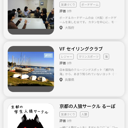
集自体は常に行っておりますので、多くのご
友達づくり
ボードゲーム
連絡お待ちしてます^^
評価
0件
ボード＆カードゲームの会（大阪）ボードゲ
ームを楽しむ会です。 カタンを中心に、モノ
ポリーや大富豪などのトランプゲームをしま
大阪府
す。 ボードゲームの種類をしぼり、できるだ
け同じゲームを何度も楽しめる会です。 カタ
ンやモノポリーを初めてやる人も がっつりや
りたい人も歓迎しています。 ゆるーく、気軽
VF セイリングクラブ
に参加できる会です。 2018年10月から月１回
ペースで会を開く予定です。 純粋にボードゲ
ームを楽しみたい方、ぜひ、ご参加くださ
レジャー
マリンスポーツ
海
い。 ※ナンパ、勧誘等を目的とした方のご参
評価
0件
加はお断りしています。 ※大人の居場所を作
ることを目的に活動しているアットホームの
日本屈指のクルージングスポット「瀬戸内
活動の一つです。 【サークル設立の想い】 ボ
海」から、あまり知られていないヨット（ク
ードゲームが好きな人が集まり、 純粋にボー
ルーザー）の魅力と楽しみ方を広めるため
兵庫県
ドゲームを楽しむ会を作ることが目的です。
に、ヨットクラブを作り活動しています。 ヨ
ット遊びって、普段あまり触れたり経験する
機会がない。 だからヨット部のようなイメー
ジ、お金持ちのイメージ、いろんなイメージ
を持たれているけど、それはほんの一部の事
実。 のんびりとキャビンで寛ぐのが好きな人
京都の人狼サークル るーぽ
もいる。 小さなヨットを持ち、コツコツとレ
ストアを楽しんでいる人だっている。 そんな
友達づくり
人狼
ヨットの楽しさを、もっとたくさんの人に知
評価
0件
っていただきたい。 だから、気軽にヨットを
楽しむことができる、若者向けのクラブを立
一緒に人狼ゲームをしませんか？(*´∀｀*)一