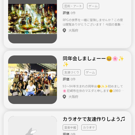
す！！ もちろん、表現者に興味がある！ お話
してみたい！って方も参加ＯＫ 人が集まれ
芸術・アート
ゲーム
ば、何かが生れる！ 確実に自分の世界が広が
評価
0件
ります！ 五感が刺激されます！！ 表現活動を
していなくても、参加したい意思があれば、
RPGの世界を一緒に冒険しませんか？この度
参加することのできる あっとホームな交流会
は閲覧ありがとうございます！ 今回の募集の
参加人数は基本8名まで（みんなが話ができる
コンセプトは… RPGの世界観を現実世界に持
大阪府
よう）と少人数制です★ この集まりをきっか
ってきて、 その世界観を誰かと共有しなが
けに、 イベントを一緒に行ったり、作品コラ
ら、 その瞬間を暮らしてみたら面白そうじゃ
ボしたり つまりは、人と人とが交わること
ない！？ というものです。 きっと意味不明だ
で、 何かが生まれ 可能性が広がります☆ まさ
と思います。笑 しかし、ゲームやアニメが好
しく 関西で表現活動している、したい人が集
きなあなたは こんな事を思った事はありませ
まる交流会 「関西表現者の集い」です♪ 現
んか？ ・ファンダジーな世界で暮らしてみた
同年会しましょーー😆🌸✨
在、仲間募集中♪ ジャンルは問いません。お
い ・冒険者になって冒険してみたい ・ギルド
✨
気軽にお問い合わせ下さい☆ ☆一番近い開催
を創って仲間と目標に挑戦してみたい ・パー
日は ２０１７年１月22日（18：00～
ティーを組んで冒険してみたい ・旅人の格好
友達づくり
ゲーム
1月26日（木）19：00～です。
をしてキャンプをしてみたい ...etc ゲームやア
☆イラスト、整体師、デザイン関係のメンバ
ニメが好きなあなたなら一度は憧れた事があ
評価
0件
ーが参加予定です♪（主催者は舞台役者） ☆
ると思います(^-^) じゃあ、憧れるだけじゃな
93〜94年生まれの同年会😊✨✨初めまして
場所は主に『えさか芸術文化館ピエロハーバ
くて実際にやってみませんか？ 大人が真剣に
🌸 尼崎市在住のマエダと申します😊 1993年4
ー』内のカフェレストランです。 (地下鉄御
考えて本格的に取り組めば、 きっと実現でき
月〜1994年3月生まれの同い年の友達がもっ
堂筋線江坂駅５番出口より北へ７分ほど) ht
大阪府
ると思いますよ٩( 'ω' )و そんな憧れを憧れのま
と欲しい‼️ という事で、この年生まれの方同年
tps://esaka-pierrot.jimdo.com/ ※出会い系、
まにしないフロンティア精神溢れる冒険者の
会しませんか？？😊✨ 時間帯は、仕事後にで
合コン系、ビジネス系などの集まりではあり
あなた！ 一緒にRPGの世界を冒険してみませ
も参加して頂けるように19時や20時あたりを
ません。 勧誘はお断り！参加した方が安心し
んか！？ 募集概要 ・シナリオライター ・イラ
想定してます✨ 場所は大阪です😊🌸 同い年
て楽しめる。そんな場を目指してます。
ストレーター ・動画作成・編集・作曲などで
カラオケで友達作りしよう♫
だからこその共感をできる仲間を募集中です(
きる方 (いずれもある程度自信があれば素人で
´ ▽ ` )ﾉ✨✨ 🚨ただし男女目的の方はお断り
も可) ・冒険者(参加者) 〜参加条件〜 ・20歳
させて頂きます🚨 友達作りをしたい方は男女
音楽全般
カラオケ
以上 ・南大阪〜難波に来れる人 ・自主的に率
関わらずぜひぜひいらして下さい🌸 私が女性
先して動ける人 ・輪を乱さない協調性のある
評価
0件