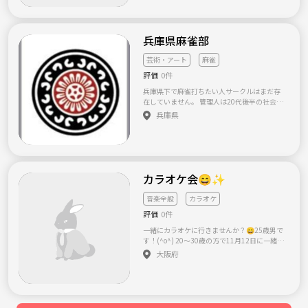
のフリータイムで午後7時くらいまでを予定し
ております！ 途中参加、途中退出もかまいま
せん！(^-^) マルチ商法等、勧誘目的の方はお
断りしております。 応募お待ちしておりま
兵庫県麻雀部
す！！(^o^)
芸術・アート
麻雀
評価
0件
兵庫県下で麻雀打ちたい人サークルはまだ存
在していません。 管理人は20代後半の社会人
で麻雀を打つ友達がいません。 ネット麻雀し
兵庫県
かやったことのない人や卓打ちに慣れている
人まで誰でも良いので麻雀を打ちませんか？
もちろん麻雀のルール知らないって方でも大
丈夫です。
カラオケ会😄✨
音楽全般
カラオケ
評価
0件
一緒にカラオケに行きませんか？😄25歳男で
す！(^o^) 20～30歳の方で11月12日に一緒に
カラオケに行ってくださる方募集します！！
大阪府
カラオケ会は毎月1回やっておりまして前回は
5人集まりました！😄 場所は西中島南方駅か
らすぐ近くのカラオケ店で午前11時からのフ
リータイムで午後7時くらいまでを予定してお
ります！(^o^) 途中参加、途中退出もかまいま