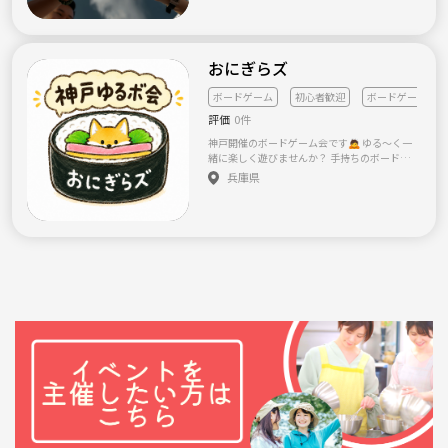
加費無料 2回目以降は参加費1,000円♪ 冷蔵庫
にはジュースやお酒をご用意🍹🍺 お菓子も常
備しています🍪 ⸻ 現在は男性メンバーが
多いですが、女性も在籍しており参加当日は
おにぎらズ
女性も居るので安心です✨ Poker好きな女性
同士で気軽に楽しめる環境を一緒に作ってい
ボードゲーム
初心者歓迎
ボードゲーム会
きませんか？😊 ⸻ 💡こんな方におすすめ
✔ Pokerを始めてみたい ✔ 初心者でも安心し
評価
0件
て参加したい ✔ 女性同士で楽しめる趣味を見
神戸開催のボードゲーム会です🙇 ゆる〜く一
つけたい ✔ 趣味友達がほしい ✔ Pokerがもっ
緒に楽しく遊びませんか？ 手持ちのボードゲ
と上手くなりたい ⸻ 私自身もPoker歴は約
ームの数は約２００種類✨ パーティゲームや
2年で、まだまだ勉強中です😊 だからこそ、
兵庫県
サイコロを使ったゲームなど 幅広い種類のボ
一緒に楽しみながら成長できる仲間が増えた
ードゲームを用意しています🎲 様々な種類の
ら嬉しいと思っています✨ 経験豊富なメンバ
ボードゲームを色んな方と楽しむ そんな意味
ーも多く、 分からないことは優しく教えてく
を込め『おにぎらズ』にしました🍙 初心者の
れるので初心者の方も安心です♠️ 和気あいあ
方も安心して参加できるように ルールの説明
いとした雰囲気で、 毎回楽しく真剣にPokerを
は任せてください👏 とにかく皆さんがボード
楽しんでいます😊 ⸻ 🃏当日の流れ ① 現地
ゲームを遊んで 楽しめることが一番です🙆 も
集合 （場所はDMでご案内します📩） ※不安
ちろん、ボードゲーム好きの方や経験者の方
な方は最寄駅で待ち合わせもOK😊 ② 初心者
もどんな方でも大歓迎です⭐
向けルール説明 ③ リングゲームorトーナメン
ト ④ 途中参加・途中退席OK🙆‍♀️ 🕔 17:00〜22:
30（出入り自由） ⸻ 👭参加者の特徴 ✨ 約
8割がお一人で参加 ✨ 女性も安心して参加で
きる雰囲気 ✨ 初心者〜経験者まで幅広く在籍
✨ 優しく教え合えるアットホームなコミュニ
ティ ⸻ 「Pokerを始めてみたい！」 「女性
でも安心して参加できる場所がいい！」 「趣
味を通じて新しい友達を作りたい！」 そんな
方は、ぜひ一度遊びに来てください😊 📩 気に