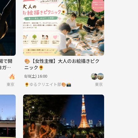
場で開
🎨【女性主催】大人のお絵描きピク
トヨガイ
ニック🌻
32歳》
8/8(土) 16:00
東京
🌻ゆるクリエイト部🎨📸
東京