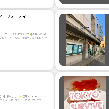
ワークビジネスや他のサークルへの勧誘など
てます。 ・保険や不動産、投資の営業も固く
。 ・迷惑行為なども厳重に注意、対応しま
ケーションが著しく取れない人(ルール守れな
ィーフォーティー
)は退会していただく可能性があります。 ・管
ので返信が遅いことがあります。申請や返信
ださい。 ・注意事項を破った方はイベント中
せます。もちろん返金等は行いません。ルー
━━━
容 ━━━━━━━━━━━━━━━━━━━━
ウトドアサークル アウトドア☘️を中心に色々
りの場として 季
、、 各学年の中で活動内容は自由に決めて
トを企画開催しております mixiにてメンバ
ます。 そのため「これやりたい！」と自分
、ご家族お誘い合わせの上 是非ご参加下さいま
は特に参加していただきたい！ やってみたい
いところがあれば是非教えてください。 一緒
を通して楽しい友達作りの場にと設立しまし
を作りましょう ！ 季節ごとにイベントでき
━━━━━━
━━━━━━━━━━━━━━━━━━━━━
年で作るので、タメ口で話すことをオススメ
 現在全学年で約300人のメンバーで男女比
1年の学年から02年の学年まで、主に20代の
、みんなで仲良
的ではないので入会費や
ません。好きな時に参加してください！ ━
━━━━━━━━━━━━ 💌サークルへの入
━━━━━━━━━━━━━━ 突然です
99○年4月〜199○年3月」生まれが同級生で
い】 初めまして✨ 管理人のmakanaです
だけ最初にメッセージで教えてください。 サ
の方に赤く「メンバー申請」ボタンがありま
年年3回海外に行っています✨ そんな中で最
と↓のようなテンプレと「メンバー申請する」
たらもっといい人生になるのでは？と思い投