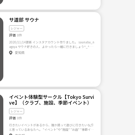
など 老若男女募集しております！！ ネットワークビジネス、営
業、ナンバ目的お断りです
サ道部 サウナ
レジャー
評価
0件
2020/11/14更新 インスタアカウント作りました。 saunabu_n
agoya サウナ好きの人、よかったら一緒に行きましょう^_^ 水
風呂入った後の体がジーンとする感じ、最高ですよね💆‍♂️ 僕は今
愛知県
池に住んでて、よくアペゼとかウェルビー行くのですが 他にも
色々行きたいです。 もっと言うと、サウナ作りたいです笑 語り
合いましょう😊 リンクは私が行ったサウナです。
イベント体験型サークル【Tokyo Survi
ve】（クラブ、施設、季節イベント）
レジャー
評価
0件
行きたいイベントがあるから、誰か誘って遊びに行きたいな♫
と思っているあなたへ。 "イベント"や"施設" "お店" "季節イベ
ント" などのコンテンツを中心に遊びに行くサークルです♫