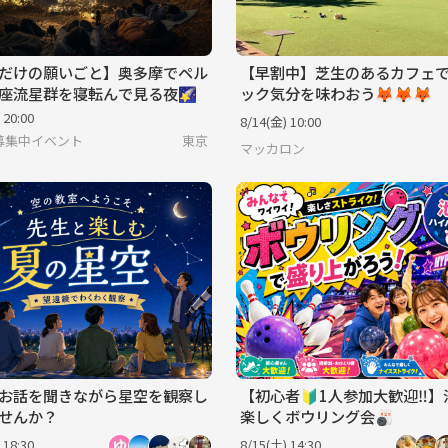
だけの願いごと】奥多摩でペル
【早割中】芝生のあるカフェ
座流星群を寝転んで見る夜🌠
ック気分を味わおう🦊🦊🦊
 20:00
8/14(金) 10:00
募集中イベント
東京
マッカロン
お話を聞きながら星空を観察し
【初心者🔰1人参加大歓迎‼️
せんか？
楽しくボウリング会🎳
 18:30
8/15(土) 14:30