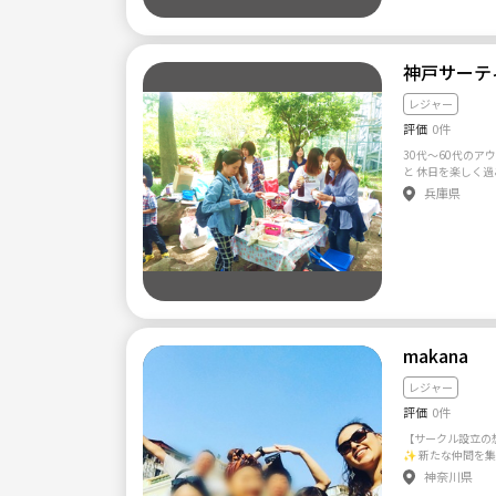
宗教およびネット
は、固くお断りし
お断りしています
す。 ・コミュニ
神戸サーテ
い、話が聞けない
理人は割と忙しい
レジャー
は気長にお待ちく
であろうと退会さ
評価
0件
ルには厳しいです。 ━━━━━━━━━━━━━━━━
━━ 👫活動内
30代〜60代のア
━ ドライブや飲み会、カフェ、ボードゲーム、スノボ、BBQ
と 休日を楽しく過ごして たくさんのお友達作
や旅行などなど、
節に合わせたイベン
兵庫県
もらおうと思って
ー217名 お友達
から発信できる方
せ😁☝️ 【サークル設立の想い】 創立10年😁👍 30代60代が集
こと、行ってみた
まってアウトドア
に楽しいサークル
た
たら絶対楽しい！！！ ━━━━━━━━━━━━
━━━ 📝特徴 
①グループは同学
してしています！
だいたい半々、 9
makana
学年が集まっています。 ②同学年はもちろん
くなれたらと思ってます！ ③営利目
年会費等はかかり
レジャー
━━━━━━━━
評価
0件
り方 ━━━━━━━
が… 学生の頃「1
【サークル設立の想
したよね？ それ
✨ 新たな仲間を集めようと思い投稿させて頂いています！ 私
ークルページの下
は海外が好きで毎
神奈川県
す。 そこを押す
高の仲間が沢山い