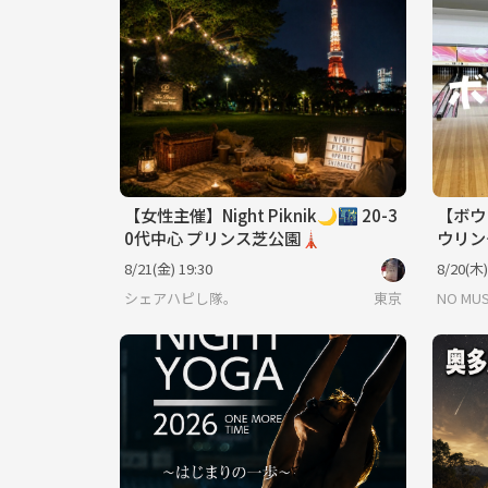
【女性主催】Night Piknik🌙🌃 20-3
【ボウ
0代中心 プリンス芝公園🗼
ウリ
8/21(金) 19:30
8/20(木)
シェアハピし隊。
東京
NO MUS