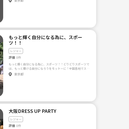
東京都
「必ずこのイベントへ行く！」という縛りはなく、 「面白そ
う、興味がある！」というイベントがあったときに、気軽に誘
いあえる場所にしたいなと思います(^^)/ 1人参加も大歓迎で、
ここで新しい友達を作りたいなと思います♫ 【サークル設立の
想い】 飲みや買い物、イベントなど、どこに行くにしても気軽
に誘い合える仲間がいたらいいのになぁ。 という思いから設立
しました。 最近行った場所 ・SONY SUQUARE SHIBUYA PROJE
CT(渋谷modiにて開催中) ・ボヘンミアンラプソディ(映画)を見
もっと輝く自分になる為に、スポー
に行く ・六本木のマジックバーに行く などなど。 面白いこと
ツ！！
を一緒に「面白いね！」と純粋に楽しめたら最高だなと思って
おります。 まずは気軽に飲みから行きましょう～(^^)/
レジャー
評価
0件
もっと輝く自分になる為に、スポーツ！！どりどりスポーツで
は、もっと輝ける自分になろうをモットーに！全国各地でスポ
ーツを行いたいと思います♪ 今現在は、スキー・スノーボー
東京都
ド・ゴルフ・サーフィン・ウインドサーフィン・山登り等をメ
インで行ってますが、他にもメンバーの意見も聞いて様々なス
ポーツを行って行きたいと思いますので、是非ともご提案を宜
しくお願い致します。m(__)m ★☆★☆★☆★☆★☆★☆★☆
★☆★☆★☆★ どりどりスポーツ HP: http://www.dori-dori.j
p/sports/index.php ☆★☆★☆★☆★☆★☆★☆★☆★☆★☆
★☆
大阪DRESS UP PARTY
レジャー
評価
0件