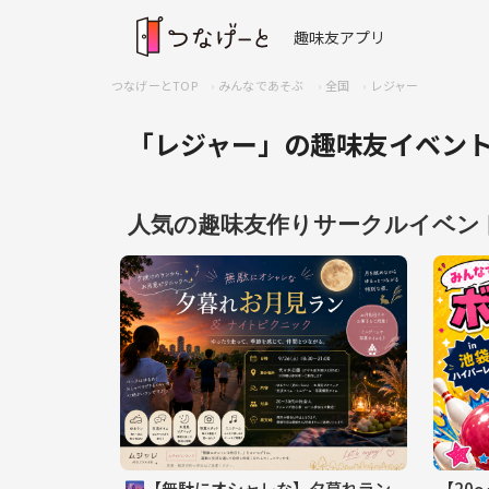
趣味友アプリ
つなげーとTOP
みんなであそぶ
全国
レジャー
「レジャー」の趣味友イベン
人気の趣味友作りサークルイベン
🌆【無駄にオシャレな】夕暮れラン
【20