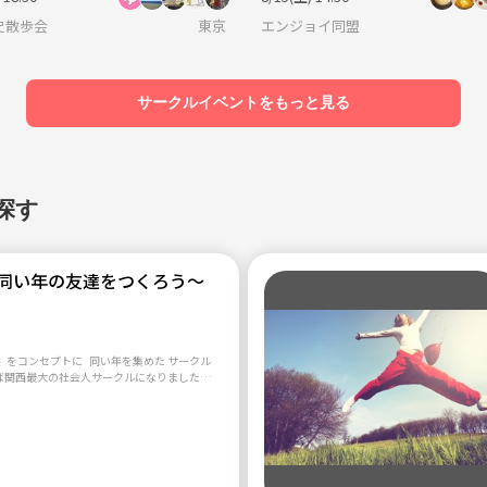
でも国際派〜
史散歩会
東京
エンジョイ同盟
サークルイベントをもっと見る
探す
同い年の友達をつくろう〜
』をコンセプトに 同い年を集めた サークル
ば関西最大の社会人サークルになりました😳
しなくていいので、慣れてきたらタメ口でフ
 91年度生まれから02年度生まれまで募集
20代がメインですね😉 他学年と合同で遊ぶこと
できます。 初めましての人も大歓
━━━━━━━━━━━━━━━━━━━ ・