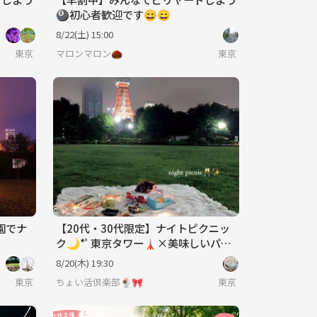
🎱初心者歓迎です😄😄
8/22(土) 15:00
東京
マロンマロン🌰
東京
園でナ
【20代・30代限定】ナイトピクニッ
ク🌙*ﾟ東京タワー🗼×美味しいパン
を食べながらお話しましょ🍞🥐
8/20(木) 19:30
東京
ちょい活倶楽部🍨🎀
東京