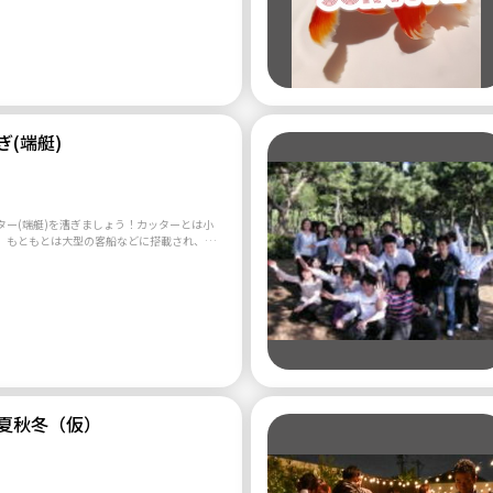
------------------------ 生まれ：199○年○
やる！ これ
性別：男or女 --------------------------- ↑の自
変え始め早7年🌈 海外に行く回数も増え、
ートを編集して送信してください。 ⚠️このメ
のでもっと増やしていろんな遊びや世界観を
は振り分けできないので参加申請許可しませ
好き 🎪いろんなイベン
夢を追い求めたい・夢を見つけたい ☀️楽し
━━━━━━━━━━━━━━━━━━━━
ワクワクしたい 🏐スポーツをみんなでした
のサークルは、ビジネスや宗教などの勧誘が
そういった心配なく遊べる友達を作りたいと
かりなので、素人
(端艇)
げました。 しつこいですが、宗教およびネ
もしれませんがみんなでワイワイ出来たら嬉
スの勧誘などを目的としているかたはお断り
イ語🌈で【贈り物】という意味です✨ 出逢
がしてます。 そんな機会を作りたくてサー
いろいろな方と出逢い、沢山のステキな人との
何か気
共有して行きたいと思いこの名前にしました
ば質問も受け付けます！
ター(端艇)を漕ぎましょう！カッターとは小
 •⑉)‥♡ 出来るだけここに参加して頂いてる方
、もともとは大型の客船などに搭載され、海
思っていますので、イベントの希望曜日等あ
命艇として使われていたものです。海自や海
ッセージお待ちしております🌈
ど海に関わる方達の訓練として広まり、現在
本各地で大会が行われるようになりました。
よく間違えられるのですが、カッターは漕ぎ
持つ艇長、号令をかける艇指揮の8名で乗り組
自分たちの力で漕ぎ進むということの気持ち
の方々との交流を深められるということが、
の魅力だと思います。 私たちのチーム
度も高く、幸いにも各地の大会でそれなりの
夏秋冬（仮）
ます。 今後、さらに多くの方との交流を深め
ンバー募集をさせていただく運びとなりまし
社会人チームです。年齢層は20代から60代
ッター部に在籍していた者が数名いますが、