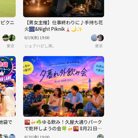
でピクニ
【男女主催】仕事終わりに♪手持ち花
火🎆&Night Piknik🗼🌙✨
8/19(水) 19:00
東京
シェアハピし隊。
東京
】池袋で
🌇🍻☘️ゆる飲み！久屋大通りパーク
で乾杯しようの会🍀🍻🌇 8月21日
(金)19時〜
8/21(金) 19:00