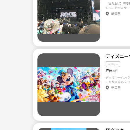
ほとんどが社会人
【立ち上げ】春夏
れぞれ違う社会人
して。 社会人サー
りで広がっている
存のサークルだと
静岡県
の心配がある方で
なか馴染めなかっ
なりますのでご安
ず勇気のいる行動だと思います。 
ので、体力トレー
イベントを網羅し
も有効かもしれません。 男女の比率は半々く
す！ 年齢、性別
平均10名前後が
思っています。 最低限、社会人としてのマナーを守れる方でし
習を楽しんでいま
たら大歓迎です。 ゼロから作り上げたいと思うので、同士の方
大会にも遠征して
がいらっしゃれば
感覚で楽しみなが
の他チームの方々
ディズニー
ー大会をするなど
できます。また、
として、楽しみを共有する
レジャー
も大歓迎です！！ 少しでも気になったという方や、マリンスポ
評価
0件
ーツに興味がおあ
い。
ディズニーインパ
ークルのメンバーを募集して
メンバーでインパ
千葉県
せんが、20歳から
ークル、設立から
頂いていますが、
ます！ ご連絡頂く際は必ずお名前(名字、名前どちらかでも可)
と、性別、年齢をご連絡ください
会費・参加費は不要です。 舞浜近辺に住
方、年パある方な
す。 一緒にディズニー楽し
い】 ディズニー
きる人居た方がい