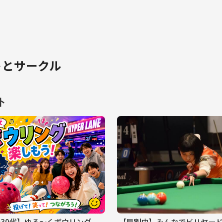
トとサークル
ト
〜30代】ゆる〜くボウリング
【早割中】みんなでビリヤー