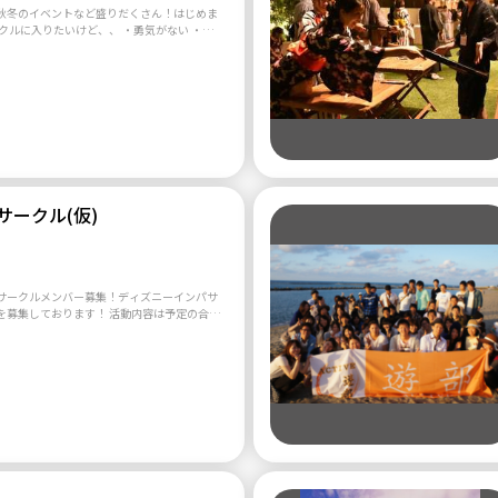
になってカッターを始めました。 仕事も皆そ
秋冬のイベントなど盛りだくさん！はじめま
チームですが、友人や職場の仲間など、繋が
クルに入りたいけど、、 ・勇気がない ・既
チームです。 今まで運動経験がない方や体力
もう仲良いグループができあがってる ・なか
も、練習ですぐにコツを掴み、漕げるように
た など、既存のサークルに入るのは少なから
心ください。 海で行う爽やかなスポーツです
そこで！春夏秋冬であらゆる
ニングやダイエット、ストレス解消法として
たいと思い、新規でサークルを立ち上げま
らいで、練習では
、国籍問わず、どんどん盛り上げて行きたいと
集まります。年齢を問わず、和気あいあいと練
す。 シーズン中は、神戸や大阪、横浜などの
おり、各自のペースで、人によっては部活動
、是非ともよろしくお願いします！
ら打ち込んでいただけるかと思います。 全国
との交流も非常に多く、試合後にバーベキュ
サークル(仮)
、レース以外でも繋がりを大切にすることが
季節によって変化する爽やかな海のスポーツ
ことができます。 体験参加はいつで
りの方は、ぜひお気軽にお問い合わせくださ
サークルメンバー募集！ディズニーインパサ
おります！ 活動内容は予定の合う
や飲み会の実施等です。 年パの有無は問いま
33歳までの年齢制限を設けております。 当サ
3ヶ月が経ち、何度もイベントを実施させて
 今回さらに規模を拡大すべく募集致しており
！ ビジネスではないので、入
んでいるかた遠方の
い方、土日休みの方平日休みの方、様々で
みましょう！ 【サークル設立の想
行きたいけど、1人で行くより楽しさを共有で
いよね！ということで集まってもらってま