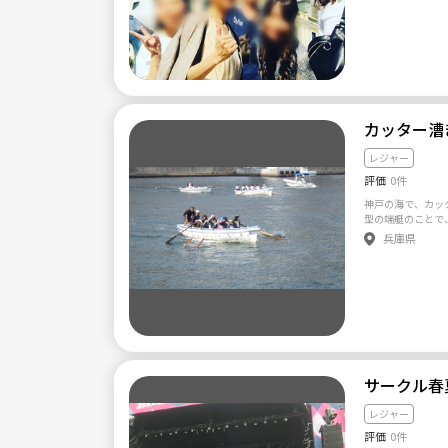
ボタンが出てきます。 ---
稿させて頂きました！ やりたい事を やりたい時に
月(2000年以降も🙆‍♂️) 
をモットーに人生を
己紹介のテンプレ
仲間も増えてきた
ッセージがない人
共有したいと思っています♡ ✈️旅行が
ん。 ━━━━━━━━━━━━━━━━━━━━━ ❤️‍🔥サーク
トを企画したい 
ル設立の想い ━
い人生にしたい 
まず、、、 大阪
い どんな方でもオッケーです🙆‍♀️ まずはお茶でもしながらやり
多い印象なので、
たい事話しましょうー♪٩(´ᵕ｀๑)۶⁾⁾ 始めたば
カッター漕ぎ
思い、今回立ち上
で不手際が多いか
ットワークビジネ
しいです✨ グループ名と私のニックネームがmakanaとなって
してます。 年齢が違っても仲良くなれますが、一緒の方が仲
レジャー
おりますが、ハワ
良くなりやすい気
いは一期一会‼︎ 
評価
0件
クルつくりました！ 以上、長くなりましたが、他にも
繋がりの贈り物を
になることがあれ
♡ 楽しい出逢いを期待してワクワクしています！ 是非宜しくお
神戸の海で、カッ
願い致します(⑉•
型の端艇のことで
とお会いしたいと
難事故の際には救
兵庫県
りましたら是非メ
保、海洋少年団な
では競技として日
レガッタなどとも
手が6名と、舵を
みます。 競技として競うことももちろんやり甲斐があるのです
が、純粋に海上を
良さ、そして多く
人を惹きつけるカッター
は、全国的に知名
サークル春
成績を残しており
たく、こちらでメ
レジャー
た。 【サークル設立の想い】 メンバーは、神戸、大阪近郊在住
の者がほとんどの
評価
0件
で、大学時代にカ