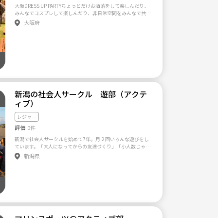
大阪DRESS UP PARTYちょっとだけお洒落をして楽しんだり、
みんなでコスプレして楽しんだり、非日常空間をみんなで共有
するパーティーです！ドレスアップパーティーのコンセプトは
大阪府
DRESS UP（お洒落）！普段よりちょっとだけお洒落をして、
非日常空間をお楽しみください！
新潟の社会人サークル 遊部（アクテ
ィブ）
レジャー
評価
0件
新潟で社会人サークルを始めて7年。月２回いろんな遊びをし
ています。「大人になってからの友達づくり」「小人数じゃや
らないことやってみよう」などをテーマにいろんな人が参加し
新潟県
て、自然とたくさん友達が増えていくサークルです。 ～これま
でやったこと～ ・スノーボード ・十日町雪まつり ・わかさぎ
釣り ・お花見 ・富士急ハイランド ・弥彦登山 ・運動会 ・BBQ
（バーベキュー） ・花火大会 ・日光紅葉温泉旅行 ・バンガロ
ーキャンプ ・立食パーティー ・アイススケート ・遊部的ハイ
キング～目的地を探せ～ ・本気砂遊び～巨大サンドアートを作
ろう！ ・キャニオニング ・アスレチック！フォレストアドベン
チャー ・桃太郎電鉄～遊部ver～ ・秋のそば打ち体験 ・ハロウ