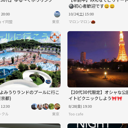
🎱初心者歓迎です😄😄
 20:00
10/24(土) 15:00
ョイ同盟
東京
マロンマロン🌰
よみうりランドのプールに行こ
【20代30代限定】オシャな公
東京都)
イトピクニックしよう🎀🎀
 12:30
8/28(金) 19:30
ークル
東京
Too cafe