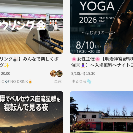
リング🎳】みんなで楽しくボ
🌸女性主催🌸【明治神宮野球
ング✨
催⚾️🧘🏻‍♀️】〜入場無料〜ナイ
ベントへ行こう🌙〜《20代〜
 20:00
8/10(月) 19:30
IC 🎶 NO DRINK🍺
東京
ゆるりら🫧