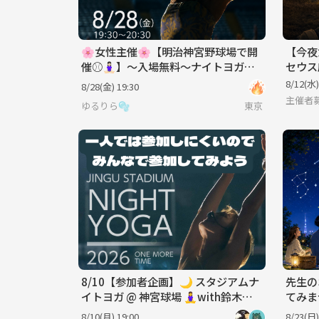
🌸女性主催🌸【明治神宮野球場で開
【今夜
催⚾️🧘🏻‍♀️】〜入場無料〜ナイトヨガイ
セウス
ベントへ行こう🌙〜《20代〜32歳》
8/12(水)
8/28(金) 19:30
主催者
ゆるりら🫧
東京
8/10【参加者企画】🌙 スタジアムナ
先生の
イトヨガ @ 神宮球場 🧘‍♀️with鈴木一
てみま
平
8/10(月) 19:00
8/23(日)