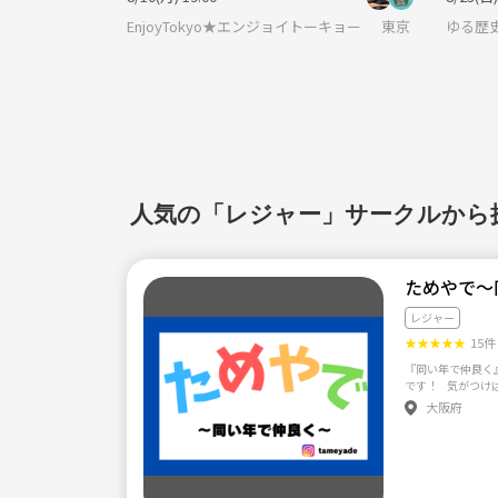
EnjoyTokyo★エンジョイトーキョー 〜気持ちだけ
東京
ゆる歴
人気の「レジャー」サークルから
ためやで〜
レジャー
★
★
★
★
★
15件
『同い年で仲良く
です！ 気がつけ
年上、年下を気に
大阪府
ランクに話せます！
してます🙆‍♂️ 
も多いので、たくさん友達が
迎です！！！ ━━━━━━━━━━━━━━━━━━━━━
⚠️注意事項 ━━