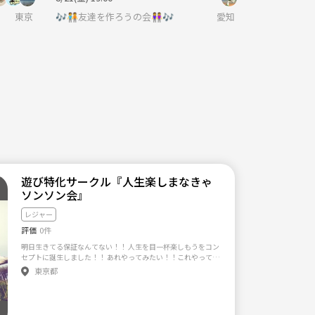
東京
🎶🧑‍🤝‍🧑友達を作ろうの会👭🎶
愛知
遊び特化サークル『人生楽しまなきゃ
ソンソン会』
レジャー
評価
0件
明日生きてる保証なんてない！！ 人生を目一杯楽しもうをコン
セプトに誕生しました！！ あれやってみたい！！これやってみ
たい！！を企画、実行し、みんなでワイワイキャキャと遊ぶサ
東京都
ークルです。 現在のところ20人位います（つなげーと以外でも
募集しているので。） 今までやったことある企画は、 路上カー
ト、リムジンパーティー、ラフティング、スノボー、グランピ
ング、ロンドンバスクルーズ、サバゲー、アーチェリーハント