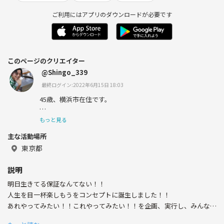
ご利用にはアプリのダウンロードが必要です
このページのクリエイター
@Shingo_339
最終ログイン:2022年6月15日 18:03
45歳、横浜市在住です。
趣味は、バレーボール・スポーツ全般をすること・天体観
もっと見る
測・読書（自己啓発、歴史）、アニメ鑑賞（特に物語シリ
主な活動場所
ーズ）、占い（姓名鑑定、手相）、写真撮影（ポートレー
ト）です。
東京都
昔、占い関係（姓名鑑定）の仕事をしていたので、名づけ
説明
は得意です！！
明日生きてる保証なんてない！！
人生を目一杯楽しもうをコンセプトに誕生しました！！
あれやってみたい！！これやってみたい！！を企画、実行し、みんなで
人生楽しまなきゃソンソン会というサークルをつくりまし
ワイワイキャキャと遊ぶサークルです。
た。