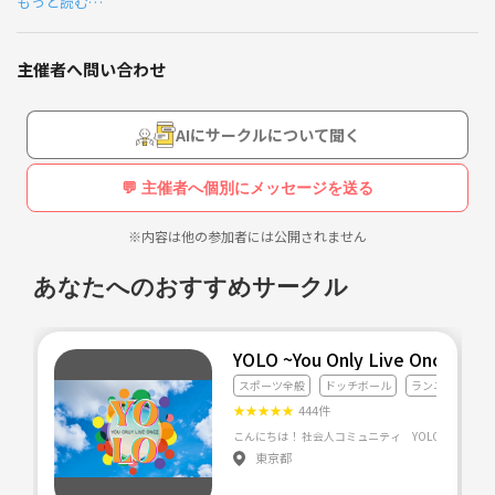
もっと読む…
現在のところ20人位います（つなげーと以外でも募集しているので。）
人生一度はやっておきたいことをサークルのみんなと意見
今までやったことある企画は、
だしあって、活動しております。
主催者へ問い合わせ
路上カート、リムジンパーティー、ラフティング、スノボー、グランピ
今までやったことのある活動は、ラフティング・コスプレ
ング、ロンドンバスクルーズ、サバゲー、アーチェリーハントなど
して路上カート・リムジンパーティ・ロンドンバスクルー
AIにサークルについて聞く
ジング・グランピング・天体観測です。
老若男女募集しております！！
https://tunagate.com/circle/29275
💬 主催者へ個別にメッセージを送る
ネットワークビジネス、営業、ナンバ目的お断りです
※内容は他の参加者には公開されません
興味のある方はメッセージをいただければと思います。
あなたへのおすすめサークル
YOLO ~You Only Live Once~
スポーツ全般
ドッチボール
ランニング・ジ
★
★
★
★
★
444件
東京都