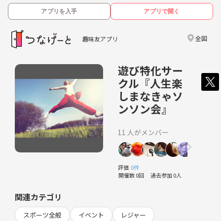
アプリを入手
アプリで開く
全国
趣味友アプリ
遊び特化サー
クル『人生楽
しまなきゃソ
ンソン会』
11 人がメンバー
評価
0件
開催数 0回
過去参加 0人
関連カテゴリ
スポーツ全般
イベント
レジャー