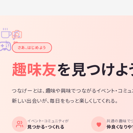
♫
✧
✦
✦
♪
✧
さあ、はじめよう
趣味友
を見つけよ
つなげーとは、趣味や興味でつながるイベント・コミュ
新しい出会いが、毎日をもっと楽しくしてくれる。
イベント・コミュニティが
共通の趣味で
見つかる・つくれる
仲良くなりや