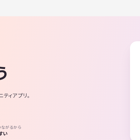
う
ニティアプリ。
つながるから
すい