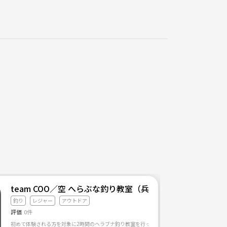
team COO／空 へらぶな釣り教室（兵庫県猪名川町 第
釣り
レジャー
アウトドア
評価
0件
ご覧いただき、ありがとうご