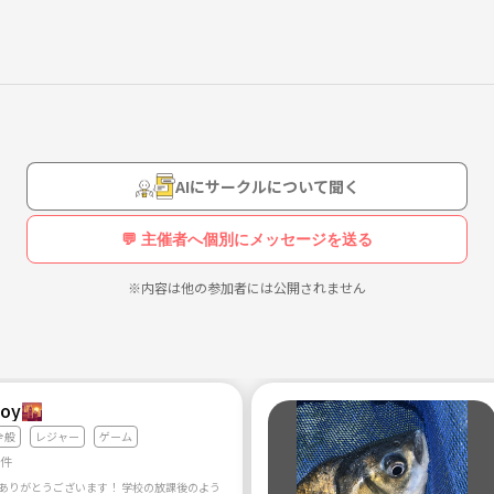
AIにサークルについて聞く
💬 主催者へ個別にメッセージを送る
※内容は他の参加者には公開されません
oy🌇
全般
レジャー
ゲーム
1件