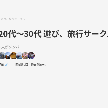
代 遊び、旅行サークル
20代〜30代 遊び、旅行サーク
6 人がメンバー
評価
0件
開催数 0回
過去参加 0人