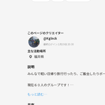
このページのクリエイター
@Kglnck
最終ログイン:1月19日 20:30
主な活動場所
福井県
説明
みんなで軽い日帰り旅行行ったり、ご飯会したりボー
現在６０人のグループです！
もっと読む…
初参加の人もきやすいようにフォローしますので、よか
共有