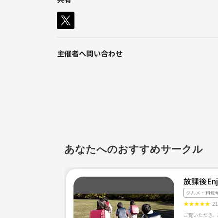
主催者へ問い合わせ
あなたへのおすすめサークル
放課後Enj
グルメ・料理
★
★
★
★
★
2