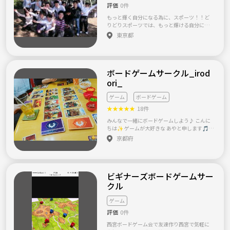
評価
0件
人めっちゃ集まります♬もちろん大阪の方も
います( ^ω^ )) ♫たこパ ♫マリオ系、FPS、ス
もっと輝く自分になる為に、スポーツ！！ど
ポーツ系などやりたいゲームや好きなゲー
りどりスポーツでは、もっと輝ける自分にな
ム、昔やっていたゲームなどを一緒にメッセ
ろうをモットーに！全国各地でスポーツを行
東京都
ージにくださーい(´∀｀*) 気になった人、友
いたいと思います♪ 今現在は、スキー・スノ
達増やしたい人、職場以外のつながりが欲し
ーボード・ゴルフ・サーフィン・ウインドサ
い人、どんどんメールくださーい(*^^*)！
ーフィン・山登り等をメインで行ってます
が、他にもメンバーの意見も聞いて様々なス
ボードゲームサークル_irod
ポーツを行って行きたいと思いますので、是
非ともご提案を宜しくお願い致します。m(__)
ori_
m ★☆★☆★☆★☆★☆★☆★☆★☆★☆★
☆★ どりどりスポーツ HP: http://www.dori-d
ゲーム
ボードゲーム
ori.jp/sports/index.php ☆★☆★☆★☆★☆
★
★
★
★
★
18件
★☆★☆★☆★☆★☆★☆
みんなで一緒にボードゲームしよう♪ こんに
ちは✨ ゲームが大好きな あやと申します🎵
【ボードゲームサークル＿irodori_】は月に1
京都府
回集まってボードゲームなどでわんちゃか楽
しもう☺️というサークルです✨ 2人でだと遊
ぶ内容が限られてくるので 少なくても4人で遊
べたら いいなと思っています。 サークルはお
ビギナーズボードゲームサー
かげさまで8周年を迎えようとしています！ 本
当に皆様には感謝してもしきれないくらいで
クル
す✨ ありがとうございます💓💓 人数は日に
よって様々ですが たいてい4名〜10名で集ま
ゲーム
っています✨ これしてみたいあれやってみた
評価
0件
いのお声は 随時取り入れたいと思っています
✨ 率先して声をかけてくださいね！👍
西宮ボードゲーム会で友達作り西宮で気軽に