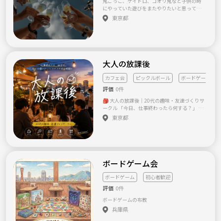
鬼ごっこ、ケイドロ、コオリ鬼など子供の時
す🌈毎回最低5-6人は参加しています😊⭐️ア
にやっていた遊びをまたやりたいと思ってサ
ットホームな感じで楽しい雰囲気です！是非
ークルを作りました👹 童心に返りたい人ぜひ
東京都
お一人様でのご参加もお待ちしてます🌸 ◆ど
参加してください✨
んなイベント？ ・初参加＆おひとり様大歓迎
・会話が苦手、説明が下手という方大歓迎 ・
スタッフが丁寧にサポート！自己紹介・ルー
ル説明タイムもたっぷり ・途中参加＆途中退
室もOKなので気軽に参加可能 •いつも男女比
大人の放課後
は半々位です。 ◆こんな方におすすめ！ ・人
狼をやってみたいけれど、経験者ばかりだと
カフェ会
ピックルボール
ボードゲーム
不安 ・初対面で話すのが苦手、職場や面接で
うまく自分を伝えられない ・新しい趣味や仲
評価
0件
間がほしい、休日の午後を楽しく過ごしたい •
🎒 大人の放課後｜20代の趣味・友達づくりサ
参加費は当日500円のみ‼️勧誘は一切無いので
ークル 「今日、仕事終わったら何する？」 家
心配は全くありません🤣 ◆当日の流れ ・15:0
に帰って、ご飯を食べて、動画を見て寝る。
0-15:25受付 (南小岩コミュニティ会館)
東京都
そんな日が増えていませんか？ もちろん、そ
・15:30ゲームスタート ・自己紹介＆基本ルー
れも悪くない。 でもたまには、 ☕ 行ってみた
ル説明 ・みんなでボドゲ&人狼ゲームスター
かったカフェに行ったり 🏓 話題のピックルボ
ト！ ・1位のお菓子を巡ってワイワイ競いあい
ールをやってみたり 🏌️ ゴルフを始めてみたり
ます。 ・21:00終了（途中入場&退室OK） ---
🎱 ビリヤードで盛り上がったり 🚶‍♂️ 街をぶら
⚠️注意事項⚠️ 下記の行為はご遠慮ください。
ぶら歩いたり 🎲 ボードゲームで笑ったり 「一
・勧誘・営業・告知・引き抜き・しつこいナ
ボードゲーム会
人では行かなかった場所」に、誰かと行って
ンパ・暴言など ・過度なナンパ行為や迷惑行
みる。 そんな時間があったら、毎日がちょっ
為 ・開催内容や風景写真、動画のSNS等への
ボードゲーム
初心者歓迎
と楽しくなると思いませんか？ ⸻ 🌿 コン
無許可投稿 サークルやイベントの輪を乱す行
評価
0件
セプト 学生の頃の”放課後”みたいな時間を、
動をする方、運営側の指示に従っていただけ
大人になってもう一度。 このサークルは、
ない方や運営側が参加者様としてふさわしく
ボードゲームの布教
「交流会に参加する場所」ではなく、 一緒に
ないと判断した方は、参加をお断りする場合
兵庫県
遊んでいたら、気づいたら友達になってい
がございます。
た。 そんな自然な出会いを大切にしています