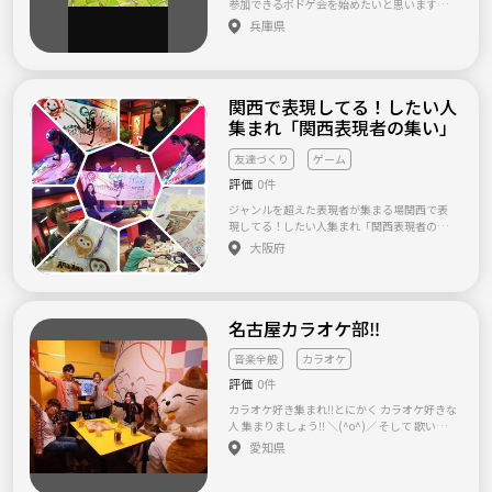
参加できるボドゲ会を始めたいと思います！
僕が知ってるボドゲ会では 中級者から熟練者
兵庫県
の方がやってる イメージがあったので 初心者
の方がゆっくりと 始める事が出来る会を開催
したいです！ 場所は西宮市民交流センターで
行います(￣∇￣) 最初のボードゲームは ゴキ
関西で表現してる！したい人
ブリポーカー等、気軽に楽しめる物から 始め
たいと思います！ 人数は理想では5〜10人ぐ
集まれ「関西表現者の集い」
らいが集まれば 嬉しいです！ 男女どちらでも
大丈夫です！ 現在6人程集まってます！ 気楽
友達づくり
ゲーム
に来てください|(￣3￣)| 日程は12月18日のお
評価
0件
昼で考えております！ 是非是非参加お願いし
ます|(￣3￣)|
ジャンルを超えた表現者が集まる場関西で表
現してる！したい人集まれ「関西表現者の集
い」 関西で表現者として活動している方が 集
大阪府
まり、交流をしながら感性を高め合う ゆるく
て、楽しい交流の場です☆ 過去の参加者はア
ート、小説家、画家、脚本家、占い師、ライ
ター、音楽、パフォーマー、漫才師など
名古屋カラオケ部‼️
様々。 ジャンルを超えた☆ 表現者の交流会で
す！！ もちろん、表現者に興味がある！ お話
してみたい！って方も参加ＯＫ 人が集まれ
音楽全般
カラオケ
ば、何かが生れる！ 確実に自分の世界が広が
評価
0件
ります！ 五感が刺激されます！！ 表現活動を
していなくても、参加したい意思があれば、
カラオケ好き集まれ‼️とにかく カラオケ好きな
参加することのできる あっとホームな交流会
人 集まりましょう‼️ ＼(^o^)／ そして 歌いまく
参加人数は基本8名まで（みんなが話ができる
りましょう‼️笑 (￣▽￣) オールジャンル オッ
愛知県
よう）と少人数制です★ この集まりをきっか
ケーです‼️ (⌒▽⌒) とにかく このサークルを
けに、 イベントを一緒に行ったり、作品コラ
通じて 参加者のみんなが 楽しんでくれたら 最
ボしたり つまりは、人と人とが交わること
高です‼️ ＼(^o^)／ 興味持ってくれた方 下記の