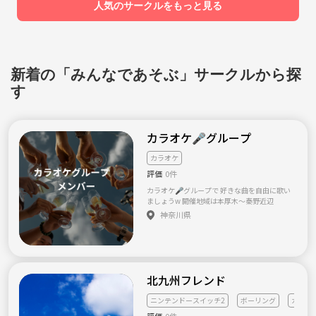
人気のサークルをもっと見る
い ・冒険者になって冒険してみたい ・ギルド
を創って仲間と目標に挑戦してみたい ・パー
ティーを組んで冒険してみたい ・旅人の格好
をしてキャンプをしてみたい ...etc ゲームやア
ニメが好きなあなたなら一度は憧れた事があ
ると思います(^-^) じゃあ、憧れるだけじゃな
新着の「みんなであそぶ」サークルから探
くて実際にやってみませんか？ 大人が真剣に
考えて本格的に取り組めば、 きっと実現でき
す
ると思いますよ٩( 'ω' )و そんな憧れを憧れのま
まにしないフロンティア精神溢れる冒険者の
あなた！ 一緒にRPGの世界を冒険してみませ
んか！？ 募集概要 ・シナリオライター ・イラ
カラオケ🎤グループ
ストレーター ・動画作成・編集・作曲などで
きる方 (いずれもある程度自信があれば素人で
カラオケ
も可) ・冒険者(参加者) 〜参加条件〜 ・20歳
以上 ・南大阪〜難波に来れる人 ・自主的に率
評価
0件
先して動ける人 ・輪を乱さない協調性のある
カラオケ🎤グループで 好きな曲を自由に歌い
人 ・途中で投げ出さない人(音信不通にならな
ましょうw 開催地域は本厚木〜秦野近辺
い) フロンティア精神溢れる冒険者の あなたか
らのご連絡をお待ちしております♪
神奈川県
北九州フレンド
ニンテンドースイッチ2
ボーリング
カラオ
評価
0件