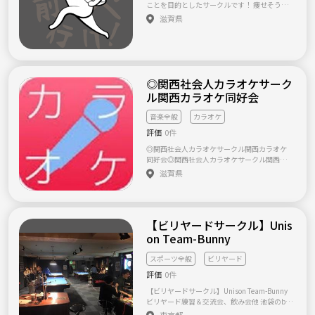
ことを目的としたサークルです！ 痩せそうな
集まってきてます！ 社会人も少数ですが参加
ものなら、バドミントン、卓球、お散歩
滋賀県
してくれています。 自分語りばっかりして周
（笑）、カラオケ、何でもやります。 会費は
りから引かれちゃう空気の読めない方、 非常
特にありません。施設利用時は利用料を参加
識な方や、出会いのみを目的としてる方、 ビ
人数で割った実費のみお願いいたします。 疲
ジネス目線での勧誘はお断りしています。 で
れたら休むサークルです。ハードな運動を期待
はでは、どうぞご参加をお待ちしております。
されている方には向いていませんが、誰かと
少しでも気になったらお気軽にご連絡くださ
一緒なら長時間歩いたり運動したり出来るか
◎関西社会人カラオケサーク
いヽ( ・∀・)ﾉ
も、という方はぜひぜひご参加ください！ 卓
ル関西カラオケ同好会
球もバドミントンも初心者歓迎です！ カラオ
ケも意外とカロリー消費しますのでカラオケ
音楽全般
カラオケ
の時もあります！ こんなことやりたい！って
いうご希望もじゃんじゃんお願いいたしま
評価
0件
す！ゆる〜いサークルです♪(๑ᴖ◡ᴖ๑)♪
◎関西社会人カラオケサークル関西カラオケ
同好会◎関西社会人カラオケサークル関西カ
ラオケ同好会では、カラオケが好きな方、音
滋賀県
楽を通して新しい友達が欲しい方が楽しく交
流できる関西社会人カラオケサークルです!! ◎
社会人サークルと言っても、学生さん～中高
年の方まで年齢に関係なく、みんな和気あい
【ビリヤードサークル】Unis
あいにわいわい楽しいアットホームな非営利
団体の関西社会人カラオケサークルです。 ◎
on Team-Bunny
活動内容について!! ◎当サークルでは、関西社
会人のカラオケサークルです。 ◎当サークル
スポーツ全般
ビリヤード
は、非営利団体の関西社会人のカラオケサー
評価
0件
クルなので、営利を目的とした事業活動では
なく、ボランティア活動として活動していま
【ビリヤードサークル】Unison Team-Bunny
す。 ◎主な活動エリアは、関西（滋賀・京
ビリヤード練習＆交流会、飲み会他 池袋のbill
都・大阪近郊）エリアを中心にカラオケオフ
iards & darts BAR Unisonで平日夜や、土日祝
東京都