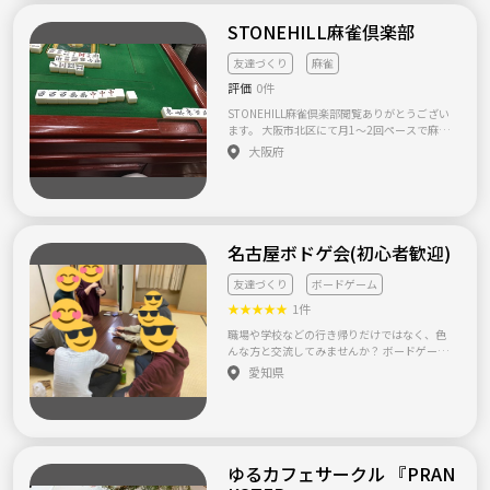
所は春日部市、越谷市をメインで活動してい
STONEHILL麻雀倶楽部
ます。皆様のご連絡をお待ちしています。
友達づくり
麻雀
評価
0件
STONEHILL麻雀倶楽部閲覧ありがとうござい
ます。 大阪市北区にて月1〜2回ペースで麻雀
会を開催しております。 （開催リクエストも
大阪府
受け付けております。） 20〜30代が中心です
が、それ以外の方々も参加していただける会
となっております。 会費や場代等々は開催す
る雀荘等により変わります。 もし興味持たれ
ましたら是非一度お問い合わせいただければ
嬉しく思います。 宜しくお願い致します。
名古屋ボドゲ会(初心者歓迎)
友達づくり
ボードゲーム
★
★
★
★
★
1件
職場や学校などの行き帰りだけではなく、色
んな方と交流してみませんか？ ボードゲーム
をしながら友だち作りたいって方が集まるサ
愛知県
ークルです！ 【概要】 ・メンバー数12名(男
性10名女性2名) ・年齢層(20代後半～30代前
半) ・エンジョイ勢(初めてボードゲームやる
方もいます！) ・2023年活動スタート 【この
サークルについて】 ・月に1回活動 ・年会費
等なし（当日の実費（参加費）のみ） ・開催
ゆるカフェサークル 『PRAN
場所：アクセスのよい名古屋駅近くのレンタ