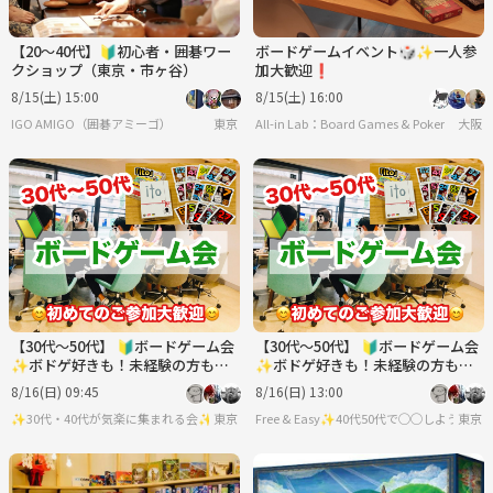
【20〜40代】🔰初心者・囲碁ワー
ボードゲームイベント🎲✨一人参
クショップ（東京・市ヶ谷）
加大歓迎❗️
8/15(土) 15:00
8/15(土) 16:00
IGO AMIGO（囲碁アミーゴ）
東京
All-in Lab：Board Games & Poker
大阪
【30代〜50代】 🔰ボードゲーム会
【30代〜50代】 🔰ボードゲーム会
✨ボドゲ好きも！未経験の方も！
✨ボドゲ好きも！未経験の方も！
難しいルールは一切なし🙆‍♀️
難しいルールは一切なし🙆‍♀️
8/16(日) 09:45
8/16(日) 13:00
✨30代・40代が気楽に集まれる会✨
東京
Free & Easy✨40代50代で◯◯しようの会
東京