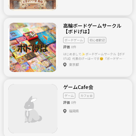
😊 ⸻ 📅 こんな放課後を予定しています！
☕ おしゃれカフェ巡り 🏓 ピックルボール体
験 🏌️ ゴルフ練習 🎱 ビリヤード 🎳 ボウリング
🎤 カラオケ 🚶‍♂️ 街歩き 🎲 ボードゲーム 🌸 季
節イベント 🍽 ご飯会 「これやってみたい！」
高輪ボードゲームサークル
という企画も、みんなで実現していきたいと
【ボドげは】
思っています✨ ⸻ 🌟 こんな人におすす
め！ ✅ 社会人になって友達が減った ✅ 新し
い趣味を始めたい ✅ 一人では行きづらい場所
ボードゲーム
初心者歓迎
に行ってみたい ✅ 休日をもっと充実させたい
評価
0件
✅ 初参加でも入りやすい場所を探している ✅
少人数でゆっくり話せる雰囲気が好き ⸻
はじめまして✨ ボードゲームサークル【ボド
😊 初参加・一人参加、大歓迎！ 参加者のほと
げは】代表のげーはーです😊 「ボードゲーム
んどが一人参加です。 「馴染めるかな…」 そ
に興味はあるけど、ルールが分からなくて不
東京都
んな心配はしなくて大丈夫😊 初参加の方が一
安」 「一人でも参加しやすいサークルを探し
人にならないように、主催者もしっかりサポ
ている」 そんな方でも安心して楽しめるサー
ートします！ ⸻ 🌈 大切にしていること こ
クルを目指しています🎶 初心者の方には、ル
のサークルで一番大切なのは、 「また来た
ール説明から丁寧にサポート👍 お一人での参
い」と思える場所であること。 無理に盛り上
ゲームCafe会
加も大歓迎❗️ もちろん、ご友人やご家族、カ
がる必要も、 全員と仲良くなる必要もありま
ップルでの参加もお待ちしています🍀 みんな
せん。 まずは今日を楽しむこと。 その結果、
で笑って楽しめる、居心地の良いサークルを
ゲーム
カフェ会
「またみんなで遊ぼう！」 と思える仲間が増
一緒に作っていきましょう🌸
評価
0件
えていけば嬉しいです✨ あと、自分が一番楽
しみますのでよろしくお願いします🙇 ⸻
福岡県
🎒 最後に 学生の頃、 「今日の放課後、何す
る？」 そんな何気ない一言から、たくさんの
思い出ができました。 社会人になった今で
も、 そんなワクワクする時間を、一緒に作れ
たら嬉しいです😊 あなたも、大人の放課後に
参加してみませんか？🌸