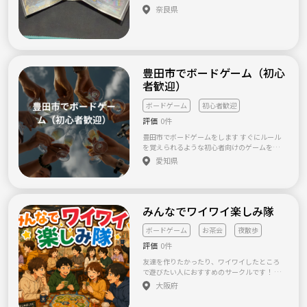
う、当日は主催が場を回します ・年齢や職業
ードショップな
奈良県
に関係なく、フラットに遊べる空気を大事に
しています やりたいことが同じ人と、都内で
会えたら嬉しいです🙌
豊田市でボードゲーム（初心
者歓迎）
ボードゲーム
初心者歓迎
評価
0件
豊田市でボードゲームをします すぐにルール
を覚えられるような初心者向けのゲームを中
心にボードゲームをします。 なお、主催者が
愛知県
準備出来るゲームは多くはありませんので、
可能な方はお持ちください。また、手ぶらで
も全然OKです。 主催者は軽ゲー中心になりま
すが、人数いましたら複数テーブルに分けて
みんなでワイワイ楽しみ隊
中量級も実施しましょう
ボードゲーム
お茶会
夜散歩
評価
0件
友達を作りたかったり、ワイワイしたところ
で遊びたい人におすすめのサークルです！ 年
齢は問いません！ 今のところやりたいと考え
大阪府
てるのは 夜散歩(河川敷や公園など) ボードゲ
ーム(麻雀など) お茶会 などです！ みなさん