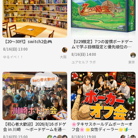
【20〜30代】switch2会🎮
【U29限定】7つの習慣ボードゲー
ムで学ぶ目標設定と優先順位の付
8/16(日) 13:00
け方【定員4名】
8/16(日) 14:00
ゆるイベ！！
大阪
ユアセルフ ラボ
東京
【初心者大歓迎】2026/8/16 ボドゲ
🌸テキサスホールデムポーカーオ
会 in 川崎 〜ボードゲームを通し
フ会🌸 🌟女性ディーラー🌟🔰初
て新しい仲間を見つけよう😆〜
心者・友達作り＆交流オフ会🃏
8/16(日) 15:00
8/18(火) 19:00