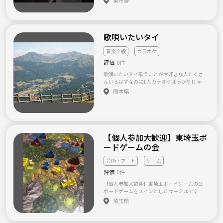
会等を活動をしています。 ◎mixiを始め、Twi
の日中にまったりとお酒を飲みながらやガッ
tterや、Facebook、LINE、ブログサイト等の
ツリ練習などその時の気分で自由にやってま
運営等や、その他みんなで一緒に楽しくをモ
す。 ビリヤードをやってみたい方や何か趣味
ットに活動をしています。 ◎新規会員メンバ
をお探しの方にはもってこいです！ 初心者の
ー募集中!! ◎関西（滋賀・京都・大阪近郊）エ
歌唄いたいタイ
方でも丁寧にお教えできますので、気軽にお
リアに住んでる方!! ◎カラオケが好きな方!! ◎
声をかけてくださいな。 また、土曜の夜は池
カラオケを通して新しい友達が欲しい方!! ◎未
袋など都心のビリヤードサークル同士で交流
音楽全般
カラオケ
婚・既婚・老若男女関係なく、歌の上手いと
会やってます♪ もちろんハンデもありますの
か、下手とか、関係なくみんなでわいわい楽
評価
0件
で初心者、女性にも優しい形です(^^)v 【サー
しく盛り上がりましょう!! ※入会金、年月会費
クル設立の想い】 ビリヤードは一人練習をや
歌唄いたいタイ歌うことが大好きな人たくさ
なし、オフ会・イベント参加実費のみでOK!!
っていても指標や目標がわかりにくく、また
んいるはずなのに1人カラオケばっかりじゃ勿
※詳しくは、運営事務局ホームページをみて
なかなか同じ趣味をお持ちでも交流が少ない
体無いと思いませんか？ だったら一緒に歌い
熊本県
ね。
ことが多く、出来るだけレベル差関係のない
ましょう。 気軽に連絡お待ちしてます。
場を作れればと思い設立しました。 【サーク
ル活動について】 他SNSにおいても募集を行
っておりますので参加される方にはLINEグル
ープに入っていただいております。予めご理解
の上ご参加くださいませ。 2020年2月現在95
【個人参加大歓迎】東埼玉ボ
名となります。
ードゲームの会
芸術・アート
ゲーム
評価
0件
【個人参加大歓迎】東埼玉ボードゲームの会
ボードゲームをメインとしたサークルです。
保有ボードゲームは600以上、個人での参加も
埼玉県
大歓迎です。年代は問いません。ボードゲーム
に興味がある方、これから趣味を作りたい方
等、気軽な気持ちでご参加ください。活動場