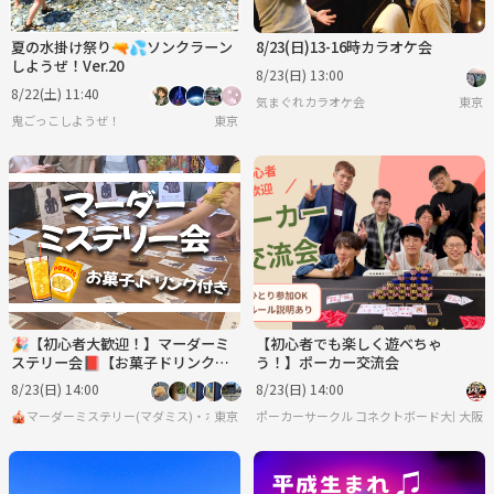
夏の水掛け祭り🔫💦ソンクラーン
8/23(日)13-16時カラオケ会
しようぜ！Ver.20
8/23(日) 13:00
8/22(土) 11:40
気まぐれカラオケ会
東京
鬼ごっこしようぜ！
東京
🎉【初心者大歓迎！】マーダーミ
【初心者でも楽しく遊べちゃ
ステリー会📕【お菓子ドリンク
う！】ポーカー交流会
付】【ボードゲーム、マダミス】
8/23(日) 14:00
8/23(日) 14:00
🎪マーダーミステリー(マダミス)・ボードゲーム・脱出ゲーム サークル🎲
東京
ポーカーサークル コネクトボード大阪
大阪