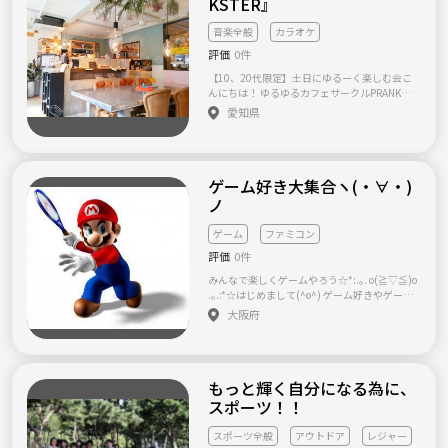
KSTER』
ルスペース 【募集メンバーについて】 ・ボー
ドゲームが好きな方 （興味がある方でもオッ
音楽全般
カラオケ
ケー） ・学生もオッケーです(^^)/ ・友人とご
一緒に参加していただいても構いません(その
評価
0件
旨を前日までにお伝えください) １．年齢 ２．
【10、20代限定】土日にゆるーく楽しむ会こ
好きなボードゲームorやってみたいボードゲー
んにちは！ ゆるゆるカフェサークルPRANKST
ム ３．応募理由 ４．お休みの曜日 をお願い致
ER たいころと申します♪ 大学時代は軽音サー
愛知県
します！ ※「興味あります!」や「入りたいで
クルやテニスサークル等の運営をさせていた
す!」だけなど募集要項が書いていない方は無
だいていたのですが、 社会人になって、新た
視します。 ご応募いただいたら、直近のイベ
に発足しようと考えました♪ つまり、【メン
ントの日程の案内をさせていただきますの
バー大募集中】です。 出来たばっかりなの
で、体験参加という形で１度参加いただき、参
ゲーム好き大集合ヽ(・∀・)
で、要望なんでも通りますよ♪笑 もちろん初
加者様のご意思でライングループに参加(正式
サークル大歓迎！！ 概要はゆるーく、最早ダ
ノ
参加)するかご判断いただきます！ 主催者が持
ラダラ、、、でも楽しーく土日を過ごそうが
っているボードゲーム アルハンブラ ito インサ
モットーです笑 メインはカフェ巡りです。 そ
イダー ウボンゴ お邪魔者 おろかな牛 ガイスタ
ゲーム
ファミコン
こからの、景観巡り、バーベキュー、スノボ
ー カタカナーシ カタン カルカソンヌ ゲスクラ
評価
0件
ビリヤード、ダーツ、カラオケなどなど メン
ブ コードネーム コヨーテ ジャストワン スカル
バーで次これやろかーってのをやってくスタ
センチュリースパイスロード タイムボム テレ
みんなで楽しくゲームやろう☆*:.｡. o(≧▽≦)o
イルです！ まずは気軽にメッセージでご連絡
ストレーション ドメモ ドブル ニムト ハゲタカ
.｡.:*☆はじめまして(^o^) ゲーム好きやゲーム
いただければと思います♪ その後、LINEのグ
のえじき 犯人は踊る ブロックス ペンギンパー
で遊べる友達欲しい方あつまれ〜(๑˃̵ᴗ˂̵) 男女
大阪府
ループでやり取りさせていただきます！ 10月
ティー 宝石の煌き 気になること等ありました
関係なくワイワイ楽しくお菓子やお酒などを
25日現在 現在男性3名と女性2名ご参加いただ
ら気兼ねなくお尋ねください！
飲んで楽しみましょう♪( ´θ｀)ノ ゲーム機は
いております！いきなり人数大規模でも収集
ファミコン、スーファミ、64、ps3などがあり
が付かなくなるので、まずは定員8名くらいで
ます🎮 今は主に64のマリオテニスをやってま
考えております。 まだまだ募集中ですので、
もっと輝く自分になる為に、
す^_^ 64世代という方や違う世代の方もどし
ご連絡お待ちしております♪
どしメッセージください(^^) ゲーム会以外
スポーツ！！
に、一緒に飲んで遊んでスポーツしませんか(
^ω^ )？ ♫スポーツ(バスケ、バレー、テニ
スポーツ全般
アウトドア
レジャー
ス、バドミントンなど) ♫飲み会(大阪以外の