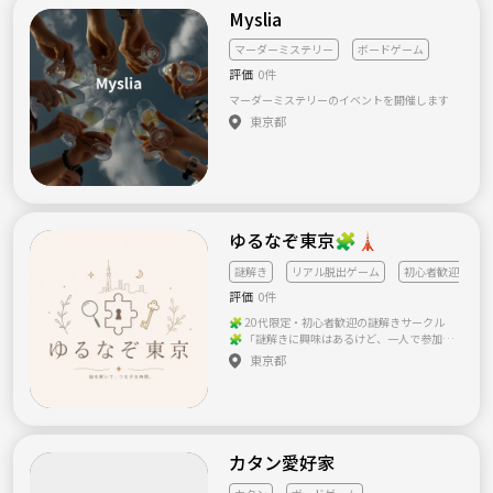
をお断りします。 🔰初めまして大歓迎🙋‍♀️！ お
Myslia
友達と一緒も1人でもOK✨ 上手い下手関係な
ーいっ！ ｢楽しむ｣気持ちが大事◎ ちょっとで
マーダーミステリー
ボードゲーム
も気になった人、集合です🥳 はじめましてが
評価
0件
多い会なので、 最初はちょっとソワソワ🫣 で
も少し経つと楽しさが出てきます¨̮⃝ 「今日来て
マーダーミステリーのイベントを開催します
よかった〜！」ってなる時間に みんなでして
東京都
いきましょ✨ ━━━━━━━━━━━━━━
━━━━━━━━━━━━ 🕒 当日の流れ ＆
詳細 ━━━━━━━━━━━━━━━━━━
━━━━━━━━ 📍 活動場所 ・某カラオケ屋
🗓️ 開催スケジュール 金曜日の夜を中心に、月
数回ゲリラ開催中！ ⏰ 当日の流れ（例：19:0
0スタートの場合） 【18:45】 集合・受付 【1
ゆるなぞ東京🧩🗼
9:00〜21:00】 🎤カラオケ 1人参加でも、好
きな曲を歌ってオッケー⭕️ アップテンポから
謎解き
リアル脱出ゲーム
初心者歓迎
バラードまで、人目を気にする必要なし！ 【2
1:30〜23:00】 🍻 打ち上げ（後半：任意参
評価
0件
加） スタジオ内または近くのお店で、飲み
🧩 20代限定・初心者歓迎の謎解きサークル
会！ 【23:00頃】 解散 💰 参加費 3,500円 ※飲
🧩 「謎解きに興味はあるけど、一人で参加す
み会・打ち上げ代は別途実費（必要に応じ
るのは不安…」 「初心者でも楽しめるイベン
て）となります。 ━━━━━━━━━━━━
東京都
トに行ってみたい！」 そんな人のための、ゆ
━━━━━━━━━━━━━━ 🍻 カラオケで
るく楽しむ謎解きサークルです✨ みんなで協
仲良くなったメンバーで乾杯！ ━━━━━━
力して謎を解きながら、自然と会話が生まれ
━━━━━━━━━━━━━━━━━━━━ 2
るので、初参加や一人参加、謎解きが初めて
時間思いっきり声を出し切った後は、希望者
の方も大丈夫です🍀 【こんな人におすすめ】
で熱い打ち上げへ！ ここに来たら、周囲に気
・謎解き・リアル脱出ゲームが好き ・初心者
を遣う「良い人」は一時休業。肩書きも忘れ
カタン愛好家
だけどやってみたい ・一緒に遊べる友達を作
て、本音で語り合いましょう🍻 もちろん、 🥤
りたい ・休日を楽しく過ごしたい ・一人参加
ソフトドリンク派の方 🚫 お酒が苦手な方 も一