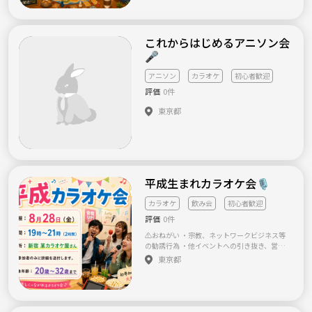
お気軽に入ってください！😊
これからはじめるアニソン会
🎤
アニソン
カラオケ
初心者歓迎
評価
0件
東京都
平成生まれカラオケ会🎙️
カラオケ
飲み会
初心者歓迎
評価
0件
⚠️おねがい ・宗教、ネットワークビジネス等
の勧誘行為 ・他イベントへの引き抜き、営
業、スカウト ・過度なナンパ、しつこい連絡
東京都
先交換の強要 ・ハラスメント、暴言、他人が
不快になる迷惑行為 ・Beの製品をお使いの
方、または携わってらっしゃる方のご参加は
ご遠慮願います🙏 ※上記に該当する行為が見
られた場合、その場で退場および今後の参加