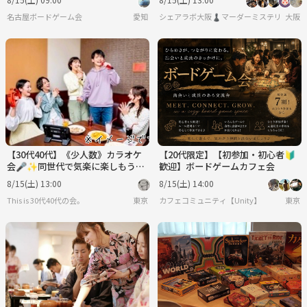
名古屋ボードゲーム会
愛知
シェアラボ大阪♟️マーダーミステリー/ボー
大阪
【30代40代】《少人数》カラオケ
【20代限定】【初参加・初心者🔰
会🎤✨同世代で気楽に楽しもう☺️
歓迎】ボードゲームカフェ会
初参加大歓迎です(*^^*)✨
8/15(土) 13:00
8/15(土) 14:00
This is 30代40代の会。
東京
カフェコミュニティ【Unity】
東京