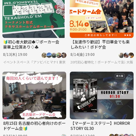
🔰初心者大歓迎♠♡ポーカー会
【友達作り歓迎】平日華金でも楽
豪華上位賞あり♢♣
しみたい！ボドゲ会
8/13(木) 19:00
8/14(金) 19:00
イベントスペース「アソビバとマナビバ」
東京
20代初心者特化！ボードゲームで友達を作
大阪
8月15日 名古屋の初心者向けのボー
【マーダーミステリー】HORROR
ドゲーム会🔰
STORY 01:30
8/15(土) 09:00
8/15(土) 13:00