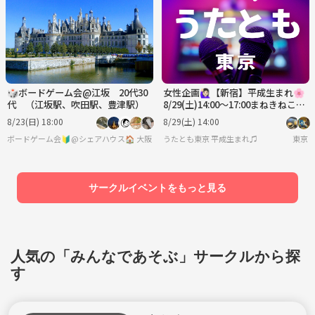
🎲ボードゲーム会@江坂 20代30
女性企画🙋🏻‍♀️【新宿】平成生まれ🌸
代 （江坂駅、吹田駅、豊津駅）
8/29(土)14:00〜17:00まねきねこ新
宿西口店
8/23(日) 18:00
8/29(土) 14:00
ボードゲーム会🔰@シェアハウス🏠️
大阪
うたとも東京 平成生まれ♫
東京
サークルイベントをもっと見る
人気の「みんなであそぶ」サークルから探
す