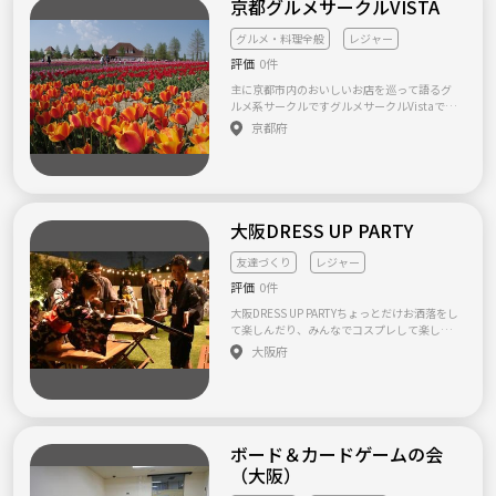
京都グルメサークルVISTA
グルメ・料理全般
レジャー
評価
0件
主に京都市内のおいしいお店を巡って語るグ
ルメ系サークルですグルメサークルVistaで
す。 京都市内を中心においしいお店を巡る活
京都府
動しています！ ひそかに7年くらい続いてま
す！ 飲み会ではなくごはん会がメインですの
で、お酒が苦手な方でもウェルカムですよ～^
^ コロナ禍の今は自粛ぎみですけどタイミング
みてレジャーイベントしたりしてます！ 興味
のある方はぜひ一緒に楽しみましょう(^^)/ 気
大阪DRESS UP PARTY
まぐれな管理人が1人で運営してますので、規
模が小さくだいぶゆるいサークルです。来れる
友達づくり
レジャー
ときに来ていただくシステムですが、一人参
評価
0件
加限定とさせていただいています。 他のメン
バーもはじめは一人から始まってますので、
大阪DRESS UP PARTYちょっとだけお洒落をし
フレッシュにサークル仲間だけで知り合える
て楽しんだり、みんなでコスプレして楽しん
環境を作っております!! ご参加は下記HPのお
だり、非日常空間をみんなで共有するパーテ
大阪府
問い合わせフォームからお願いします。 (つな
ィーです！ドレスアップパーティーのコンセ
げーとだと気づかないので、サークルHPから
プトはDRESS UP（お洒落）！普段よりちょっ
直接連絡いただけると嬉しいです) 活動報告も
とだけお洒落をして、非日常空間をお楽しみ
頻繁に書いてますので、下記ホームページを
ください！
ご参考ください。 http://buenavista.cloud-lin
e.com/ (アドレス↑をコピーして開くか、Goo
ボード＆カードゲームの会
gleで「グルメサークルVista」を検索くださ
（大阪）
い) 2021年はコロナの状況で開催はしたりし
なかったりになると思いますが、メンバー募