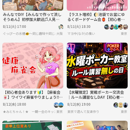
みんなでDIY【みんなで作って流し
【ラスト増枠】🌔池袋でお盆にゆ
そうめん】初参加大歓迎♫人見知
るくボードゲーム会🏮【初心者大
りも、1人参加も気軽に参加してね
歓迎🔰】
8/11(火) 17:00
8/11(火) 18:30
♪
ぐっぴーの水槽🐠〜同じ趣味や同じ興味で繋がろう〜
大阪
マヨ中(なか)の集い
東京
【初心者会あります🔰】【麻雀会
【水曜限定】実戦ポーカー交流会
🀄️】ワイワイ麻雀やりましょう‼️in
｜ルール講習なしDAY【初心者大
駒込(夜)
歓迎！】
8/12(水) 18:00
8/12(水) 19:00
★みとちゃん！★ 一期一会のキッカケを大切に
東京
東京で遊んで友達作り
東京