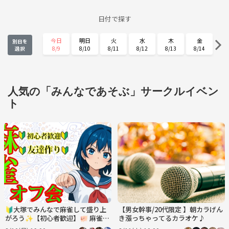
日付で探す
今日
明日
火
水
木
金
別日を
8/9
8/10
8/11
8/12
8/13
8/14
選択
土
日
月
火
水
木
8/15
8/16
8/17
8/18
8/19
8/20
金
土
日
月
火
水
人気の「みんなであそぶ」サークルイベン
8/21
8/22
8/23
8/24
8/25
8/26
ト
木
金
土
日
月
火
8/27
8/28
8/29
8/30
8/31
9/1
水
木
金
土
日
月
9/2
9/3
9/4
9/5
9/6
9/7
🔰大塚でみんなで麻雀して盛り上
【男女幹事/20代限定 】朝カラげん
がろう✨【初心者歓迎】🐖 麻雀オ
き漲っちゃってるカラオケ♪
フ会 🐬友達作り✨ルールスターズ