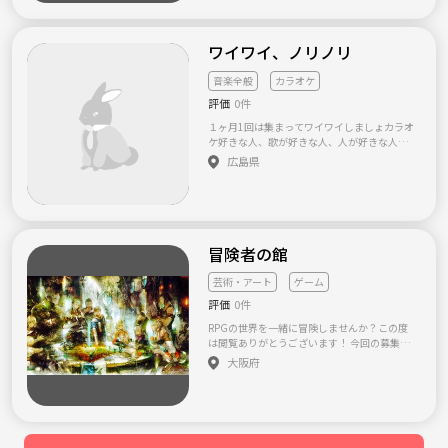
で、 何かが生まれ 可能性が広がります☆ まさ
メールアドレスまで ご連絡お待ちしています‼️
しく 関西で表現活動している、したい人が集
╰(*´︶`*)╯ 3100315@gmail.com 管理人 佐
まる交流会 「関西表現者の集い」です♪ 現
藤
ワイワイ、ノリノリ
在、仲間募集中♪ ジャンルは問いません。お
気軽にお問い合わせ下さい☆ ☆一番近い開催
音楽全般
カラオケ
日は ２０１７年１月22日（18：00～
1月26日（木）19：00～です。
評価
0件
☆イラスト、整体師、デザイン関係のメンバ
１ヶ月1回は集まってワイワイしましょカラオ
ーが参加予定です♪（主催者は舞台役者） ☆
ケ好きな人、歌が好きな人、人が好きな人、
場所は主に『えさか芸術文化館ピエロハーバ
友達が必要な人！ だれでも仲良くなりましょ
広島県
ー』内のカフェレストランです。 (地下鉄御
う！
堂筋線江坂駅５番出口より北へ７分ほど) ht
tps://esaka-pierrot.jimdo.com/ ※出会い系、
合コン系、ビジネス系などの集まりではあり
ません。 勧誘はお断り！参加した方が安心し
て楽しめる。そんな場を目指してます。
冒険者の館
芸術・アート
ゲーム
評価
0件
RPGの世界を一緒に冒険しませんか？この度
は閲覧ありがとうございます！ 今回の募集の
コンセプトは… RPGの世界観を現実世界に持
大阪府
ってきて、 その世界観を誰かと共有しなが
ら、 その瞬間を暮らしてみたら面白そうじゃ
ない！？ というものです。 きっと意味不明だ
と思います。笑 しかし、ゲームやアニメが好
きなあなたは こんな事を思った事はありませ
んか？ ・ファンダジーな世界で暮らしてみた