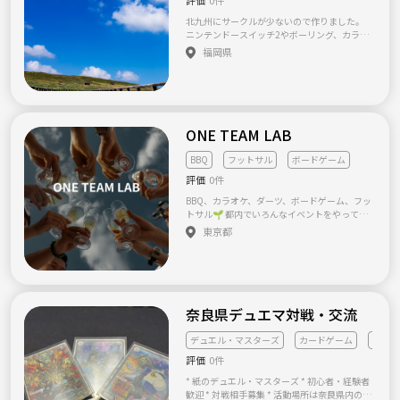
北九州にサークルが少ないので作りました。
ニンテンドースイッチ2やボーリング、カラオ
ケ、スポーツ、ボードゲームなど少人数でやれ
福岡県
たらと思います！☺️✨老若男女、常識のある
方であればどなたでも参加可能です。 マル
チ、ねずみ講などの勧誘は禁止いたします。
ONE TEAM LAB
BBQ
フットサル
ボードゲーム
評価
0件
BBQ、カラオケ、ダーツ、ボードゲーム、フッ
トサル🌱 都内でいろんなイベントをやってい
るサークルです。 一人でも来やすい空気を大
東京都
事にしているので、 気になるものだけ選んで
参加してもらえればOKです。 【主な活動】 ・
BBQ、カラオケ、ダーツ、ランニング、シーシ
ャ、バドミントン、ボードゲーム、フットサル
など、月替わりでイベントを開催 ・都内を中
心に、毎週どこかで何かやっています 【こん
奈良県デュエマ対戦・交流
な方へ】🙋 ・初めての参加、大歓迎です ・お
一人での参加、大歓迎です ・やってみたいこ
デュエル・マスターズ
カードゲーム
初心者
とがあるけど、一緒に行く人がいない方 ・肩
評価
0件
書きより「話してて楽しいか」を大事にした
い方 【大切にしていること】 ・勧誘は一切あ
* 紙のデュエル・マスターズ * 初心者・経験者
りません ・初参加の方が置いていかれないよ
歓迎 * 対戦相手募集 * 活動場所は奈良県内のカ