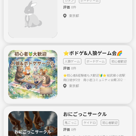
カタン
ボードゲーム
でも安心して参加したい 【活動内容】 リアル
切気兼ねなく楽しめるフラットな雰囲気です。
評価
0件
脱出ゲームやボードゲームなど、サークル内
━━━━━━━━━━━━━━━━━━━━
でやりたいと思ったことを企画していきま
━━━━━━ 🔥 こんな人に絶対来てほしい！
東京都
す！ また、希望者でイベント後にカフェやご
━━━━━━━━━━━━━━━━━━━━
飯も☕️ 【サークルの雰囲気】 「謎を解くこ
━━━━━━ ・歌やカラオケが好きで、カラ
と」だけでなく、「一緒に楽しめる仲間を作
オケ仲間が欲しい ・週末の金曜日を最高にエ
ること」を大切にしています。 初心者・経験
ネルギッシュに締めくくりたい ・おひとり様
者問わず、お互いに教え合いながら楽しく遊び
でも気楽に参加できるイベントを探している
ましょう！ 気軽に、一緒に謎解きを楽しみま
・ワイワイ、ガヤガヤした雰囲気が好き ━━
しょう😊
━━━━━━━━━━━━━━━━━━━━
━━━━ ⚠️ 参加に関する大事なお願い ━━━
⭐️ボドゲ&人狼ゲーム会🌈
━━━━━━━━━━━━━━━━━━━━
━━━ 全員が心からスッキリして、安心して
人狼ゲーム
ボードゲーム
初心者歓迎
楽しめる場にするため、 以下のルールを徹底
しています。 🤝 リスペクトの気持ち 相手への
評価
0件
思いやりや最低限のマナーは厳守してくださ
⭐️初心者&経験者も大歓迎🔰⭐️ 総武線小岩駅
い。 📩 キャンセルについて 万が一遅れる場合
南口徒歩5分 南小岩コミュニティ会館 2026
や参加できなくなった場合は、他の参加者の
年8月15日（土曜）17時30分スタート！ 21：
ためにも必ず事前連絡をお願いします（無断
東京都
00終了 🌸内容🌸 ⭐︎人狼ゲーム ⭐︎色んなボー
キャンセル厳禁）。 ━━━━━━━━━━━
ドゲーム (ito、インサイダーゲーム、ワードウ
━━━━━━━━━━━━━━━ ⚡️ 最後に ━
ルフ、ウミガメのスープ、はぁって言うゲー
━━━━━━━━━━━━━━━━━━━━
ム、狩歌etc…多数) 全てのゲームを加点方式
━━━━━ 音楽が好き、歌うのが好き、仲間
にして、最後優勝者には素敵な景品✨もご用
が欲しい！ 理由は何であれ、音楽が好きな人
意してあります😍 🌈↑全くやった事なくて
おにごっこサークル
に悪い人はいないと信じてます！笑 上手い下
も、初心者も多いので全然大丈夫です☺️✨ 友
手なんて1ミリも関係ありません！ そんな軽い
達ゼロでも大歓迎！「会話が苦手…」「人狼
気持ちで飛び込んできてもらえると嬉しいで
鬼ごっこ
ケイドロ
初心者歓迎
やったことない…」そんなあなたのための、
す☺️ 最高の金曜夜をスタートさせましょう！
評価
0件
のんびり＆ゆるふわサークルです。 実績→毎
カラオケあなたにお会いできるのを楽しみに
月1回開催しており、今回で5回目位になりま
しています🏢🔥