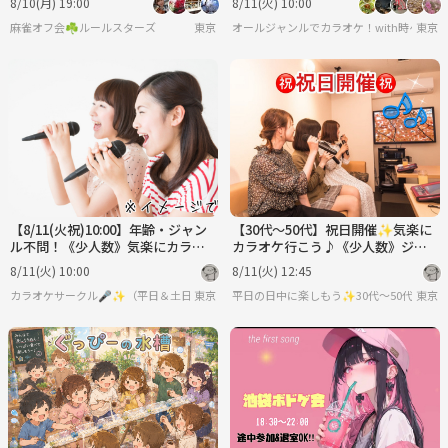
8/10(月) 19:00
8/11(火) 10:00
麻雀オフ会☘️ルールスターズ
東京
オールジャンルでカラオケ！with時々遊ぶ
東京
【8/11(火祝)10:00】年齢・ジャン
【30代〜50代】祝日開催✨気楽に
ル不問！《少人数》気楽にカラオ
カラオケ行こう♪《少人数》ジャ
ケ行こう♪✨初参加大歓迎😊
ンル不問！初参加大歓迎😊✨
8/11(火) 10:00
8/11(火) 12:45
カラオケサークル🎤✨（平日＆土日祝）
東京
平日の日中に楽しもう✨30代〜50代（た
東京