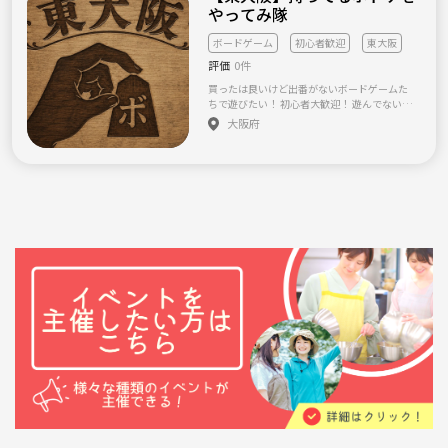
やってみ隊
無理に聞き出す行為』 『年齢の詐称』 『宗
教、ビジネス関連の勧誘行為』 『付きまとい
行為』 『男女関係なく、無許可のボディタッ
ボードゲーム
初心者歓迎
東大阪
チ』 『距離感が過度に近い』 『他のオフ会等
評価
0件
で出禁歴、悪評がある』 それらに近しい行為
全般 ※『管理人の観点で抵触していると判断
買ったは良いけど出番がないボードゲームた
した場合』、直接注意、又はそのまま退室し
ちで遊びたい！ 初心者大歓迎！ 遊んでないか
ていただきます🙅‍♂️ 2️⃣❌出禁行為❌ 『人への
らインストも手間取るかもしれませんが温か
大阪府
危害』 『建物や施設への物損、破損、汚損』
く見守ってくださいw そんなゆるっとしたボ
『注意しても改善が見られない』 『逆ギレ、
ドゲな会です
反論、暴れる』 『他人への虚偽の悪評を広め
る』 それらに似通った行い全般 サークル、オ
プチャ追放及び、即出禁となります。 快適に
楽しく素敵な会になる様、 良識ある言動をお
願い致します🙏