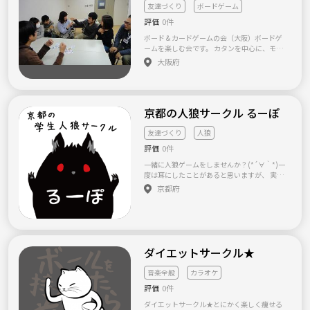
集自体は常に行っておりますので、多くのご
友達づくり
ボードゲーム
連絡お待ちしてます^^
評価
0件
ボード＆カードゲームの会（大阪）ボードゲ
ームを楽しむ会です。 カタンを中心に、モノ
ポリーや大富豪などのトランプゲームをしま
大阪府
す。 ボードゲームの種類をしぼり、できるだ
け同じゲームを何度も楽しめる会です。 カタ
ンやモノポリーを初めてやる人も がっつりや
りたい人も歓迎しています。 ゆるーく、気軽
京都の人狼サークル るーぽ
に参加できる会です。 2018年10月から月１回
ペースで会を開く予定です。 純粋にボードゲ
ームを楽しみたい方、ぜひ、ご参加くださ
友達づくり
人狼
い。 ※ナンパ、勧誘等を目的とした方のご参
評価
0件
加はお断りしています。 ※大人の居場所を作
ることを目的に活動しているアットホームの
一緒に人狼ゲームをしませんか？(*´∀｀*)一
活動の一つです。 【サークル設立の想い】 ボ
度は耳にしたことがあると思いますが、 実際
ードゲームが好きな人が集まり、 純粋にボー
にやったことはありますか？ ある村にひそむ
京都府
ドゲームを楽しむ会を作ることが目的です。
人に化けた狼を、 トークにより見つけ出すゲ
ームなのですが、 とにかくおもしろい！ 知り
合い同士でやる人狼、ネット人狼もいいです
が、 るーぽで人狼をやりながら、新しい友達
を作っていきませんか？ ゲームが終わったこ
ろには、あら不思議！ きっとみんなと仲良く
ダイエットサークル★
なってますよ＾＾ ●開催場所 主に京都市周辺
（出町柳近くの公民館、飲食店etc） ●活動内
音楽全般
カラオケ
容 みんなでわいわいゆったりと人狼をしまし
評価
0件
ょう！ 本格的な人狼というより、みんなでの
んびり楽しみたいです。 ●メンバー構成 20代
ダイエットサークル★とにかく楽しく痩せる
中心で活動しています。 有名な大学の学生が