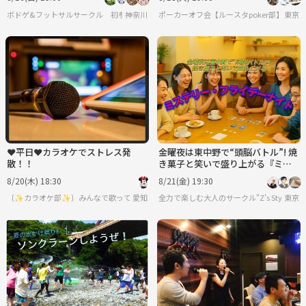
初めての方も歓迎✨
ボドゲ&フットサルサークル 初参加・初心者大歓迎！-ぼーだーれす/ボーダーレス-
神奈川
ポーカーオフ会【ルースタpoker部】テキ
東京
❤️平日❤️カラオケでストレス発
金曜夜は東中野で“頭脳バトル”! 焼
散！！
き菓子と笑いで盛り上がる『ミス
テリー・フライデーナイト』開催!
8/20(木) 18:30
8/21(金) 19:30
〔✨カラオケ部✨〕みんなで歌ってストレス発散⭐︎
愛知
全力で楽しむ大人のサークル"Z’s Style"
東京