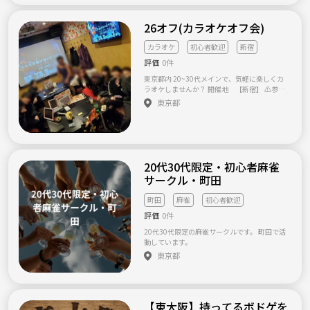
26オフ(カラオケオフ会)
カラオケ
初心者歓迎
新宿
評価
0件
東京都内 20~30代メインで、気軽に楽しくカ
ラオケしませんか？ 開催地 【新宿】 ⚠️参加
料金は基本、利用するお店の料金より少し高
東京都
くする意向です、ご了承下さい⚠️ ＝＝＝＝＝
＝＝＝＝＝＝＝＝＝＝＝＝＝＝＝＝＝＝＝＝
🟥カラオケ館 新宿歌舞伎町本店🟥 1800円
＝＝＝＝＝＝＝＝＝＝＝＝＝＝＝＝＝＝＝＝
＝＝＝＝＝ 🌟参加条件🌟 『常識』ある20~30
代の方 『他人とコミュニケーションがとれる
20代30代限定・初心者麻雀
方』 🔴例外として、管理人と面識ある知人、
サークル・町田
友人が該当します🔴 オフ会初心者の方も大歓
迎👏 友達がほしい方も、歌ガチな方も 色んな
町田
麻雀
初心者歓迎
人に楽しんでもらいたいです！✨ みんなでた
くさん友達つくりましょう！💪 ＝＝＝＝＝＝
評価
0件
＝＝＝＝＝＝＝＝＝＝＝＝＝＝＝＝＝＝＝ 下
20代30代限定の麻雀サークルです。 町田で活
記にある【必須確認事項】 必ずお目通し願い
動しています。
ます！ 1️⃣注意事項 2️⃣出禁行為 🔴会に参
東京都
加する時点で下記の『ルールを承諾したも
の』 と見なします。 ルール内容の拒否、受け
入れられない、反論がある場合等はお引き取
り願います🔴 1️⃣⚠️注意事項⚠️ 『常識が欠如し
ている言動、行動、服装』 『清潔で無い、体
【東大阪】持ってるボドゲを
臭がキツい、異臭がする』 『連絡先、SNSを