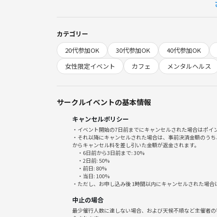
みんなで笑顔になれるような、そんな場を一緒に作
⚠️注意事項⚠️
カテゴリー
以下の行為はご遠慮ください。
20代参加OK
30代参加OK
40代参加OK
・勧誘や営業、しつこいナンパ、暴言など
・過度なナンパ行為や迷惑行為
女性限定イベント
カフェ
メンタルヘルス
・イベント内容や参加者の写真、動画の無許可でのS
サークルやイベントの雰囲気を壊す行動をされる方
運営の指示に従っていただけない方は、参加をお断
サークルイベントの基本情報
キャンセルポリシー
ぜひ、心温まるひとときを一緒に過ごしましょう！皆
・イベント開始の7日前までにキャンセルされた場合はポイ
・それ以降にキャンセルされた場合は、事前決済金額のうち
からキャンセル料を差し引いた金額が返金されます。
・6日前から3日前まで: 30%
・2日前: 50%
・前日: 80%
・当日: 100%
・ただし、お申し込み後 1時間以内にキャンセルされた場合
中止の場合
最少催行人数に達しない場合、および天候不順など主催者の