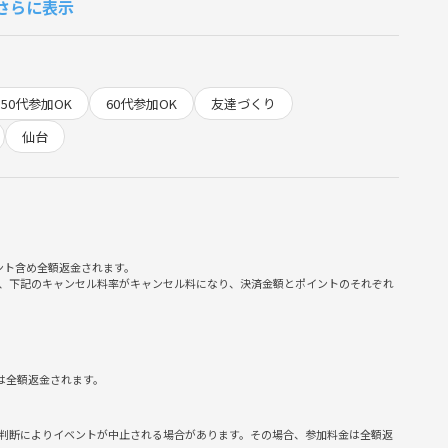
さらに表示
り上げていきましょう！
50代参加OK
60代参加OK
友達づくり
仙台
NS投稿
、
りする場合があります。
さんのご参加を心よりお待ちしております🌈
ント含め全額返金されます。
、下記のキャンセル料率がキャンセル料になり、決済金額とポイントのそれぞれ
は全額返金されます。
判断によりイベントが中止される場合があります。その場合、参加料金は全額返