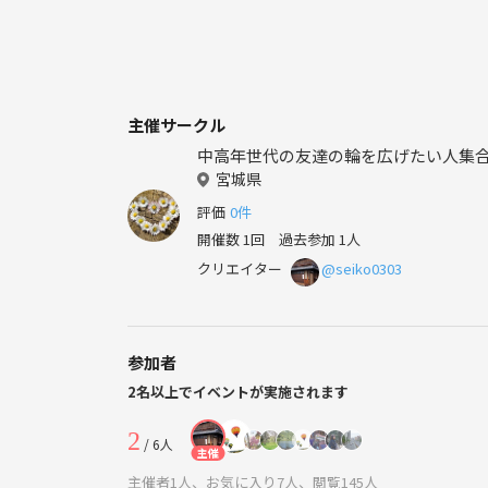
主催サークル
中高年世代の友達の輪を広げたい人集
宮城県
評価
0件
開催数 1回
過去参加 1人
クリエイター
@seiko0303
参加者
2名以上でイベントが実施されます
2
/ 6人
主催
主催者1人、お気に入り7人、閲覧145人