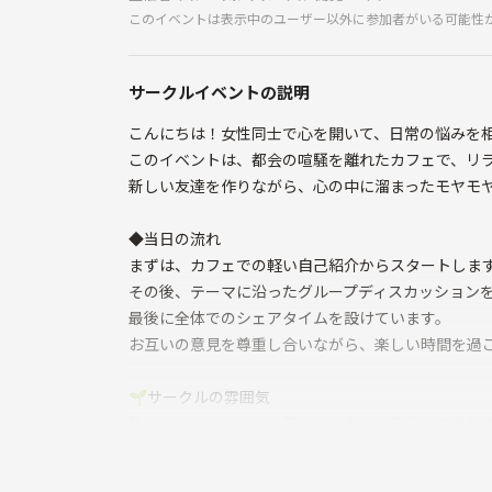
このイベントは表示中のユーザー以外に参加者がいる可能性
サークルイベントの説明
こんにちは！女性同士で心を開いて、日常の悩みを
このイベントは、都会の喧騒を離れたカフェで、リラ
新しい友達を作りながら、心の中に溜まったモヤモ
◆当日の流れ
まずは、カフェでの軽い自己紹介からスタートしま
その後、テーマに沿ったグループディスカッション
最後に全体でのシェアタイムを設けています。
お互いの意見を尊重し合いながら、楽しい時間を過ご
🌱サークルの雰囲気
私たちのサークルは、初めての方でも安心して参加
アットホームで温かい雰囲気を大切にしています。
一人で参加される方も多く、すぐに打ち解けられる