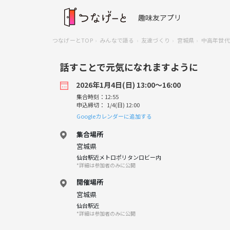
趣味友アプリ
つなげーとTOP
みんなで語る
友達づくり
宮城県
中高年世代
話すことで元気になれますように
2026年1月4日(日) 13:00〜16:00
集合時刻：12:55
申込締切： 1/4(日) 12:00
Googleカレンダーに追加する
集合場所
宮城県
仙台駅近メトロポリタンロビー内
*詳細は参加者のみに公開
開催場所
宮城県
仙台駅近
*詳細は参加者のみに公開