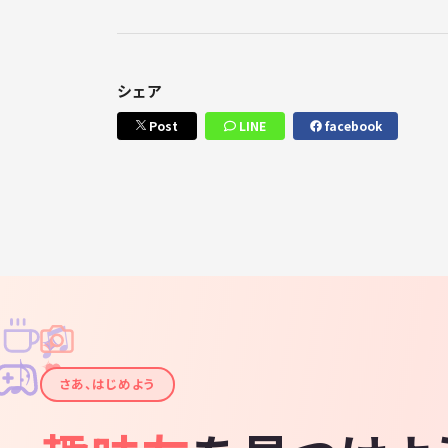
シェア
Post
LINE
facebook
♫
✧
✦
✦
♪
✧
さあ、はじめよう