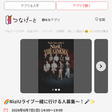
アプリを入手
アプリで開く
全国
趣味友アプリ
つなげーとTOP
お出かけ
イベント
大阪府
楽しく遊ぼう😆✨2.30代の集まり
🌈NiziUライブ一緒に行ける人募集〜！🎤✨
2026年6月7日(日) 14:00〜19:00