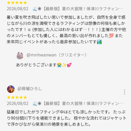
★
★
★
★
★
2026/08/02
🌊☀️【最新版】夏の大冒険！保津川ラフティング in 嵐山🚣‍♀️✨に参加
暑い夏を吹き飛ばしたい思いで参加しましたが、自然を全身で感
じながら川の涼を満喫できるラフティングは想像の何倍も楽しか
ったです！☺️ (参加した人にはわかるはず…！！！) 主催の方や他
のメンバーもとても優しく、最高の思い出が作れました💯 また
来年同じイベントがあったら是非参加したいです🏞️
@
mnhwanwan
（クリエイター）
ありがとうございます😭✨️💕
@
肩幅ひろし
★
★
★
★
★
2026/08/02
🌊☀️【最新版】夏の大冒険！保津川ラフティング in 嵐山🚣‍♀️✨に参加
猛暑日でしたがラフティング中はとても涼しかったです。 たっぷ
り90分間川下りを堪能できました。 穏やかな流れではジャケット
で浮かびながら保津川の絶景を楽しめました。