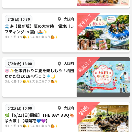
大阪府
8/2(日) 10:30
🌊☀️【最新版】夏の大冒険！保津川ラ
フティング in 嵐山🚣‍♀️✨
楽しく遊ぼう😆✨2.30代の集まり🙆✨
大阪府
7/24(金) 18:00
👘✨仕事終わりに夏を楽しもう！梅田
ゆかた祭2026へ行こう🎐🌙
楽しく遊ぼう😆✨2.30代の集まり🙆✨
大阪府
6/21(日) 10:00
🌿【6/21(日)開催】THE DAY BBQ🍖
＠大阪｜【紫陽花💙💜】
楽しく遊ぼう😆✨2.30代の集まり🙆✨