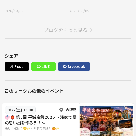
2026/08/03
2025/10/05
ブログをもっと見る
シェア
Post
LINE
facebook
このサークルの他のイベント
大阪府
8/22(土) 16:00
👘🏮 第3回 平城京祭2026 ～浴衣で夏
の思い出を作ろう！～
楽しく遊ぼう😆✨2.30代の集まり🙆✨