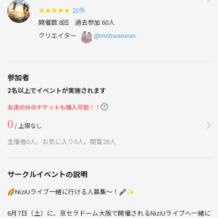
★
★
★
★
★
21件
開催数 8回
過去参加 60人
クリエイター
@mnhwanwan
参加者
2名以上でイベントが実施されます
友達の分のチケットも購入可能！！
0
/ 上限なし
主催者0人、お気に入り0人、閲覧28人
サークルイベントの説明
🌈NiziUライブ一緒に行ける人募集〜！🎤✨
6月7日（土）に、京セラドーム大阪で開催されるNiziUライブへ一緒に