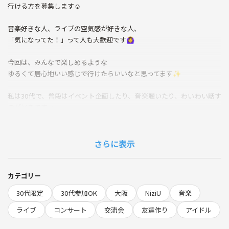
行ける方を募集します☺️
音楽好きな人、ライブの空気感が好きな人、
「気になってた！」って人も大歓迎です🙆‍♀️
今回は、みんなで楽しめるような
ゆるくて居心地いい感じで行けたらいいなと思ってます✨
私は30代で、普段はイベント企画したり、音楽聴いたり、わいわい話す
のが好きです☺️
初対面でもなるべく話しやすい空気を大事にしてるので、
「1人参加ちょっと不安…」って人も気軽に来てもらえたら嬉しいです
🌷
さらに表示
📍日時・場所
6月7日（土）
カテゴリー
14:00開場 / 16:00開演
30代限定
30代参加OK
大阪
NiziU
音楽
📍京セラドーム大阪
ライブ
コンサート
交流会
友達作り
アイドル
🎫参加費