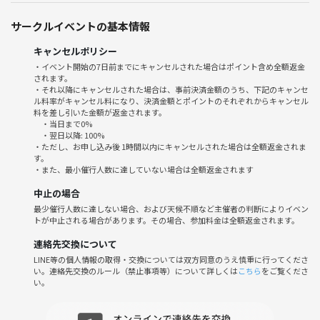
チケット代：14,000円
※チケットは各自でご購入をお願いします🙏
サークルイベントの基本情報
（交通費・飲食代なども各自負担になります）
キャンセルポリシー
🎶こんな人歓迎
・イベント開始の7日前までにキャンセルされた場合はポイント含め全額返金
されます。
・NiziU好き！
・それ以降にキャンセルされた場合は、事前決済金額のうち、下記のキャンセ
・ライブ一緒に楽しめる友達ほしい
ル料率がキャンセル料になり、決済金額とポイントのそれぞれからキャンセル
・音楽フェスやライブの空気感が好き
料を差し引いた金額が返金されます。
・当日まで0%
・初参加でも安心できる雰囲気がいい
・翌日以降: 100%
・ただし、お申し込み後 1時間以内にキャンセルされた場合は全額返金されま
す。
ライブ前に軽くお茶したり、ご飯行けたら楽しそうだな〜とも思ってま
・また、最小催行人数に達していない場合は全額返金されます
す☕✨
気軽にメッセージください☺️🌈
中止の場合
最少催行人数に達しない場合、および天候不順など主催者の判断によりイベン
トが中止される場合があります。その場合、参加料金は全額返金されます。
ちなみに、ライブ終わりって余韻すごいタイプです😂💕
連絡先交換について
LINE等の個人情報の取得・交換については双方同意のうえ慎重に行ってくださ
い。連絡先交換のルール（禁止事項等）について詳しくは
こちら
をご覧くださ
い。