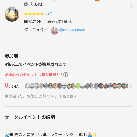
大阪府
★
★
★
★
★
21件
開催数 8回
過去参加 60人
クリエイター
@mnhwanwan
参加者
4名以上でイベントが実施されます
友達の分のチケットも購入可能！！
0
/ 14人
主催者0人、お気に入り41人、閲覧248人
サークルイベントの説明
🌊☀️ 夏の大冒険！保津川ラフティング in 嵐山 🚣‍♀️✨