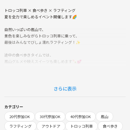
トロッコ列車 × 食べ歩き × ラフティング
夏を全力で楽しめるイベント開催します🌈
自然いっぱいの嵐山で、
景色を楽しみながらトロッコ列車に乗って、
最後はみんなでびしょ濡れラフティング！✨
途中の食べ歩きタイムでは、
嵐山グルメや映えスイーツも楽しめます🍡💕
初参加・1人参加も大歓迎🙆‍♀️
みんなでワイワイ夏の思い出つくりましょ☀️
さらに表示
━━━━━━━━━━━━━━━
📅日時
カテゴリー
8月2日（日）
20代参加OK
30代参加OK
40代参加OK
嵐山
👥人数
ラフティング
アウトドア
トロッコ列車
食べ歩き