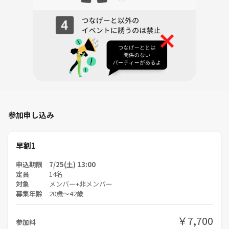
💰参加費
7,200円
✨参加費に含まれるもの
・ラフティング体験料
・トロッコ列車片道代
━━━━━━━━━━━━━━━
⚠️ラフティングの事前予約が必要なため、
参加申し込み
【7月25日（土）まで】にお申し込みお願いします😊
━━━━━━━━━━━━━━━
早割1
👕持ち物・服装
申込期限 7/25(土) 13:00
定員
14名
対象
メンバー+非メンバー
・水着
募集年齢
20歳〜42歳
・その上に着る半袖＆半パン
（ラフティング時の服装になります✨）
￥7,700
・タオル
参加料