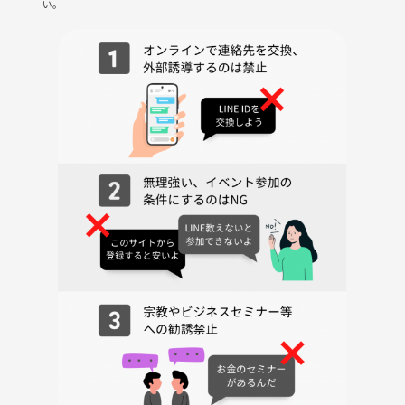
い。
・嵐山で食べ歩き🍡
みんなで散策しながらトロッコ列車へ♪
・13:00
トロッコ列車 乗車🚂
・13:30
トロッコ亀岡駅 到着
・13:30〜17:00
保津川ラフティング🚣‍♀️🌊
・17:30
JR馬堀駅 乗車
・18:30頃
JR大阪駅 到着予定✨
━━━━━━━━━━━━━━━