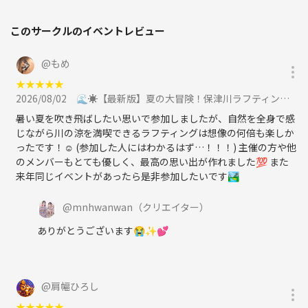
このサークルのイベントレビュー
@
もめ
★
★
★
★
★
2026/08/02
🌊☀️【最新版】夏の大冒険！保津川ラフティング in 嵐山🚣‍♀️✨に参加
暑い夏を吹き飛ばしたい思いで参加しましたが、自然を全身で感
じながら川の涼を満喫できるラフティングは想像の何倍も楽しか
ったです！☺️ (参加した人にはわかるはず…！！！) 主催の方や他
のメンバーもとても優しく、最高の思い出が作れました💯 また
来年同じイベントがあったら是非参加したいです🏞️
@
mnhwanwan
（クリエイター）
ありがとうございます😭✨️💕
@
肩幅ひろし
★
★
★
★
★