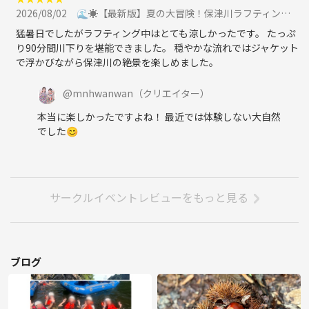
2026/08/02
🌊☀️【最新版】夏の大冒険！保津川ラフティング in 嵐山🚣‍♀️✨に参加
猛暑日でしたがラフティング中はとても涼しかったです。 たっぷ
り90分間川下りを堪能できました。 穏やかな流れではジャケット
で浮かびながら保津川の絶景を楽しめました。
@
mnhwanwan
（クリエイター）
本当に楽しかったですよね！ 最近では体験しない大自然
でした😊
サークルイベントレビューをもっと見る
ブログ