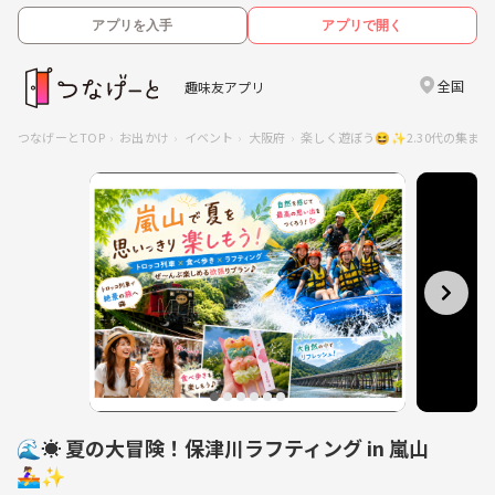
アプリを入手
アプリで開く
全国
趣味友アプリ
つなげーとTOP
お出かけ
イベント
大阪府
楽しく遊ぼう😆✨2.30代の集まり
🌊☀️ 夏の大冒険！保津川ラフティング in 嵐山
🚣‍♀️✨