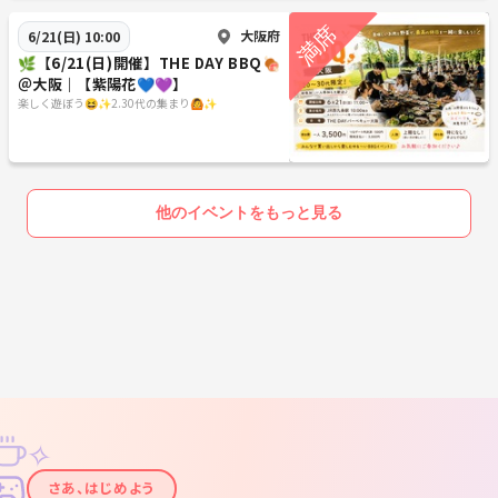
大阪府
6/21(日) 10:00
🌿【6/21(日)開催】THE DAY BBQ🍖
＠大阪｜【紫陽花💙💜】
楽しく遊ぼう😆✨2.30代の集まり🙆✨
他のイベントをもっと見る
✧
✦
さあ、はじめよう