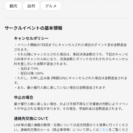
〜14人まで
観光
自然
グルメ
🎈年齢
20〜42歳まで
サークルイベントの基本情報
📍集合場所
キャンセルポリシー
阪急梅田駅
・イベント開始の7日前までにキャンセルされた場合はポイント含め全額返金
されます。
🕥集合時間
・それ以降にキャンセルされた場合は、事前決済金額のうち、下記のキャンセ
ル料率がキャンセル料になり、決済金額とポイントのそれぞれからキャンセル
10:30
料を差し引いた金額が返金されます。
・当日まで0%
🍙お願い
・翌日以降: 100%
・ただし、お申し込み後 1時間以内にキャンセルされた場合は全額返金されま
事前に朝昼兼用のご飯を食べてきてください😊
す。
・また、最小催行人数に達していない場合は全額返金されます
━━━━━━━━━━━━━━━
中止の場合
最少催行人数に達しない場合、および天候不順など主催者の判断によりイベン
🌿当日の流れ（予定）
トが中止される場合があります。その場合、参加料金は全額返金されます。
連絡先交換について
・12:00前
LINE等の個人情報の取得・交換については双方同意のうえ慎重に行ってくださ
阪急嵐山駅 到着✨
い。連絡先交換のルール（禁止事項等）について詳しくは
こちら
をご覧くださ