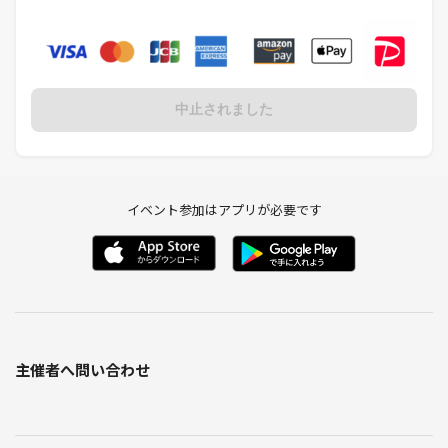
・飲み物
🌸荷物になるため、
着替えは最小限がおすすめです😊
中止されました
🌸ドライヤーはありますが、数に限りがあります！
絶対必要な方は、ご自身でもご持参お願いします😊
🌸ラフティング時に、日焼けが気になる方は薄手のラッシュガードを着
ていくと良いかと思います☀️｡°
イベント参加はアプリが必要です
━━━━━━━━━━━━━━━
🌈こんな人におすすめ！
・夏らしいことしたい☀️
・自然が好き🌿
・アウトドア好き🚣‍♀️
主催者へ問い合わせ
・みんなで楽しく過ごしたい✨
・新しい友達作りたい😊
夏の最高の思い出一緒に作ろ〜！🌊☀️