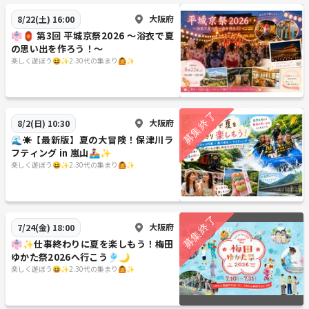
大阪府
8/22(土) 16:00
👘🏮 第3回 平城京祭2026 ～浴衣で夏
の思い出を作ろう！～
楽しく遊ぼう😆✨2.30代の集まり🙆✨
大阪府
8/2(日) 10:30
🌊☀️【最新版】夏の大冒険！保津川ラ
フティング in 嵐山🚣‍♀️✨
楽しく遊ぼう😆✨2.30代の集まり🙆✨
大阪府
7/24(金) 18:00
👘✨仕事終わりに夏を楽しもう！梅田
ゆかた祭2026へ行こう🎐🌙
楽しく遊ぼう😆✨2.30代の集まり🙆✨