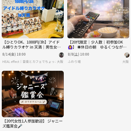
月
火
水
木
金
土
8/31
9/1
9/2
9/3
9/4
9/5
【ひとりOK、1000円/3h】アイド
【20代限定｜少人数｜初参加OK
ル縛りカラオケ in 天満｜男性女性
🙆‍♀️】 ☀️休日の朝 ゆるくつなが
アイドル問わず
る“女性アイドル鑑賞会”🎬
8/14(金) 18:00
8/8(土) 10:00
HEAL effect｜音楽とカフェでちょっと楽になる会
大阪
ふわり場
大阪
【20代女性1人参加歓迎】 ジャニー
ズ鑑賞会🎤