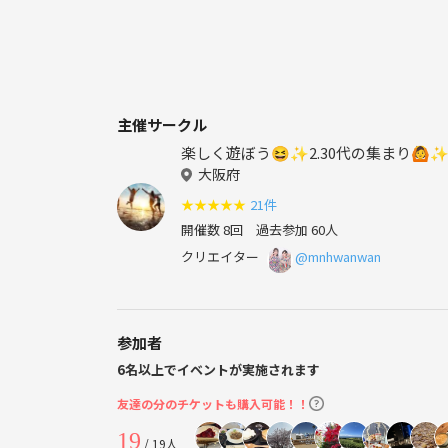
主催サークル
楽しく遊ぼう😆✨2.30代の集まり🙆
大阪府
★
★
★
★
★
21件
開催数 8回
過去参加 60人
クリエイター
@mnhwanwan
参加者
6名以上でイベントが実施されます
友達の分のチケットも購入可能！！
19
/ 19人