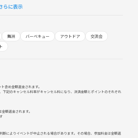
さらに表示
舞洲
バーベキュー
アウトドア
交流会
ト
ント含め全額返金されます。
、下記のキャンセル料率がキャンセル料になり、決済金額とポイントのそれぞれ
は全額返金されます。
す
判断によりイベントが中止される場合があります。その場合、参加料金は全額返