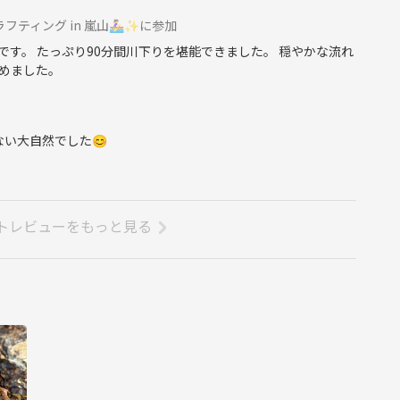
ィング in 嵐山🚣‍♀️✨に参加
す。 たっぷり90分間川下りを堪能できました。 穏やかな流れ
めました。
ない大自然でした😊
BBQや交流を楽しみましょう😊
けます🍖✨
トレビューをもっと見る
数で予約しております。
りながら調整いたします。
なり、途中で募集を締め切らせていただく場合があります。