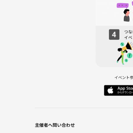
・アプリ内決済：500円
・当日現地：3,000円
※無料会員の方は、アプリ内決済が1,000円のため
👥 参加条件
・20〜30代限定
・男女問わず大歓迎！
イベント
🍖 内容
・美味しいお肉（BBQの主役！）
主催者へ問い合わせ
・食べやすい野菜
・ちょっとした変わり種（レトルトカレー予定🍛）