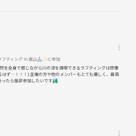
ィング in 嵐山🚣‍♀️✨に参加
然を全身で感じながら川の涼を満喫できるラフティングは想像
かるはず…！！！) 主催の方や他のメンバーもとても優しく、最高
ったら是非参加したいです🏞️
♪