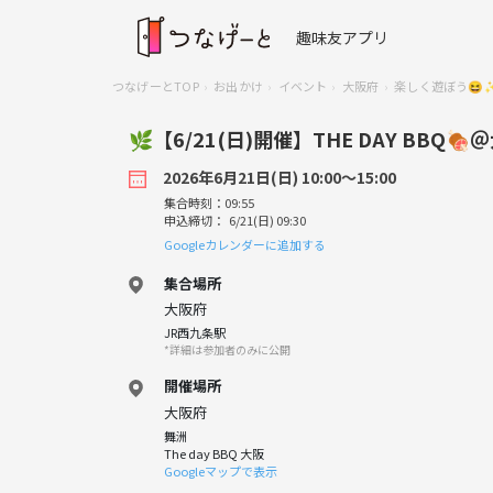
趣味友アプリ
つなげーとTOP
お出かけ
イベント
大阪府
楽しく遊ぼう😆✨
🌿【6/21(日)開催】THE DAY BBQ
2026年6月21日(日) 10:00〜15:00
集合時刻：09:55
申込締切： 6/21(日) 09:30
Googleカレンダーに追加する
集合場所
大阪府
JR西九条駅
*詳細は参加者のみに公開
開催場所
大阪府
舞洲
The day BBQ 大阪
Googleマップで表示