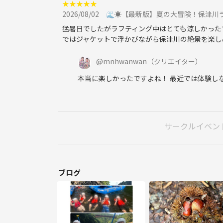
★
★
★
★
★
2026/08/02
🌊☀️【最新版】夏の大冒険！保津川ラフテ
☔️【屋根付き会場なので雨天決行です♪】
猛暑日でしたがラフティング中はとても涼しかったで
ではジャケットで浮かびながら保津川の絶景を楽し
実は紫陽花は雨の日こそ魅力が増すお花💠
@
mnhwanwan
（クリエイター）
会場では「あじさいフェア」も開催中！
本当に楽しかったですよね！ 最近では体験し
しっとりと色づく約2,000株の紫陽花を眺めながら、
屋根付き会場なので、お天気を気にせずご参加いただ
サークルイベン
※人数について
ブログ
上限なしとありますが、現在は事前にある程度の人
今後それ以上の人数になる場合は、お店へ確認を取
そのため、他のお客様の予約状況によっては満席と