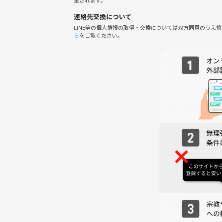
10:00〜11:00 買い出し・移動
11:00〜15:00 BBQ🍖
連絡先交換について
15:00〜 解散
LINE等の個人情報の取得・交換については双方同意のうえ
ら
をご覧ください。
【帰りについて】
🚐 無料送迎バスあり（1台8名まで）
🚌 路線バス利用の場合
西九条駅まで約30分
※送迎バスの利用人数によっては、路線バスでのご
💰 参加費
3,500円