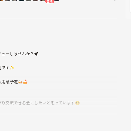
主催
ューしませんか？☀️
別です✨
用意予定🍛🍰
り交流できる会にしたいと思っています😊