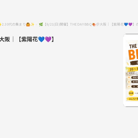
2.30代の集まり🙆✨
🌿【6/21(日)開催】THE DAY BBQ🍖＠大阪｜【紫陽花💙
＠大阪｜【紫陽花💙💜】