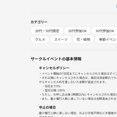
6月21日（日）11:00〜15:00（4時間）
カテゴリー
📍 集合場所
20代・30代限定
20代参加OK
30代参加OK
JR西九条駅 10:00集合
グルメ
スイーツ
花・植物
季節イベン
※みんなでスーパーに寄ってから会場へ向かいます
サークルイベントの基本情報
📍 会場
キャンセルポリシー
・イベント開始の7日前までにキャンセルされた場合はポイ
THE DAY バーベキュー大阪
・それ以降にキャンセルされた場合は、事前決済金額のうち
からキャンセル料を差し引いた金額が返金されます。
・当日まで0%
・翌日以降: 100%
・ただし、お申し込み後 1時間以内にキャンセルされた場合
・また、最小催行人数に達していない場合は全額返金されま
🕐 タイムスケジュール
中止の場合
10:00 JR西九条駅 集合
最少催行人数に達しない場合、および天候不順など主催者の
金されます。