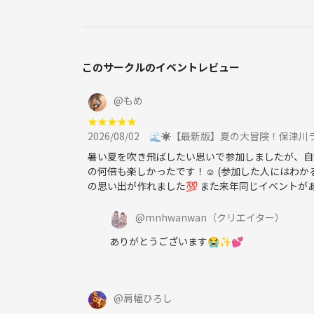
・スイーツも検討中🍰
このサークルのイベントレビュー
🙌 こんな人におすすめ
@
もめ
・気軽に友達を増やしたい
★
★
★
★
★
・アウトドアやBBQが好き
2026/08/02
🌊☀️【最新版】夏の大冒険！保津川ラフテ
・休日をちょっと特別に過ごしたい
暑い夏を吹き飛ばしたい思いで参加しましたが、自
・みんなでワイワイ楽しみたい
の何倍も楽しかったです！☺️ (参加した人にはわ
・新しい出会いや交流を楽しみたい
の思い出が作れました💯 また来年同じイベントがあ
@
mnhwanwan
（クリエイター）
ありがとうございます😭✨️💕
📝 その他
・買い出しから一緒に楽しめるゆるいイベントです
@
肩幅ひろし