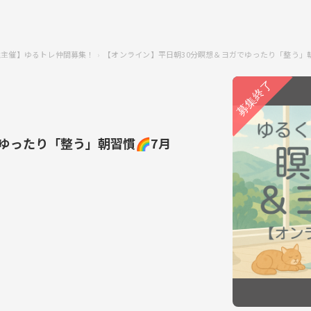
性主催】ゆるトレ仲間募集！
【オンライン】平日朝30分瞑想＆ヨガでゆったり「整う」
ゆったり「整う」朝習慣🌈7月