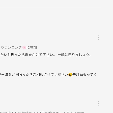
りランニング🌸に参加
したいと思ったら声をかけて下さい。 一緒に走りましょう。
リー決意が固まったらご相談させてください😆来月頑張ってく
ubeの宅トレで気持ちよく1日を始めましょう♪に参加