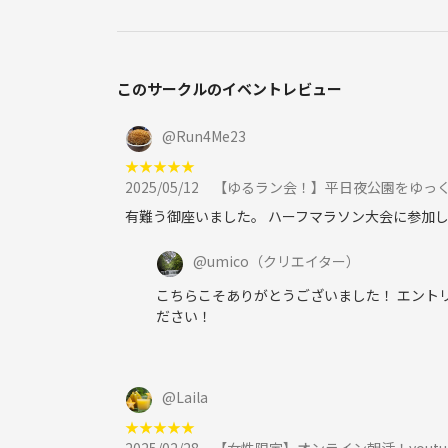
このサークルのイベントレビュー
@
Run4Me23
★
★
★
★
★
2025/05/12
【ゆるラン会！】平日夜公園をゆっく
有難う御座いました。 ハーフマラソン大会に参加
@
umico
（クリエイター）
こちらこそありがとうございました！ エント
ださい！
@
Laila
★
★
★
★
★
2025/02/28
【女性限定】オンライン朝活！yout