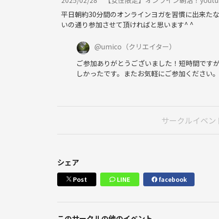
平日朝約30分間のオンラインヨガを習慣に出来た
いの通り参加させて頂ければと思います^ ^
@
umico
（クリエイター）
ご参加ありがとうございました！短時間です
しかったです。またお気軽にご参加ください
サークルイベン
シェア
Post
LINE
facebook
このサークルの他のイベント