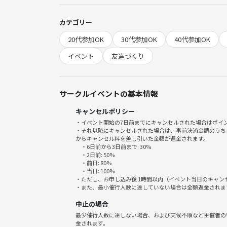
◆当日の流れ
・チェックイン
カテゴリー
（顔出し・声出しOKの方はひとこと♪今日の動画を
20代参加OK
30代参加OK
40代参加OK
・瞑想（習慣化のため原則同じ動画を使用予定）
・ヨガ（参加者の雰囲気に合わせて選定予定）
イベント
友達づくり
・クロージング
＊時間の合う方でゆるっとお話しする「雑談会」も
ちょっとした相談や何気ない日常のシェアも大歓迎
サークルイベントの基本情報
キャンセルポリシー
◆準備・服装🧘
・イベント開始の7日前までにキャンセルされた場合はポイ
・事前にZOOMアプリをダウンロードしご準備をお
・それ以降にキャンセルされた場合は、事前決済金額のうち
・スマホでも参加可能ですが、パソコンの方が見
からキャンセル料を差し引いた金額が返金されます。
・6日前から3日前まで: 30%
・カメラ・マイクオフでも大丈夫です
・2日前: 50%
・動きやすい服装がおすすめです
・前日: 80%
・当日: 100%
・ただし、お申し込み後 1時間以内（イベント当日のキャ
◆イベントの目的🩵
・また、最小催行人数に達していない場合は全額返金されま
ヨガはいろんな形で15年ほど続けてきましたが（R
中止の場合
急激に体がなまってしまいました。宅トレやランニ
最少催行人数に達しない場合、および天候不順など主催者の
たいと思い、このような定期イベントを立ち上げま
金されます。