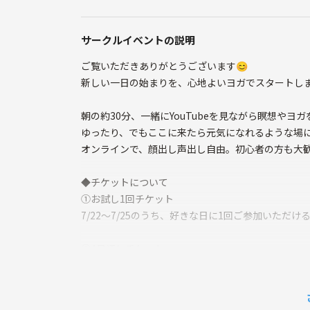
サークルイベントの説明
ご覧いただきありがとうございます😊
新しい一日の始まりを、心地よいヨガでスタートし
朝の約30分、一緒にYouTubeを見ながら瞑想やヨ
ゆったり、でもここに来たら元気になれるような場
オンラインで、顔出し声出し自由。初心者の方も大
◆チケットについて
①お試し1回チケット
7/22～7/25のうち、好きな日に1回ご参加いただけ
②4日通しチケット
7/22～7/25の間、何度でもご参加いただけるチケッ
お休みは自由なので、自分のペースで気軽に参加して