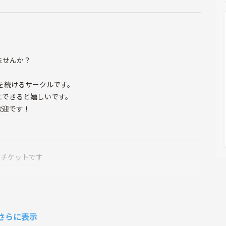
ませんか？
ガを続けるサークルです。
にできると嬉しいです。
歓迎です！
るチケットです
トです
ください🪴
さらに表示