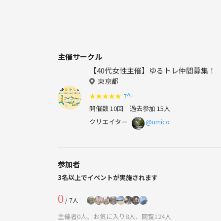
主催サークル
【40代女性主催】ゆるトレ仲間募集！
東京都
★
★
★
★
★
7件
開催数 10回
過去参加 15人
クリエイター
@umico
参加者
3名以上でイベントが実施されます
0
/ 7人
主催者0人、お気に入り8人、閲覧124人