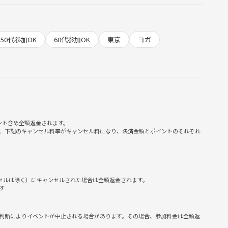
ご案内します）
50代参加OK
60代参加OK
東京
ヨガ
予定しています
です♪
ント含め全額返金されます。
願い致します
、下記のキャンセル料率がキャンセル料になり、決済金額とポイントのそれぞれ
やすくておすすめです。
ンセルは除く）にキャンセルされた場合は全額返金されます。
す
YT200取得済みです！）、昨年末から定期クラスを離れた途端、
ングをマイペースに続けていますが、ヨガも仲間を作って継続し
判断によりイベントが中止される場合があります。その場合、参加料金は全額返
した。