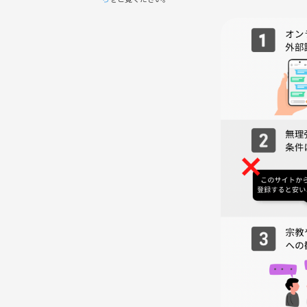
きます。
・うっすらと考えていることを後押しされる：
自分の現状をつまびらかに他人に説明することが、
案してもらうことで、「自分が潜在的に感じている
は、あなたのモヤモヤした曖昧な気持ちを整理し、
・他人の計画を立てることが面白い
他のひとの目標を立てるという経験そのものが、日常
にはあります。 ほかのひとの人生に触れ、真剣に考
感覚を覚えるはず。その体験が目標を見出す新たな
⚫︎注意事項
1. 他の参加メンバーへの迷惑行為は禁止しており
ご遠慮願います。
ルール違反と判断した場合、退室をお願いします