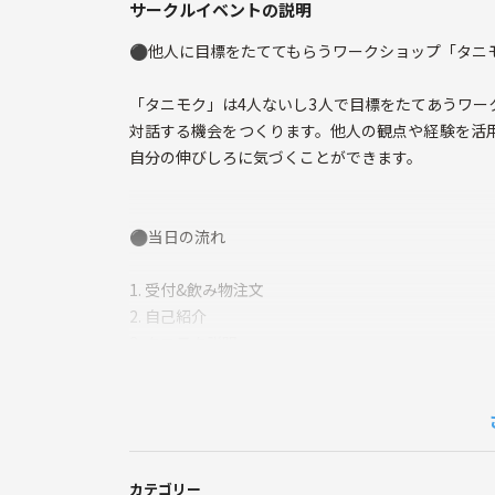
サークルイベントの説明
⚫︎他人に目標をたててもらうワークショップ「タニ
「タニモク」は4人ないし3人で目標をたてあうワー
対話する機会をつくります。他人の観点や経験を活
自分の伸びしろに気づくことができます。
⚫︎当日の流れ
1. 受付&飲み物注文
2. 自己紹介
3. タニモク説明
4. タニモクワーク開始
5. イベント終了・アンケート記入
⚫︎こんな人が参加してます
カテゴリー