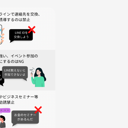
「タニモク」の始まりです。この自分の現状を踏まえて目標を提
こと」「無意識に避けていること」もわかります。「タニモク」
背中をグッと後押ししてくれます。
ではありえないことです。 だからこその面白さが「タニモク」
えるうちに、いつの間にかそのひとの人生を楽しんでいるような
ヒントを与えてくれます。
ます。商品の販売やビジネス、宗教の勧誘を目的とした方の参加は
。