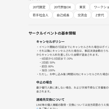
20代限定
20代参加OK
東京
ワークシ
・若手社会人:
- キャリアの方向性を見直したいと考えている20代
若手社会人
自己成長
交流会
Z世代
- 新しいスキルや知識を得てキャリアアップを目指
・キャリアチェンジを考えている方:
サークルイベントの基本情報
- 新しいキャリアを模索している中途転職希望者。
キャンセルポリシー
- 仕事にやりがいを見つけたい方。
・イベント開始の7日前までにキャンセルされた場合はポイ
・それ以降にキャンセルされた場合は、事前決済金額のうち
・自己理解を深めたい全ての方:
からキャンセル料を差し引いた金額が返金されます。
・6日前から3日前まで: 30%
- 自己成長に興味がある方。
・2日前: 50%
- 自分の過去を振り返り、未来を見据えたい方。
・前日: 80%
・当日: 100%
・ただし、お申し込み後 1時間以内にキャンセルされた場合
中止の場合
⚫︎参加するメリット
最少催行人数に達しない場合、および天候不順など主催者の
金されます。
・自分の発想になかった選択肢が見つかる：
連絡先交換について
自分が今後行うことについて、 他人は独自の視点で
LINE等の個人情報の取得・交換については双方同意のうえ
る」 「○○会社のインターン」といった意外な切り
ら
をご覧ください。