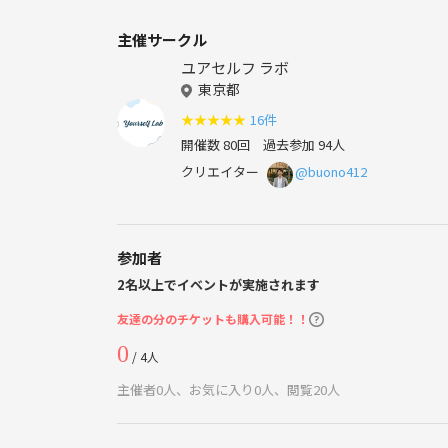
主催サークル
ユアセルフ ラボ
東京都
★
★
★
★
★
16件
開催数 80回
過去参加 94人
クリエイター
@buono412
参加者
2名以上でイベントが実施されます
友達の分のチケットも購入可能！！
0
/ 4人
主催者0人、お気に入り0人、閲覧20人