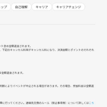
ョップ
自己理解
キャリア
キャリアチェンジ
の社会人。
している方。
ント含め全額返金されます。
、下記のキャンセル料率がキャンセル料になり、決済金額とポイントのそれぞれ
は全額返金されます。
判断によりイベントが中止される場合があります。その場合、参加料金は全額返
自分が思いもしない目標を提案してくれます。「学校の校長にな
慎重に行ってください。連絡先交換のルール（禁止事項等）について詳しくは
こち
口が提示されるため、これまでにない可能性を見つけることがで