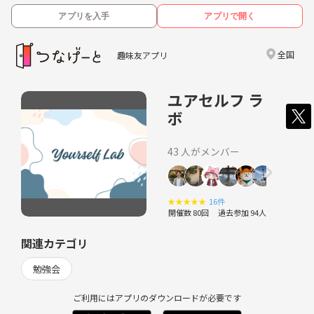
アプリを入手
アプリで開く
全国
趣味友アプリ
ユアセルフ ラ
ボ
43 人がメンバー
★
★
★
★
★
16件
開催数 80回
過去参加 94人
関連カテゴリ
勉強会
ご利用にはアプリのダウンロードが必要です