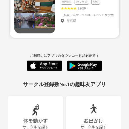
勉強会
カフェ会
BBQ
★
★
★
★
★
190件
東京都
ご利用にはアプリのダウンロードが必要です
サークル登録数No.1の趣味友アプリ
体を動かす
お出かけ
サークルを探す
サークルを探す