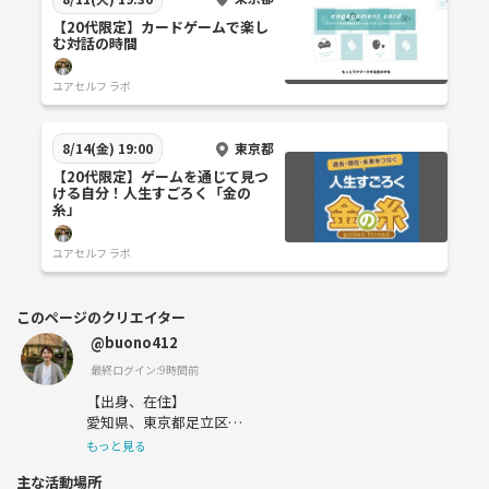
【20代限定】カードゲームで楽し
む対話の時間
ユアセルフ ラボ
東京都
8/14(金) 19:00
【20代限定】ゲームを通じて見つ
ける自分！人生すごろく「金の
糸」
ユアセルフ ラボ
このページのクリエイター
@buono412
最終ログイン:9時間前
【出身、在住】
愛知県、東京都足立区
もっと見る
【好きなこと】
主な活動場所
・読書、筋トレ