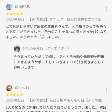
@
RjP7JU
★
★
★
★
★
2026/03/02
【20代限定】タニモク：他人に目標を立ててもらうワークショップ#自己理解 #Z世代に参加
とても話しやすい雰囲気の主催者さんで、人見知りの私でも色々
とお話しができました。自分のことを見つめ直すきっかけとなり
ました。ありがとうございました。
@
buono412
（クリエイター）
そう言っていただけて嬉しいです！自分軸や価値観を明確
にできるようサポートしていきますので引き続きよろしく
お願いします！
@
kiku13
★
★
★
★
★
2026/02/22
【20代限定】自己分析×もくもく会【メモの魔力】に参加
1人参加なのに開催していただきありがとうございました。 普段