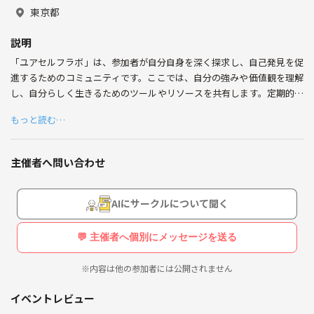
・性格診断、自己分析
東京都
・アイドル（ヲタク歴10年以上）
・ハロプロ、AKB48、乃木坂46、日向坂46...etc
説明
・心理学（行動経済学、性格診断）
「ユアセルフラボ」は、参加者が自分自身を深く探求し、自己発見を促
・西野亮廣エンタメ研究所
・メモ魔塾
進するためのコミュニティです。ここでは、自分の強みや価値観を理解
・メンタリストDaiGo弟子会
し、自分らしく生きるためのツールやリソースを共有します。定期的に
・三宅香帆
行われるワークショップやセミナーでは、自己分析や性格診断を通じて
もっと読む…
個々の成長をサポートし、ポジティブな共感と学びの場を提供します。
参加者同士が知識や経験を交換し合うことで、より意味のある人生の実
【好きな本】
現を目指します。
・上京物語
主催者へ問い合わせ
・7つの習慣
・世界一やさしいやりたい事の見つけ方
AIにサークルについて聞く
💬 主催者へ個別にメッセージを送る
※内容は他の参加者には公開されません
イベントレビュー