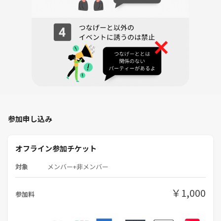
ループです。
年齢・性別問わず、どなたでも気軽に参加できるよう工夫しています✨
「まずは見学気分で」も大丈夫です！
「集中したい人は集中」「交流したい人は交流」で自由な空間です✨
🚫 注意事項
下記の行為はご遠慮ください。
・勧誘・営業・告知・引き抜き・しつこいナンパ・暴言など
・過度なナンパ行為や迷惑行為
参加申し込み
・開催内容や風景写真、動画のSNS等への無許可投稿
安心して参加できる場を一緒に作っていきましょう😊
オフライン参加チケット
対象
メンバー+非メンバー
🔥一緒に仕事終わりの時間をより価値あるものにしませんか？🔥
ちょっとでも気になったら、まずは気軽に来てみてください😊✨
￥1,000
参加料
ご参加、お待ちしています！
-----------------------------------------