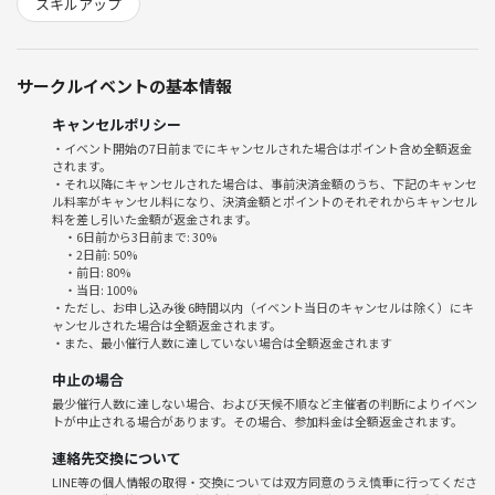
スキルアップ
形式：途中参加・途中退出OK
オフライン・オンライン参加OK
サークルイベントの基本情報
🚃【アクセス】
東急目黒線 不動前駅 徒歩5分
キャンセルポリシー
・イベント開始の7日前までにキャンセルされた場合はポイント含め全額返金
されます。
🧘‍♂️ もくもく会とは？
・それ以降にキャンセルされた場合は、事前決済金額のうち、下記のキャンセ
それぞれが「黙々」と作業する自習スタイルの会です！
ル料率がキャンセル料になり、決済金額とポイントのそれぞれからキャンセル
料を差し引いた金額が返金されます。
・6日前から3日前まで: 30%
プログラミング／資格勉強／スキルアップ作業／趣味開発 など、何でも
・2日前: 50%
OK
・前日: 80%
・当日: 100%
集中しながらも、ちょっとした交流や発表タイムがあることでモチベー
・ただし、お申し込み後 6時間以内（イベント当日のキャンセルは除く）にキ
ションがUP！
ャンセルされた場合は全額返金されます。
・また、最小催行人数に達していない場合は全額返金されます
IT以外の方も歓迎です！
中止の場合
最少催行人数に達しない場合、および天候不順など主催者の判断によりイベン
トが中止される場合があります。その場合、参加料金は全額返金されます。
🕰 当日の流れ
連絡先交換について
9:00｜自己紹介＆今日やることシェア
LINE等の個人情報の取得・交換については双方同意のうえ慎重に行ってくださ
9:10｜もくもく作業タイム