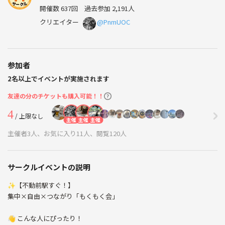
開催数 637回
過去参加 2,191人
クリエイター
@PnmUOC
参加者
2名以上でイベントが実施されます
友達の分のチケットも購入可能！！
4
/ 上限なし
主催
主催
主催
主催者3人、お気に入り11人、閲覧120人
サークルイベントの説明
✨【不動前駅すぐ！】
集中×自由×つながり「もくもく会」
👋 こんな人にぴったり！