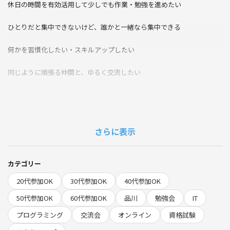
休日の時間を有効活用して少しでも作業・勉強を進めたい
ひとりだと集中できないけど、誰かと一緒なら集中できる
何かを習慣化したい・スキルアップしたい
同じように頑張る仲間と、ゆるく交流したい
📅 開催概要
日時：9:00〜12:00
さらに表示
開催・集合場所：
東京都品川区西五反田5丁目26-10 LEGALAND不動前ANNEX101
PeriDot Salon（ペリドットサロン）
カテゴリー
20代参加OK
30代参加OK
40代参加OK
オンラインはzoomで実施
⇒申し込みした人にURLを連携します！
50代参加OK
60代参加OK
品川
勉強会
IT
プログラミング
交流会
オンライン
資格試験
参加費：500円(つなげーと手数料除く)