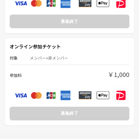
■YTサークルIT部とは？
teN株式会社が運営している社会人サークル「YTサークル」の中には
IT従事者、IT関係に興味のある方が多くいらっしゃいます。
募集終了
サークルの参加者がITに関して交流ができる場を作ろうとして立ち上が
ったのが
オンライン参加チケット
「YTサークルIT部」です！
対象
メンバー+非メンバー
「参加者自身が作り手となって学び合う」
そして
￥1,000
「品川区を代表するITコミュニティ」になるために活動しております！
参加料
参加条件はIT関係に興味のある方であれば誰でもOKです💻
様々なイベントを開催しているのでぜひ気軽に参加してみてください！
募集終了