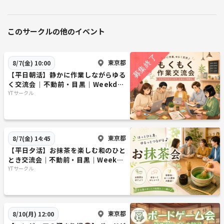
このサークルの他のイベント
東京都
8/7(金) 10:00
【平日朝活】静かに作業しながらゆる
く交流会｜不動前・目黒｜Weekday
Hangout
YTサークル
東京都
8/7(金) 14:45
【平日夕活】お抹茶を楽しむ和のひと
とき交流会｜不動前・目黒｜Weekda
y Hangout
YTサークル
東京都
8/10(月) 12:00