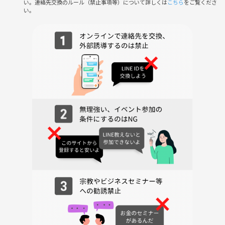
い。連絡先交換のルール（禁止事項等）について詳しくは
こちら
をご覧くださ
10:50｜やったことをシェア
い。
11:00｜交流タイム（自由参加）
12:00｜交流会終了
✅ こんな作業にぴったり！
お仕事の続き
資格試験の勉強（例：AWS・CCNA・基本情報など）
ポートフォリオやスキルシートの作成
コーディング・自主開発
ライティングや日報作成 などなど
※エンジニア以外も大歓迎！
🌱 初参加・おひとり様も大歓迎！
本サークルは、ITに興味がある方々が集まるアットホームな雰囲気のグ