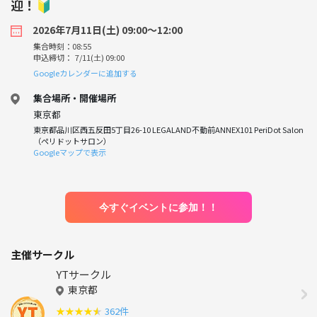
迎！🔰
2026年7月11日(土) 09:00〜12:00
集合時刻：08:55
申込締切： 7/11(土) 09:00
Googleカレンダーに追加する
集合場所・開催場所
東京都
東京都品川区西五反田5丁目26-10 LEGALAND不動前ANNEX101 PeriDot Salon
（ペリドットサロン）
Googleマップで表示
今すぐイベントに参加！！
主催サークル
YTサークル
東京都
★
★
★
★
★
362件