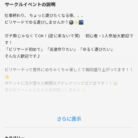
サークルイベントの説明
仕事終わり、 ちょっと遊びたくなる夜、、、
ビリヤードでゆる遊びしませんか？🎱✨️🌃
ガチ勢じゃなくてOK！(逆に来ないで笑) 初心者・1人参加大歓迎で
す！
「ビリヤード初めて」 「友達作りたい」 「ゆるく遊びたい」
そんな人歓迎です♪
ビリヤードって意外にめちゃくちゃ楽しくて毎回盛り上がってます！！
👍️
ポケットに玉が落ちた瞬間はアドレナリンどばどばです！！🤯
多少のファール⚠️なんか全然気にしません👌
初心者様も女性の方も、毎回楽しんでいただいてますし、ショットのや
り方、打ち方は丁寧にお教えします！👍️
ルールも軽く無視しながら、主催者が盛り上げるので気軽に参加して下
さいね😺
さらに表示
勝ち負けより、 楽しく遊ぶがメイン！✨
自然に仲良くなれるので、 人見知りさんも安心して下さい😊
カテゴリー