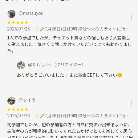
@
matsuyou
★
★
★
★
★
2026/07/26
✨️🎤7月26日(日)19時30分〜栄のカラオケに行こうの会🎤✨️に参加
1人での参加でしたが、デュエット賞などの催しもあり大変楽し
く歌えました！気さくに話しかけていただいてとても助かりまし
た。
@
たけしtkc
（クリエイター）
ありがとうございました！ また賞金GETして下さい😊
@
タイラー
★
★
★
★
★
2026/07/26
✨️🎤7月26日(日)19時30分〜栄のカラオケに行こうの会🎤✨️に参加
初参加でしたが、他の参加者の方と自然に交流が出来るように、
主催者の方が積極的に動いてくれたおかげでとても楽しくて居心
地のいいイベントでした！ また機会があれば是非参加したいと思