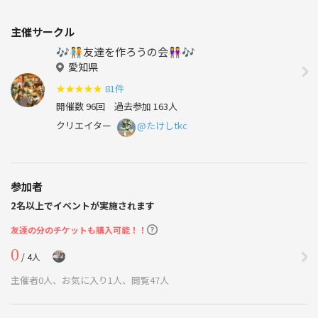
主催サークル
🎶🧑‍🤝‍🧑友達を作ろうの会👭🎶
愛知県
★
★
★
★
★
81件
開催数 96回
過去参加 163人
クリエイター
@たけしtkc
参加者
2名以上でイベントが実施されます
友達の分のチケットも購入可能！！
0
/ 4人
主催者0人、お気に入り1人、閲覧47人