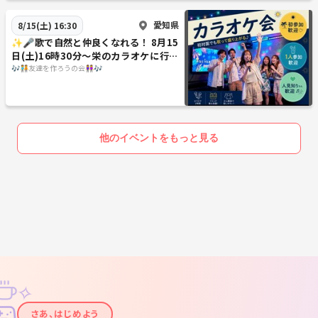
愛知県
8/15(土) 16:30
✨️🎤歌で自然と仲良くなれる！ 8月15
日(土)16時30分〜栄のカラオケに行こ
うの会🎤✨️
🎶🧑‍🤝‍🧑友達を作ろうの会👭🎶
他のイベントをもっと見る
✧
✦
さあ、はじめよう