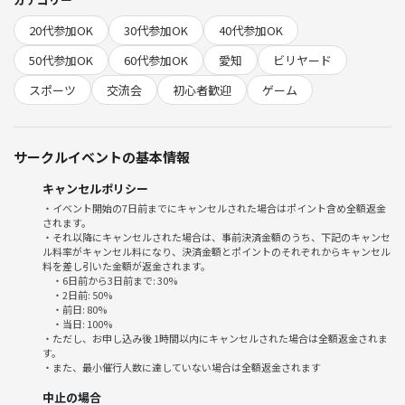
20代参加OK
30代参加OK
40代参加OK
◆🎱場所→カラオケJOYJOY平安通店〜
地下鉄 平安通 ５番出口徒歩５分
50代参加OK
60代参加OK
愛知
ビリヤード
女性のお客さんもよくみかけます！👩
スポーツ
交流会
初心者歓迎
ゲーム
◆📅日時→6月18日(木)19時〜 人数にもよりますが1時間〜90分
サークルイベントの基本情報
◆💰️料金→現地でのお支払いは1人あたり約1000円です！(事前決済と
は別です)
キャンセルポリシー
・イベント開始の7日前までにキャンセルされた場合はポイント含め全額返金
すぐ案内してくれることが多いですが、混んでいたら待ち時間発生しま
されます。
す
・それ以降にキャンセルされた場合は、事前決済金額のうち、下記のキャンセ
ル料率がキャンセル料になり、決済金額とポイントのそれぞれからキャンセル
(参加者決まり次第予約します！)
料を差し引いた金額が返金されます。
・6日前から3日前まで: 30%
上手い下手関係ありません！
・2日前: 50%
・前日: 80%
初心者様からそこそこやったことある方、勝ち負けにこだわらない方、
・当日: 100%
一緒に楽しみましょー🎶(^^)
・ただし、お申し込み後 1時間以内にキャンセルされた場合は全額返金されま
す。
・また、最小催行人数に達していない場合は全額返金されます
宜しくお願いします😌
中止の場合