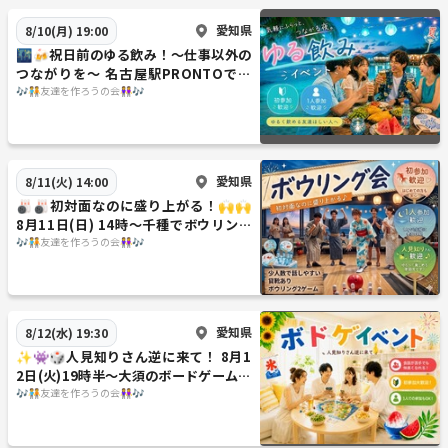
愛知県
8/10(月) 19:00
🌃🍻祝日前のゆる飲み！〜仕事以外の
つながりを〜 名古屋駅PRONTOで乾
杯しようの会🍻🌃
🎶🧑‍🤝‍🧑友達を作ろうの会👭🎶
愛知県
8/11(火) 14:00
🎳🎳初対面なのに盛り上がる！🙌🙌
8月11日(日) 14時〜千種でボウリング
をやろうの会🎳🎳
🎶🧑‍🤝‍🧑友達を作ろうの会👭🎶
愛知県
8/12(水) 19:30
✨️👾🎲人見知りさん逆に来て！ 8月1
2日(火)19時半〜大須のボードゲームカ
フェに行こうの会👾✨️🎲
🎶🧑‍🤝‍🧑友達を作ろうの会👭🎶