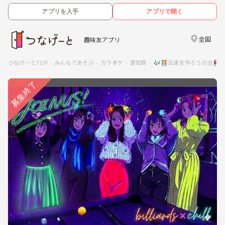
アプリを入手
アプリで開く
全国
趣味友アプリ
つなげーとTOP
みんなであそぶ
カラオケ
愛知県
🎶🧑‍🤝‍🧑友達を作ろうの会👭