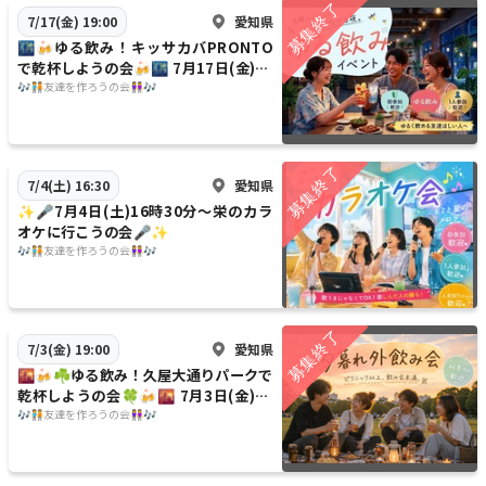
愛知県
7/17(金) 19:00
🌃🍻ゆる飲み！キッサカバPRONTO
で乾杯しようの会🍻🌃 7月17日(金)19
時〜
🎶🧑‍🤝‍🧑友達を作ろうの会👭🎶
愛知県
7/4(土) 16:30
✨️🎤7月4日(土)16時30分〜栄のカラ
オケに行こうの会🎤✨️
🎶🧑‍🤝‍🧑友達を作ろうの会👭🎶
愛知県
7/3(金) 19:00
🌇🍻☘️ゆる飲み！久屋大通りパークで
乾杯しようの会🍀🍻🌇 7月3日(金)19
時〜
🎶🧑‍🤝‍🧑友達を作ろうの会👭🎶