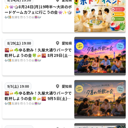
✨️👾🎲8月24日(月)19時半〜大須のボ
ードゲームカフェに行こうの会👾✨️🎲
🎶🧑‍🤝‍🧑友達を作ろうの会👭🎶
愛知県
8/29(土) 19:00
🌇🍻☘️ゆる飲み！久屋大通りパークで
乾杯しようの会🍀🍻🌇 8月29日(土)1
9時〜
🎶🧑‍🤝‍🧑友達を作ろうの会👭🎶
愛知県
9/5(土) 19:00
🌇🍻☘️ゆる飲み！久屋大通りパークで
乾杯しようの会🍀🍻🌇 9月5日(土)19
時〜
🎶🧑‍🤝‍🧑友達を作ろうの会👭🎶