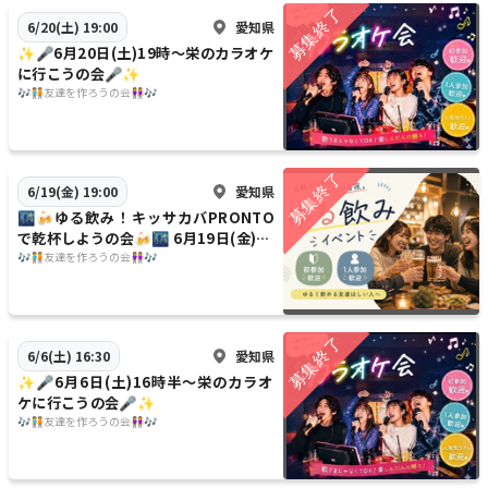
愛知県
6/20(土) 19:00
✨️🎤6月20日(土)19時〜栄のカラオケ
に行こうの会🎤✨️
🎶🧑‍🤝‍🧑友達を作ろうの会👭🎶
愛知県
6/19(金) 19:00
🌃🍻ゆる飲み！キッサカバPRONTO
で乾杯しようの会🍻🌃 6月19日(金)19
時〜
🎶🧑‍🤝‍🧑友達を作ろうの会👭🎶
愛知県
6/6(土) 16:30
✨️🎤6月6日(土)16時半〜栄のカラオ
ケに行こうの会🎤✨️
🎶🧑‍🤝‍🧑友達を作ろうの会👭🎶