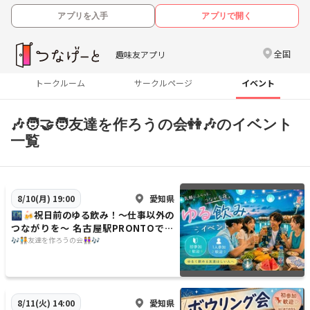
アプリを入手
アプリで開く
全国
趣味友アプリ
トークルーム
サークルページ
イベント
🎶🧑‍🤝‍🧑友達を作ろうの会👭🎶のイベント
一覧
愛知県
8/10(月) 19:00
🌃🍻祝日前のゆる飲み！〜仕事以外の
つながりを〜 名古屋駅PRONTOで乾
杯しようの会🍻🌃
🎶🧑‍🤝‍🧑友達を作ろうの会👭🎶
愛知県
8/11(火) 14:00