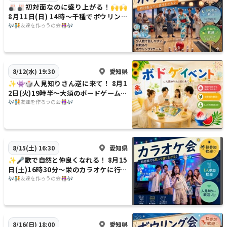
🎳🎳初対面なのに盛り上がる！🙌🙌
8月11日(日) 14時〜千種でボウリング
をやろうの会🎳🎳
🎶🧑‍🤝‍🧑友達を作ろうの会👭🎶
愛知県
8/12(水) 19:30
✨️👾🎲人見知りさん逆に来て！ 8月1
2日(火)19時半〜大須のボードゲームカ
フェに行こうの会👾✨️🎲
🎶🧑‍🤝‍🧑友達を作ろうの会👭🎶
愛知県
8/15(土) 16:30
✨️🎤歌で自然と仲良くなれる！ 8月15
日(土)16時30分〜栄のカラオケに行こ
うの会🎤✨️
🎶🧑‍🤝‍🧑友達を作ろうの会👭🎶
愛知県
8/16(日) 18:00