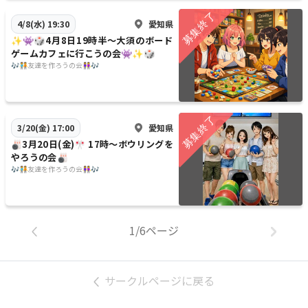
愛知県
4/8(水) 19:30
✨️👾🎲4月8日19時半〜大須のボード
ゲームカフェに行こうの会👾✨️🎲
🎶🧑‍🤝‍🧑友達を作ろうの会👭🎶
愛知県
3/20(金) 17:00
🎳3月20日(金)🎌 17時〜ボウリングを
やろうの会🎳
🎶🧑‍🤝‍🧑友達を作ろうの会👭🎶
1/6ページ
サークルページに戻る