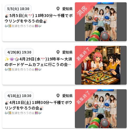
愛知県
5/5(火) 18:30
🎳5月5日(火🎌) 18時30分〜千種でボ
ウリングをやろうの会🎳
🎶🧑‍🤝‍🧑友達を作ろうの会👭🎶
愛知県
4/29(水) 19:30
✨️👾🎲4月29日(水🎌)19時半〜大須
のボードゲームカフェに行こうの会👾
✨️🎲
🎶🧑‍🤝‍🧑友達を作ろうの会👭🎶
愛知県
4/18(土) 18:30
🎳4月18日(土) 18時30分〜千種でボウ
リングをやろうの会🎳
🎶🧑‍🤝‍🧑友達を作ろうの会👭🎶