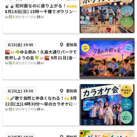
🎳🎳初対面なのに盛り上がる！🙌🙌
8月16日(日) 18時〜千種でボウリング
をやろうの会🎳🎳
🎶🧑‍🤝‍🧑友達を作ろうの会👭🎶
愛知県
8/21(金) 19:00
🌇🍻☘️ゆる飲み！久屋大通りパークで
乾杯しようの会🍀🍻🌇 8月21日(金)1
9時〜
🎶🧑‍🤝‍🧑友達を作ろうの会👭🎶
愛知県
8/22(土) 16:30
✨️🎤歌で自然と仲良くなれる！🙌 8月
22日(土)16時30分〜栄のカラオケに行
こうの会🎤✨️
🎶🧑‍🤝‍🧑友達を作ろうの会👭🎶
愛知県
8/24(月) 19:30