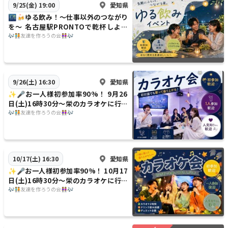
愛知県
9/25(金) 19:00
🌃🍻ゆる飲み！〜仕事以外のつながり
を〜 名古屋駅PRONTOで乾杯しよう
の会🍻🌃 9月25日(金)19時〜
🎶🧑‍🤝‍🧑友達を作ろうの会👭🎶
愛知県
9/26(土) 16:30
✨️🎤お一人様初参加率90%！ 9月26
日(土)16時30分〜栄のカラオケに行こ
うの会🎤✨️
🎶🧑‍🤝‍🧑友達を作ろうの会👭🎶
愛知県
10/17(土) 16:30
✨️🎤お一人様初参加率90%！ 10月17
日(土)16時30分〜栄のカラオケに行こ
うの会🎤✨️
🎶🧑‍🤝‍🧑友達を作ろうの会👭🎶