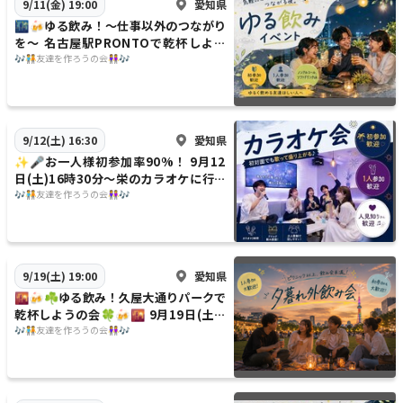
愛知県
9/11(金) 19:00
🌃🍻ゆる飲み！〜仕事以外のつながり
を〜 名古屋駅PRONTOで乾杯しよう
の会🍻🌃 9月11日(金)19時〜
🎶🧑‍🤝‍🧑友達を作ろうの会👭🎶
愛知県
9/12(土) 16:30
✨️🎤お一人様初参加率90%！ 9月12
日(土)16時30分〜栄のカラオケに行こ
うの会🎤✨️
🎶🧑‍🤝‍🧑友達を作ろうの会👭🎶
愛知県
9/19(土) 19:00
🌇🍻☘️ゆる飲み！久屋大通りパークで
乾杯しようの会🍀🍻🌇 9月19日(土)1
9時〜
🎶🧑‍🤝‍🧑友達を作ろうの会👭🎶