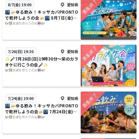
愛知県
8/7(金) 19:00
🌃🍻ゆる飲み！キッサカバPRONTO
で乾杯しようの会🍻🌃 8月7日(金)19
時〜
🎶🧑‍🤝‍🧑友達を作ろうの会👭🎶
愛知県
7/26(日) 19:30
✨️🎤7月26日(日)19時30分〜栄のカラ
オケに行こうの会🎤✨️
🎶🧑‍🤝‍🧑友達を作ろうの会👭🎶
愛知県
7/24(金) 19:00
🌃🍻ゆる飲み！キッサカバPRONTO
で乾杯しようの会🍻🌃 7月24日(金)19
時〜
🎶🧑‍🤝‍🧑友達を作ろうの会👭🎶