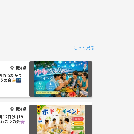
もっと見る
愛知県
以外のつながり
うの会🍻🌃
愛知県
12日(火)19
行こうの会👾