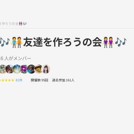
🧑友達を作ろうの会👭🎶
🎶🧑‍🤝‍🧑友達を作ろうの会👭🎶
26 人がメンバー
★
★
★
★
★
81件
開催数 95回
過去参加 161人