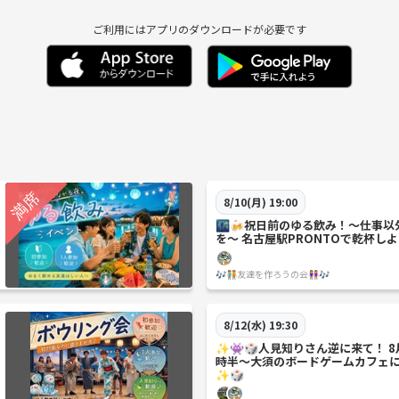
ご利用にはアプリのダウンロードが必要です
8/10(月) 19:00
🌃🍻祝日前のゆる飲み！〜仕事
を〜 名古屋駅PRONTOで乾杯しよ
🎶🧑‍🤝‍🧑友達を作ろうの会👭🎶
8/12(水) 19:30
✨️👾🎲人見知りさん逆に来て！ 8月
時半〜大須のボードゲームカフェに
✨️🎲