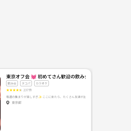
東京オフ会 💓 初めてさん歓迎の飲み会です 💓 男女
飲み会
タコパ
カラオケ
★
★
★
★
★
237件
・不動産・MLM等、営業目的の方は🆖 みんなが気軽にたのしめる会にしましょう✨
東京都