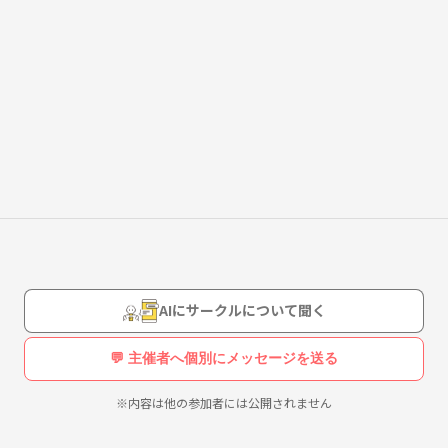
🍺👾🎤🎶
素敵だなと思ってます！
AIにサークルについて聞く
いもあり、つなげーとを利用して、イベントを開催しております！
💬 主催者へ個別にメッセージを送る
※内容は他の参加者には公開されません
ラです！