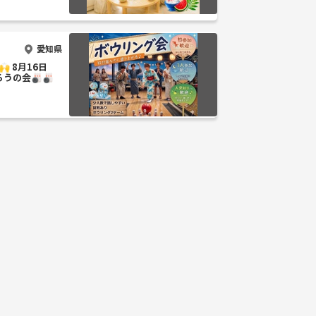
愛知県
 8月16日
ろうの会🎳🎳