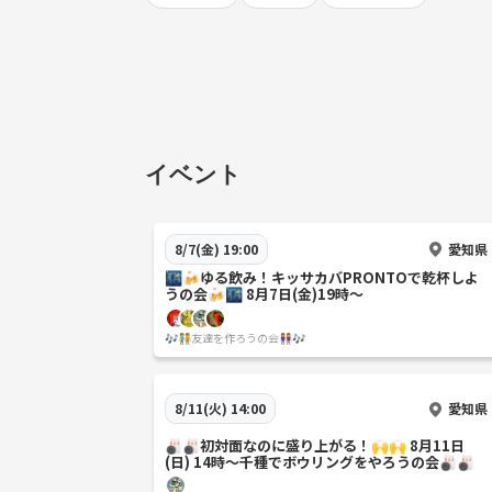
イベント
愛知県
8/7(金) 19:00
🌃🍻ゆる飲み！キッサカバPRONTOで乾杯しよ
うの会🍻🌃 8月7日(金)19時〜
🎶🧑‍🤝‍🧑友達を作ろうの会👭🎶
愛知県
8/11(火) 14:00
🎳🎳初対面なのに盛り上がる！🙌🙌 8月11日
(日) 14時〜千種でボウリングをやろうの会🎳🎳