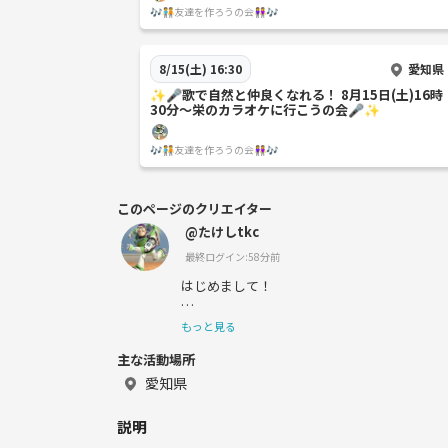
🎶🧑‍🤝‍🧑友達を作ろうの会👭🎶
愛知県
8/15(土) 16:30
✨️🎤歌で自然と仲良くなれる！ 8月15日(土)16時
30分〜栄のカラオケに行こうの会🎤✨️
🎶🧑‍🤝‍🧑友達を作ろうの会👭🎶
このページのクリエイター
@たけしtkc
最終ログイン:58分前
はじめまして！
もっと見る
主な活動場所
たけしといいます㊚
愛知県
説明
カラオケ、お酒、ダンス、ケーキ作り、ボー