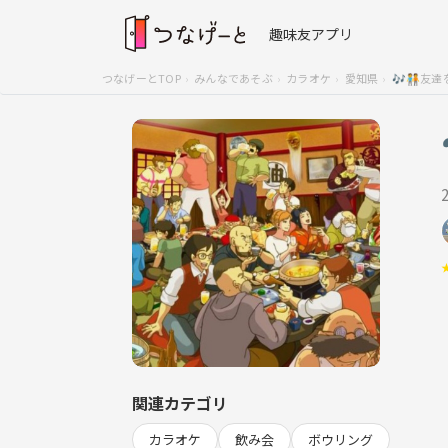
趣味友アプリ
つなげーとTOP
みんなであそぶ
カラオケ
愛知県
🎶🧑‍🤝‍
関連カテゴリ
カラオケ
飲み会
ボウリング