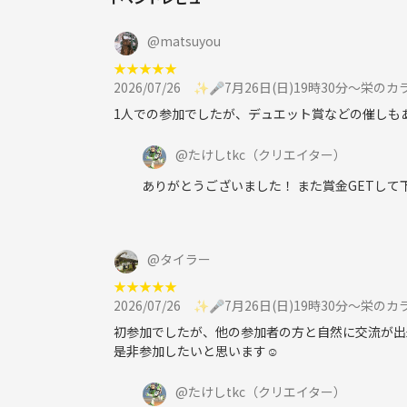
@
matsuyou
御質問有りましたら気軽に連絡下さい😌
★
★
★
★
★
2026/07/26
✨️🎤7月26日(日)19時30分〜栄
1人での参加でしたが、デュエット賞などの催しも
@
たけしtkc
（クリエイター）
ありがとうございました！ また賞金GETして
@
タイラー
★
★
★
★
★
2026/07/26
✨️🎤7月26日(日)19時30分〜栄
初参加でしたが、他の参加者の方と自然に交流が出
是非参加したいと思います☺️
@
たけしtkc
（クリエイター）