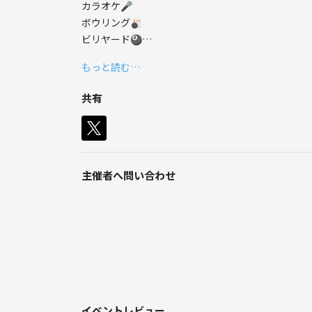
カラオケ🎤
猫、量子力学、サッカーなど好きです⭐️🐱🍰⛩️
ボウリング🎳
気の合う友達ができたら嬉しいです！
ビリヤード🎱
ちょい飲み🍻
もっと読む…
モーニング☕
などのイベントを開催してます！
共有
そこで友達ができたり、参加者同士友達になったら
宜しくお願いします☆
過去には結婚された方々もみえます🤵👰
そして、
◆仕事などで地方から来て知り合いがいない方
主催者へ問い合わせ
◆環境の変化で知人、友達が減ってしまった方
◆休み前や週末にサクッと楽しみたい方
などの方々のきっかけになれたらいいな！という想
イベントに参加して頂いてる男女比率は
だいたい㊚２:㊛１ですが、イベントによってバラバ
年齢層も20代〜40代と参加いただいてます！
イベントレビュー