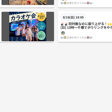
🎶🧑‍🤝‍🧑友達を作ろうの会👭🎶
8/16(日) 18:00
🎳🎳初対面なのに盛り上がる！🙌
(日) 18時〜千種でボウリングをや
🎶🧑‍🤝‍🧑友達を作ろうの会👭🎶
ドゲーム、神社、